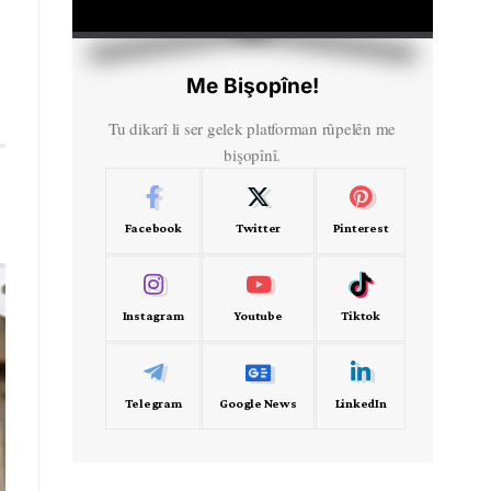
HD
00:00
Me Bişopîne!
Tu dikarî li ser gelek platforman rûpelên me
bişopînî.
Facebook
Twitter
Pinterest
Instagram
Youtube
Tiktok
Telegram
Google News
LinkedIn