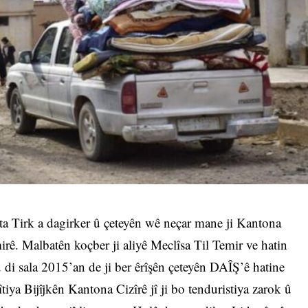
eta Tirk a dagirker û çeteyên wê neçar mane ji Kantona
irê. Malbatên koçber ji aliyê Meclîsa Til Temir ve hatin
 di sala 2015’an de ji ber êrîşên çeteyên DAÎŞ’ê hatine
tiya Bijîjkên Kantona Cizîrê jî ji bo tenduristiya zarok û