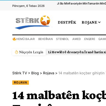
Ji Bo Min
Favoriyên Min
Tomarên Min
Pêncşem, 6 Tebax 2026
DESTPÊK
ROJANE
HEMÛ BAJAR
BEHDÎNAN
STENBOL
AMED
ENQERE
QAMI
Nûçeyên Lezgîn
Li Hewlêrê droneyên Îranê hatin x
Stêrk TV
>
Blog
>
Rojava
>
14 malbatên koçber gihiştin 
ROJAVA
14 malbatên koçb