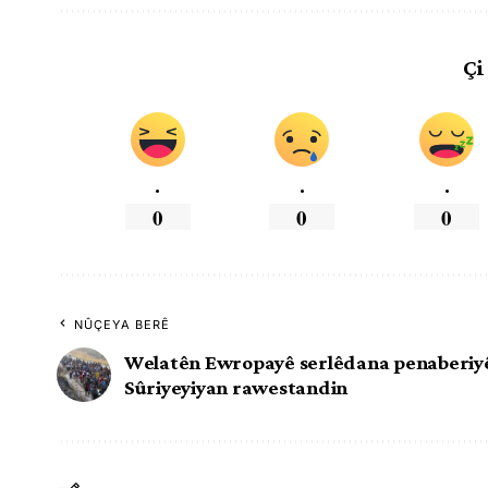
Çi
.
.
.
0
0
0
NÛÇEYA BERÊ
Welatên Ewropayê serlêdana penaberiy
Sûriyeyiyan rawestandin