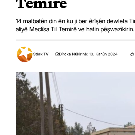
Temirê
14 malbatên din ên ku ji ber êrîşên dewleta Ti
aliyê Meclîsa Til Temirê ve hatin pêşwazîkirin.
Stêrk TV
Dîroka Nûkirinê: 10. Kanûn 2024