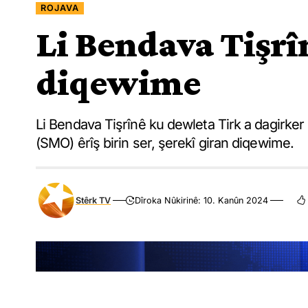
ROJAVA
Li Bendava Tişrî
diqewime
Li Bendava Tişrînê ku dewleta Tirk a dagirker
(SMO) êrîş birin ser, şerekî giran diqewime.
Stêrk TV
Dîroka Nûkirinê: 10. Kanûn 2024