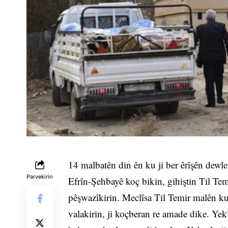
14 malbatên din ên ku ji ber êrîşên dewl
Parvekirin
Efrîn-Şehbayê koç bikin, gihiştin Til Tem
pêşwazîkirin. Meclîsa Til Temir malên ku
valakirin, ji koçberan re amade dike. Yekî