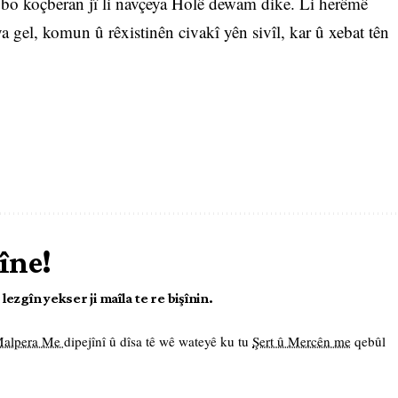
 bo koçberan jî li navçeya Holê dewam dike. Li herêmê
a gel, komun û rêxistinên civakî yên sivîl, kar û xebat tên
îne!
ezgîn yekser ji maîla te re bişînin.
 Malpera Me
dipejînî û dîsa tê wê wateyê ku tu
Şert û Mercên me
qebûl