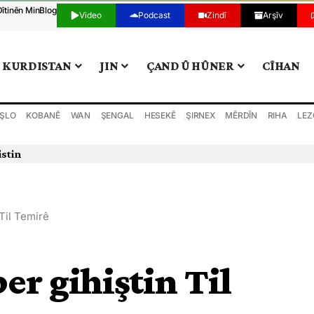
Dîtinên Min
Blog
Video
Podcast
Zindî
Arşîv
KURDISTAN
JIN
ÇAND Û HÛNER
CÎHAN
ŞLO
KOBANÊ
WAN
ŞENGAL
HESEKÊ
ŞIRNEX
MÊRDÎN
RIHA
LEZ
istin
Til Temirê
er gihiştin Til