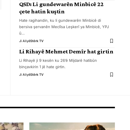
QSD: Li gundewarên Minbicê 22
çete hatin kuştin
Hate ragihandin, ku li gundewarên Minbicê di
bersiva şervanên Meclîsa Leşkerî ya Minbicê, YPJ
û
…
Ji Aliyê
Stêrk TV
Li Rihayê Mehmet Demîr hat girtin
Li Rihayê ji 9 kesên ku 26’ê Mijdarê hatibûn
binçavkirin 1 jê hate girtin.
Ji Aliyê
Stêrk TV