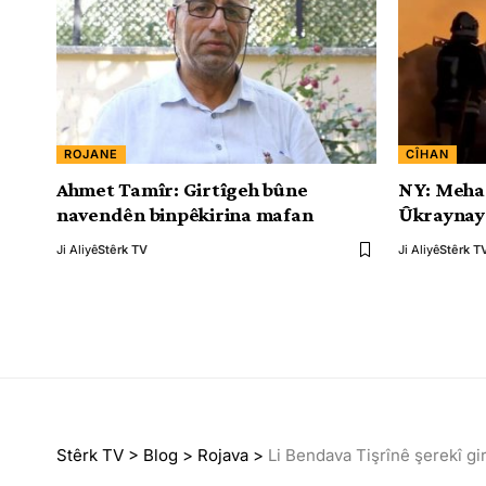
ROJANE
CÎHAN
Ahmet Tamîr: Girtîgeh bûne
NY: Meha 
navendên binpêkirina mafan
Ûkraynayê
Ji Aliyê
Stêrk TV
Ji Aliyê
Stêrk T
Stêrk TV
>
Blog
>
Rojava
>
Li Bendava Tişrînê şerekî g