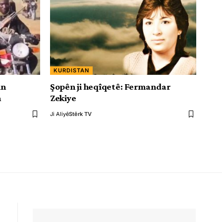
KURDISTAN
in
Şopên ji heqîqetê: Fermandar
n
Zekiye
Ji Aliyê
Stêrk TV