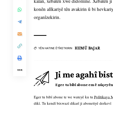
kalan, xebatên xwe didomîne. Xebatên ji
konên alîkariyê tên avakirin û bi hevkariy
organîzekirin.
HEMÛ BAJAR
YÊN HATINE ÊTÎKETKIRIN
Ji me agahî bist
Eger tu bibî abone em ê nûçeyên l
Eger tu bibî abone te we wateyê ku tu
Polîtikaya
dikî. Tu kendî bixwazî dikarî ji abonetiyê derkevî