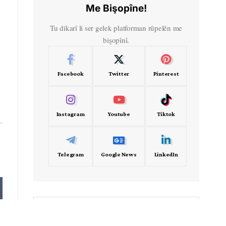
Me Bişopîne!
Tu dikarî li ser gelek platforman rûpelên me
bişopînî.
Facebook
Twitter
Pinterest
Instagram
Youtube
Tiktok
Telegram
Google News
LinkedIn
- Frekans -