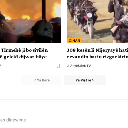
CÎHAN
Tîrmehê ji bo sivîlên
308 kesên li Nîjeryayê hat
 gelekî dijwar bûye
revandin hatin rizgarkiri
V
Ji Aliyê
Stêrk TV
Ya Berê
Ya Pişt re
iran diqewime