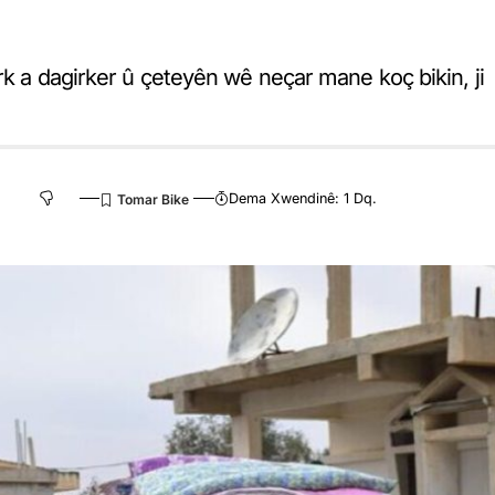
rk a dagirker û çeteyên wê neçar mane koç bikin, ji
Dema Xwendinê: 1 Dq.