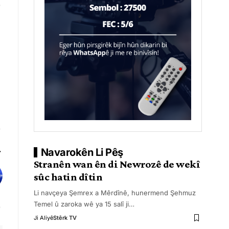
Navarokên Li Pêş
Stranên wan ên di Newrozê de wekî
sûc hatin dîtin
Li navçeya Şemrex a Mêrdînê, hunermend Şehmuz
Temel û zaroka wê ya 15 salî ji
…
Ji Aliyê
Stêrk TV