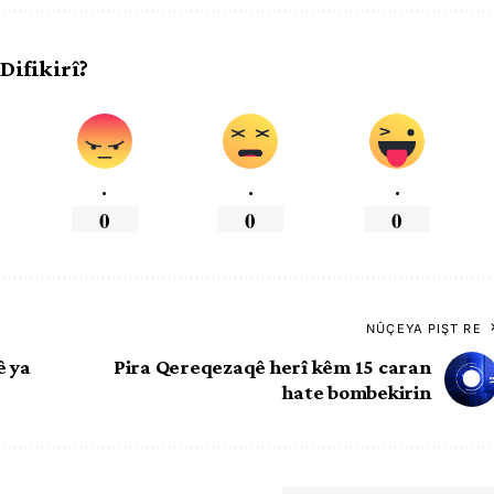
 Difikirî?
.
.
.
0
0
0
NÛÇEYA PIŞT RE
ê ya
Pira Qereqezaqê herî kêm 15 caran
hate bombekirin