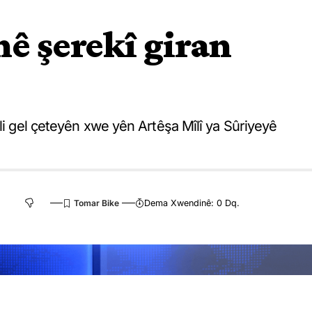
nê şerekî giran
 li gel çeteyên xwe yên Artêşa Mîlî ya Sûriyeyê
Dema Xwendinê: 0 Dq.