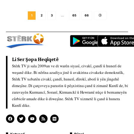
1
2
3
…
65
66
Li Ser Şopa Heqîqetê
Stêrk TV ji sala 2009an ve di warên siyasî, civakî, çandî û hunerî de
weşanê dike. Bi nêrîna azadiya jinê û avakirina civakeke demokratîk,
Stêrk TV xebatên civakî, çandî, hunerî, dîrokî, aborî û yên jîngehê
dimeşîne. Di çarçoveya parastin û pêşxistina çand û zimanê Kurdî de, bi
zaravayên Kurmancî, Soranî, Kirmanckî û Hewramî nûçe û bernameyên
cûrbicûr amade dike û diweşîne. Stêrk TV xizmetê li çand û hunera
Kurdî dike.