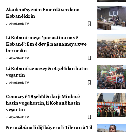
Akademîsyenên Emerîkî serdana
Kobanê kirin
Ji Aliyê
Stêrk TV
Li Kobanê meşa ‘parastina navê
Kobanê’: Em ê dev ji nasnameya xwe
bernedin
Ji Aliyê
Stêrk TV
Li Kobanê cenazeyên 4 şehîdan hatin
veşartin
Ji Aliyê
Stêrk TV
Cenazeyê 18 şehîdên ku ji Minbicê
hatin veguhestin, li Kobanê hatin
veşartin
Ji Aliyê
Stêrk TV
Nerazîbûna li dijî bûyera li Tileran û Til