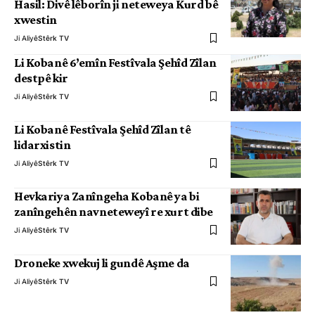
Hasil: Divê lêborîn ji neteweya Kurd bê
xwestin
Ji Aliyê
Stêrk TV
Li Kobanê 6’emîn Festîvala Şehîd Zîlan
destpê kir
Ji Aliyê
Stêrk TV
Li Kobanê Festîvala Şehîd Zîlan tê
lidarxistin
Ji Aliyê
Stêrk TV
Hevkariya Zanîngeha Kobanê ya bi
zanîngehên navneteweyî re xurt dibe
Ji Aliyê
Stêrk TV
Droneke xwekuj li gundê Aşme da
Ji Aliyê
Stêrk TV