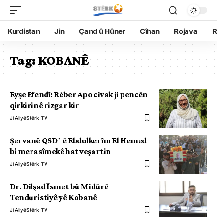
Kurdistan
Jin
Çand û Hûner
Cîhan
Rojava
R
Tag:
KOBANÊ
Eyşe Efendî: Rêber Apo civak ji pencên
qirkirinê rizgar kir
Ji Aliyê
Stêrk TV
Şervanê QSD`ê Ebdulkerîm El Hemed
bi merasîmekê hat veşartin
Ji Aliyê
Stêrk TV
Dr. Dilşad Îsmet bû Midûrê
Tenduristiyê yê Kobanê
Ji Aliyê
Stêrk TV