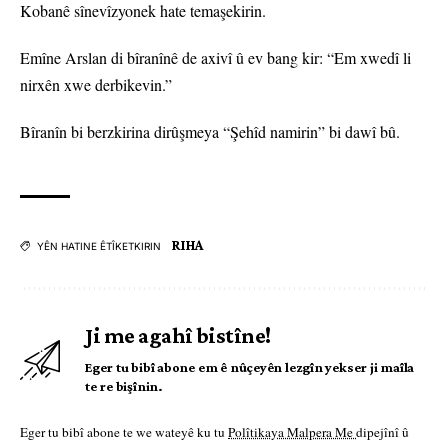
Kobanê sînevîzyonek hate temaşekirin.
Emîne Arslan di bîranînê de axivî û ev bang kir: “Em xwedî li
nirxên xwe derbikevin.”
Bîranîn bi berzkirina dirûşmeya “Şehîd namirin” bi dawî bû.
RIHA
YÊN HATINE ÊTÎKETKIRIN
Ji me agahî bistîne!
Eger tu bibî abone em ê nûçeyên lezgîn yekser ji maîla
te re bişînin.
Eger tu bibî abone te we wateyê ku tu
Polîtikaya Malpera Me
dipejînî û