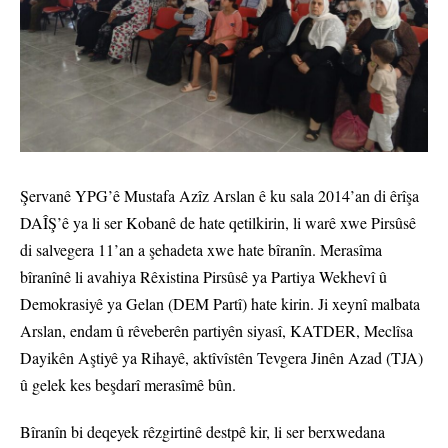
Şervanê YPG’ê Mustafa Azîz Arslan ê ku sala 2014’an di êrîşa
DAÎŞ’ê ya li ser Kobanê de hate qetilkirin, li warê xwe Pirsûsê
di salvegera 11’an a şehadeta xwe hate bîranîn. Merasîma
bîranînê li avahiya Rêxistina Pirsûsê ya Partiya Wekhevî û
Demokrasiyê ya Gelan (DEM Partî) hate kirin. Ji xeynî malbata
Arslan, endam û rêveberên partiyên siyasî, KATDER, Meclîsa
Dayikên Aştiyê ya Rihayê, aktîvîstên Tevgera Jinên Azad (TJA)
û gelek kes beşdarî merasîmê bûn.
Bîranîn bi deqeyek rêzgirtinê destpê kir, li ser berxwedana