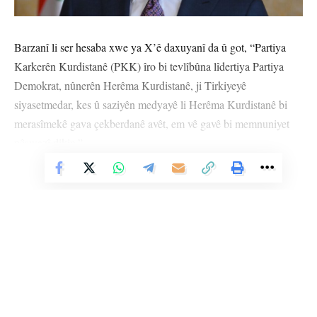
Barzanî li ser hesaba xwe ya X’ê daxuyanî da û got, “Partiya
Karkerên Kurdistanê (PKK) îro bi tevlîbûna lîdertiya Partiya
Demokrat, nûnerên Herêma Kurdistanê, ji Tirkiyeyê
siyasetmedar, kes û saziyên medyayê li Herêma Kurdistanê bi
merasîmekê gava çekberdanê avêt, em vê gavê bi memnuniyet
pêşwazî dikin.”
Vê Nûçeyê Bixwîne
Di dewama daxuyaniyê de ev tişt jî hatin gotin: “Ev ji bo
serketina pêvajoya aştiyê, gaveke din a girîng û kêfxweşiyê ye.
Em bawer dikin ku ev gav dê pêvajoya aştiyê bigihîne qonaxeke
nû û ji bo pêvajo ber bi aliyeke rast ve pêş biçe, wê gavên din jî
yên pratîk werin.
Bi vê wesîleyê ji bo serketina pêvajoya aştiyê, em girêdanbûna
xwe ya tam a ji hemû destek û tevkariyên me re, car din nîşan