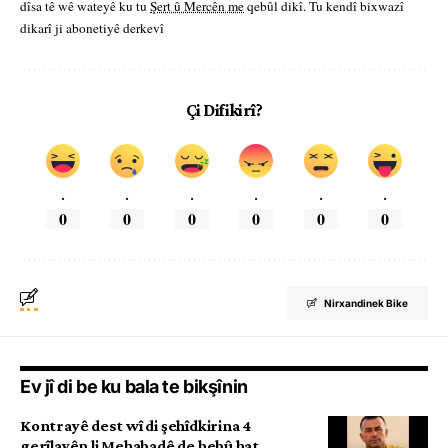
dîsa tê wê wateyê ku tu
Şert û Mercên me
qebûl dikî. Tu kendî bixwazî
dikarî ji abonetiyê derkevî
Çi Difikirî?
.
.
.
.
.
.
0
0
0
0
0
0
Nirxandinek Bike
Ev jî di be ku bala te bikşînin
Kontrayê dest wî di şehîdkirina 4
gerîlayên li Mehabadê de hebû hat