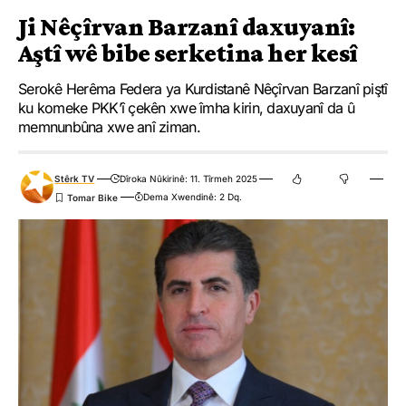
Ji Nêçîrvan Barzanî daxuyanî:
Aştî wê bibe serketina her kesî
Serokê Herêma Federa ya Kurdistanê Nêçîrvan Barzanî piştî
ku komeke PKK’î çekên xwe îmha kirin, daxuyanî da û
memnunbûna xwe anî ziman.
Stêrk TV
Dîroka Nûkirinê: 11. Tîrmeh 2025
Dema Xwendinê: 2 Dq.