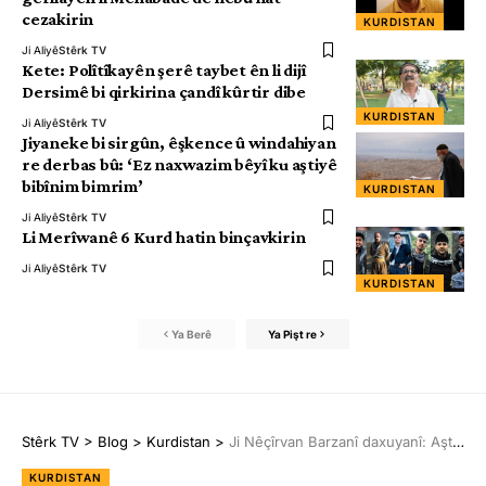
cezakirin
KURDISTAN
Ji Aliyê
Stêrk TV
Kete: Polîtîkayên şerê taybet ên li dijî
Dersimê bi qirkirina çandî kûrtir dibe
KURDISTAN
Ji Aliyê
Stêrk TV
Jiyaneke bi sirgûn, êşkence û windahiyan
re derbas bû: ‘Ez naxwazim bêyî ku aştiyê
bibînim bimrim’
KURDISTAN
Ji Aliyê
Stêrk TV
Li Merîwanê 6 Kurd hatin binçavkirin
Ji Aliyê
Stêrk TV
KURDISTAN
Ya Berê
Ya Pişt re
Stêrk TV
>
Blog
>
Kurdistan
>
Ji Nêçîrvan Barzanî daxuyanî: Aştî wê bibe serketina her kesî
KURDISTAN