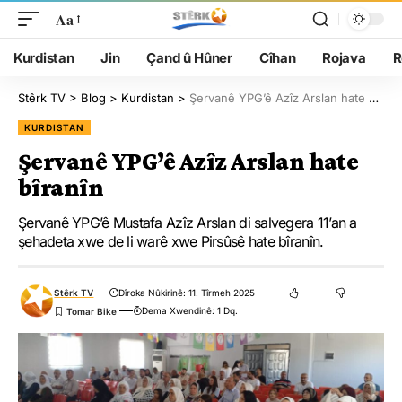
Aa
Kurdistan
Jin
Çand û Hûner
Cîhan
Rojava
R
Stêrk TV
>
Blog
>
Kurdistan
>
Şervanê YPG’ê Azîz Arslan hate bîranîn
KURDISTAN
Şervanê YPG’ê Azîz Arslan hate
bîranîn
Şervanê YPG’ê Mustafa Azîz Arslan di salvegera 11’an a
şehadeta xwe de li warê xwe Pirsûsê hate bîranîn.
Stêrk TV
Dîroka Nûkirinê: 11. Tîrmeh 2025
Dema Xwendinê: 1 Dq.