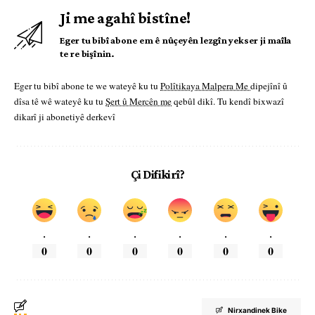
Ji me agahî bistîne!
Eger tu bibî abone em ê nûçeyên lezgîn yekser ji maîla
te re bişînin.
Eger tu bibî abone te we wateyê ku tu
Polîtikaya Malpera Me
dipejînî û
dîsa tê wê wateyê ku tu
Şert û Mercên me
qebûl dikî. Tu kendî bixwazî
dikarî ji abonetiyê derkevî
Çi Difikirî?
.
.
.
.
.
.
0
0
0
0
0
0
Nirxandinek Bike