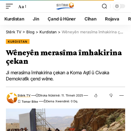
Aa
Kurdistan
Jin
Çand û Hûner
Cîhan
Rojava
R
Stêrk TV
>
Blog
>
Kurdistan
>
Wêneyên merasîma îmhakirina çekan
KURDISTAN
Wêneyên merasîma îmhakirina
çekan
Ji merasîma îmhakirina çekan a Koma Aştî û Civaka
Demokratîk çend wêne.
Stêrk TV
Dîroka Nûkirinê: 11. Tîrmeh 2025
Dema Xwendinê: 0 Dq.