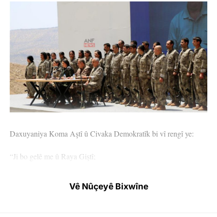
Daxuyaniya Koma Aştî û Civaka Demokratîk bi vî rengî ye:
“Ji bo gelê me û Raya Giştî;
Bi armanca ku pêvajoya guhertin û veguhertina demokratîk bi
Vê Nûçeyê Bixwîne
lezgînî pêşde biçe, Koma Aştî û Civaka Demokratîk hate
avakirin.