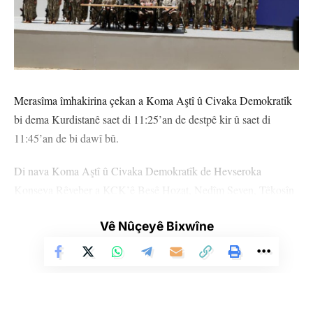
Civaka Demokratîk nîşaneya niyeta baş û biryardariyayê ye.
Ji niha û pê ve wê têkoşîna me a azadî, demokrasî û sosyalîzmê
bi rêbazên huqûqî û siyaseta demokratik û li ser bingeha
derkirina yasayên entegrasiyona demokratik dewam bike.
Merasîma îmhakirina çekan a Koma Aştî û Civaka Demokratîk
Ji bo ev armanc pêk were em îro di huzûra we de bi îradeya xwe
bi dema Kurdistanê saet di 11:25’an de destpê kir û saet di
a azad çekên xwe îmha dikin.
11:45’an de bi dawî bû.
Ev gava em davêjin, di serî de jin û ciwan, li tevahiya gelê me,
Di nava Koma Aştî û Civaka Demokratîk de Hevseroka
gelên Tirkiyê û Rojhilata Navîn pîroz be. Hêvî û bendewariya
Konseya Rêveber a KCK’ê Besê Hozat, Nedîm Seven, Têkoşîn
me ew e ku bibe wesîleya pêkanîna aştî û azadiyê.
Ozan û Tekîn Mûş hebûn.
Vê Nûçeyê Bixwîne
Rêber Abdullah Ocalan di peyama xwe ya dawî de gotibû, “ ne
30 gerîla ku 15 jin, 15 jî mêr bûn, li pêşiya wan Besê Hozat û
bi çek, lê baweriya min bi hêza siyaset û aştiya civakî tê, banga
Nedîm Seven hebûn.
min li we jî ew e ku hun li gorî vê rêgezê tevbigerin”.
Bi pêşengiya Besê Hozat û Nedîm Seven koma ji 30 gerîlayan
Em bi dil û can tevlî vê bangê dibin û ji ber ku em ê pêwîstiyên
ku 15 jin, 15 mêr bûn, hat qada merasîmê.