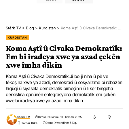
Stêrk TV
>
Blog
>
Kurdistan
>
Koma Aştî û Civaka Demokratîk: Em bi îradeya xwe ya azad çekên xwe îmha dikin
KURDISTAN
Koma Aştî û Civaka Demokratîk:
Em bi îradeya xwe ya azad çekên
xwe îmha dikin
Koma Aştî û Civaka Demokratîk:Ji bo ji niha û pê ve
têkoşîna xwe ya azadî, demokrasî û sosyalîzmê bi rêbazên
hiqûqî û siyaseta demokratîk bimeşînin û li ser bingeha
derxistina qanûnên entegrasyona demokratîk em çekên
xwe bi îradeya xwe ya azad îmha dikin.
Stêrk TV
Dîroka Nûkirinê: 11. Tîrmeh 2025
Dema Xwendinê: 5 Dq.