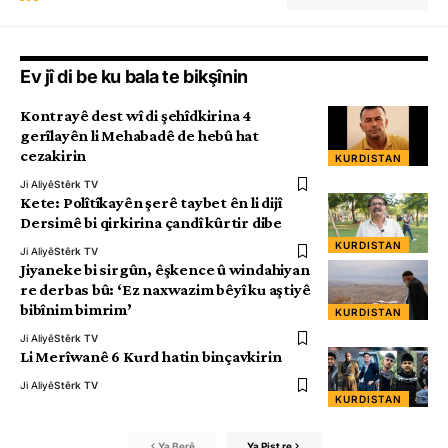
Ev jî di be ku bala te bikşînin
Kontrayê dest wî di şehîdkirina 4
gerîlayên li Mehabadê de hebû hat
cezakirin
KURDISTAN
Ji Aliyê
Stêrk TV
Kete: Polîtîkayên şerê taybet ên li dijî
Dersimê bi qirkirina çandî kûrtir dibe
KURDISTAN
Ji Aliyê
Stêrk TV
Jiyaneke bi sirgûn, êşkence û windahiyan
re derbas bû: ‘Ez naxwazim bêyî ku aştiyê
bibînim bimrim’
KURDISTAN
Ji Aliyê
Stêrk TV
Li Merîwanê 6 Kurd hatin binçavkirin
Ji Aliyê
Stêrk TV
KURDISTAN
Ya Berê
Ya Pişt re