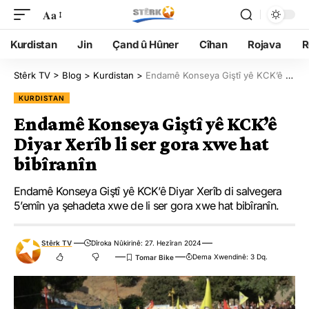
Aa
Kurdistan
Jin
Çand û Hûner
Cîhan
Rojava
R
Stêrk TV
>
Blog
>
Kurdistan
>
Endamê Konseya Giştî yê KCK’ê Diyar Xerîb li ser gora xwe hat bibîranîn
KURDISTAN
Endamê Konseya Giştî yê KCK’ê
Diyar Xerîb li ser gora xwe hat
bibîranîn
Endamê Konseya Giştî yê KCK’ê Diyar Xerîb di salvegera
5’emîn ya şehadeta xwe de li ser gora xwe hat bibîranîn.
Stêrk TV
Dîroka Nûkirinê: 27. Hezîran 2024
Dema Xwendinê: 3 Dq.