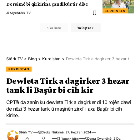
Dersimê bi qirkirina çandî kûrtir dibe
KURDISTAN
Ji Aliyê
Stêrk TV
Ya Berê
Ya Pişt re
Stêrk TV
>
Blog
>
Kurdistan
>
Dewleta Tirk a dagirker 3 hezar tank li Başûr bi cih kir
KURDISTAN
Dewleta Tirk a dagirker 3 hezar
tank li Başûr bi cih kir
CPT’ê da zanîn ku dewleta Tirk a dagirker di 10 rojên dawî
de nêzî 3 hezar tank û maşînên zirxî li axa Başûr bi cih
kirine.
Stêrk TV
Dîroka Nûkirinê: 27. Hezîran 2024
Dema Xwendinê: 2 Dq.