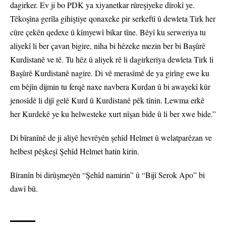
dagirker. Ev ji bo PDK ya xiyanetkar rûreşiyeke dîrokî ye.
Têkoşîna gerîla gihiştiye qonaxeke pir serkeftî û dewleta Tirk her
cûre çekên qedexe û kîmyewî bikar tîne. Bêyî ku serweriya tu
aliyekî li ber çavan bigire, niha bi hêzeke mezin ber bi Başûrê
Kurdistanê ve tê. Tu hêz û aliyek rê li dagirkeriya dewleta Tirk li
Başûrê Kurdistanê nagire. Di vê merasîmê de ya girîng ewe ku
em bêjîn dijmin tu ferqê naxe navbera Kurdan û bi awayekî kûr
jenosîdê li dijî gelê Kurd û Kurdistanê pêk tînin. Lewma erkê
her Kurdekê ye ku helwesteke xurt nîşan bide û li ber xwe bide.”
Di bîranînê de ji aliyê hevrêyên şehîd Helmet û welatparêzan ve
helbest pêşkeşî Şehîd Helmet hatin kirin.
Bîranîn bi dirûşmeyên “Şehîd namirin” û “Bijî Serok Apo” bi
dawî bû.