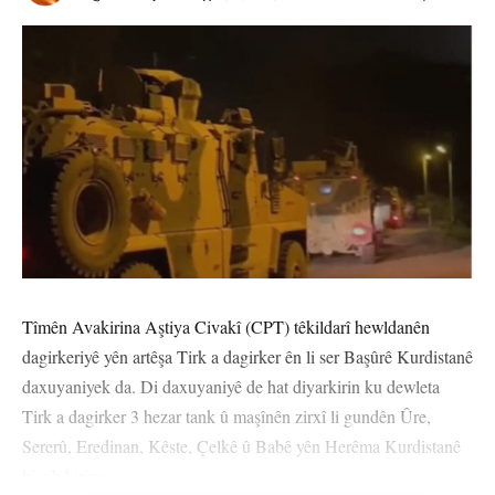
Tîmên Avakirina Aştiya Civakî (CPT) têkildarî hewldanên
dagirkeriyê yên artêşa Tirk a dagirker ên li ser Başûrê Kurdistanê
daxuyaniyek da. Di daxuyaniyê de hat diyarkirin ku dewleta
Tirk a dagirker 3 hezar tank û maşînên zirxî li gundên Ûre,
Sererû, Eredinan, Kêste, Çelkê û Babê yên Herêma Kurdistanê
bi cih kirine.