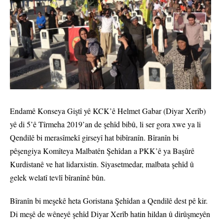
Endamê Konseya Giştî yê KCK’ê Helmet Gabar (Diyar Xerîb)
yê di 5’ê Tîrmeha 2019’an de şehîd bibû, li ser gora xwe ya li
Qendilê bi merasîmekî girseyî hat bibîranîn. Bîranîn bi
pêşengiya Komîteya Malbatên Şehîdan a PKK’ê ya Başûrê
Kurdistanê ve hat lidarxistin. Siyasetmedar, malbata şehîd û
gelek welatî tevlî bîranînê bûn.
Bîranîn bi meşekê heta Goristana Şehîdan a Qendilê dest pê kir.
Di meşê de wêneyê şehîd Diyar Xerîb hatin hildan û dirûşmeyên