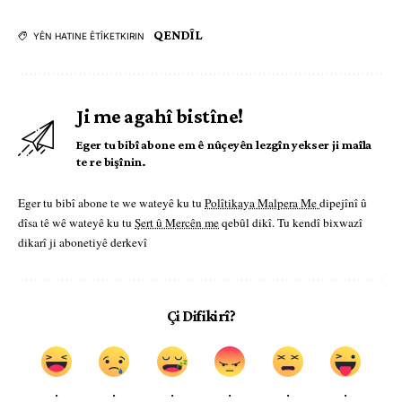
QENDÎL
YÊN HATINE ÊTÎKETKIRIN
Ji me agahî bistîne!
Eger tu bibî abone em ê nûçeyên lezgîn yekser ji maîla
te re bişînin.
Eger tu bibî abone te we wateyê ku tu
Polîtikaya Malpera Me
dipejînî û
dîsa tê wê wateyê ku tu
Şert û Mercên me
qebûl dikî. Tu kendî bixwazî
dikarî ji abonetiyê derkevî
Çi Difikirî?
.
.
.
.
.
.