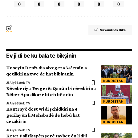
0
0
0
0
0
0
Nirxandinek Bike
Ev jî di be ku bala te bikşînin
Huseyîn Denîz di salvegera 34’emîn a
qetilkirina xwe de hat bibîranîn
KURDISTAN
Ji Aliyê
Stêrk TV
Rêveberiya Tevgerê: Qanûn bi rêvebirina
Rêber Apo dikare bi cih bê anîn
KURDISTAN
Ji Aliyê
Stêrk TV
Kontrayê dest wî di şehîdkirina 4
gerîlayên li Mehabadê de hebû hat
cezakirin
KURDISTAN
Ji Aliyê
Stêrk TV
Kete: Polîtîkayên şerê taybet ên li dijî