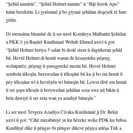
“Şehîd namirin”, “Şehîd Helmet namire” û “Bijî Serok Apo”
hatin berzkirin. Li goristanê ji bo giyanê şehîdan deqeyek rê hate
girtin.
Di merasîma bîranînê de li ser navê Komîteya Malbatên Şehîdan
a PKK’ê ya Başûrê Kurdistanê Wehab Ehmed axivî û got:
“Şehîd Helmet beriya 5 salan bi destê sixur û dagirkeran şehîd
bû. Hevrê Helmet di hemû waran de kesayeteke pêşeng,
welatparêz, pêşeng û şoreşgerekê mezin bû. Hevrê Helmet
sembola têkoşîn, berxwedan û têkoşînê bû ku ji bo em hemû li
pey têkoşîna wî û hevrêyên wî bimeşîn bû. Lewra divê em hemû
li ser şopa têkoşîn û berxwedan şehîdan soza xwe nû bikin û
heta dawiyê li ser xeta wan ya azadiyê bimeşîn.”
Li ser navê Tevgera Azadiya Civaka Kurdistanê jî Dr. Bekir
axivî û got: “Cihê mixabiniyê ye ku hêzeke weke PDK ku behsa
Kurdîtiyê dike û pêngav bi pêngav dikeve pêşiya artêşa Tirk a