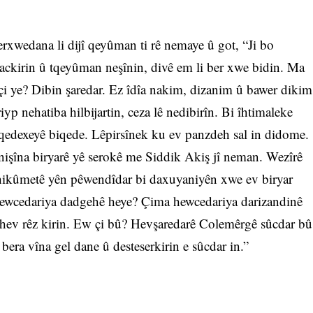
erxwedana li dijî qeyûman ti rê nemaye û got, “Ji bo
rackirin û tqeyûman neşînin, divê em li ber xwe bidin. Ma
î çi ye? Dibin şaredar. Ez îdîa nakim, dizanim û bawer dikim
p nehatiba hilbijartin, ceza lê nedibirîn. Bi îhtimaleke
 qedexeyê biqede. Lêpirsînek ku ev panzdeh sal in didome.
nişîna biryarê yê serokê me Siddik Akiş jî neman. Wezîrê
 hikûmetê yên pêwendîdar bi daxuyaniyên xwe ev biryar
hewcedariya dadgehê heye? Çima hewcedariya darizandinê
 hev rêz kirin. Ew çi bû? Hevşaredarê Colemêrgê sûcdar bû
era vîna gel dane û desteserkirin e sûcdar in.”