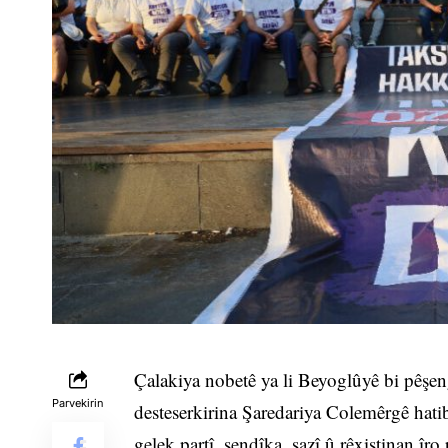
Çalakiya nobetê ya li Beyoglûyê bi pêşen
Parvekirin
desteserkirina Şaredariya Colemêrgê hat
gelek partî, sendîka, sazî û rêxistinan îro 