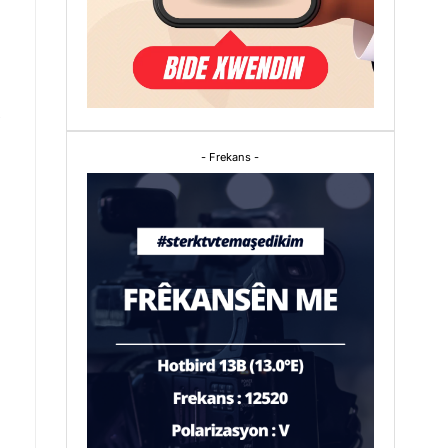
û
- Frekans -