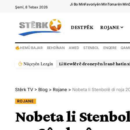
Ji Bo Min
Favoriyên Min
Tomarên Min
Şemî, 8 Tebax 2026
DESTPÊK
ROJANE
HEMÛ BAJAR
BEHDÎNAN
AMED
STENBOL
ENQERE
QAMI
Nûçeyên Lezgîn
Stêrk TV
>
Blog
>
Rojane
>
Nobeta li Stenbolê di roja 2
ROJANE
Nobeta li Stenbol