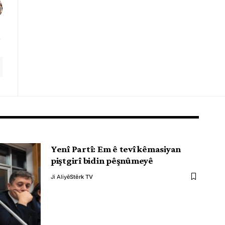
Yenî Partî: Em ê tevî kêmasiyan
piştgirî bidin pêşnûmeyê
Ji Aliyê
Stêrk TV