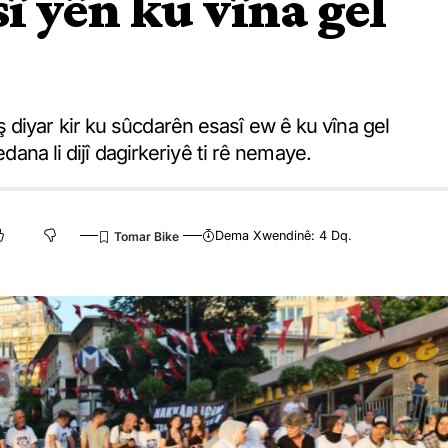
î yên ku vîna gel
diyar kir ku sûcdarên esasî ew ê ku vîna gel
edana li dijî dagirkeriyê ti rê nemaye.
Dema Xwendinê: 4 Dq.