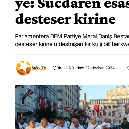
ye: Sûcdarên esas
desteser kirine
Parlamentera DEM Partiyê Meral Daniş Beştaş 
desteser kirine û destnîşan kir ku ji bilî berxw
Stêrk TV
Dîroka Nûkirinê: 27. Hezîran 2024