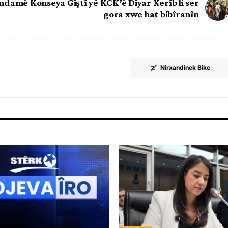
ndamê Konseya Giştî yê KCK’ê Diyar Xerîb li ser
gora xwe hat bibîranîn
Nirxandinek Bike