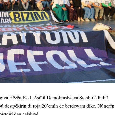
giya Hêzên Ked, Aştî û Demokrasiyê ya Stenbolê li dijî
ibû destpêkirin di roja 20’emîn de berdewam dike. Nûnerên
piştgirî dan çalakiyê.