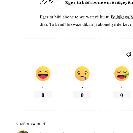
Eger tu bibî abone em ê nûçeyên l
Eger tu bibî abone te we wateyê ku tu
Polîtikaya
dikî. Tu kendî bixwazî dikarî ji abonetiyê derkevî
Çi
.
.
.
0
0
0
NÛÇEYA BERÊ