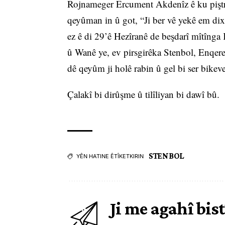
Rojnameger Ercument Akdenîz ê ku piştre m
qeyûman in û got, “Ji ber vê yekê em dix
ez ê di 29’ê Hezîranê de beşdarî mîtînga
û Wanê ye, ev pirsgirêka Stenbol, Enqere
dê qeyûm ji holê rabin û gel bi ser bikeve
Çalakî bi dirûşme û tilîliyan bi dawî bû.
STENBOL
YÊN HATINE ÊTÎKETKIRIN
Ji me agahî bist