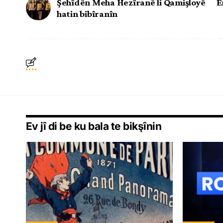
Şehîdên Meha Hezîranê li Qamişloyê
E
hatin bibîranîn
Ev jî di be ku bala te bikşînin