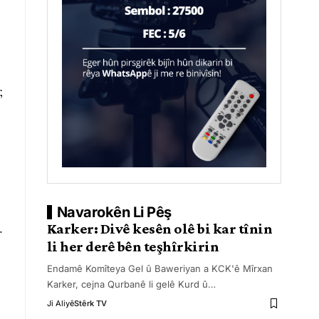
;
Navarokên Li Pêş
.
Karker: Divê kesên olê bi kar tînin
li her derê bên teşhîrkirin
Endamê Komîteya Gel û Baweriyan a KCK'ê Mîrxan
Karker, cejna Qurbanê li gelê Kurd û
…
Ji Aliyê
Stêrk TV