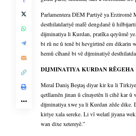
Parlamentera DEM Partiyê ya Erziromê Mer
desthilatdariyê mafê dengdanê û hilbijart
dijminatiya li Kurdan, pratîka qeyûmê y
bi rû ne û tenê bi hevgirtinê em dikarin w
hemû cîhanê bi vê dijminatiyê desthilatda
DIJMINATIYA KURDAN RÊGEHA 
Meral Daniş Beştaş diyar kir ku li Tirkiye
qetlîamên jinan û cînayetên li cihê kar 
dijminatiya xwe ya li Kurdan zêde dike. D
kiriye xala sereke. Li vî welatî jiyana we
wan dixe xetereyê.”