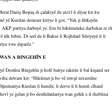
al Daniş Beştaş di çalakiyê de axivî û diyar kir ku
inê yê Kurdan desteser kiriye û got, “Yek ji lûtkeyên
e. AKP partiya darbeyê ye. Em bi hikûmeteke darbekar re r
ê têk bibin. Di serî de li Bakur û Rojhilatê Sûriyeyê û li
riya xwe diparêz.”
WAN A BINGEHÎN E
yê Destûra Bingehîn ji holê hatiye rakirin û bal kişand ser
û wiha dewam kir: “Hikûmet ji bo vê rewşê nixumîne
ijminatiya Kurdan li hundir, li derve û li hemû cîhanê
khevî ye gelan ji bo desthilatdariya wan gefek e û rhebûna