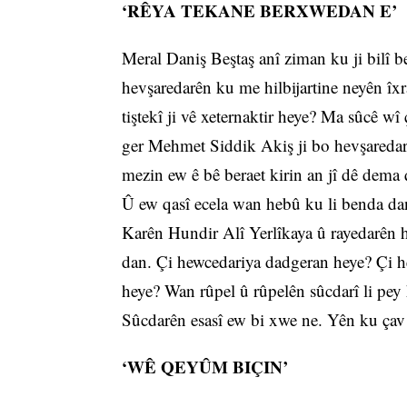
‘RÊYA TEKANE BERXWEDAN E’
Meral Daniş Beştaş anî ziman ku ji bilî b
hevşaredarên ku me hilbijartine neyên îx
tiştekî ji vê xeternaktir heye? Ma sûcê w
ger Mehmet Siddik Akiş ji bo hevşaredariy
mezin ew ê bê beraet kirin an jî dê dema
Û ew qasî ecela wan hebû ku li benda da
Karên Hundir Alî Yerlîkaya û rayedarên
dan. Çi hewcedariya dadgeran heye? Çi 
heye? Wan rûpel û rûpelên sûcdarî li pey
Sûcdarên esasî ew bi xwe ne. Yên ku çav b
‘WÊ QEYÛM BIÇIN’