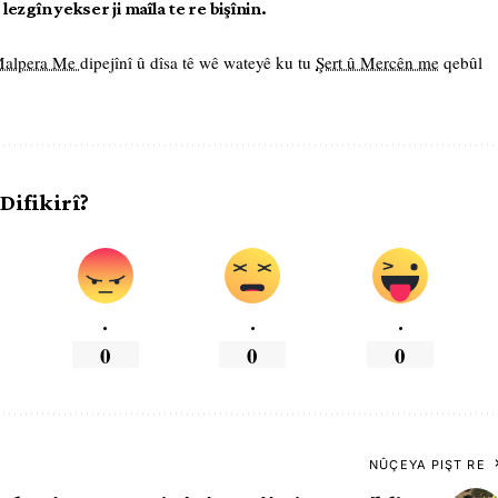
ezgîn yekser ji maîla te re bişînin.
 Malpera Me
dipejînî û dîsa tê wê wateyê ku tu
Şert û Mercên me
qebûl
 Difikirî?
.
.
.
0
0
0
NÛÇEYA PIŞT RE