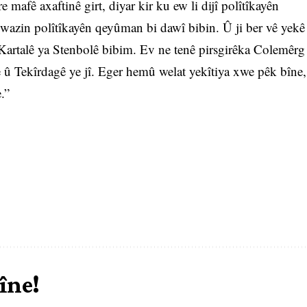
afê axaftinê girt, diyar kir ku ew li dijî polîtîkayên
wazin polîtîkayên qeyûman bi dawî bibin. Û ji ber vê yekê
 Kartalê ya Stenbolê bibim. Ev ne tenê pirsgirêka Colemêrg
 û Tekîrdagê ye jî. Eger hemû welat yekîtiya xwe pêk bîne,
.”
îne!