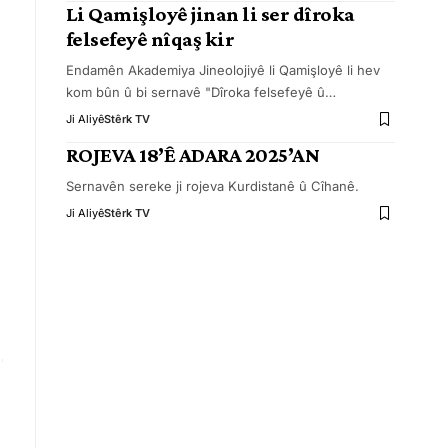
Li Qamişloyê jinan li ser dîroka
felsefeyê nîqaş kir
Endamên Akademiya Jineolojiyê li Qamişloyê li hev
kom bûn û bi sernavê "Dîroka felsefeyê û
…
Ji Aliyê
Stêrk TV
ROJEVA 18’Ê ADARA 2025’AN
Sernavên sereke ji rojeva Kurdistanê û Cîhanê.
Ji Aliyê
Stêrk TV