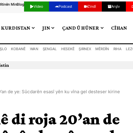
Dîtinên Min
Blog
Video
Podcast
Zindî
Arşîv
KURDISTAN
JIN
ÇAND Û HÛNER
CÎHAN
ŞLO
KOBANÊ
WAN
ŞENGAL
HESEKÊ
ŞIRNEX
MÊRDÎN
RIHA
LEZ
0’an de ye: Sûcdarên esasî yên ku vîna gel desteser kirine
ê di roja 20’an de