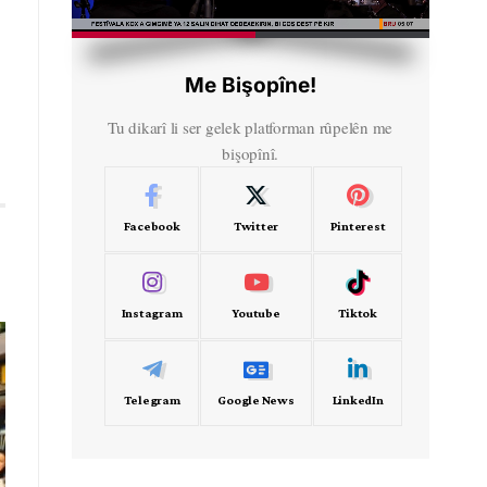
HD
00:32
Me Bişopîne!
Tu dikarî li ser gelek platforman rûpelên me
bişopînî.
Facebook
Twitter
Pinterest
Instagram
Youtube
Tiktok
Telegram
Google News
LinkedIn