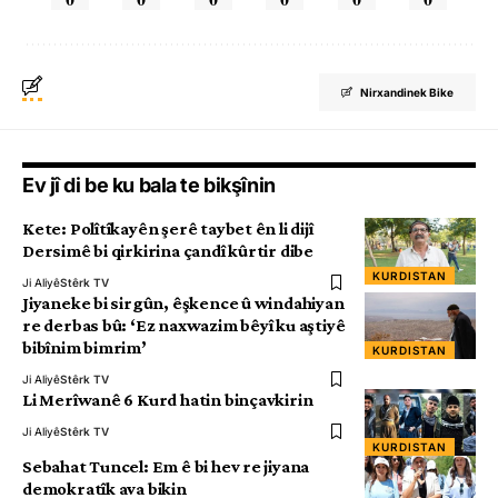
Nirxandinek Bike
Ev jî di be ku bala te bikşînin
Kete: Polîtîkayên şerê taybet ên li dijî
Dersimê bi qirkirina çandî kûrtir dibe
KURDISTAN
Ji Aliyê
Stêrk TV
Jiyaneke bi sirgûn, êşkence û windahiyan
re derbas bû: ‘Ez naxwazim bêyî ku aştiyê
bibînim bimrim’
KURDISTAN
Ji Aliyê
Stêrk TV
Li Merîwanê 6 Kurd hatin binçavkirin
Ji Aliyê
Stêrk TV
KURDISTAN
Sebahat Tuncel: Em ê bi hev re jiyana
demokratîk ava bikin