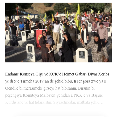
Endamê Konseya Giştî yê KCK’ê Helmet Gabar (Diyar Xerîb)
yê di 5’ê Tîrmeha 2019’an de şehîd bibû, li ser gora xwe ya li
Qendilê bi merasîmekî girseyî hat bibîranîn. Bîranîn bi
pêşengiya Komîteya Malbatên Şehîdan a PKK’ê ya Başûrê
Kurdistanê ve hat lidarxistin. Siyasetmedar, malbata şehîd û
gelek welatî tevlî bîranînê bûn.