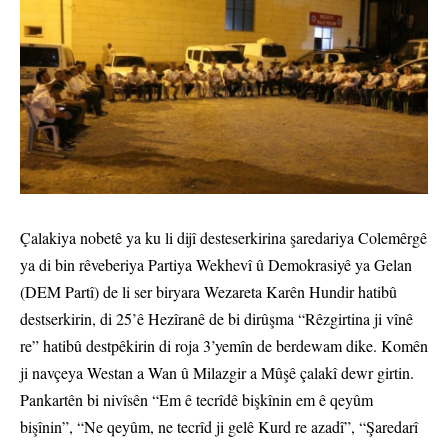
Çalakiya nobetê ya ku li dijî desteserkirina şaredariya Colemêrgê
ya di bin rêveberiya Partiya Wekhevî û Demokrasiyê ya Gelan
(DEM Partî) de li ser biryara Wezareta Karên Hundir hatibû
destserkirin, di 25’ê Hezîranê de bi dirûşma “Rêzgirtina ji vînê
re” hatibû destpêkirin di roja 3’yemîn de berdewam dike. Komên
ji navçeya Westan a Wan û Milazgir a Mûşê çalakî dewr girtin.
Pankartên bi nivîsên “Em ê tecrîdê bişkînin em ê qeyûm
bişînin”, “Ne qeyûm, ne tecrîd ji gelê Kurd re azadî”, “Şaredarî