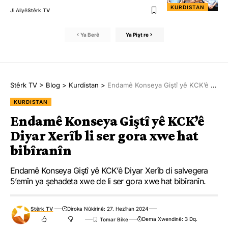
KURDISTAN
Ji Aliyê
Stêrk TV
Ya Berê
Ya Pişt re
Stêrk TV
>
Blog
>
Kurdistan
>
Endamê Konseya Giştî yê KCK’ê Diyar Xerîb li ser gora xwe hat bibîranîn
KURDISTAN
Endamê Konseya Giştî yê KCK’ê
Diyar Xerîb li ser gora xwe hat
bibîranîn
Endamê Konseya Giştî yê KCK’ê Diyar Xerîb di salvegera
5’emîn ya şehadeta xwe de li ser gora xwe hat bibîranîn.
Stêrk TV
Dîroka Nûkirinê: 27. Hezîran 2024
Dema Xwendinê: 3 Dq.