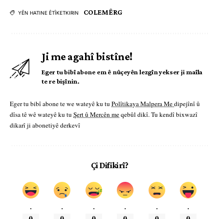
COLEMÊRG
YÊN HATINE ÊTÎKETKIRIN
Ji me agahî bistîne!
Eger tu bibî abone em ê nûçeyên lezgîn yekser ji maîla
te re bişînin.
Eger tu bibî abone te we wateyê ku tu
Polîtikaya Malpera Me
dipejînî û
dîsa tê wê wateyê ku tu
Şert û Mercên me
qebûl dikî. Tu kendî bixwazî
dikarî ji abonetiyê derkevî
Çi Difikirî?
.
.
.
.
.
.
0
0
0
0
0
0