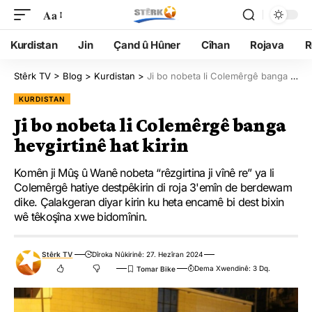
Aa
Kurdistan
Jin
Çand û Hûner
Cîhan
Rojava
R
Stêrk TV
>
Blog
>
Kurdistan
>
Ji bo nobeta li Colemêrgê banga hevgirtinê hat kirin
KURDISTAN
Ji bo nobeta li Colemêrgê banga
hevgirtinê hat kirin
Komên ji Mûş û Wanê nobeta “rêzgirtina ji vînê re” ya li
Colemêrgê hatiye destpêkirin di roja 3'emîn de berdewam
dike. Çalakgeran diyar kirin ku heta encamê bi dest bixin
wê têkoşîna xwe bidomînin.
Stêrk TV
Dîroka Nûkirinê: 27. Hezîran 2024
Dema Xwendinê: 3 Dq.