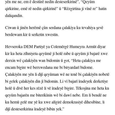
yên me ne, em ê destûrê nedin desteserkirinê”, “Qeyûm
qirkirine, emê rê nedin qirkirinê” û “Rêzgirtina ji vînê re” hatin
daliqandin.
Ciwan û jinên herêmê çûn serdana çalakiya ku tevahiya şevê
berdewam kir û serketin xwestin.
Hevseroka DEM Partiyê ya Colemêrgê Humeyra Armût diyar
kir ku heta zîhniyeta qeyûmê ji holê rabe û qeyûm ji bajarê xwe
derxin wê çalakiyên wan bidomin û got, “Heta çalakiya me
encam bigire wê berxwedana me bi biryardarî bidome.
Çalakiyên me yên li dijî qeyûman wê ne tenê bi çalakiyên nobetê
bi gelek çalakiyên din jî bidomin. Li vî bajarî îradeyek derketiye
holê û divê her kes rêzê li vê îradeyê bigire. Têkoşîna me heta ku
qeyûm bajarên me biterikînin wê bi dawî nebe. Em li bendê ne
ku hemû gelê me yê ku xwe alîgirê demokrasiyê dihesibîne, li
dijî desteserkirina îradeyê bibin yek.”