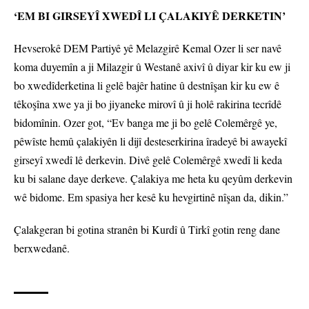
‘EM BI GIRSEYÎ XWEDÎ LI ÇALAKIYÊ DERKETIN’
Hevserokê DEM Partiyê yê Melazgirê Kemal Ozer li ser navê
koma duyemîn a ji Milazgir û Westanê axivî û diyar kir ku ew ji
bo xwedîderketina li gelê bajêr hatine û destnîşan kir ku ew ê
têkoşîna xwe ya ji bo jiyaneke mirovî û ji holê rakirina tecrîdê
bidomînin. Ozer got, “Ev banga me ji bo gelê Colemêrgê ye,
pêwîste hemû çalakiyên li dijî desteserkirina îradeyê bi awayekî
girseyî xwedî lê derkevin. Divê gelê Colemêrgê xwedî li keda
ku bi salane daye derkeve. Çalakiya me heta ku qeyûm derkevin
wê bidome. Em spasiya her kesê ku hevgirtinê nîşan da, dikin.”
Çalakgeran bi gotina stranên bi Kurdî û Tirkî gotin reng dane
berxwedanê.