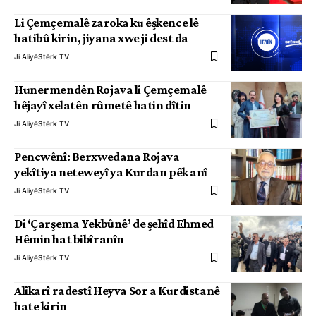
Li Çemçemalê zaroka ku êşkence lê
hatibû kirin, jiyana xwe ji dest da
Ji Aliyê
Stêrk TV
Hunermendên Rojava li Çemçemalê
hêjayî xelatên rûmetê hatin dîtin
Ji Aliyê
Stêrk TV
Pencwênî: Berxwedana Rojava
yekîtiya neteweyî ya Kurdan pêk anî
Ji Aliyê
Stêrk TV
Di ‘Çarşema Yekbûnê’ de şehîd Ehmed
Hêmin hat bibîranîn
Ji Aliyê
Stêrk TV
Alîkarî radestî Heyva Sor a Kurdistanê
hate kirin