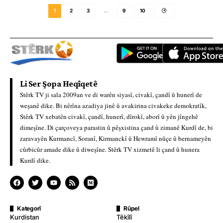
1
2
3
…
9
10
Li Ser Şopa Heqîqetê
Stêrk TV ji sala 2009an ve di warên siyasî, civakî, çandî û hunerî de
weşanê dike. Bi nêrîna azadiya jinê û avakirina civakeke demokratîk,
Stêrk TV xebatên civakî, çandî, hunerî, dîrokî, aborî û yên jîngehê
dimeşîne. Di çarçoveya parastin û pêşxistina çand û zimanê Kurdî de, bi
zaravayên Kurmancî, Soranî, Kirmanckî û Hewramî nûçe û bernameyên
cûrbicûr amade dike û diweşîne. Stêrk TV xizmetê li çand û hunera
Kurdî dike.
Kategorî
Rûpel
Kurdistan
Têkîlî