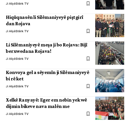
Ji Aliyê
Stêrk TV
Hiqûqnasên li Silêmaniyeyê piştgirî
dan Rojava
Ji Aliyê
Stêrk TV
Li Silêmaniyeyê meşa ji bo Rojava: Bijî
berxwedana Rojava!
Ji Aliyê
Stêrk TV
Konvoya gel a sêyemîn ji Silêmaniyeyê
bi rê ket
Ji Aliyê
Stêrk TV
Xelkê Ranyayê: Eger em nebin yek wê
dijmin bikeve nava malên me
Ji Aliyê
Stêrk TV