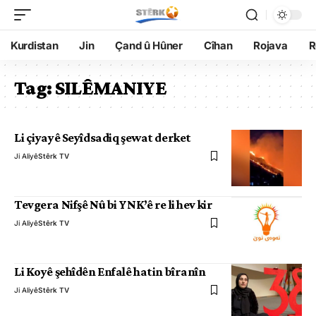
Kurdistan
Jin
Çand û Hûner
Cîhan
Rojava
R
Tag:
SILÊMANIYE
Li çiyayê Seyîdsadiq şewat derket
Ji Aliyê
Stêrk TV
Tevgera Nifşê Nû bi YNK’ê re li hev kir
Ji Aliyê
Stêrk TV
Li Koyê şehîdên Enfalê hatin bîranîn
Ji Aliyê
Stêrk TV