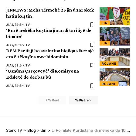
JINNEWS: Meha Tîrmehê 25 jin û zarokek
hatin kuştin
JIN
Ji Aliyê
Stêrk TV
‘Em ê nehêlin kuştina jinan di taritiyê de
bimîne’
JIN
Ji Aliyê
Stêrk TV
DEM Partî: Ji bo avakirina hiqûqa siberojê
em ê têkoşîna xwe bidomînin
ROJANE
Ji Aliyê
Stêrk TV
‘Qanûna Çarçoveyê’ di Komîsyona
Edaletê de derbas bû
ROJANE
Ji Aliyê
Stêrk TV
Ya Berê
Ya Pişt re
Stêrk TV
>
Blog
>
Jin
>
Li Rojhilatê Kurdistanê di mehekê de 10 jin hatin qetilkirin