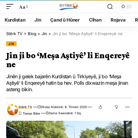
Aa
Kurdistan
Jin
Çand û Hûner
Cîhan
Rojava
R
Stêrk TV
>
Blog
>
Jin
>
Jin ji bo ‘Meşa Aştiyê’ li Enqereyê ne
JIN
Jin ji bo ‘Meşa Aştiyê’ li Enqereyê
ne
Jinên ji gelek bajarên Kurdistan û Tirkiyeyê, ji bo ‘Meşa
Aştiyê’ li Enqereyê hatin ba hev. Polîs dixwazin meşa jinan
asteng bikin.
Stêrk TV
Dîroka Nûkirinê: 8. Tîrmeh 2025
Dema Xwendinê: 1 Dq.