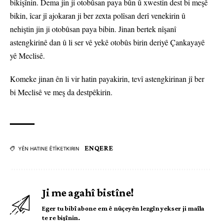
bikişînin. Dema jin ji otobûsan paya bûn û xwestin dest bi meşê
bikin, îcar jî ajokaran ji ber zexta polîsan derî venekirin û
nehiştin jin ji otobûsan paya bibin. Jinan bertek nîşanî
astengkirinê dan û li ser vê yekê otobûs birin deriyê Çankayayê
yê Meclisê.
Komeke jinan ên li vir hatin payakirin, tevî astengkirinan jî ber
bi Meclisê ve meş da destpêkirin.
ENQERE
YÊN HATINE ÊTÎKETKIRIN
Ji me agahî bistîne!
Eger tu bibî abone em ê nûçeyên lezgîn yekser ji maîla
te re bişînin.