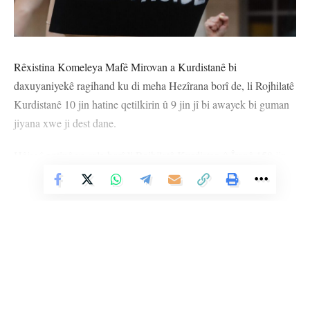
Rêxistina Komeleya Mafê Mirovan a Kurdistanê bi
daxuyaniyekê ragihand ku di meha Hezîrana borî de, li Rojhilatê
Kurdistanê 10 jin hatine qetilkirin û 9 jin jî bi awayek bi guman
jiyana xwe ji dest dane.
Hêjayî gotinê ye sala borî li Rojhilatê Kurdistan û Îranê 158 jin
hatin qetilkirin û 16 hezar û 568 tundiyên dijî jinan jî hatibûn
Vê Nûçeyê Bixwîne
tomarkirin.
HEMÛ BAJAR
YÊN HATINE ÊTÎKETKIRIN