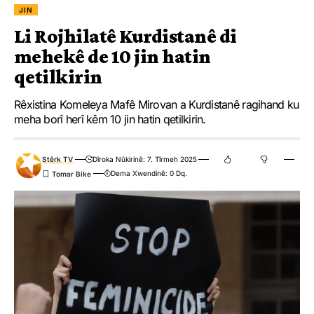
JIN
Li Rojhilatê Kurdistanê di
mehekê de 10 jin hatin
qetilkirin
Rêxistina Komeleya Mafê Mirovan a Kurdistanê ragihand ku
meha borî herî kêm 10 jin hatin qetilkirin.
Stêrk TV
Dîroka Nûkirinê: 7. Tîrmeh 2025
Dema Xwendinê: 0 Dq.