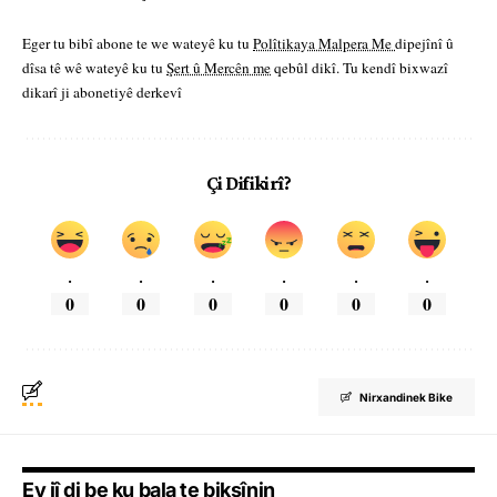
Eger tu bibî abone te we wateyê ku tu
Polîtikaya Malpera Me
dipejînî û
dîsa tê wê wateyê ku tu
Şert û Mercên me
qebûl dikî. Tu kendî bixwazî
dikarî ji abonetiyê derkevî
Çi Difikirî?
.
.
.
.
.
.
0
0
0
0
0
0
Nirxandinek Bike
Ev jî di be ku bala te bikşînin