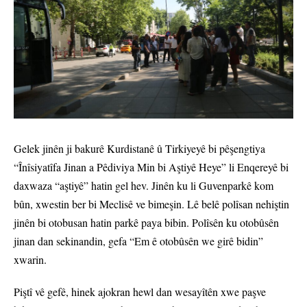
Gelek jinên ji bakurê Kurdistanê û Tirkiyeyê bi pêşengtiya
“Înîsiyatîfa Jinan a Pêdiviya Min bi Aştiyê Heye” li Enqereyê bi
daxwaza “aştiyê” hatin gel hev. Jinên ku li Guvenparkê kom
bûn, xwestin ber bi Meclisê ve bimeşin. Lê belê polîsan nehiştin
jinên bi otobusan hatin parkê paya bibin. Polîsên ku otobûsên
jinan dan sekinandin, gefa “Em ê otobûsên we girê bidin”
xwarin.
Piştî vê gefê, hinek ajokran hewl dan wesayîtên xwe paşve