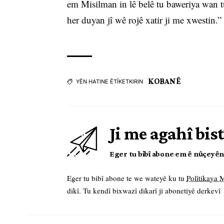
em Misilman in lê belê tu baweriya wan 
her duyan jî wê rojê xatir ji me xwestin.”
KOBANÊ
YÊN HATINE ÊTÎKETKIRIN
Ji me agahî bist
Eger tu bibî abone em ê nûçeyên l
Eger tu bibî abone te we wateyê ku tu
Polîtikaya
dikî. Tu kendî bixwazî dikarî ji abonetiyê derkevî