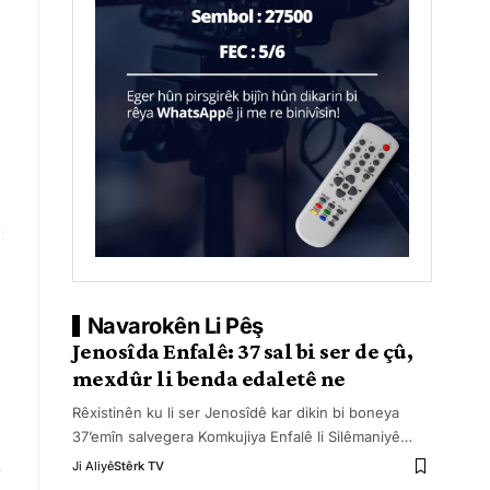
Navarokên Li Pêş
Jenosîda Enfalê: 37 sal bi ser de çû,
mexdûr li benda edaletê ne
Rêxistinên ku li ser Jenosîdê kar dikin bi boneya
37’emîn salvegera Komkujiya Enfalê li Silêmaniyê
…
Ji Aliyê
Stêrk TV