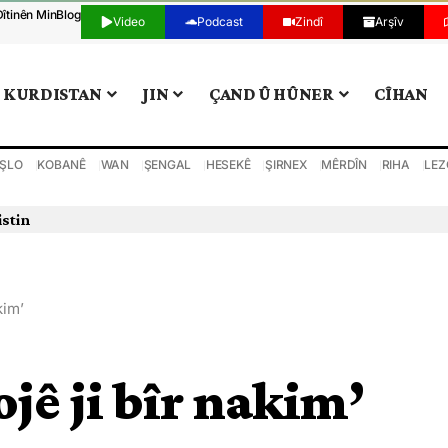
Dîtinên Min
Blog
Video
Podcast
Zindî
Arşîv
KURDISTAN
JIN
ÇAND Û HÛNER
CÎHAN
ŞLO
KOBANÊ
WAN
ŞENGAL
HESEKÊ
ŞIRNEX
MÊRDÎN
RIHA
LEZ
istin
kim’
ojê ji bîr nakim’