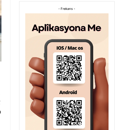
- Frekans -
n
î
u