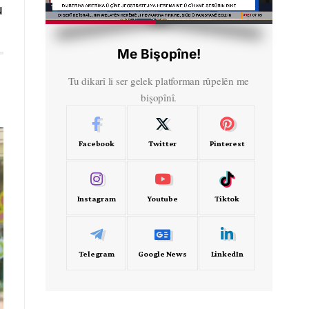
u
HD
00:30
Me Bişopîne!
Tu dikarî li ser gelek platforman rûpelên me
bişopînî.
Facebook
Twitter
Pinterest
Instagram
Youtube
Tiktok
Telegram
Google News
LinkedIn