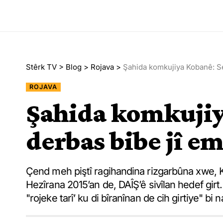
Stêrk TV
>
Blog
>
Rojava
>
Şahida komkujiya Kobanê: Sed
ROJAVA
Şahida komkujiy
derbas bibe jî em
Çend meh piştî ragihandina rizgarbûna xwe, Kob
Hezîrana 2015’an de, DAÎŞ’ê sivîlan hedef girt
"rojeke tarî’ ku di bîranînan de cih girtiye" bi n