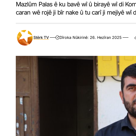
Mazlûm Palas ê ku bavê wî û birayê wî di Ko
caran wê rojê ji bîr nake û tu carî ji mejiyê wî
Stêrk TV
Dîroka Nûkirinê: 26. Hezîran 2025