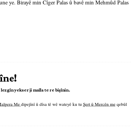
tune ye. Birayê min Cîger Palas û bavê min Mehmûd Palas
îne!
ezgîn yekser ji maîla te re bişînin.
 Malpera Me
dipejînî û dîsa tê wê wateyê ku tu
Şert û Mercên me
qebûl