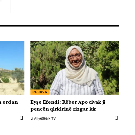
ROJAVA
ên erdan
Eyşe Efendî: Rêber Apo civak ji
pencên qirkirinê rizgar kir
Ji Aliyê
Stêrk TV