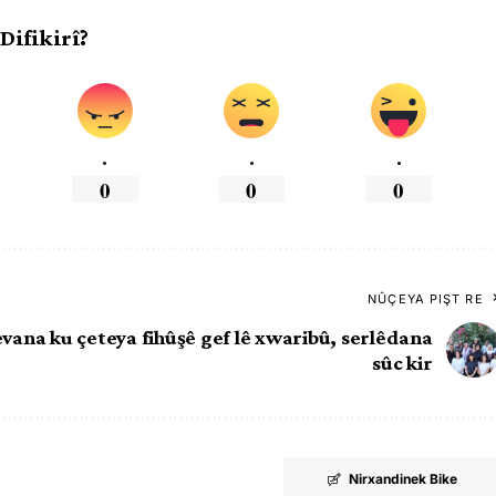
 Difikirî?
.
.
.
0
0
0
NÛÇEYA PIŞT RE
ana ku çeteya fihûşê gef lê xwaribû, serlêdana
sûc kir
Nirxandinek Bike