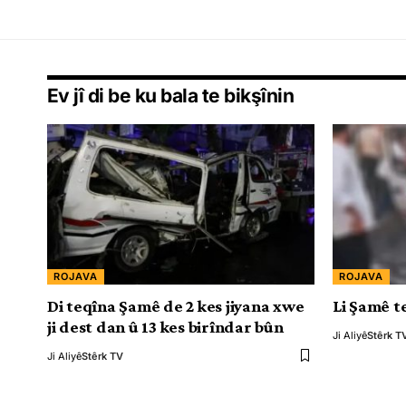
Ev jî di be ku bala te bikşînin
ROJAVA
ROJAVA
Di teqîna Şamê de 2 kes jiyana xwe
Li Şamê t
ji dest dan û 13 kes birîndar bûn
Ji Aliyê
Stêrk T
Ji Aliyê
Stêrk TV