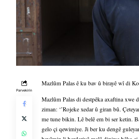
Mazlûm Palas ê ku bav û birayê wî di Ko
Parvekirin
Mazlûm Palas di destpêka axaftina xwe de
ziman: ‘’Rojeke xedar û giran bû. Çeteyan
me tune bikin. Lê belê em bi ser ketin. B
gelo çi qewimiye. Ji ber ku dengê guley
bavêmin li berderiyê malê dipirse bêka çi