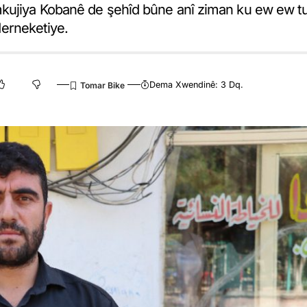
mkujiya Kobanê de şehîd bûne anî ziman ku ew ew t
 derneketiye.
Dema Xwendinê: 3 Dq.