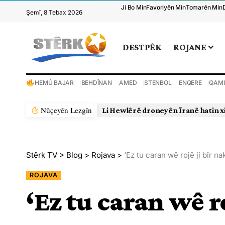
Ji Bo Min
Favoriyên Min
Tomarên Min
Şemî, 8 Tebax 2026
DESTPÊK
ROJANE
HEMÛ BAJAR
BEHDÎNAN
AMED
STENBOL
ENQERE
QAMI
Nûçeyên Lezgîn
Li Hewlêrê droneyên Îranê hatin x
Stêrk TV
>
Blog
>
Rojava
>
‘Ez tu caran wê rojê ji bîr na
ROJAVA
‘Ez tu caran wê r