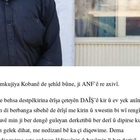
mkujiya Kobanê de şehîd bûne, ji ANF`ê re axivî.
 behsa destpêkirina êrîşa çeteyên DAÎŞ’ê kir û ev yek anî
 di berbanga sibehê de êrîşî me kirin û xwestin bi wî reng
avê min ji ber dengê guleyan derketibû ber derî û dipirse k
an gelek dihat, me nedizanî bê ka çi diqewime. Dema
 diqewime çete guleyan lêdireşînin û bavêmin li ber deriyê