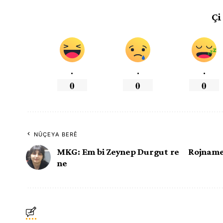
Çi
.
.
.
0
0
0
NÛÇEYA BERÊ
MKG: Em bi Zeynep Durgut re
Rojnamev
ne