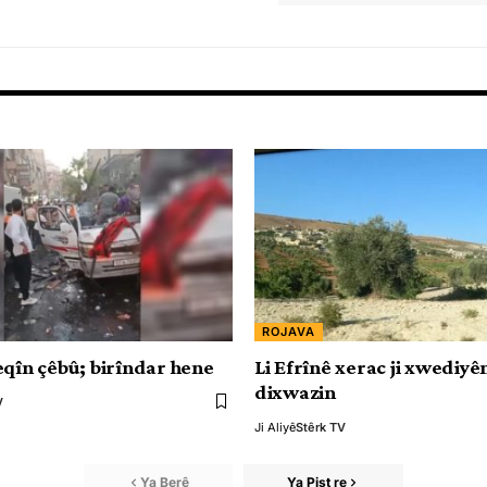
ROJAVA
eqîn çêbû; birîndar hene
Li Efrînê xerac ji xwediy
dixwazin
V
Ji Aliyê
Stêrk TV
Ya Berê
Ya Pişt re