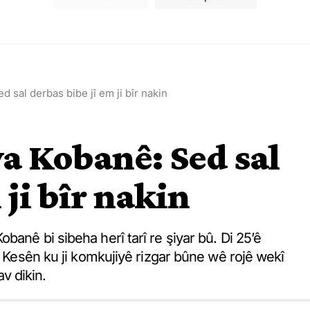
 sal derbas bibe jî em ji bîr nakin
a Kobanê: Sed sal
 ji bîr nakin
anê bi sibeha herî tarî re şiyar bû. Di 25’ê
. Kesên ku ji komkujiyê rizgar bûne wê rojê wekî
av dikin.