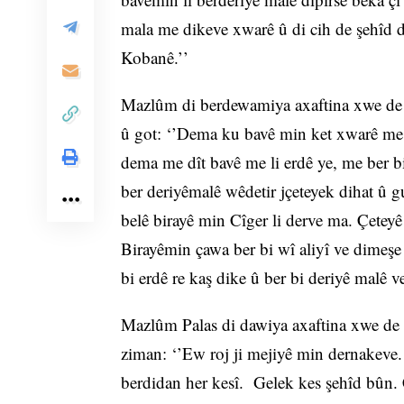
mala me dikeve xwarê û di cih de şehîd d
Kobanê.’’
Mazlûm di berdewamiya axaftina xwe de di
û got: ‘’Dema ku bavê min ket xwarê me ji
dema me dît bavê me li erdê ye, me ber b
ber deriyêmalê wêdetir jçeteyek dihat û g
belê birayê min Cîger li derve ma. Çetey
Birayêmin çawa ber bi wî aliyî ve dimeşe 
bi erdê re kaş dike û ber bi deriyê malê ve
Mazlûm Palas di dawiya axaftina xwe de a
ziman: ‘’Ew roj ji mejiyê min dernakeve
berdidan her kesî. Gelek kes şehîd bûn. 