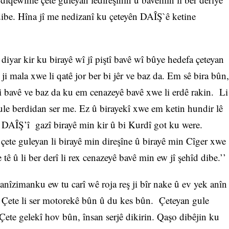
ibe. Hîna jî me nedizanî ku çeteyên DAÎŞ`ê ketine
yar kir ku birayê wî jî piştî bavê wî bûye hedefa çeteyan
 mala xwe li qatê jor ber bi jêr ve baz da. Em sê bira bûn,
i bavê ve baz da ku em cenazeyê bavê xwe li erdê rakin. Li
ule berdidan ser me. Ez û birayekî xwe em ketin hundir lê
ê DAÎŞ’î gazî birayê min kir û bi Kurdî got ku were.
çete guleyan li birayê min direşîne û birayê min Cîger xwe
 tê û li ber derî li rex cenazeyê bavê min ew jî şehîd dibe.’’
nîzimanku ew tu carî wê roja reş ji bîr nake û ev yek anîn
. Çete li ser motorekê bûn û du kes bûn. Çeteyan gule
Çete gelekî hov bûn, însan serjê dikirin. Qaşo dibêjin ku