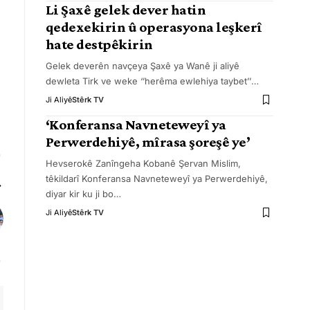
Li Şaxê gelek dever hatin
qedexekirin û operasyona leşkerî
hate destpêkirin
Gelek deverên navçeya Şaxê ya Wanê ji aliyê
dewleta Tirk ve weke ‘’herêma ewlehiya taybet’’
…
Ji Aliyê
Stêrk TV
‘Konferansa Navneteweyî ya
Perwerdehiyê, mîrasa şoreşê ye’
Hevserokê Zanîngeha Kobanê Şervan Mislim,
têkildarî Konferansa Navneteweyî ya Perwerdehiyê,
diyar kir ku ji bo
…
Ji Aliyê
Stêrk TV