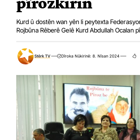
pîrozkirin
Kurd û dostên wan yên li peytexta Federasyo
Rojbûna Rêberê Gelê Kurd Abdullah Ocalan pîr
Stêrk TV
Dîroka Nûkirinê: 8. Nîsan 2024