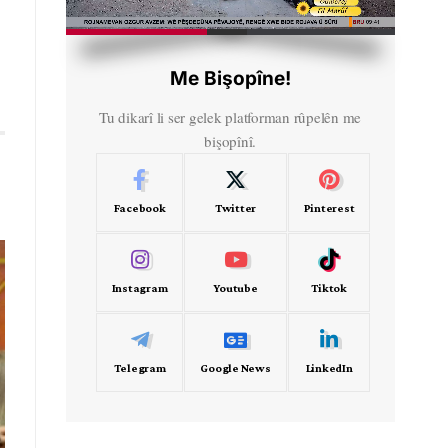
HD
00:34
Me Bişopîne!
Tu dikarî li ser gelek platforman rûpelên me
bişopînî.
Facebook
Twitter
Pinterest
Instagram
Youtube
Tiktok
Telegram
Google News
LinkedIn