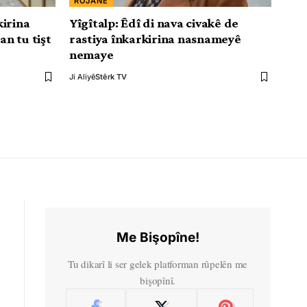
ROJANE
kirina
Yîgîtalp: Êdî di nava civakê de
n tu tişt
rastiya înkarkirina nasnameyê
nemaye
Ji Aliyê
Stêrk TV
Me Bişopîne!
Tu dikarî li ser gelek platforman rûpelên me
bişopînî.