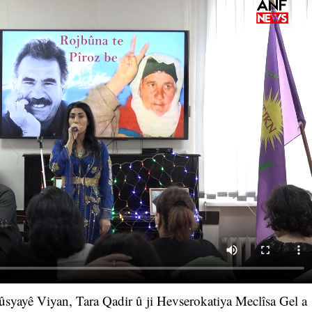
Rûsyayê Viyan, Tara Qadir û ji Hevserokatiya Meclîsa Gel a