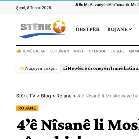
Ji Bo Min
Favoriyên Min
Tomarên Min
Şemî, 8 Tebax 2026
DESTPÊK
ROJANE
HEMÛ BAJAR
BEHDÎNAN
AMED
STENBOL
ENQERE
QAMI
Nûçeyên Lezgîn
Li Hewlêrê droneyên Îranê hatin x
Stêrk TV
>
Blog
>
Rojane
>
4’ê Nîsanê li Moskowayê hat
ROJANE
4’ê Nîsanê li Mo