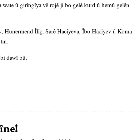
wate û girîngîya vê rojê ji bo gelê kurd û hemû gelên
v, Hunermend Îlîç, Sarê Hacîyeva, Îbo Hacîyev û Koma
tin.
bi dawî bû.
îne!