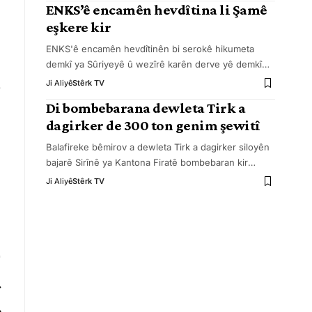
ENKS’ê encamên hevdîtina li Şamê
eşkere kir
ENKS'ê encamên hevdîtinên bi serokê hikumeta
demkî ya Sûriyeyê û wezîrê karên derve yê demkî
…
Ji Aliyê
Stêrk TV
Di bombebarana dewleta Tirk a
dagirker de 300 ton genim şewitî
Balafireke bêmirov a dewleta Tirk a dagirker siloyên
bajarê Sirînê ya Kantona Firatê bombebaran kir
…
Ji Aliyê
Stêrk TV