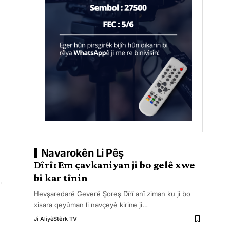
Navarokên Li Pêş
Dîrî: Em çavkaniyan ji bo gelê xwe
bi kar tînin
Hevşaredarê Geverê Şoreş Dîrî anî ziman ku ji bo
xisara qeyûman li navçeyê kirine ji
…
Ji Aliyê
Stêrk TV