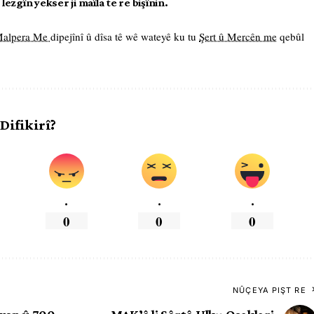
ezgîn yekser ji maîla te re bişînin.
 Malpera Me
dipejînî û dîsa tê wê wateyê ku tu
Şert û Mercên me
qebûl
 Difikirî?
.
.
.
0
0
0
NÛÇEYA PIŞT RE