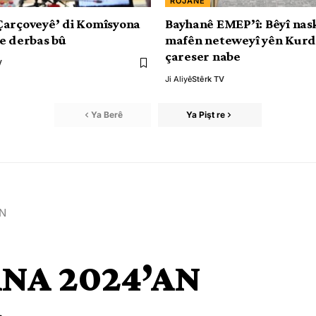
ROJANE
Çarçoveyê’ di Komîsyona
Bayhanê EMEP’î: Bêyî nas
e derbas bû
mafên neteweyî yên Kurda
çareser nabe
V
Ji Aliyê
Stêrk TV
Ya Berê
Ya Pişt re
AN
ANA 2024’AN