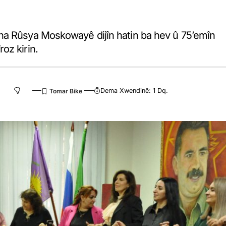
na Rûsya Moskowayê dijîn hatin ba hev û 75’emîn
oz kirin.
Dema Xwendinê: 1 Dq.