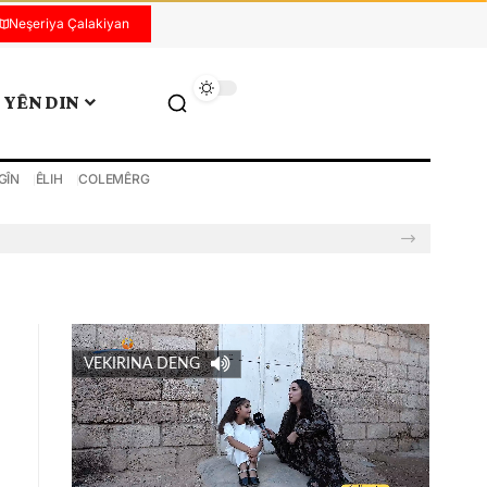
Neşeriya Çalakiyan
YÊN DIN
GÎN
ÊLIH
COLEMÊRG
VEKIRINA DENG