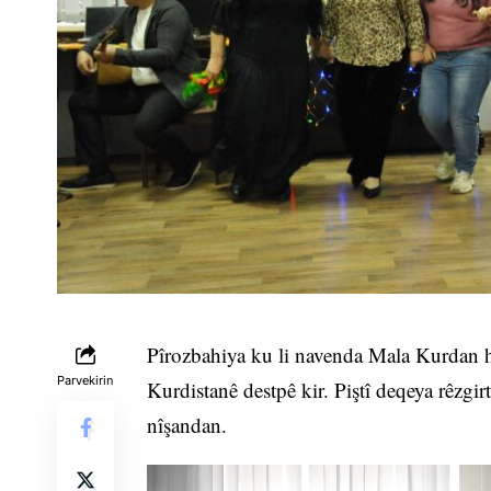
Pîrozbahiya ku li navenda Mala Kurdan ha
Parvekirin
Kurdistanê destpê kir. Piştî deqeya rêzgir
nîşandan.