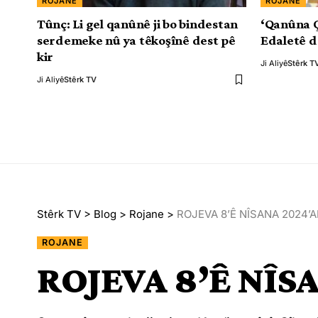
ROJANE
ROJANE
Tûnç: Li gel qanûnê ji bo bindestan
‘Qanûna 
serdemeke nû ya têkoşînê dest pê
Edaletê d
kir
Ji Aliyê
Stêrk T
Ji Aliyê
Stêrk TV
Stêrk TV
>
Blog
>
Rojane
>
ROJEVA 8’Ê NÎSANA 2024’
ROJANE
ROJEVA 8’Ê NÎS