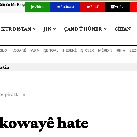
Dîtinên Min
Blog
Video
Podcast
Zindî
Arşîv
KURDISTAN
JIN
ÇAND Û HÛNER
CÎHAN
ŞLO
KOBANÊ
WAN
ŞENGAL
HESEKÊ
ŞIRNEX
MÊRDÎN
RIHA
LEZ
istin
e pîrozkirin
skowayê hate