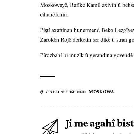
Moskowayê, Rafîke Kamil axivîn û behsa 
cîhanê kirin.
Piştî axaftinan hunermend Beko Lezgîye
Zarokên Rojê derketin ser dikê û stran go
Pîrozbahî bi muzîk û gerandina govendê 
MOSKOWA
YÊN HATINE ÊTÎKETKIRIN
Ji me agahî bist