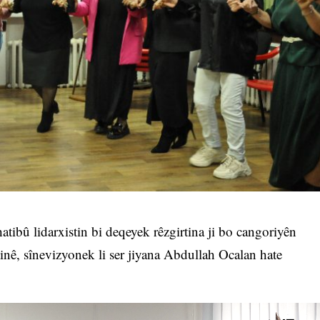
tibû lidarxistin bi deqeyek rêzgirtina ji bo cangoriyên
tinê, sînevizyonek li ser jiyana Abdullah Ocalan hate