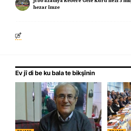
Ji bo azadiya Rêberê Gelê Kurd nêzî 3 mi
hezar îmze
Ev jî di be ku bala te bikşînin