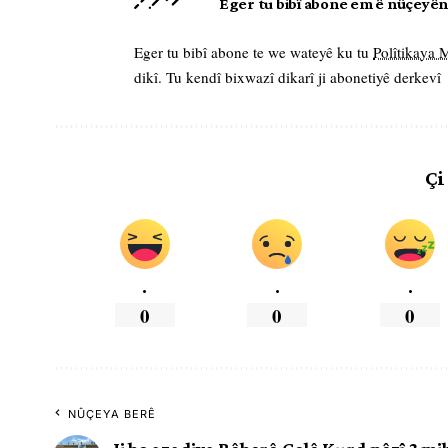
Eger tu bibî abone em ê nûçeyên l
Eger tu bibî abone te we wateyê ku tu
Polîtikaya
dikî. Tu kendî bixwazî dikarî ji abonetiyê derkevî
Çi
.
.
.
0
0
0
NÛÇEYA BERÊ