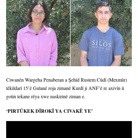
Ciwanên Wargeha Penaberan a Şehîd Rustem Cûdî (Mexmûr)
têkildarî 15’ê Gulanê roja zimanê Kurdî ji ANF’ê re axivîn û
gotin tekane rêya xwe naskirinê ziman e.
‘PIRTÛKEK DÎROKÎ YA CIVAKÊ YE’