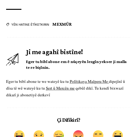
MEXMÛR
YÊN HATINE ÊTÎKETKIRIN
Ji me agahî bistîne!
Eger tu bibî abone em ê nûçeyên lezgîn yekser ji maîla
te re bişînin.
Eger tu bibî abone te we wateyê ku tu
Polîtikaya Malpera Me
dipejînî û
dîsa tê wê wateyê ku tu
Şert û Mercên me
qebûl dikî. Tu kendî bixwazî
dikarî ji abonetiyê derkevî
Çi Difikirî?