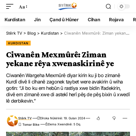
Aa
Kurdistan
Jin
Çand û Hûner
Cîhan
Rojava
R
Stêrk TV
>
Blog
>
Kurdistan
>
Ciwanên Mexmûrê: Ziman yekane rêya xwenaskirinê ye
KURDISTAN
Ciwanên Mexmûrê: Ziman
yekane rêya xwenaskirinê ye
Ciwanên Wargeha Mexmûrê diyar kirin ku ji bo zimanê
Kurdî divê li cîhanê zagonek taybet were avakirin û wiha
gotin: “Ji bo ku em hebûn û rastiya xwe bidin îfadekirin,
divê em zimanê xwe di astekî herî pêş de pêş bixin û xwedî
lê derbikevin.”
Stêrk TV
Dîroka Nûkirinê: 19. Gulan 2024
Dema Xwendinê: 5 Dq.