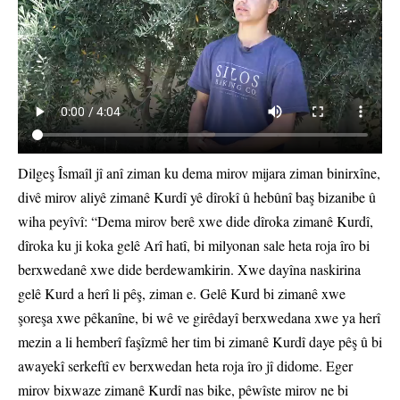
Dilgeş Îsmaîl jî anî ziman ku dema mirov mijara ziman binirxîne,
divê mirov aliyê zimanê Kurdî yê dîrokî û hebûnî baş bizanibe û
wiha peyîvî: “Dema mirov berê xwe dide dîroka zimanê Kurdî,
dîroka ku ji koka gelê Arî hatî, bi milyonan sale heta roja îro bi
berxwedanê xwe dide berdewamkirin. Xwe dayîna naskirina
gelê Kurd a herî li pêş, ziman e. Gelê Kurd bi zimanê xwe
şoreşa xwe pêkanîne, bi wê ve girêdayî berxwedana xwe ya herî
mezin a li hemberî faşîzmê her tim bi zimanê Kurdî daye pêş û bi
awayekî serkeftî ev berxwedan heta roja îro jî didome. Eger
mirov bixwaze zimanê Kurdî nas bike, pêwîste mirov ne bi