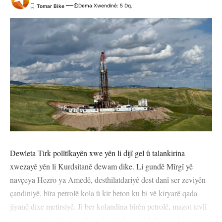
Dema Xwendinê: 5 Dq.
Dewleta Tirk polîtîkayên xwe yên li dijî gel û talankirina
xwezayê yên li Kurdsitanê dewam dike. Li gundê Mîrgî yê
navçeya Hezro ya Amedê, desthilatdariyê dest danî ser zeviyên
çandiniyê, bîra petrolê kola û kir beton ku bi vê kiryarê qada
jiyanê dixe metirsiyê. Ji ber kolandina bîrên petrolê, mazot tevlî
ava vexwarinê bû. Gundiyan beriya bi çend hefteyan ji bo