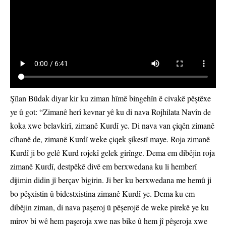
Şîlan Bûdak diyar kir ku ziman hîmê bingehîn ê civakê pêştêxe
ye û got: “Zimanê herî kevnar yê ku di nava Rojhilata Navîn de
koka xwe belavkirî, zimanê Kurdî ye. Di nava van çiqên zimanê
cîhanê de, zimanê Kurdî weke çiqek şikestî maye. Roja zimanê
Kurdî ji bo gelê Kurd rojekî gelek girînge. Dema em dibêjin roja
zimanê Kurdî, destpêkê divê em berxwedana ku li hemberî
dijimin didin jî berçav bigirin. Ji ber ku berxwedana me hemû ji
bo pêşxistin û bidestxistina zimanê Kurdî ye. Dema ku em
dibêjin ziman, di nava paşeroj û pêşerojê de weke pirekê ye ku
mirov bi wê hem paşeroja xwe nas bike û hem jî pêşeroja xwe