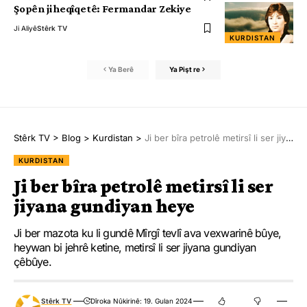
Şopên ji heqîqetê: Fermandar Zekiye
Ji Aliyê
Stêrk TV
KURDISTAN
Ya Berê
Ya Pişt re
Stêrk TV
>
Blog
>
Kurdistan
>
Ji ber bîra petrolê metirsî li ser jiyana gundiyan heye
KURDISTAN
Ji ber bîra petrolê metirsî li ser
jiyana gundiyan heye
Ji ber mazota ku li gundê Mîrgî tevlî ava vexwarinê bûye,
heywan bi jehrê ketine, metirsî li ser jiyana gundiyan
çêbûye.
Stêrk TV
Dîroka Nûkirinê: 19. Gulan 2024