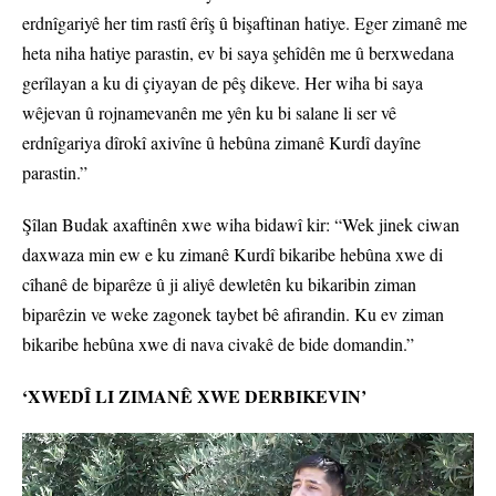
erdnîgariyê her tim rastî êrîş û bişaftinan hatiye. Eger zimanê me
heta niha hatiye parastin, ev bi saya şehîdên me û berxwedana
gerîlayan a ku di çiyayan de pêş dikeve. Her wiha bi saya
wêjevan û rojnamevanên me yên ku bi salane li ser vê
erdnîgariya dîrokî axivîne û hebûna zimanê Kurdî dayîne
parastin.”
Şîlan Budak axaftinên xwe wiha bidawî kir: “Wek jinek ciwan
daxwaza min ew e ku zimanê Kurdî bikaribe hebûna xwe di
cîhanê de biparêze û ji aliyê dewletên ku bikaribin ziman
biparêzin ve weke zagonek taybet bê afirandin. Ku ev ziman
bikaribe hebûna xwe di nava civakê de bide domandin.”
‘XWEDÎ LI ZIMANÊ XWE DERBIKEVIN’