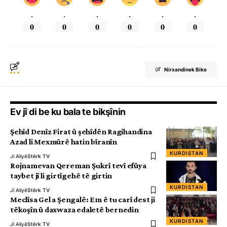
.
.
.
.
.
.
0
0
0
0
0
0
Nirxandinek Bike
Ev jî di be ku bala te bikşînin
Şehîd Denîz Firat û şehîdên Ragihandina
Azad li Mexmûrê hatin bîranîn
KURDISTAN
Ji Aliyê
Stêrk TV
Rojnamevan Qereman Şukrî tevî efûya
taybet jî li girtîgehê tê girtin
KURDISTAN
Ji Aliyê
Stêrk TV
Meclîsa Gel a Şengalê: Em ê tu carî dest ji
têkoşîn û daxwaza edaletê bernedin
KURDISTAN
Ji Aliyê
Stêrk TV