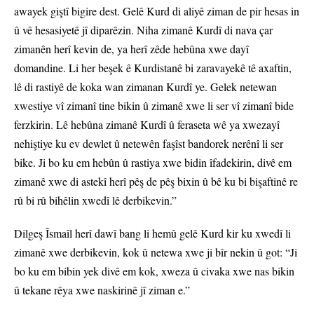
awayek giştî bigire dest. Gelê Kurd di aliyê ziman de pir hesas in
û vê hesasiyetê jî diparêzin. Niha zimanê Kurdî di nava çar
zimanên herî kevin de, ya herî zêde hebûna xwe dayî
domandine. Li her beşek ê Kurdistanê bi zaravayekê tê axaftin,
lê di rastiyê de koka wan zimanan Kurdî ye. Gelek netewan
xwestiye vî zimanî tine bikin û zimanê xwe li ser vî zimanî bide
ferzkirin. Lê hebûna zimanê Kurdî û feraseta wê ya xwezayî
nehiştiye ku ev dewlet û netewên faşîst bandorek nerênî li ser
bike. Ji bo ku em hebûn û rastiya xwe bidin îfadekirin, divê em
zimanê xwe di astekî herî pêş de pêş bixin û bê ku bi bişaftinê re
rû bi rû bihêlin xwedî lê derbikevin.”
Dilgeş Îsmaîl herî dawî bang li hemû gelê Kurd kir ku xwedî li
zimanê xwe derbikevin, kok û netewa xwe ji bîr nekin û got: “Ji
bo ku em bibin yek divê em kok, xweza û civaka xwe nas bikin
û tekane rêya xwe naskirinê jî ziman e.”