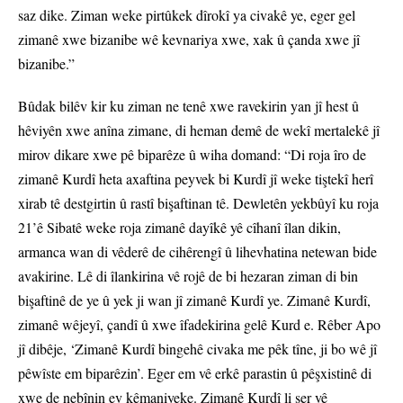
saz dike. Ziman weke pirtûkek dîrokî ya civakê ye, eger gel
zimanê xwe bizanibe wê kevnariya xwe, xak û çanda xwe jî
bizanibe.”
Bûdak bilêv kir ku ziman ne tenê xwe ravekirin yan jî hest û
hêviyên xwe anîna zimane, di heman demê de wekî mertalekê jî
mirov dikare xwe pê biparêze û wiha domand: “Di roja îro de
zimanê Kurdî heta axaftina peyvek bi Kurdî jî weke tiştekî herî
xirab tê destgirtin û rastî bişaftinan tê. Dewletên yekbûyî ku roja
21’ê Sibatê weke roja zimanê dayîkê yê cîhanî îlan dikin,
armanca wan di vêderê de cihêrengî û lihevhatina netewan bide
avakirine. Lê di îlankirina vê rojê de bi hezaran ziman di bin
bişaftinê de ye û yek ji wan jî zimanê Kurdî ye. Zimanê Kurdî,
zimanê wêjeyî, çandî û xwe îfadekirina gelê Kurd e. Rêber Apo
jî dibêje, ‘Zimanê Kurdî bingehê civaka me pêk tîne, ji bo wê jî
pêwîste em biparêzin’. Eger em vê erkê parastin û pêşxistinê di
xwe de nebînin ev kêmaniyeke. Zimanê Kurdî li ser vê