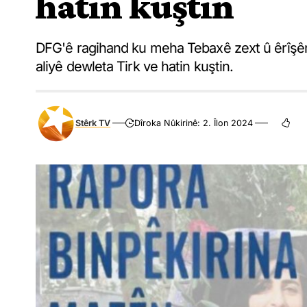
hatin kuştin
DFG'ê ragihand ku meha Tebaxê zext û êrîşên
aliyê dewleta Tirk ve hatin kuştin.
Stêrk TV
Dîroka Nûkirinê: 2. Îlon 2024