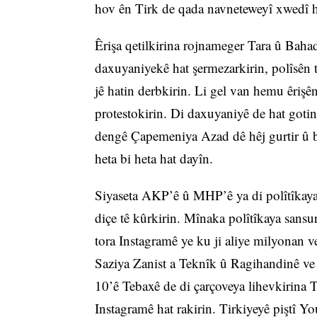
hov ên Tirk de qada navneteweyî xwedî he
Êrişa qetilkirina rojnameger Tara û Baha
daxuyaniyekê hat şermezarkirin, polîsên 
jê hatin derbkirin. Li gel van hemu êrişê
protestokirin. Di daxuyaniyê de hat gotin
dengê Çapemeniya Azad dê hêj gurtir û bi
heta bi heta hat dayîn.
Siyaseta AKP’ê û MHP’ê ya di polîtîkaya ş
diçe tê kûrkirin. Mînaka polîtîkaya sansu
tora Instagramê ye ku ji aliye milyonan ve
Saziya Zanist a Teknîk û Ragihandinê ve
10’ê Tebaxê de di çarçoveya lihevkirina 
Instagramê hat rakirin. Tirkiyeyê piştî Y