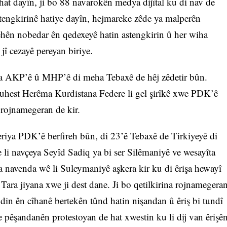
hat dayîn, ji bo 88 navarokên medya dijîtal ku di nav de
tengkirinê hatiye dayîn, hejmareke zêde ya malperên
ehên nobedar ên qedexeyê hatin astengkirin û her wiha
î cezayê pereyan biriye.
ta AKP’ê û MHP’ê di meha Tebaxê de hêj zêdetir bûn.
eguhest Herêma Kurdistana Federe li gel şirîkê xwe PDK’ê
r rojnamegeran de kir.
riya PDK’ê berfireh bûn, di 23’ê Tebaxê de Tirkiyeyê di
li navçeya Seyîd Sadiq ya bi ser Silêmaniyê ve wesayîta
 navenda wê li Suleymaniyê aşkera kir ku di êrişa hewayî
ra jiyana xwe ji dest dane. Ji bo qetilkirina rojnamegera
n din ên cîhanê bertekên tûnd hatin nişandan û êriş bi tundî
 pêşandanên protestoyan de hat xwestin ku li dij van êrişê