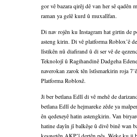
gor vê bazara qirêj dê van her sê qadên me
raman ya gelê kurd û muxalîfan.
Di nav rojên ku Instagram hat girtin de p
asteng kirin. Di vê platforma Roblox’ê de l
lîstikên nû diafirand û di ser vê de qeze
Teknolojî û Ragihandinê Dadgeha Edeney
naverokan zarok tên îstîsmarkirin roja 7
Platforma Robloxê.
Ji ber betlana Edlî di vê mehê de dariza
betlana Edlî de hejmareke zêde ya malpe
ên qedexeyê hatin astengkirin. Van birya
hatine dayîn jî balkêşe û divê binê wan b
kesayetên AKP’î dertên pêş. Weke ku ji b