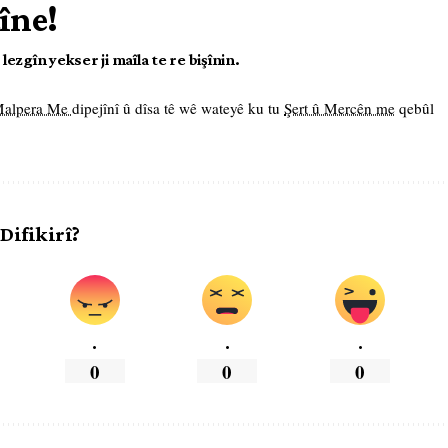
îne!
ezgîn yekser ji maîla te re bişînin.
 Malpera Me
dipejînî û dîsa tê wê wateyê ku tu
Şert û Mercên me
qebûl
 Difikirî?
.
.
.
0
0
0