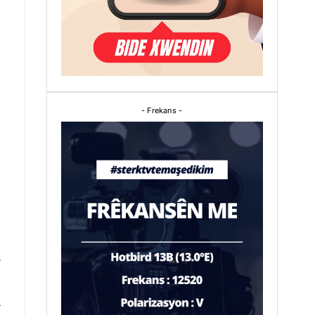
- Frekans -
n
n