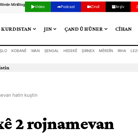
Dîtinên Min
Blog
Video
Podcast
Zindî
Arşîv
KURDISTAN
JIN
ÇAND Û HÛNER
CÎHAN
ŞLO
KOBANÊ
WAN
ŞENGAL
HESEKÊ
ŞIRNEX
MÊRDÎN
RIHA
LEZ
in bi darve kir
van hatin kuştin
xê 2 rojnamevan