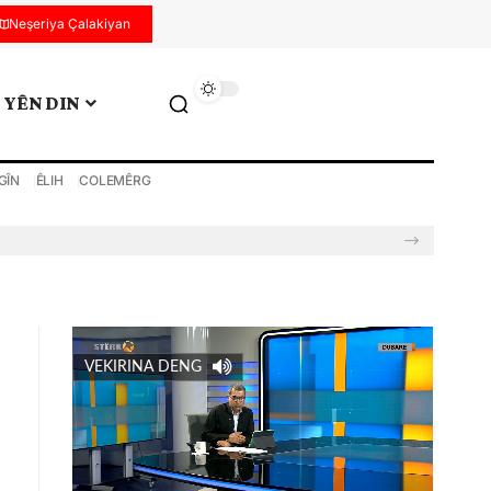
Neşeriya Çalakiyan
YÊN DIN
GÎN
ÊLIH
COLEMÊRG
VEKIRINA DENG