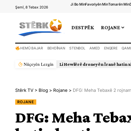
Ji Bo Min
Favoriyên Min
Tomarên Min
Şemî, 8 Tebax 2026
DESTPÊK
ROJANE
HEMÛ BAJAR
BEHDÎNAN
STENBOL
AMED
ENQERE
QAMI
Nûçeyên Lezgîn
Rejîma Îranê xwepêşanderek d
Stêrk TV
>
Blog
>
Rojane
>
DFG: Meha Tebaxê 2 rojname
ROJANE
DFG: Meha Teba