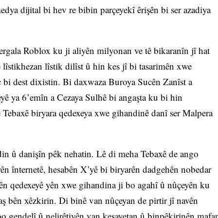
dya dijital bi hev re bibin parçeyekî êrişên bi ser azadiya
ergala Roblox ku ji aliyên milyonan ve tê bikaranîn jî hat
îstikhezan lîstik dilîst û hin kes jî bi tasarimên xwe
nc bi dest dixistin. Bi daxwaza Buroya Sucên Zanîst a
ê ya 6’emîn a Cezaya Sulhê bi angaşta ku bi hin
’ê Tebaxê biryara qedexeya xwe gihandinê danî ser Malpera
ndin û danişîn pêk nehatin. Lê di meha Tebaxê de ango
rên înternetê, hesabên X’yê bi biryarên dadgehên nobedar
rên qedexeyê yên xwe gihandina ji bo agahî û nûçeyên ku
aş bên xêzkirin. Di binê van nûçeyan de pirtir jî navên
o gendelî û nelirêtiyên van kesayetan û binpêkirinên mafa