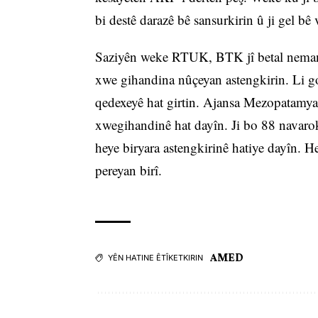
bi destê darazê bê sansurkirin û ji gel bê 
Saziyên weke RTUK, BTK jî betal neman û
xwe gihandina nûçeyan astengkirin. Li g
qedexeyê hat girtin. Ajansa Mezopatamya j
xwegihandinê hat dayîn. Ji bo 88 navaro
heye biryara astengkirinê hatiye dayîn. 
pereyan birî.
AMED
YÊN HATINE ÊTÎKETKIRIN