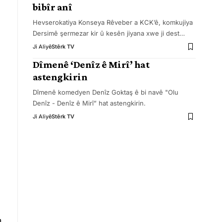
bibîr anî
Hevserokatiya Konseya Rêveber a KCK’ê, komkujiya
Dersimê şermezar kir û kesên jiyana xwe ji dest
…
Ji Aliyê
Stêrk TV
Dîmenê ‘Denîz ê Mirî’ hat
astengkirin
Dîmenê komedyen Denîz Goktaş ê bi navê "Olu
Denîz - Denîz ê Mirî” hat astengkirin.
Ji Aliyê
Stêrk TV
n