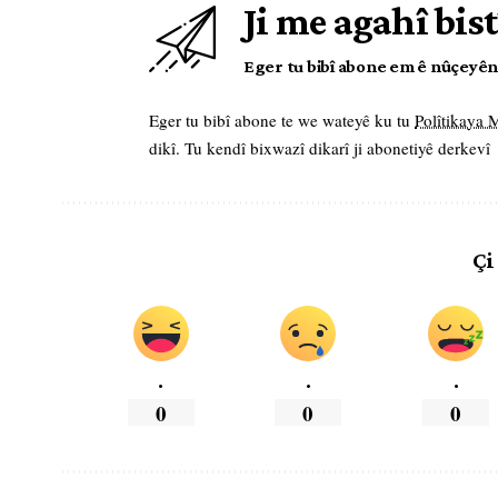
Ji me agahî bist
Eger tu bibî abone em ê nûçeyên l
Eger tu bibî abone te we wateyê ku tu
Polîtikaya
dikî. Tu kendî bixwazî dikarî ji abonetiyê derkevî
Çi
.
.
.
0
0
0