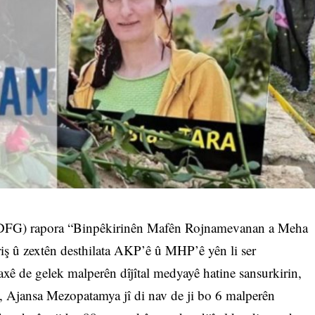
(DFG) rapora “Binpêkirinên Mafên Rojnamevanan a Meha
riş û zextên desthilata AKP’ê û MHP’ê yên li ser
ê de gelek malperên dîjîtal medyayê hatine sansurkirin,
, Ajansa Mezopatamya jî di nav de ji bo 6 malperên