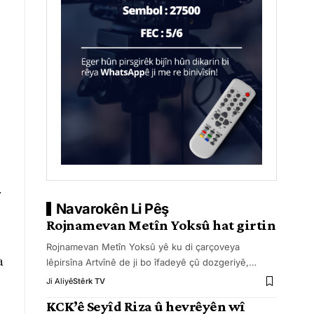
r
Navarokên Li Pêş
Rojnamevan Metîn Yoksû hat girtin
Rojnamevan Metîn Yoksû yê ku di çarçoveya
a
lêpirsîna Artvînê de ji bo îfadeyê çû dozgeriyê,
…
Ji Aliyê
Stêrk TV
KCK’ê Seyîd Riza û hevrêyên wî