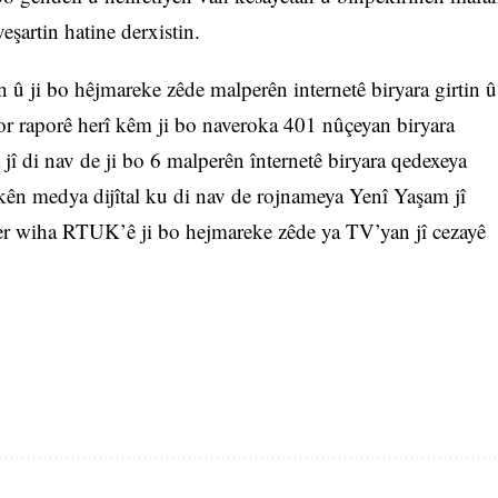
veşartin hatine derxistin.
 ji bo hêjmareke zêde malperên internetê biryara girtin û
or raporê herî kêm ji bo naveroka 401 nûçeyan biryara
î di nav de ji bo 6 malperên înternetê biryara qedexeya
kên medya dijîtal ku di nav de rojnameya Yenî Yaşam jî
Her wiha RTUK’ê ji bo hejmareke zêde ya TV’yan jî cezayê