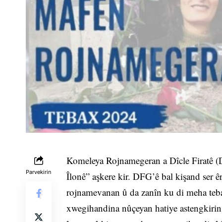
Komeleya Rojnamegeran a Dîcle Firatê 
Parvekirin
Îlonê” aşkere kir. DFG’ê bal kişand ser ê
rojnamevanan û da zanîn ku di meha tebax
xwegihandina nûçeyan hatiye astengkirin