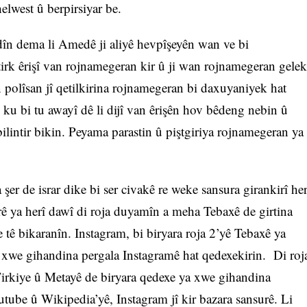
lwest û berpirsiyar be.
dîn dema li Amedê ji aliyê hevpîşeyên wan ve bi
tirk êrişî van rojnamegeran kir û ji wan rojnamegeran gelek
n polîsan jî qetilkirina rojnamegeran bi daxuyaniyek hat
 ku bi tu awayî dê li dijî van êrişên hov bêdeng nebin û
lintir bikin. Peyama parastin û piştgiriya rojnamegeran ya
er de israr dike bi ser civakê re weke sansura girankirî he
rê ya herî dawî di roja duyamîn a meha Tebaxê de girtina
 tê bikaranîn. Instagram, bi biryara roja 2’yê Tebaxê ya
 xwe gihandina pergala Instagramê hat qedexekirin. Di roj
Tirkiye û Metayê de biryara qedexe ya xwe gihandina
outube û Wikipedia’yê, Instagram jî kir bazara sansurê. Li