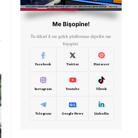
HD
00:47
Me Bişopîne!
Tu dikarî li ser gelek platforman rûpelên me
bişopînî.
Facebook
Twitter
Pinterest
Instagram
Youtube
Tiktok
Telegram
Google News
LinkedIn