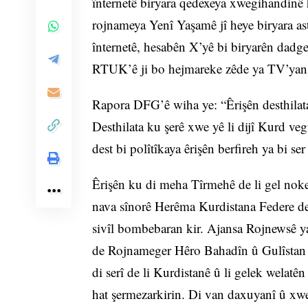
înternetê biryara qedexeya xwegihandinê 
rojnameya Yenî Yaşamê jî heye biryara as
înternetê, hesabên X’yê bi biryarên dadg
RTUK’ê ji bo hejmareke zêde ya TV’yan j
Rapora DFG’ê wiha ye: “Êrişên desthila
Desthilata ku şerê xwe yê li dijî Kurd v
dest bi polîtîkaya êrişên berfireh ya bi se
Êrişên ku di meha Tîrmehê de li gel noke
nava sînorê Herêma Kurdistana Federe de 
sivîl bombebaran kir. Ajansa Rojnewsê ya
de Rojnameger Hêro Bahadîn û Gulîstan Ta
di serî de li Kurdistanê û li gelek welatê
hat şermezarkirin. Di van daxuyanî û xwe