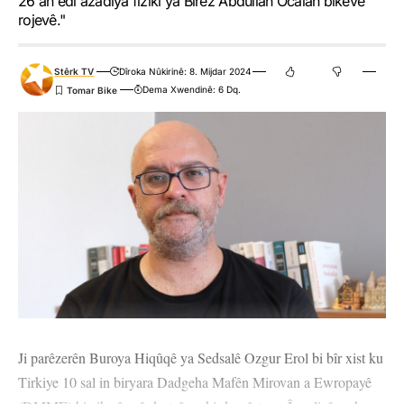
26'an êdî azadiya fîzîkî ya Birêz Abdullah Ocalan bikeve
rojevê."
Stêrk TV
Dîroka Nûkirinê: 8. Mijdar 2024
Dema Xwendinê: 6 Dq.
Ji parêzerên Buroya Hiqûqê ya Sedsalê Ozgur Erol bi bîr xist ku
Tirkiye 10 sal in biryara Dadgeha Mafên Mirovan a Ewropayê