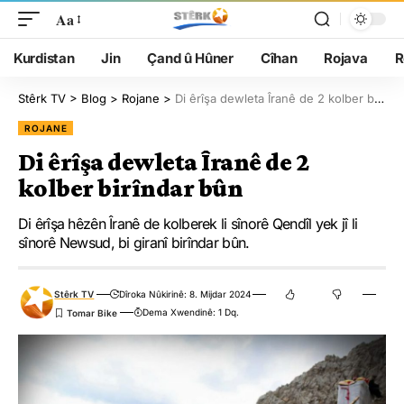
Aa
Kurdistan
Jin
Çand û Hûner
Cîhan
Rojava
R
Stêrk TV
>
Blog
>
Rojane
>
Di êrîşa dewleta Îranê de 2 kolber birîndar bûn
ROJANE
Di êrîşa dewleta Îranê de 2
kolber birîndar bûn
Di êrîşa hêzên Îranê de kolberek li sînorê Qendîl yek jî li
sînorê Newsud, bi giranî birîndar bûn.
Stêrk TV
Dîroka Nûkirinê: 8. Mijdar 2024
Dema Xwendinê: 1 Dq.