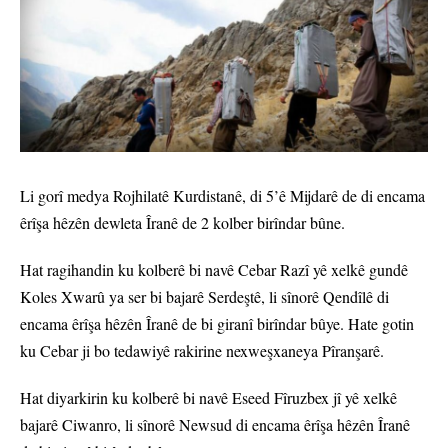
Li gorî medya Rojhilatê Kurdistanê, di 5’ê Mijdarê de di encama
êrîşa hêzên dewleta Îranê de 2 kolber birîndar bûne.
Hat ragihandin ku kolberê bi navê Cebar Razî yê xelkê gundê
Koles Xwarû ya ser bi bajarê Serdeştê, li sînorê Qendîlê di
encama êrîşa hêzên Îranê de bi giranî birîndar bûye. Hate gotin
ku Cebar ji bo tedawiyê rakirine nexweşxaneya Pîranşarê.
Hat diyarkirin ku kolberê bi navê Eseed Fîruzbex jî yê xelkê
bajarê Ciwanro, li sînorê Newsud di encama êrîşa hêzên Îranê