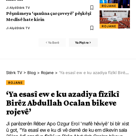
ROJANE
Ji Aliyê
Stêrk TV
Pêşnûmeya ‘qanûna çarçoveyê’ pêşkêşî
Meclîsê hate kirin
ROJANE
Ji Aliyê
Stêrk TV
Ya Berê
Ya Pişt re
Stêrk TV
>
Blog
>
Rojane
>
‘Ya esasî ew e ku azadiya fîzîkî Birêz Abdullah Ocalan bikeve rojevê’
ROJANE
‘Ya esasî ew e ku azadiya fîzîkî
Birêz Abdullah Ocalan bikeve
rojevê’
Ji parêzerên Rêber Apo Ozgur Erol 'mafê hêviyê' bi bîr xist
û got, "Ya esasî ew e ku di vê demê de ku em dikevin sala