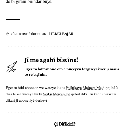
de bi giranî birîndar bûye.
HEMÛ BAJAR
YÊN HATINE ÊTÎKETKIRIN
Ji me agahî bistîne!
Eger tu bibî abone em ê nûçeyên lezgîn yekser ji maîla
te re bişînin.
Eger tu bibî abone te we wateyê ku tu
Polîtikaya Malpera Me
dipejînî û
dîsa tê wê wateyê ku tu
Şert û Mercên me
qebûl dikî. Tu kendî bixwazî
dikarî ji abonetiyê derkevî
Çi Difikirî?