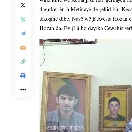
dagirker ên li Metînayê de şehîd bû. Keça 
têkoşînê dibe. Navê wê jî Avêsta Hozan 
Hozan da. Ev jî ji bo dayika Cewahir serf