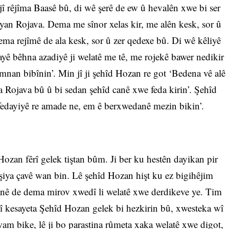
jî rêjîma Baasê bû, di wê şerê de ew û hevalên xwe bi ser
iyan Rojava. Dema me sînor xelas kir, me alên kesk, sor û
ema rejîmê de ala kesk, sor û zer qedexe bû. Di wê kêliyê
ayê bêhna azadiyê ji welatê me tê, me rojekê bawer nedikir
zmnan bibînin’. Min jî ji şehîd Hozan re got ‘Bedena vê alê
a Rojava bû û bi sedan şehîd canê xwe feda kirin’. Şehîd
fedayiyê re amade ne, em ê berxwedanê mezin bikin’.
Hozan fêrî gelek tiştan bûm. Ji ber ku hestên dayikan pir
şiya çavê wan bin. Lê şehîd Hozan hişt ku ez bigihêjim
iyanê de dema mirov xwedî li welatê xwe derdikeve ye. Tim
jî kesayeta Şehîd Hozan gelek bi hezkirin bû, xwesteka wî
 bike, lê ji bo parastina rûmeta xaka welatê xwe digot,