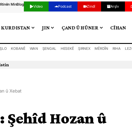
Dîtinên Min
Blog
Video
Podcast
Zindî
Arşîv
KURDISTAN
JIN
ÇAND Û HÛNER
CÎHAN
ŞLO
KOBANÊ
WAN
ŞENGAL
HESEKÊ
ŞIRNEX
MÊRDÎN
RIHA
LEZ
an û Xebat
: Şehîd Hozan û