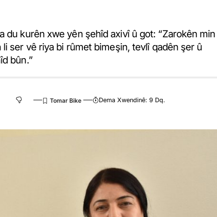
a du kurên xwe yên şehîd axivî û got: “Zarokên min
i ser vê riya bi rûmet bimeşin, tevlî qadên şer û
îd bûn.”
Dema Xwendinê: 9 Dq.