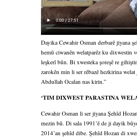
Dayika Cewahir Osman derbarê jiyana şeh
hemû ciwanên welatparêz ku dixwestin vê r
leşkerî bûn. Bi xwesteka şoreşê re gihişt
zarokên min li ser rêbazê hezkirina welat 
Abdullah Ocalan nas kirin.”
‘TIM DIXWEST PARASTINA WELA
Cewahir Osman li ser jiyana Şehîd Hozan
mezin bû. Di sala 1991’ê de ji dayik bûye
2014’an şehîd dibe. Şehîd Hozan di xwend