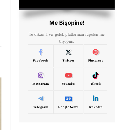
HD
00:00
Me Bişopîne!
Tu dikarî li ser gelek platforman rûpelên me
bişopînî.
Facebook
Twitter
Pinterest
Instagram
Youtube
Tiktok
Telegram
Google News
LinkedIn