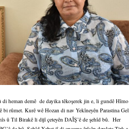
 di heman demê de dayika têkoşerek jin e, li gundê Hîmo
tê bi rûmet. Kurê wê Hozan di nav Yekîneyên Parastina Gel
îs û Til Birakê li dijî çeteyên DAÎŞ’ê de şehîd bû. Her
PG’ê de bû. Şehîd Xebat jî di encama êrîşên dewleta Tirk a