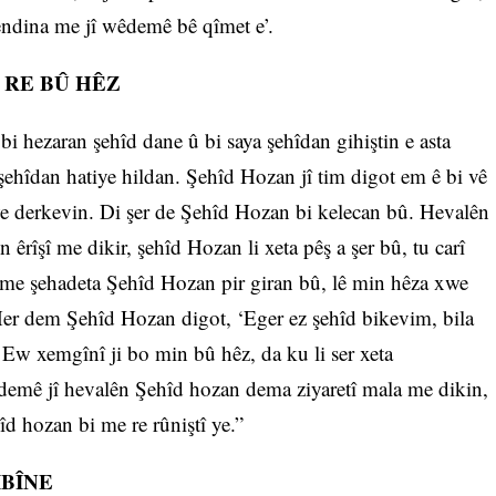
endina me jî wêdemê bê qîmet e’.
 RE BÛ HÊZ
bi hezaran şehîd dane û bi saya şehîdan gihiştin e asta
 şehîdan hatiye hildan. Şehîd Hozan jî tim digot em ê bi vê
 derkevin. Di şer de Şehîd Hozan bi kelecan bû. Hevalên
êrîşî me dikir, şehîd Hozan li xeta pêş a şer bû, tu carî
 me şehadeta Şehîd Hozan pir giran bû, lê min hêza xwe
Her dem Şehîd Hozan digot, ‘Eger ez şehîd bikevim, bila
. Ew xemgînî ji bo min bû hêz, da ku li ser xeta
emê jî hevalên Şehîd hozan dema ziyaretî mala me dikin,
d hozan bi me re rûniştî ye.”
IBÎNE