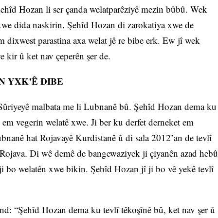
 Şehîd Hozan li ser çanda welatparêziyê mezin bûbû. Wek
xwe dida naskirin. Şehîd Hozan di zarokatiya xwe de
 dixwest parastina axa welat jê re bibe erk. Ew jî wek
 kir û ket nav çeperên şer de.
ÊN YXK’Ê DIBE
i Sûriyeyê malbata me li Lubnanê bû. Şehîd Hozan dema ku
 em vegerin welatê xwe. Ji ber ku derfet derneket em
bnanê hat Rojavayê Kurdistanê û di sala 2012’an de tevlî
 Rojava. Di wê demê de bangewaziyek ji çiyanên azad hebû
i bo welatên xwe bikin. Şehîd Hozan jî ji bo vê yekê tevlî
: “Şehîd Hozan dema ku tevlî têkoşînê bû, ket nav şer û