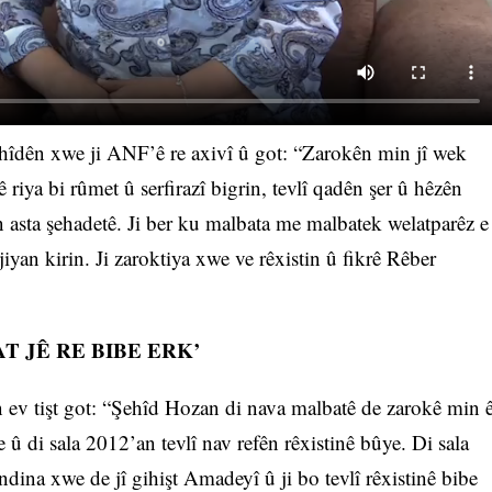
îdên xwe ji ANF’ê re axivî û got: “Zarokên min jî wek
iya bi rûmet û serfirazî bigrin, tevlî qadên şer û hêzên
in asta şehadetê. Ji ber ku malbata me malbatek welatparêz e
jiyan kirin. Ji zaroktiya xwe ve rêxistin û fikrê Rêber
T JÊ RE BIBE ERK’
 ev tişt got: “Şehîd Hozan di nava malbatê de zarokê min 
 û di sala 2012’an tevlî nav refên rêxistinê bûye. Di sala
ina xwe de jî gihişt Amadeyî û ji bo tevlî rêxistinê bibe