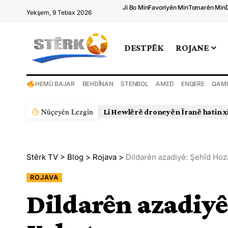
Ji Bo Min
Favoriyên Min
Tomarên Min
Yekşem, 9 Tebax 2026
DESTPÊK
ROJANE
HEMÛ BAJAR
BEHDÎNAN
STENBOL
AMED
ENQERE
QAMI
Nûçeyên Lezgîn
Stêrk TV
>
Blog
>
Rojava
>
Dildarên azadiyê: Şehîd Hoz
ROJAVA
Dildarên azadiyê