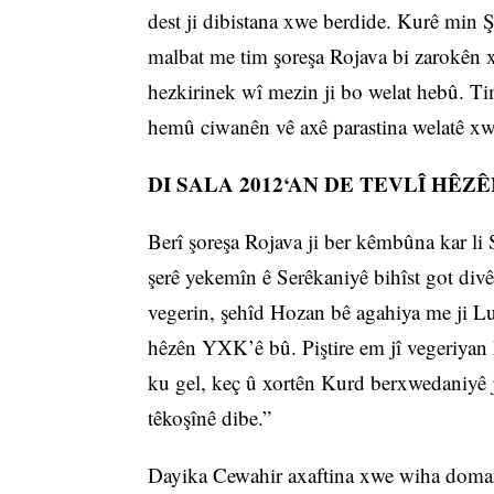
dest ji dibistana xwe berdide. Kurê min
malbat me tim şoreşa Rojava bi zarokên 
hezkirinek wî mezin ji bo welat hebû. Tim
hemû ciwanên vê axê parastina welatê xwe
DI SALA 2012‘AN DE TEVLÎ HÊZ
Berî şoreşa Rojava ji ber kêmbûna kar l
şerê yekemîn ê Serêkaniyê bihîst got divê
vegerin, şehîd Hozan bê agahiya me ji Lu
hêzên YXK’ê bû. Piştire em jî vegeriyan
ku gel, keç û xortên Kurd berxwedaniyê j
têkoşînê dibe.”
Dayika Cewahir axaftina xwe wiha domand