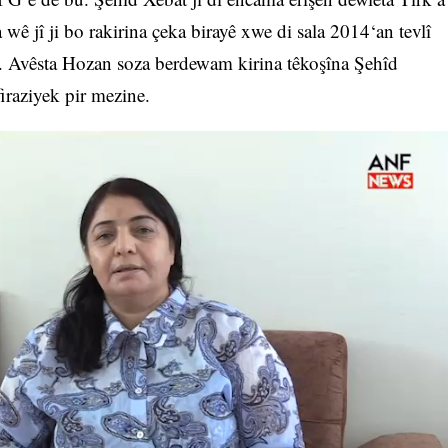
wê jî ji bo rakirina çeka birayê xwe di sala 2014‘an tevlî
e. Avêsta Hozan soza berdewam kirina têkoşîna Şehîd
iraziyek pir mezine.