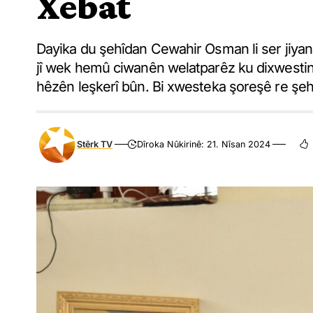
Xebat
Dayika du şehîdan Cewahir Osman li ser jiyan
jî wek hemû ciwanên welatparêz ku dixwestin l
hêzên leşkerî bûn. Bi xwesteka şoreşê re şeh
Stêrk TV
Dîroka Nûkirinê: 21. Nîsan 2024