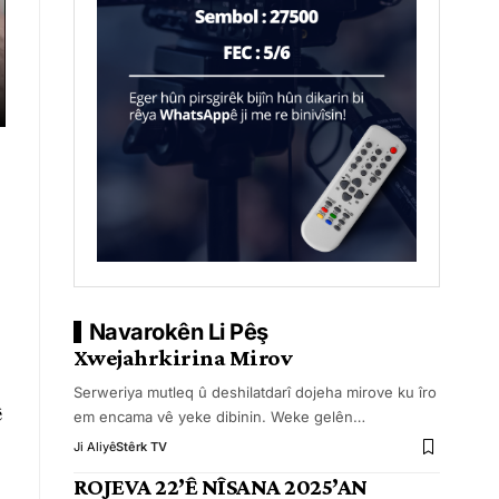
Navarokên Li Pêş
Xwejahrkirina Mirov
Serweriya mutleq û deshilatdarî dojeha mirove ku îro
ê
em encama vê yeke dibinin. Weke gelên
…
Ji Aliyê
Stêrk TV
ROJEVA 22’Ê NÎSANA 2025’AN