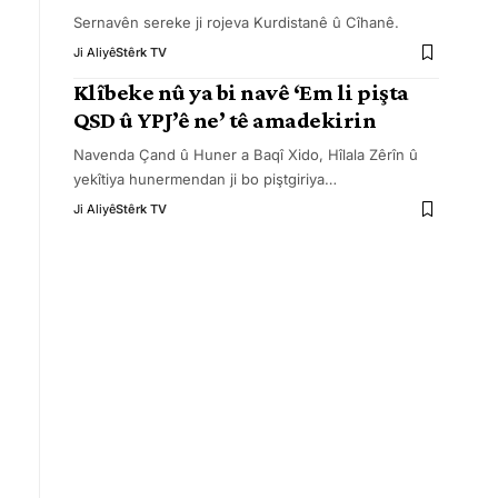
Sernavên sereke ji rojeva Kurdistanê û Cîhanê.
Ji Aliyê
Stêrk TV
Klîbeke nû ya bi navê ‘Em li pişta
QSD û YPJ’ê ne’ tê amadekirin
Navenda Çand û Huner a Baqî Xido, Hîlala Zêrîn û
yekîtiya hunermendan ji bo piştgiriya
…
Ji Aliyê
Stêrk TV