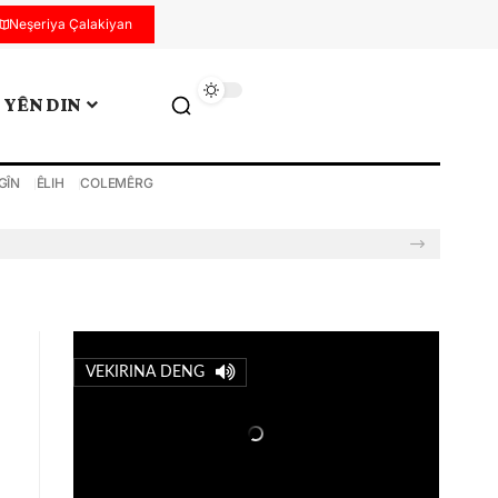
Neşeriya Çalakiyan
YÊN DIN
GÎN
ÊLIH
COLEMÊRG
VEKIRINA DENG