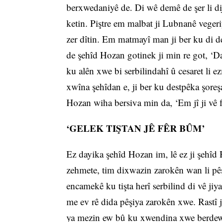
berxwedaniyê de. Di wê demê de şer li di
ketin. Piştre em malbat ji Lubnanê veger
zer dîtin. Em matmayî man ji ber ku di d
de şehîd Hozan gotinek ji min re got, ‘D
ku alên xwe bi serbilindahî û cesaret li e
xwîna şehîdan e, ji ber ku destpêka şoreş
Hozan wiha bersiva min da, ‘Em jî ji vê 
‘GELEK TIŞTAN JÊ FÊR BÛM’
Ez dayika şehîd Hozan im, lê ez ji şehîd 
zehmete, tim dixwazin zarokên wan li pê
encamekê ku tişta herî serbilind di vê j
me ev rê dida pêşiya zarokên xwe. Rastî 
ya mezin ew bû ku xwendina xwe berdewam