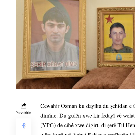
Cewahir Osman ku dayika du şehîdan e û
Parvekirin
dimîne. Du gulên xwe kir fedayî vê wela
(YPG) de cihê xwe digirt. di şerê Til Hem
wiha kurê wê Xebat jî di nav gerîlayên H