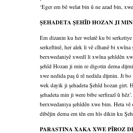
‘Eger em bê welat bin û ne azad bin, xw
ŞEHADETA ŞEHÎD HOZAN JI MIN
Em dizanin ku her welatê ku bi serketiye 
serkeftinê, her alek li vê cîhanê bi xwîna
berxwedaniyê xwedî li xwîna şehîdên xwe
şehîd Hozan ji min re digotin dema dijmin 
xwe nedida paş û rê nedida dijmin. Ji bo
wek dayik ji şehadeta Şehîd hozan girt. 
şehadeta min ji were bibe serfirazî û hêz’
berxwedaniya şehîdên xwe bim. Heta vê d
dibêjin dema em tên em hîs dikin ku Şehî
PARASTINA XAKA XWE PÎROZ D