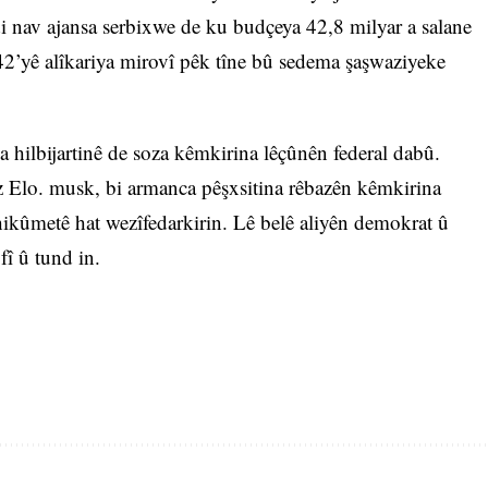
di nav ajansa serbixwe de ku budçeya 42,8 milyar a salane
%42’yê alîkariya mirovî pêk tîne bû sedema şaşwaziyeke
hilbijartinê de soza kêmkirina lêçûnên federal dabû.
Elo. musk, bi armanca pêşxsitina rêbazên kêmkirina
hikûmetê hat wezîfedarkirin. Lê belê aliyên demokrat û
fî û tund in.