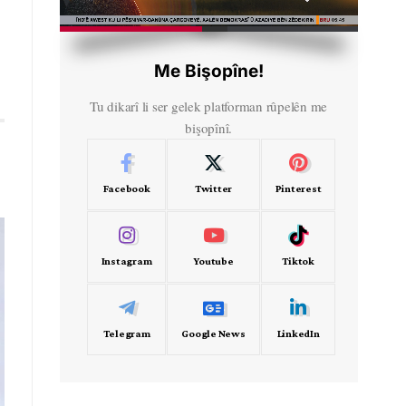
HD
00:37
Me Bişopîne!
Tu dikarî li ser gelek platforman rûpelên me
bişopînî.
Facebook
Twitter
Pinterest
Instagram
Youtube
Tiktok
Telegram
Google News
LinkedIn