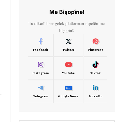
Me Bişopîne!
Tu dikarî li ser gelek platforman rûpelên me
bişopînî.
Facebook
Twitter
Pinterest
Instagram
Youtube
Tiktok
Telegram
Google News
LinkedIn
- Frekans -