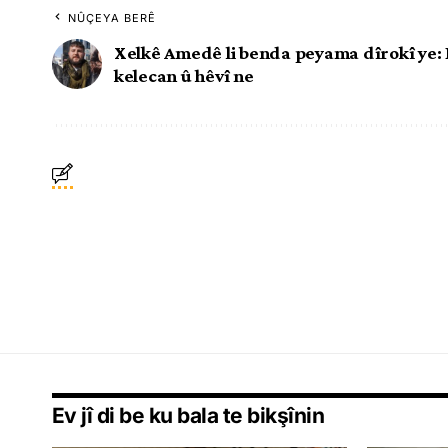
NÛÇEYA BERÊ
Xelkê Amedê li benda peyama dîrokî ye: 
kelecan û hêvî ne
Ev jî di be ku bala te bikşînin