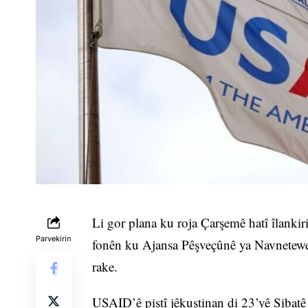
Li gor plana ku roja Çarşemê hatî îlank
Parvekirin
fonên ku Ajansa Pêşveçûnê ya Navnetewey
rake.
USAID’ê piştî jêkuştinan di 23’yê Sibat