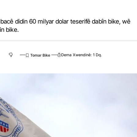
bacê didin 60 milyar dolar teserifê dabîn bike, wê
n bike.
Dema Xwendinê: 1 Dq.