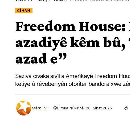
CÎHAN
Freedom House: L
azadiyê kêm bû, 
azad e”
Saziya civaka sivîl a Amerîkayê Freedom House 
ketiye û rêveberiyên otorîter bandora xwe zêd
Stêrk TV
Dîroka Nûkirinê: 26. Sibat 2025