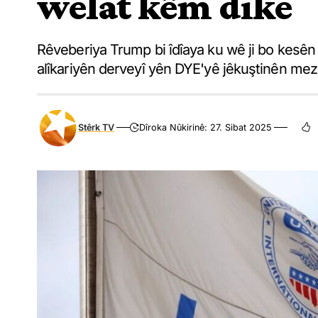
welat kêm dike
Rêveberiya Trump bi îdîaya ku wê ji bo kesên 
alîkariyên derveyî yên DYE'yê jêkuştinên mezi
Stêrk TV
Dîroka Nûkirinê: 27. Sibat 2025