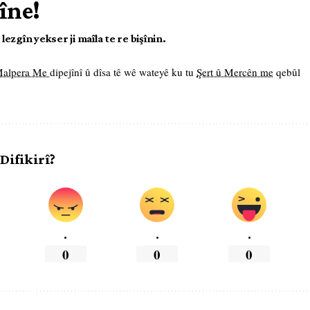
îne!
ezgîn yekser ji maîla te re bişînin.
 Malpera Me
dipejînî û dîsa tê wê wateyê ku tu
Şert û Mercên me
qebûl
 Difikirî?
.
.
.
0
0
0