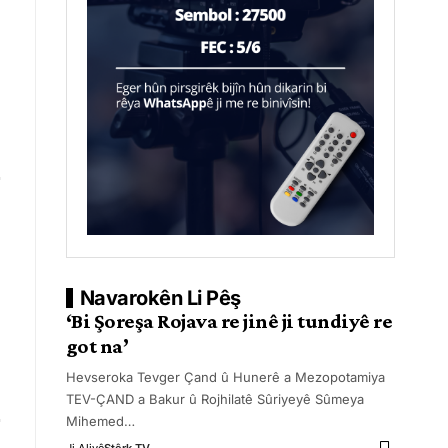
Navarokên Li Pêş
‘Bi Şoreşa Rojava re jinê ji tundiyê re
got na’
Hevseroka Tevger Çand û Hunerê a Mezopotamiya
TEV-ÇAND a Bakur û Rojhilatê Sûriyeyê Sûmeya
Mihemed
…