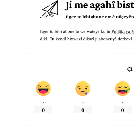
Ji me agahî bist
Eger tu bibî abone em ê nûçeyên l
Eger tu bibî abone te we wateyê ku tu
Polîtikaya
dikî. Tu kendî bixwazî dikarî ji abonetiyê derkevî
Çi
.
.
.
0
0
0