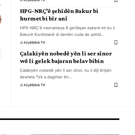
Ji Aliyê
Stêrk TV
HPG-NRÇ’ê şehîdên Bakur bi
hurmet bi bîr anî
HPG-NRÇ'ê nasnameya 8 gerîlayan eşkere kir ku li
Bakurê Kurdistanê di demên cuda de şehîd
…
Ji Aliyê
Stêrk TV
Çalakiyên nobedê yên li ser sînor
wê li gelek bajaran belav bibin
Çalakiyên nobedê yên li ser sînor, ku li dijî êrîşên
dewleta Tirk a dagirker ên
…
Ji Aliyê
Stêrk TV