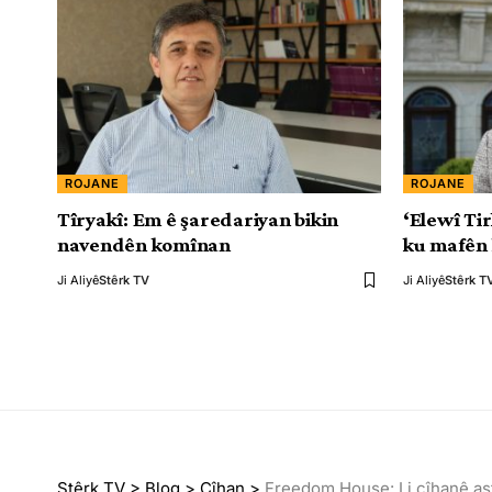
ROJANE
ROJANE
Tîryakî: Em ê şaredariyan bikin
‘Elewî Ti
navendên komînan
ku mafên 
Ji Aliyê
Stêrk TV
Ji Aliyê
Stêrk T
Stêrk TV
>
Blog
>
Cîhan
>
Freedom House: Li cîhanê ast