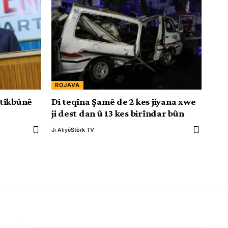
ROJAVA
atîkbûnê
Di teqîna Şamê de 2 kes jiyana xwe
ji dest dan û 13 kes birîndar bûn
Ji Aliyê
Stêrk TV