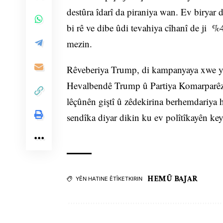
destûra îdarî da piraniya wan. Ev biryar 
bi rê ve dibe ûdi tevahiya cîhanî de ji 
mezin.
Rêveberiya Trump, di kampanyaya xwe ya 
Hevalbendê Trump û Partiya Komarparêz 
lêçûnên giştî û zêdekirina berhemdariya 
sendîka diyar dikin ku ev polîtîkayên key
HEMÛ BAJAR
YÊN HATINE ÊTÎKETKIRIN