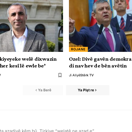
ROJANE
rkiyeyeke welê dixwazin
Ozel: Divê gavên demokr
her kesî lê ewle be’
di nav hev de bên avêtin
V
Ji Aliyê
Stêrk TV
Ya Berê
Ya Pişt re
a azadiyê kêm bû, Tirkiye “welatê ne azad e”