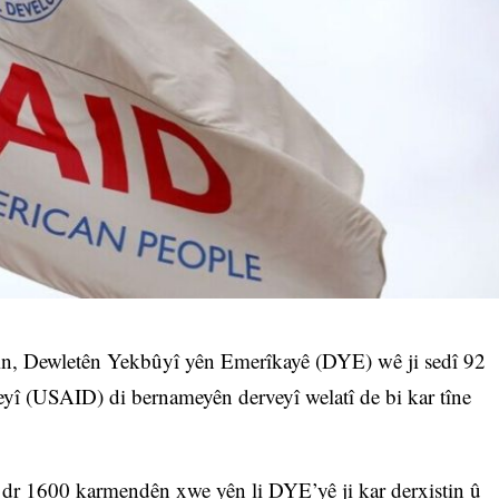
irin, Dewletên Yekbûyî yên Emerîkayê (DYE) wê ji sedî 92
î (USAID) di bernameyên derveyî welatî de bi kar tîne
ê dr 1600 karmendên xwe yên li DYE’yê ji kar derxistin û