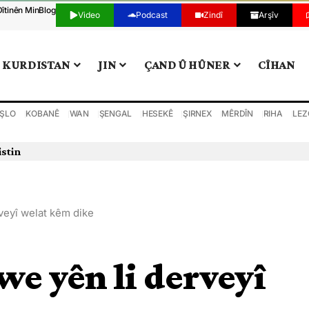
Dîtinên Min
Blog
Video
Podcast
Zindî
Arşîv
KURDISTAN
JIN
ÇAND Û HÛNER
CÎHAN
ŞLO
KOBANÊ
WAN
ŞENGAL
HESEKÊ
ŞIRNEX
MÊRDÎN
RIHA
LEZ
istin
rveyî welat kêm dike
we yên li derveyî