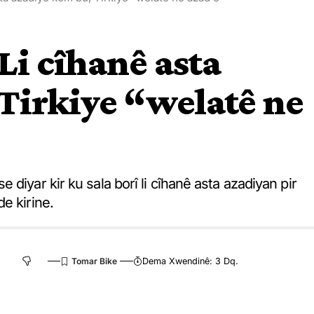
i cîhanê asta
Tirkiye “welatê ne
diyar kir ku sala borî li cîhanê asta azadiyan pir
e kirine.
Dema Xwendinê: 3 Dq.