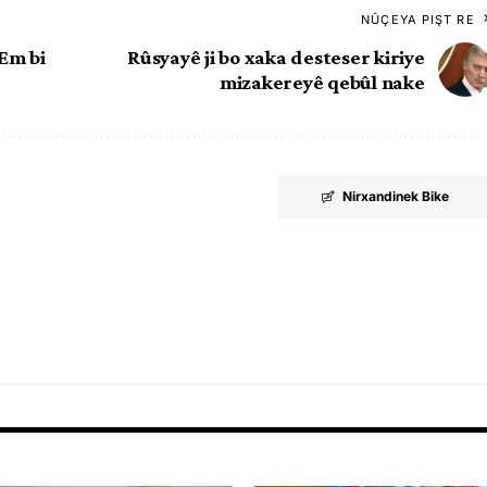
NÛÇEYA PIŞT RE
Em bi
Rûsyayê ji bo xaka desteser kiriye
mizakereyê qebûl nake
Nirxandinek Bike