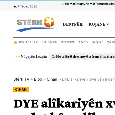
Ji Bo Min
Favoriyên Min
Tomarên Min
În, 7 Tebax 2026
DESTPÊK
ROJANE
HEMÛ BAJAR
BEHDÎNAN
STENBOL
AMED
ENQERE
QAMI
Nûçeyên Lezgîn
Li Hewlêrê droneyên Îranê hatin x
Stêrk TV
>
Blog
>
Cîhan
>
DYE alîkariyên xwe yên li de
CÎHAN
DYE alîkariyên x