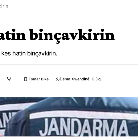
irin
atin binçavkirin
kes hatin binçavkirin.
Dema Xwendinê: 0 Dq.