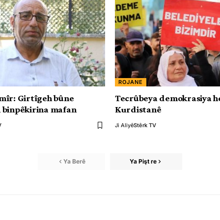
ROJANE
îr: Girtîgeh bûne
Tecrûbeya demokrasiya he
 binpêkirina mafan
Kurdistanê
V
Ji Aliyê
Stêrk TV
Ya Berê
Ya Pişt re