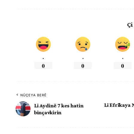
Çi
.
.
.
0
0
0
NÛÇEYA BERÊ
Li Efrîkaya 
Li Aydinê 7 kes hatin
binçavkirin