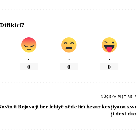
 Difikirî?
.
.
.
0
0
0
NÛÇEYA PIŞT RE
Navîn û Rojava ji ber lehiyê zêdetirî hezar kes jiyana xw
ji dest da