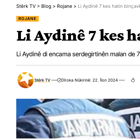
Stêrk TV
>
Blog
>
Rojane
>
Li Aydinê 7 kes hatin binçavk
ROJANE
Li Aydinê 7 kes h
Li Aydinê di encama serdegirtinên malan de 7 
Stêrk TV
Dîroka Nûkirinê: 22. Îlon 2024