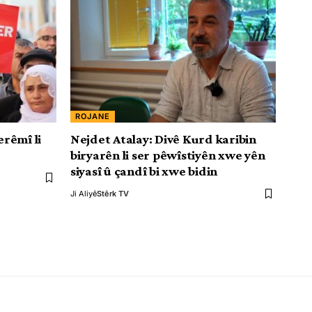
ROJANE
rêmî li
Nejdet Atalay: Divê Kurd karibin
biryarên li ser pêwîstiyên xwe yên
siyasî û çandî bi xwe bidin
Ji Aliyê
Stêrk TV