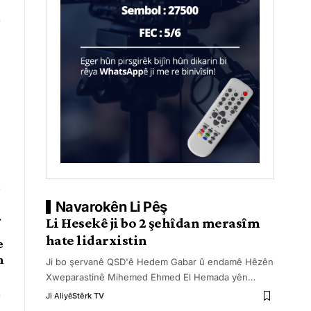
Navarokên Li Pêş
Li Hesekê ji bo 2 şehîdan merasîm
hate lidarxistin
e
n
Ji bo şervanê QSD'ê Hedem Gabar û endamê Hêzên
Xweparastinê Mihemed Ehmed El Hemada yên
…
Ji Aliyê
Stêrk TV