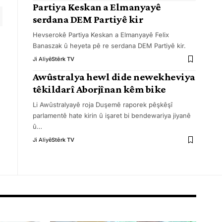
Partiya Keskan a Elmanyayê
serdana DEM Partiyê kir
Hevserokê Partiya Keskan a Elmanyayê Felix
Banaszak û heyeta pê re serdana DEM Partiyê kir.
Ji Aliyê
Stêrk TV
Awûstralya hewl dide newekheviya
têkildarî Aborjînan kêm bike
Li Awûstralyayê roja Duşemê raporek pêşkêşî
parlamentê hate kirin û işaret bi bendewariya jiyanê
û
…
Ji Aliyê
Stêrk TV