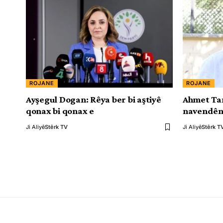
ROJANE
ROJANE
Ayşegul Dogan: Rêya ber bi aştiyê
Ahmet Tam
qonax bi qonax e
navendên
Ji Aliyê
Stêrk TV
Ji Aliyê
Stêrk T