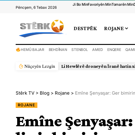
Ji Bo Min
Favoriyên Min
Tomarên Min
Pêncşem, 6 Tebax 2026
DESTPÊK
ROJANE
HEMÛ BAJAR
BEHDÎNAN
STENBOL
AMED
ENQERE
QAMI
Nûçeyên Lezgîn
Li Hewlêrê droneyên Îranê hatin x
Stêrk TV
>
Blog
>
Rojane
>
Emîne Şenyaşar: Ger bimirim j
ROJANE
Emîne Şenyaşar: 