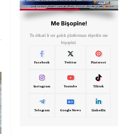
HD
00:50
Me Bişopîne!
Tu dikarî li ser gelek platforman rûpelên me
bişopînî.
Facebook
Twitter
Pinterest
Instagram
Youtube
Tiktok
Telegram
Google News
LinkedIn