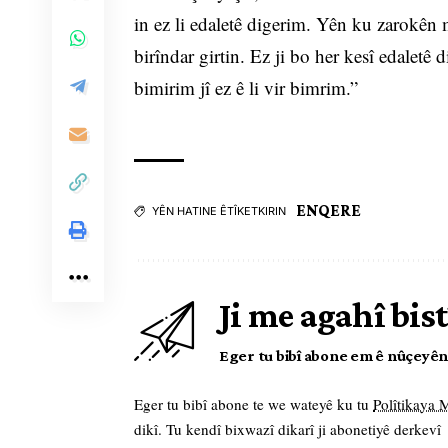
in ez li edaletê digerim. Yên ku zarokên m
birîndar girtin. Ez ji bo her kesî edaletê
bimirim jî ez ê li vir bimrim.”
ENQERE
YÊN HATINE ÊTÎKETKIRIN
Ji me agahî bist
Eger tu bibî abone em ê nûçeyên l
Eger tu bibî abone te we wateyê ku tu
Polîtikaya
dikî. Tu kendî bixwazî dikarî ji abonetiyê derkevî