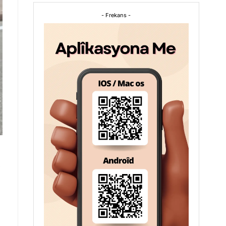
- Frekans -
u