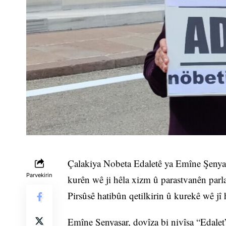
Çalakiya Nobeta Edaletê ya Emîne Şenyaş
Parvekirin
kurên wê ji hêla xizm û parastvanên parl
Pirsûsê hatibûn qetilkirin û kurekê wê jî
Emîne Şenyaşar, dovîza bi nivîsa “Edalet”