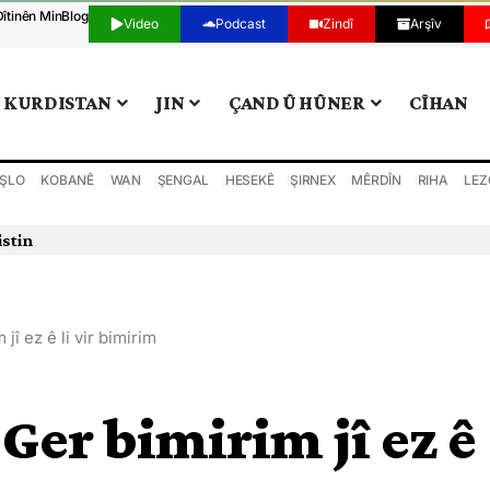
Dîtinên Min
Blog
Video
Podcast
Zindî
Arşîv
KURDISTAN
JIN
ÇAND Û HÛNER
CÎHAN
ŞLO
KOBANÊ
WAN
ŞENGAL
HESEKÊ
ŞIRNEX
MÊRDÎN
RIHA
LEZ
istin
î ez ê li vir bimirim
Ger bimirim jî ez ê