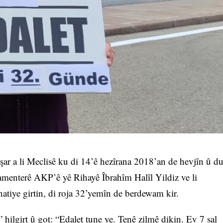
ar a li Meclisê ku di 14’ê hezîrana 2018’an de hevjîn û d
amenterê AKP’ê yê Rihayê Îbrahîm Halîl Yildiz ve li
 hatiye girtin, di roja 32’yemîn de berdewam kir.
 hilgirt û got: “Edalet tune ye. Tenê zilmê dikin. Ev 7 sal