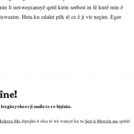
in li nexweşxaneyê qetil kirin serbest in lê kurê min ê
 dixwazim. Heta ku edalet pêk tê ez ê ji vir neçim. Eger
îne!
ezgîn yekser ji maîla te re bişînin.
 Malpera Me
dipejînî û dîsa tê wê wateyê ku tu
Şert û Mercên me
qebûl