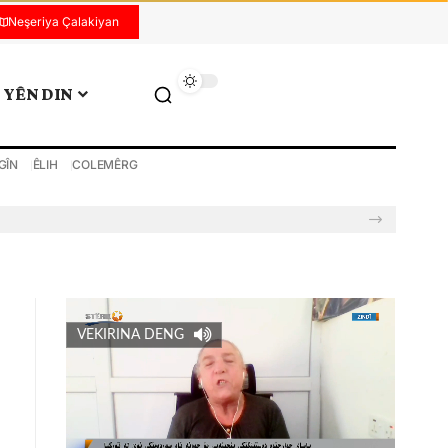
Neşeriya Çalakiyan
YÊN DIN
GÎN
ÊLIH
COLEMÊRG
VEKIRINA DENG