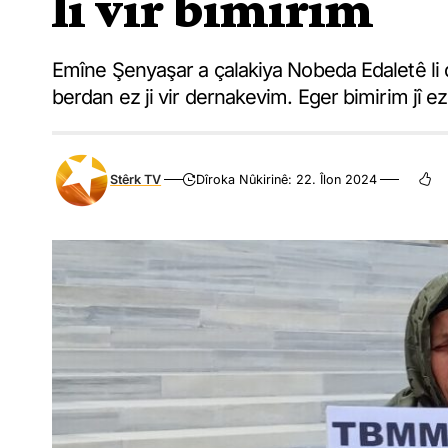
li vir bimirim
Emîne Şenyaşar a çalakiya Nobeda Edaletê li d
berdan ez ji vir dernakevim. Eger bimirim jî ez ê
Stêrk TV
Dîroka Nûkirinê: 22. Îlon 2024