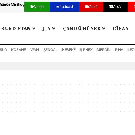
Dîtinên Min
Blog
Video
Podcast
Zindî
Arşîv
KURDISTAN
JIN
ÇAND Û HÛNER
CÎHAN
ŞLO
KOBANÊ
WAN
ŞENGAL
HESEKÊ
ŞIRNEX
MÊRDÎN
RIHA
LEZ