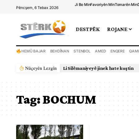
Ji Bo Min
Favoriyên Min
Tomarên Min
Pêncşem, 6 Tebax 2026
DESTPÊK
ROJANE
HEMÛ BAJAR
BEHDÎNAN
STENBOL
AMED
ENQERE
QAMI
Nûçeyên Lezgîn
Li Silêmaniyeyê jinek hate kuştin
Tag:
BOCHUM