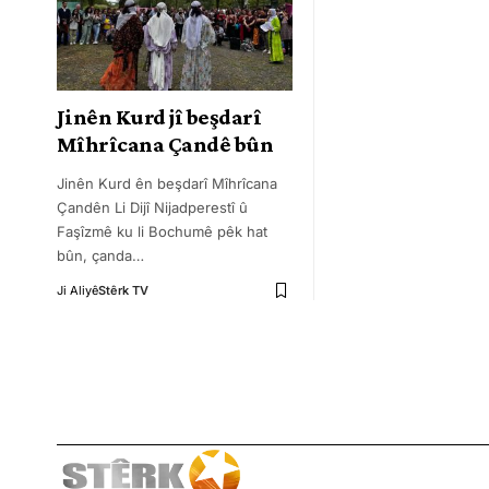
Jinên Kurd jî beşdarî
Mîhrîcana Çandê bûn
Jinên Kurd ên beşdarî Mîhrîcana
Çandên Li Dijî Nijadperestî û
Faşîzmê ku li Bochumê pêk hat
bûn, çanda
…
Ji Aliyê
Stêrk TV