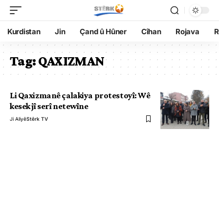
Kurdistan
Jin
Çand û Hûner
Cîhan
Rojava
R
Tag:
QAXIZMAN
Li Qaxizmanê çalakiya protestoyî: Wê
kesek jî serî netewîne
Ji Aliyê
Stêrk TV