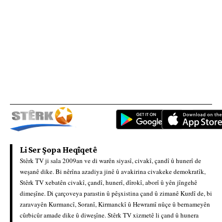
Li Ser Şopa Heqîqetê
Stêrk TV ji sala 2009an ve di warên siyasî, civakî, çandî û hunerî de
weşanê dike. Bi nêrîna azadiya jinê û avakirina civakeke demokratîk,
Stêrk TV xebatên civakî, çandî, hunerî, dîrokî, aborî û yên jîngehê
dimeşîne. Di çarçoveya parastin û pêşxistina çand û zimanê Kurdî de, bi
zaravayên Kurmancî, Soranî, Kirmanckî û Hewramî nûçe û bernameyên
cûrbicûr amade dike û diweşîne. Stêrk TV xizmetê li çand û hunera