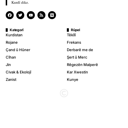
Kurdî dike.
Kategorî
Rûpel
Kurdistan
Têkîlî
Rojane
Frekans
Çand û Hûner
Derbarê me de
Cîhan
Şert û Merc
Jin
Rêgezên Malperê
Civak & Ekolojî
Kar Xwestin
Zanist
Kunye
© Stêrk TV. Hemû mafê wê parastîne