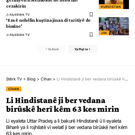
cezakirin
KURDISTAN
Ji Aliyê
Stêrk TV
‘Em ê nehêlin kuştina jinan di taritiyê de
bimîne’
JIN
Ji Aliyê
Stêrk TV
Ya Berê
Ya Pişt re
Stêrk TV
>
Blog
>
Cîhan
>
Li Hindistanê ji ber vedana birûskê herî kêm 63 kes mirin
CÎHAN
Li Hindistanê ji ber vedana
birûskê herî kêm 63 kes mirin
Li eyaleta Uttar Pradeş a li bakurê Hindistanê û li eyaleta
Biharê ya li rojhilatê vî welatî ji ber vedana birûskê herî kêm
63 kes mirin.