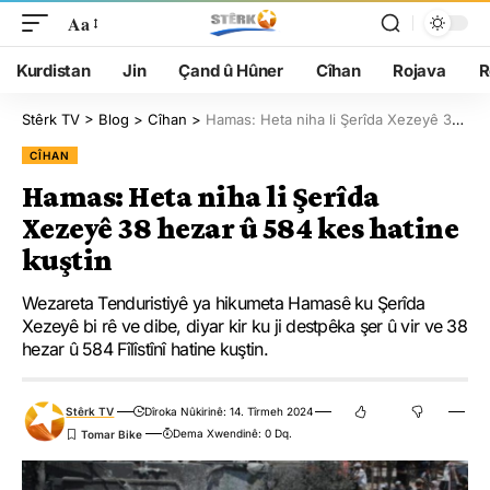
Aa
Kurdistan
Jin
Çand û Hûner
Cîhan
Rojava
R
Stêrk TV
>
Blog
>
Cîhan
>
Hamas: Heta niha li Şerîda Xezeyê 38 hezar û 584 kes hatine kuştin
CÎHAN
Hamas: Heta niha li Şerîda
Xezeyê 38 hezar û 584 kes hatine
kuştin
Wezareta Tenduristiyê ya hikumeta Hamasê ku Şerîda
Xezeyê bi rê ve dibe, diyar kir ku ji destpêka şer û vir ve 38
hezar û 584 Fîlîstînî hatine kuştin.
Stêrk TV
Dîroka Nûkirinê: 14. Tîrmeh 2024
Dema Xwendinê: 0 Dq.