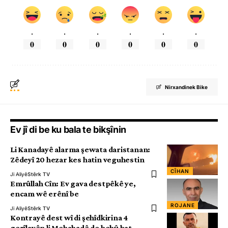
.
.
.
.
.
.
0
0
0
0
0
0
Nirxandinek Bike
Ev jî di be ku bala te bikşînin
Li Kanadayê alarma şewata daristanan:
Zêdeyî 20 hezar kes hatin veguhestin
CÎHAN
Ji Aliyê
Stêrk TV
Emrûllah Cîn: Ev gava destpêkê ye,
encam wê erênî be
ROJANE
Ji Aliyê
Stêrk TV
Kontrayê dest wî di şehîdkirina 4
gerîlayên li Mehabadê de hebû hat