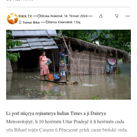
Stêrk TV
Dîroka Nûkirinê: 14. Tîrmeh 2024
Dema Xwendinê: 1 Dq.
Li gorî nûçeya rojnameya Indian Times a ji Daireya
Meteorolojiyê, li 10 herêmên Uttar Pradeşê û li herêmên cuda
yên Biharê rojên Çarşem û Pêncşemê gelek caran birûskê veda.