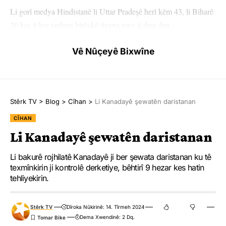
Li gorî medya Hindistanê li Uttar Pradeşê herî kêm 43, li Biharê
20 kes ji ber vedana birûskê jiyana xwe ji dest dan.
Nava hefteyê rojên Çarşem û Pêncşemê li Uttar Pradeşê ji ber
Vê Nûçeyê Bixwîne
barana zêde herî kêm 22 kes miribûn.
Stêrk TV
>
Blog
>
Cîhan
>
Li Kanadayê şewatên daristanan
CÎHAN
HEMÛ BAJAR
YÊN HATINE ÊTÎKETKIRIN
Li Kanadayê şewatên daristanan
Li bakurê rojhilatê Kanadayê ji ber şewata daristanan ku tê
Ji me agahî bistîne!
texmînkirin ji kontrolê derketiye, bêhtirî 9 hezar kes hatin
tehliyekirin.
Eger tu bibî abone em ê nûçeyên lezgîn yekser ji maîla
te re bişînin.
Stêrk TV
Dîroka Nûkirinê: 14. Tîrmeh 2024
Eger tu bibî abone te we wateyê ku tu
Polîtikaya Malpera Me
dipejînî û
Dema Xwendinê: 2 Dq.
dîsa tê wê wateyê ku tu
Şert û Mercên me
qebûl dikî. Tu kendî bixwazî