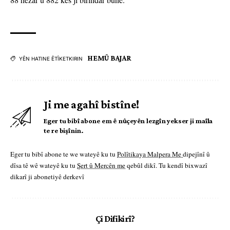
HEMÛ BAJAR
YÊN HATINE ÊTÎKETKIRIN
Ji me agahî bistîne!
Eger tu bibî abone em ê nûçeyên lezgîn yekser ji maîla
te re bişînin.
Eger tu bibî abone te we wateyê ku tu
Polîtikaya Malpera Me
dipejînî û
dîsa tê wê wateyê ku tu
Şert û Mercên me
qebûl dikî. Tu kendî bixwazî
dikarî ji abonetiyê derkevî
Çi Difikirî?