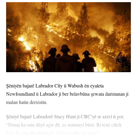
dikarî ji abonetiyê derkevî
Çi Difikirî?
.
.
.
.
.
.
0
0
0
0
0
0
Şêniyên bajarê Labrador Cîty û Wabush ên eyaleta
Nirxandinek Bike
Newfoundland û Labrador ji ber belavbûna şewata daristanan ji
malan hatin derxistin.
Şêniyê bajarê Labradorê Stacy Hunt ji CBC’yê re axivî û got,
“Dema ku min dûyê agir dît, ez matmayî bûm. Bi tenê cihek
heye ku em dikarin biçin. Zêde tercîha me nîne.”