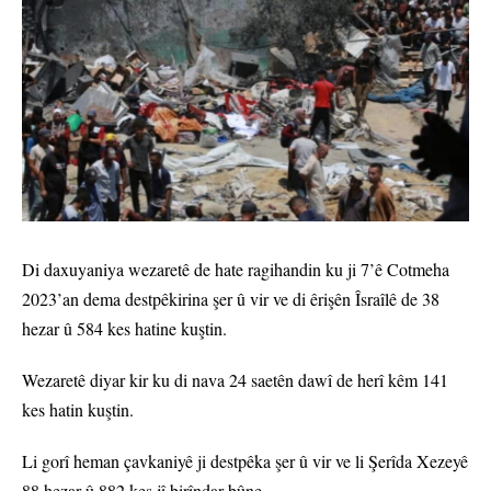
Di daxuyaniya wezaretê de hate ragihandin ku ji 7’ê Cotmeha
2023’an dema destpêkirina şer û vir ve di êrişên Îsraîlê de 38
hezar û 584 kes hatine kuştin.
Wezaretê diyar kir ku di nava 24 saetên dawî de herî kêm 141
kes hatin kuştin.
Li gorî heman çavkaniyê ji destpêka şer û vir ve li Şerîda Xezeyê
88 hezar û 882 kes jî birîndar bûne.