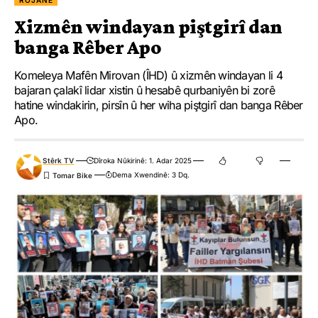
ROJANE
Xizmên windayan piştgirî dan
banga Rêber Apo
Komeleya Mafên Mirovan (ÎHD) û xizmên windayan li 4
bajaran çalakî lidar xistin û hesabê qurbaniyên bi zorê
hatine windakirin, pirsîn û her wiha piştgirî dan banga Rêber
Apo.
Stêrk TV
Dîroka Nûkirinê: 1. Adar 2025
Dema Xwendinê: 3 Dq.