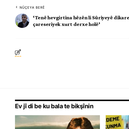
NÛÇEYA BERÊ
‘Tenê hevgirtina hêzên li Sûriyeyê dikar
çareseriyek xurt derxe holê’
Ev jî di be ku bala te bikşînin