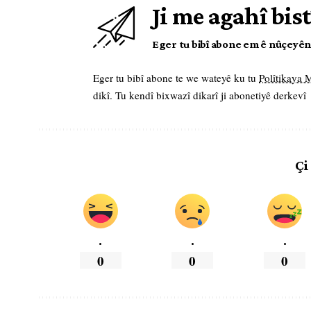
Ji me agahî bist
Eger tu bibî abone em ê nûçeyên l
Eger tu bibî abone te we wateyê ku tu
Polîtikaya
dikî. Tu kendî bixwazî dikarî ji abonetiyê derkevî
Çi
.
.
.
0
0
0