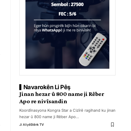
Navarokên Li Pêş
Jinan hezar û 800 name ji Rêber
Apo re nivîsandin
Koordînasyona Kongra Star a Cizîrê ragihand ku jinan
hezar û 800 name ji Rêber Apo
…
Ji Aliyê
Stêrk TV