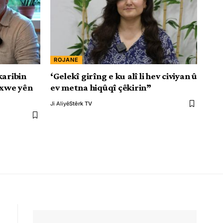
ROJANE
karibin
‘Gelekî girîng e ku alî li hev civiyan û
 xwe yên
ev metna hiqûqî çêkirin”
Ji Aliyê
Stêrk TV