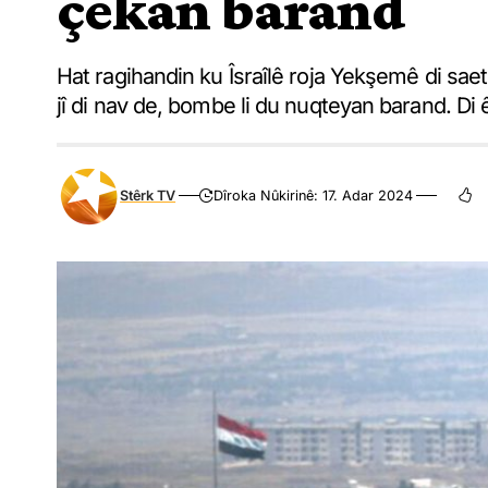
çekan barand
Hat ragihandin ku Îsraîlê roja Yekşemê di sa
jî di nav de, bombe li du nuqteyan barand. Di 
Stêrk TV
Dîroka Nûkirinê: 17. Adar 2024