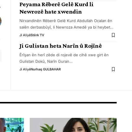
Peyama Rêberê Gelê Kurd li
Newrozê hate xwendin
Nirxandinên Rêberê Gelê Kurd Abdullah Ocalan ên
salên derbasbûyî, li Newroza Amedê ya bi heybet
…
Ji Aliyê
Stêrk TV
Ji Gulistan heta Narîn û Rojînê
Êrîşan ên herî zêde di rojevê de cihê xwe girt ên
Gulistan Dokû, Narîn Guran
…
Ji Aliyê
Nurhaq GULBAHAR