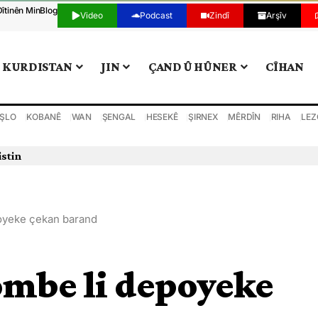
Dîtinên Min
Blog
Video
Podcast
Zindî
Arşîv
KURDISTAN
JIN
ÇAND Û HÛNER
CÎHAN
ŞLO
KOBANÊ
WAN
ŞENGAL
HESEKÊ
ŞIRNEX
MÊRDÎN
RIHA
LEZ
istin
poyeke çekan barand
bombe li depoyeke