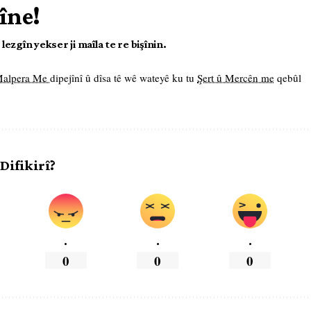
îne!
ezgîn yekser ji maîla te re bişînin.
 Malpera Me
dipejînî û dîsa tê wê wateyê ku tu
Şert û Mercên me
qebûl
 Difikirî?
.
.
.
0
0
0