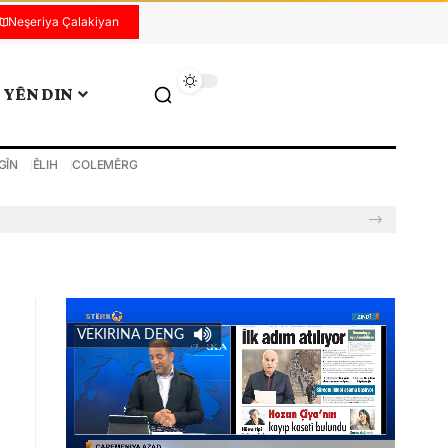
Neşeriya Çalakiyan
YÊN DIN
GÎN
ÊLIH
COLEMÊRG
VEKIRINA DENG