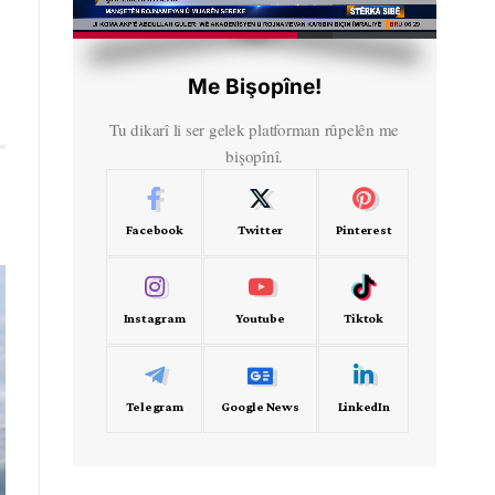
HD
00:50
Me Bişopîne!
Tu dikarî li ser gelek platforman rûpelên me
bişopînî.
Facebook
Twitter
Pinterest
Instagram
Youtube
Tiktok
Telegram
Google News
LinkedIn