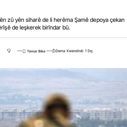
etên zû yên siharê de li herêma Şamê depoya çekan
êrîşê de leşkerek birîndar bû.
Dema Xwendinê: 1 Dq.