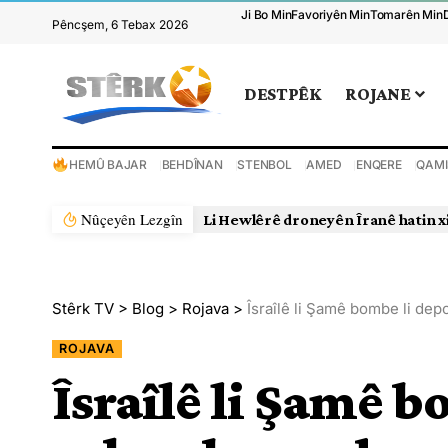
Ji Bo Min
Favoriyên Min
Tomarên Min
Pêncşem, 6 Tebax 2026
DESTPÊK
ROJANE
HEMÛ BAJAR
BEHDÎNAN
STENBOL
AMED
ENQERE
QAMI
Nûçeyên Lezgîn
Li Hewlêrê droneyên Îranê hatin x
Stêrk TV
>
Blog
>
Rojava
>
Îsraîlê li Şamê bombe li de
ROJAVA
Îsraîlê li Şamê 