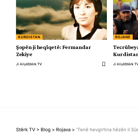
KURDISTAN
ROJANE
Şopên ji heqîqetê: Fermandar
Tecrûbeya
Zekiye
Kurdista
Ji Aliyê
Stêrk TV
Ji Aliyê
Stêrk T
Stêrk TV
>
Blog
>
Rojava
>
‘Tenê hevgirtina hêzên li Sû