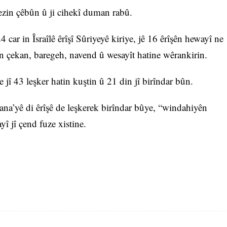
zin çêbûn û ji cihekî duman rabû.
car in Îsraîlê êrîşî Sûriyeyê kiriye, jê 16 êrîşên hewayî ne
n çekan, baregeh, navend û wesayît hatine wêrankirin.
jî 43 leşker hatin kuştin û 21 din jî birîndar bûn.
ana’yê di êrîşê de leşkerek birîndar bûye, “windahiyên
î jî çend fuze xistine.