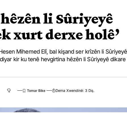
 hêzên li Sûriyeyê
ek xurt derxe holê’
en Mihemed Elî, bal kişand ser krîzên li Sûriyey
iyar kir ku tenê hevgirtina hêzên li Sûriyeyê dikare
Dema Xwendinê: 3 Dq.