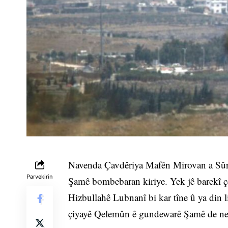
Navenda Çavdêriya Mafên Mirovan a Sûri
Parvekirin
Şamê bombebaran kiriye. Yek jê barekî ç
Hizbullahê Lubnanî bi kar tîne û ya din 
çiyayê Qelemûn ê gundewarê Şamê de n