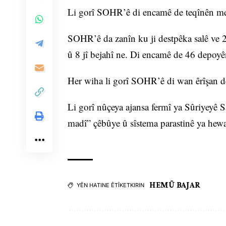
Li gorî SOHR’ê di encamê de teqînên me
SOHR’ê da zanîn ku ji destpêka salê ve 24 
û 8 jî bejahî ne. Di encamê de 46 depoyê
Her wiha li gorî SOHR’ê di wan êrîşan de 
Li gorî nûçeya ajansa fermî ya Sûriyeyê S
madî” çêbûye û sîstema parastinê ya heway
HEMÛ BAJAR
YÊN HATINE ÊTÎKETKIRIN