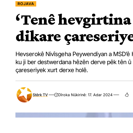
ROJAVA
‘Tenê hevgirtina
dikare çareseriy
Hevserokê Nivîsgeha Peywendiyan a MSD’ê Hes
ku ji ber destwerdana hêzên derve pêk tên û d
çareseriyek xurt derxe holê.
Stêrk TV
Dîroka Nûkirinê: 17. Adar 2024