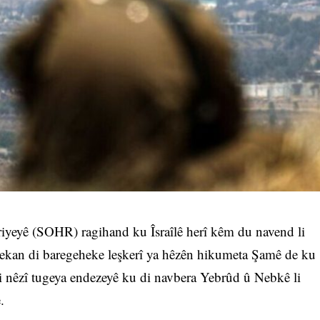
yeyê (SOHR) ragihand ku Îsraîlê herî kêm du navend li
ekan di baregeheke leşkerî ya hêzên hikumeta Şamê de ku
li nêzî tugeya endezeyê ku di navbera Yebrûd û Nebkê li
e.