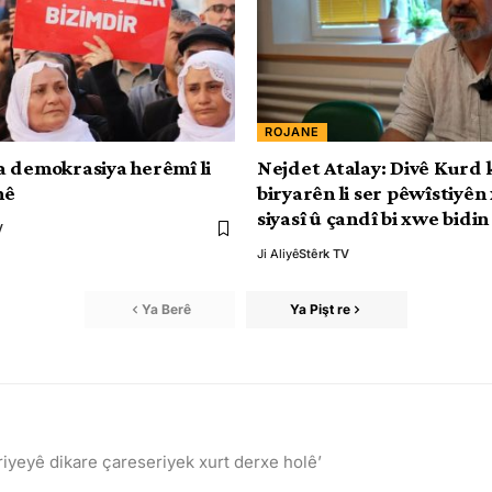
ROJANE
 demokrasiya herêmî li
Nejdet Atalay: Divê Kurd 
nê
biryarên li ser pêwîstiyên
siyasî û çandî bi xwe bidin
V
Ji Aliyê
Stêrk TV
Ya Berê
Ya Pişt re
riyeyê dikare çareseriyek xurt derxe holê’