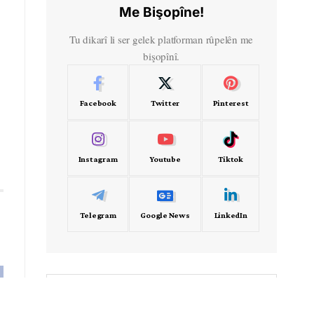
Me Bişopîne!
Tu dikarî li ser gelek platforman rûpelên me
bişopînî.
Facebook
Twitter
Pinterest
ê
Instagram
Youtube
Tiktok
Telegram
Google News
LinkedIn
- Frekans -