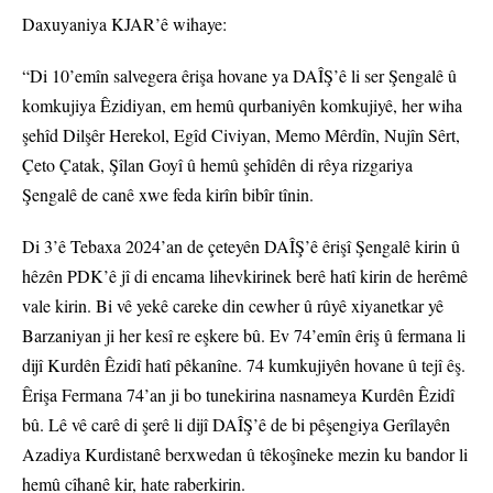
Daxuyaniya KJAR’ê wihaye:
“Di 10’emîn salvegera êrişa hovane ya DAÎŞ’ê li ser Şengalê û
komkujiya Êzidiyan, em hemû qurbaniyên komkujiyê, her wiha
şehîd Dilşêr Herekol, Egîd Civiyan, Memo Mêrdîn, Nujîn Sêrt,
Çeto Çatak, Şîlan Goyî û hemû şehîdên di rêya rizgariya
Şengalê de canê xwe feda kirîn bibîr tînin.
Di 3’ê Tebaxa 2024’an de çeteyên DAÎŞ’ê êrişî Şengalê kirin û
hêzên PDK’ê jî di encama lihevkirinek berê hatî kirin de herêmê
vale kirin. Bi vê yekê careke din cewher û rûyê xiyanetkar yê
Barzaniyan ji her kesî re eşkere bû. Ev 74’emîn êriş û fermana li
dijî Kurdên Êzidî hatî pêkanîne. 74 kumkujiyên hovane û tejî êş.
Êrişa Fermana 74’an ji bo tunekirina nasnameya Kurdên Êzidî
bû. Lê vê carê di şerê li dijî DAÎŞ’ê de bi pêşengiya Gerîlayên
Azadiya Kurdistanê berxwedan û têkoşîneke mezin ku bandor li
hemû cîhanê kir, hate raberkirin.