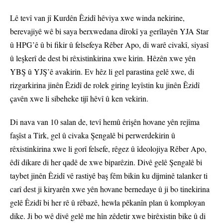
Lê tevî van jî Kurdên Êzidî hêviya xwe winda nekirine,
berevajiyê wê bi saya berxwedana dîrokî ya gerîlayên YJA Star
û HPG’ê û bi fikir û felsefeya Rêber Apo, di warê civakî, siyasî
û leşkerî de dest bi rêxistinkirina xwe kirin. Hêzên xwe yên
YBŞ û YJŞ’ê avakirin. Ev hêz li gel parastina gelê xwe, di
rizgarkirina jinên Êzidî de rolek giring leyîstin ku jinên Êzidî
çavên xwe li sibeheke tijî hêvî û ken vekirin.
Di nava van 10 salan de, tevî hemû êrişên hovane yên rejîma
faşîst a Tirk, gel û civaka Şengalê bi perwerdekirin û
rêxistinkirina xwe li gorî felsefe, rêgez û îdeolojiya Rêber Apo,
êdî dikare di her qadê de xwe biparêzin. Divê gelê Şengalê bi
taybet jinên Êzidî vê rastiyê baş fêm bikin ku dijminê talanker ti
carî dest ji kiryarên xwe yên hovane bernedaye û ji bo tinekirina
gelê Êzidî bi her rê û rêbazê, hewla pêkanîn plan û komployan
dike. Ji bo wê divê gelê me hîn zêdetir xwe birêxistin bike û di