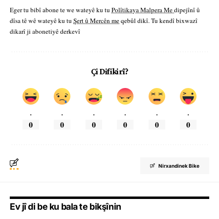
Eger tu bibî abone te we wateyê ku tu
Polîtikaya Malpera Me
dipejînî û
dîsa tê wê wateyê ku tu
Şert û Mercên me
qebûl dikî. Tu kendî bixwazî
dikarî ji abonetiyê derkevî
Çi Difikirî?
.
.
.
.
.
.
0
0
0
0
0
0
Nirxandinek Bike
Ev jî di be ku bala te bikşînin