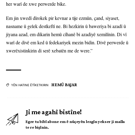
her warî de xwe perwerde bike.
Em jin xwedî dîrokek pir kevnar a tije ezmûn, çand, siyaset,
nasname û gelek destkeftî ne. Bi hezkirin û baweriya bi azadî û
jiyana azad, em dikarin hemû cîhanê bi azadiyê xemilînin. Di vî
warî de divê em ked û fedekariyek mezin bidin. Divê perwerde û
xwerêxistinkirin di serê xebatên me de were.”
HEMÛ BAJAR
YÊN HATINE ÊTÎKETKIRIN
Ji me agahî bistîne!
Eger tu bibî abone em ê nûçeyên lezgîn yekser ji maîla
te re bişînin.