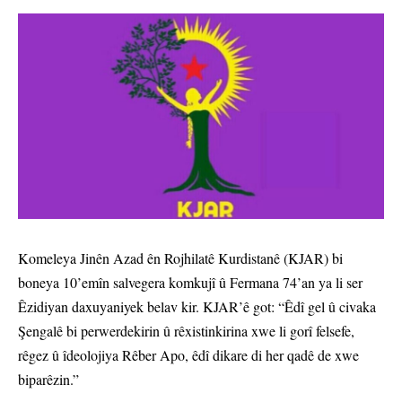
Komeleya Jinên Azad ên Rojhilatê Kurdistanê (KJAR) bi
boneya 10’emîn salvegera komkujî û Fermana 74’an ya li ser
Êzidiyan daxuyaniyek belav kir. KJAR’ê got: “Êdî gel û civaka
Şengalê bi perwerdekirin û rêxistinkirina xwe li gorî felsefe,
rêgez û îdeolojiya Rêber Apo, êdî dikare di her qadê de xwe
biparêzin.”