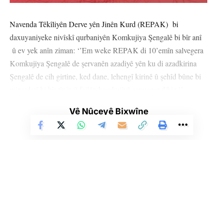
Navenda Têkîliyên Derve yên Jinên Kurd (REPAK) bi
daxuyaniyeke nivîskî qurbaniyên Komkujiya Şengalê bi bîr anî
û ev yek anîn ziman: ‘’Em weke REPAK di 10’emîn salvegera
Komkujiya Şengalê de şervanên azadiyê yên ku di azadkirina
Şengalê de cih girtine, ked dane, lehengî kirinê û şehîd bûne bi
minetdarî bi bîr tînin û failên komkujiyê şermezar dikin.’’
Vê Nûçeyê Bixwîne
Naveroka daxuyaniya REPAK’ê bi vî rengî ye:
“Deh salan beriya niha li welatê me li dijî gelê Şengalê bi destên
hêzên barbariya sedsala 21’an DAÎŞ’ê komkujiyeke mezin pêk
hat. Êş û hêrsa ku di encama Komkujiya Şengalê ya di 3’yê
Tebaxa 2014’an de pêşketî hîn jî weke duh di bîra me de ye.
Lewra em hemû welatiyên xwe yên ji her temenî ku di
komkujiyê de jiyana xwe dest dane bi rêzdarî bi bir tînîn û meşa
Li Ser Şopa Heqîqetê
azadiyê ya ku jinên Şengalê jê re pêşengtiyê dikin, silav dikin.