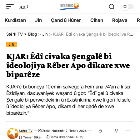
Aa
Kurdistan
Jin
Çand û Hûner
Cîhan
Rojava
R
Stêrk TV
>
Blog
>
Jin
>
KJAR: Êdî civaka Şengalê bi îdeolojiya Rêber Apo dikare xwe biparêze
JIN
KJAR: Êdî civaka Şengalê bi
îdeolojiya Rêber Apo dikare xwe
biparêze
KJAR’ê bi boneya 10’emîn salvegera Fermana 74’an a li ser
Êzidiyan, daxuyaniyek weşand û got: “Êdî gel û civaka
Şengalê bi perwerdekirin û rêxistinkirina xwe li gorî felsefe
û îdeolojiya Rêber Apo, dikare di her qadê de xwe
biparêzin.”
Stêrk TV
Dîroka Nûkirinê: 2. Tebax 2024
Dema Xwendinê: 4 Dq.