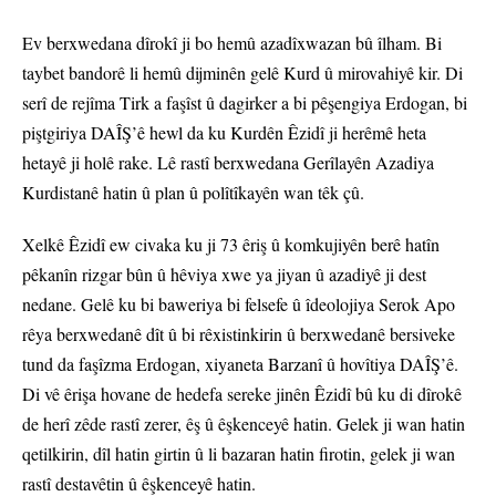
Ev berxwedana dîrokî ji bo hemû azadîxwazan bû îlham. Bi
taybet bandorê li hemû dijminên gelê Kurd û mirovahiyê kir. Di
serî de rejîma Tirk a faşîst û dagirker a bi pêşengiya Erdogan, bi
piştgiriya DAÎŞ’ê hewl da ku Kurdên Êzidî ji herêmê heta
hetayê ji holê rake. Lê rastî berxwedana Gerîlayên Azadiya
Kurdistanê hatin û plan û polîtîkayên wan têk çû.
Xelkê Êzidî ew civaka ku ji 73 êriş û komkujiyên berê hatîn
pêkanîn rizgar bûn û hêviya xwe ya jiyan û azadiyê ji dest
nedane. Gelê ku bi baweriya bi felsefe û îdeolojiya Serok Apo
rêya berxwedanê dît û bi rêxistinkirin û berxwedanê bersiveke
tund da faşîzma Erdogan, xiyaneta Barzanî û hovîtiya DAÎŞ’ê.
Di vê êrişa hovane de hedefa sereke jinên Êzidî bû ku di dîrokê
de herî zêde rastî zerer, êş û êşkenceyê hatin. Gelek ji wan hatin
qetilkirin, dîl hatin girtin û li bazaran hatin firotin, gelek ji wan
rastî destavêtin û êşkenceyê hatin.