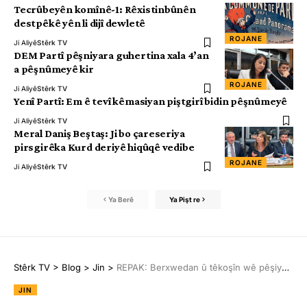
Tecrûbeyên komînê-1: Rêxistinbûnên
destpêkê yên li dijî dewletê
ROJANE
Ji Aliyê
Stêrk TV
DEM Partî pêşniyara guhertina xala 4’an
a pêşnûmeyê kir
ROJANE
Ji Aliyê
Stêrk TV
Yenî Partî: Em ê tevî kêmasiyan piştgirî bidin pêşnûmeyê
Ji Aliyê
Stêrk TV
Meral Daniş Beştaş: Ji bo çareseriya
pirsgirêka Kurd deriyê hiqûqê vedibe
ROJANE
Ji Aliyê
Stêrk TV
Ya Berê
Ya Pişt re
Stêrk TV
>
Blog
>
Jin
>
REPAK: Berxwedan û têkoşîn wê pêşiya komkujiyan bigire!
JIN