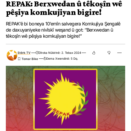
REPAK: Berxwedan û têkoşîn wê
pêşiya komkujiyan bigire!
REPAK’ê bi boneya 10’emîn salvegera Komkujiya Şengalê
de daxuyaniyeke nivîskî weşand û got: ‘’Berxwedan û
têkoşîn wê pêşiya komkujiyan bigire!’’
Stêrk TV
Dîroka Nûkirinê: 2. Tebax 2024
Dema Xwendinê: 5 Dq.