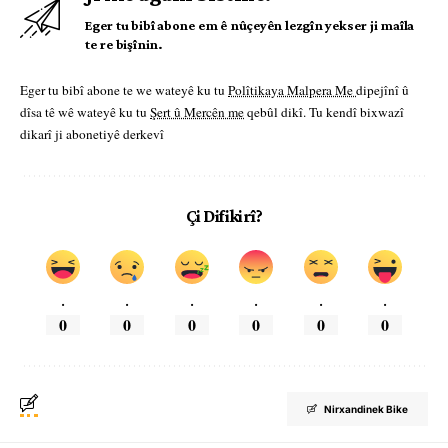
Eger tu bibî abone em ê nûçeyên lezgîn yekser ji maîla
te re bişînin.
Eger tu bibî abone te we wateyê ku tu
Polîtikaya Malpera Me
dipejînî û
dîsa tê wê wateyê ku tu
Şert û Mercên me
qebûl dikî. Tu kendî bixwazî
dikarî ji abonetiyê derkevî
Çi Difikirî?
.
.
.
.
.
.
0
0
0
0
0
0
Nirxandinek Bike