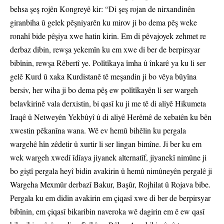
behsa şeş rojên Kongreyê kir: “Di şeş rojan de nirxandinên
giranbiha û gelek pêşniyarên ku mirov ji bo dema pêş weke
ronahî bide pêşiya xwe hatin kirin. Em di pêvajoyek zehmet re
derbaz dibin, rewşa yekemîn ku em xwe di ber de berpirsyar
bibînin, rewşa Rêbertî ye. Polîtîkaya îmha û înkarê ya ku li ser
gelê Kurd û xaka Kurdistanê tê meşandin ji bo vêya bûyîna
bersiv, her wiha ji bo dema pêş ew polîtîkayên li ser wargeh
belavkirinê vala derxistin, bi qasî ku ji me tê di aliyê Hikumeta
Iraqê û Netweyên Yekbûyî û di aliyê Herêmê de xebatên ku bên
xwestin pêkanîna wana. Wê ev hemû bihêlin ku pergala
wargehê hîn zêdetir û xurtir li ser lingan bimîne. Ji ber ku em
wek wargeh xwedî îdîaya jiyanek alternatîf, jiyanekî nimûne ji
bo giştî pergala heyî bidin avakirin û hemû nimûneyên pergalê ji
Wargeha Mexmûr derbazî Bakur, Başûr, Rojhilat û Rojava bibe.
Pergala ku em didin avakirin em çiqasî xwe di ber de berpirsyar
bibînin, em çiqasî bikaribin naveroka wê dagirin em ê ew qasî