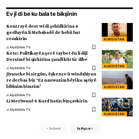
Ev jî di be ku bala te bikşînin
Kontrayê dest wî di şehîdkirina 4
gerîlayên li Mehabadê de hebû hat
cezakirin
KURDISTAN
Ji Aliyê
Stêrk TV
Kete: Polîtîkayên şerê taybet ên li dijî
Dersimê bi qirkirina çandî kûrtir dibe
KURDISTAN
Ji Aliyê
Stêrk TV
Jiyaneke bi sirgûn, êşkence û windahiyan
re derbas bû: ‘Ez naxwazim bêyî ku aştiyê
bibînim bimrim’
KURDISTAN
Ji Aliyê
Stêrk TV
Li Merîwanê 6 Kurd hatin binçavkirin
Ji Aliyê
Stêrk TV
KURDISTAN
Ya Berê
Ya Pişt re