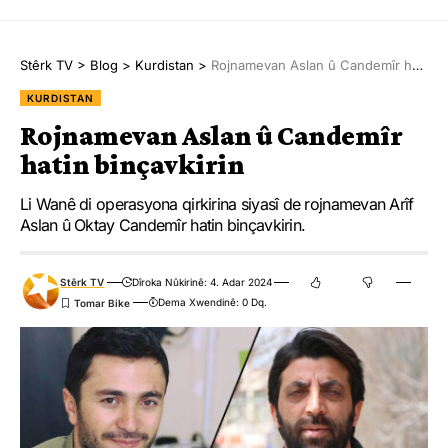
Stêrk TV
>
Blog
>
Kurdistan
>
Rojnamevan Aslan û Candemîr hatin binçavkirin
KURDISTAN
Rojnamevan Aslan û Candemîr
hatin binçavkirin
Li Wanê di operasyona qirkirina siyasî de rojnamevan Arîf
Aslan û Oktay Candemîr hatin binçavkirin.
Stêrk TV
Dîroka Nûkirinê: 4. Adar 2024
Dema Xwendinê: 0 Dq.