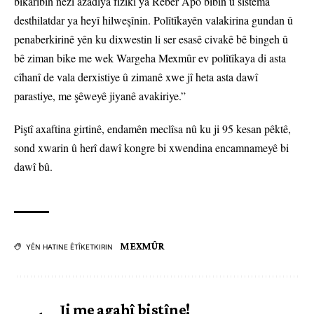
bikaribin nêzî azadiya fîzîkî ya Rêber Apo bibin û sîstema
desthilatdar ya heyî hilweşînin. Polîtîkayên valakirina gundan û
penaberkirinê yên ku dixwestin li ser esasê civakê bê bingeh û
bê ziman bike me wek Wargeha Mexmûr ev polîtîkaya di asta
cîhanî de vala derxistiye û zimanê xwe jî heta asta dawî
parastiye, me şêweyê jiyanê avakiriye.”
Piştî axaftina girtinê, endamên meclîsa nû ku ji 95 kesan pêktê,
sond xwarin û herî dawî kongre bi xwendina encamnameyê bi
dawî bû.
MEXMÛR
YÊN HATINE ÊTÎKETKIRIN
Ji me agahî bistîne!