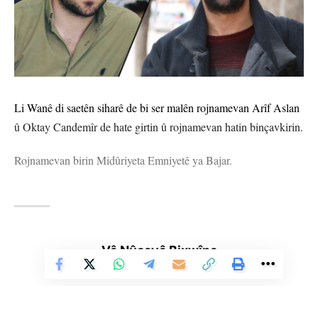
Li Wanê di saetên siharê de bi ser malên rojnamevan Arîf Aslan
û Oktay Candemîr de hate girtin û rojnamevan hatin binçavkirin.
Rojnamevan birin Midûriyeta Emniyetê ya Bajar.
WAN
YÊN HATINE ÊTÎKETKIRIN
Vê Nûçeyê Bixwîne
Ji me agahî bistîne!