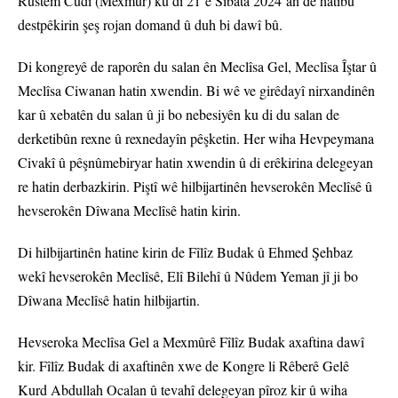
Rustem Cûdî (Mexmûr) ku di 21’ê Sibata 2024’an de hatibû
destpêkirin şeş rojan domand û duh bi dawî bû.
Di kongreyê de raporên du salan ên Meclîsa Gel, Meclîsa Îştar û
Meclîsa Ciwanan hatin xwendin. Bi wê ve girêdayî nirxandinên
kar û xebatên du salan û ji bo nebesiyên ku di du salan de
derketibûn rexne û rexnedayîn pêşketin. Her wiha Hevpeymana
Civakî û pêşnûmebiryar hatin xwendin û di erêkirina delegeyan
re hatin derbazkirin. Piştî wê hilbijartinên hevserokên Meclîsê û
hevserokên Dîwana Meclîsê hatin kirin.
Di hilbijartinên hatine kirin de Fîlîz Budak û Ehmed Şehbaz
wekî hevserokên Meclîsê, Elî Bilehî û Nûdem Yeman jî ji bo
Dîwana Meclîsê hatin hilbijartin.
Hevseroka Meclîsa Gel a Mexmûrê Fîlîz Budak axaftina dawî
kir. Fîlîz Budak di axaftinên xwe de Kongre li Rêberê Gelê
Kurd Abdullah Ocalan û tevahî delegeyan pîroz kir û wiha