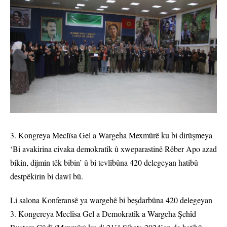
3. Kongreya Meclîsa Gel a Wargeha Mexmûrê ku bi dirûşmeya
‘Bi avakirina civaka demokratîk û xweparastinê Rêber Apo azad
bikin, dijmin têk bibin’ û bi tevlîbûna 420 delegeyan hatibû
destpêkirin bi dawî bû.
Li salona Konferansê ya wargehê bi beşdarbûna 420 delegeyan
3. Kongereya Meclîsa Gel a Demokratîk a Wargeha Şehîd