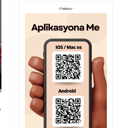
- Frekans -
n