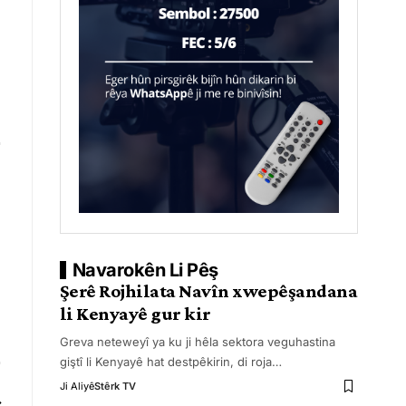
Navarokên Li Pêş
Şerê Rojhilata Navîn xwepêşandana
li Kenyayê gur kir
Greva neteweyî ya ku ji hêla sektora veguhastina
giştî li Kenyayê hat destpêkirin, di roja
…
Ji Aliyê
Stêrk TV