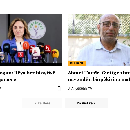
ROJANE
ogan: Rêya ber bi aştiyê
Ahmet Tamîr: Girtîgeh bû
qonax e
navendên binpêkirina ma
V
Ji Aliyê
Stêrk TV
Ya Berê
Ya Pişt re