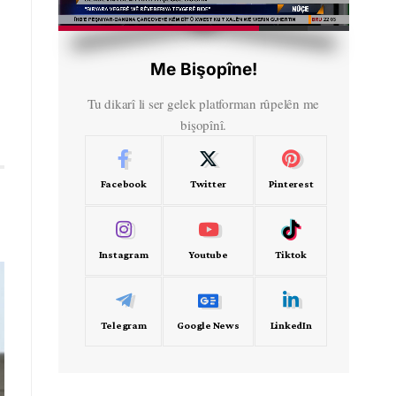
HD
00:57
Me Bişopîne!
Tu dikarî li ser gelek platforman rûpelên me
bişopînî.
Facebook
Twitter
Pinterest
Instagram
Youtube
Tiktok
Telegram
Google News
LinkedIn