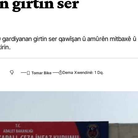
 girtin ser
30 gardiyanan girtin ser qawîşan û amûrên mitbaxê û
rin.
Dema Xwendinê: 1 Dq.