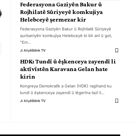
Federasyona Gaziyên Bakur û
Rojhilatê Sûriyeyê komkujiya
Helebceyê şermezar kir
Federasyona Gaziyên Bakur û Rojhilatê Sûriyeyê
qurbaniyên komkujiya Helebceyê bi bîr anî û got,
"Em
…
Ji Aliyê
Stêrk TV
HDK: Tundî û êşkenceya zayendî li
aktîvîstên Karavana Gelan hate
kirin
Kongreya Demokratîk a Gelan (HDK) ragihand ku
tundî û êşkenceya zayendî û lêgerîna tazî li
…
Ji Aliyê
Stêrk TV