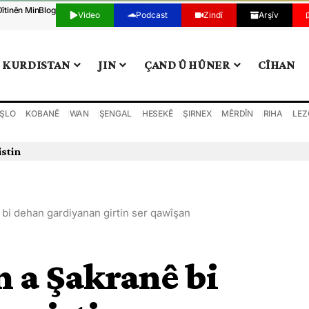
Dîtinên Min
Blog
Video
Podcast
Zindî
Arşîv
KURDISTAN
JIN
ÇAND Û HÛNER
CÎHAN
ŞLO
KOBANÊ
WAN
ŞENGAL
HESEKÊ
ŞIRNEX
MÊRDÎN
RIHA
LEZ
istin
 bi dehan gardiyanan girtin ser qawîşan
n a Şakranê bi