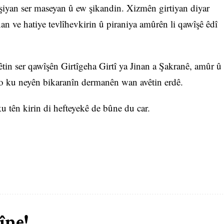
kişiyan ser maseyan û ew şikandin. Xizmên girtiyan diyar
nan ve hatiye tevlîhevkirin û piraniya amûrên li qawîşê êdî
tin ser qawîşên Girtîgeha Girtî ya Jinan a Şakranê, amûr û
bo ku neyên bikaranîn dermanên wan avêtin erdê.
u tên kirin di hefteyekê de bûne du car.
îne!