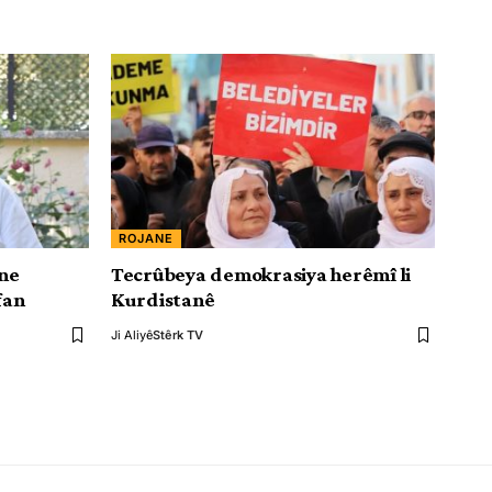
ROJANE
ne
Tecrûbeya demokrasiya herêmî li
fan
Kurdistanê
Ji Aliyê
Stêrk TV