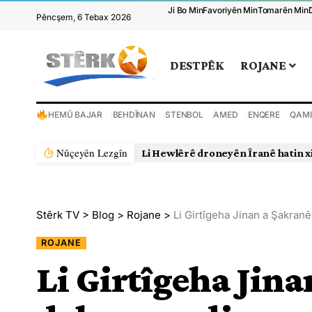
Ji Bo Min
Favoriyên Min
Tomarên Min
Pêncşem, 6 Tebax 2026
DESTPÊK
ROJANE
HEMÛ BAJAR
BEHDÎNAN
STENBOL
AMED
ENQERE
QAMI
Nûçeyên Lezgîn
Li Hewlêrê droneyên Îranê hatin x
Stêrk TV
>
Blog
>
Rojane
>
Li Girtîgeha Jinan a Şakranê
ROJANE
Li Girtîgeha Jina