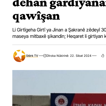
dehan gardiyanan
qawîşan
Li Girtîgeha Girtî ya Jinan a Şakranê zêdeyî 
maseya mitbaxê şikandin; Heqaret li girtiyan ki
Stêrk TV
Dîroka Nûkirinê: 22. Sibat 2024