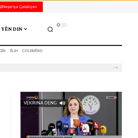
Neşeriya Çalakiyan
YÊN DIN
GÎN
ÊLIH
COLEMÊRG
VEKIRINA DENG