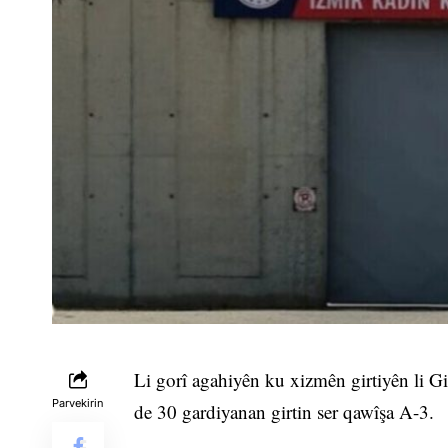
Li gorî agahiyên ku xizmên girtiyên li Gi
Parvekirin
de 30 gardiyanan girtin ser qawîşa A-3.