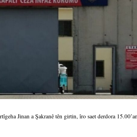
rtîgeha Jinan a Şakranê tên girtin, îro saet derdora 15.00’a