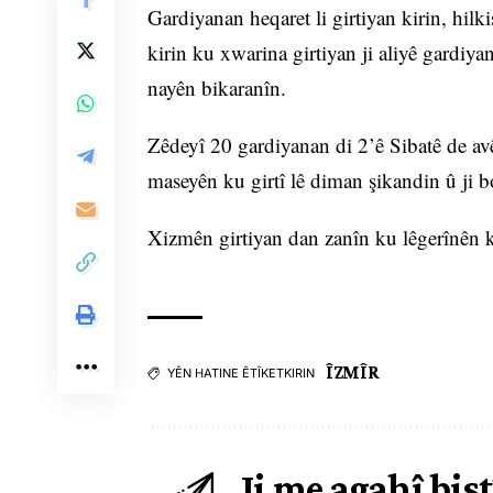
Gardiyanan heqaret li girtiyan kirin, hil
kirin ku xwarina girtiyan ji aliyê gardiya
nayên bikaranîn.
Zêdeyî 20 gardiyanan di 2’ê Sibatê de avê
maseyên ku girtî lê diman şikandin û ji 
Xizmên girtiyan dan zanîn ku lêgerînên k
ÎZMÎR
YÊN HATINE ÊTÎKETKIRIN
Ji me agahî bist