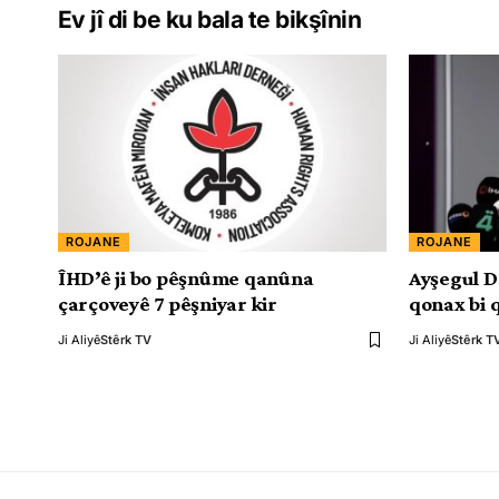
Ev jî di be ku bala te bikşînin
ROJANE
ROJANE
ÎHD’ê ji bo pêşnûme qanûna
Ayşegul D
çarçoveyê 7 pêşniyar kir
qonax bi 
Ji Aliyê
Stêrk TV
Ji Aliyê
Stêrk T