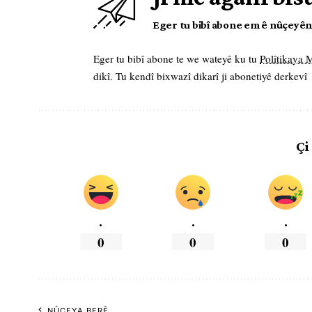
Eger tu bibî abone em ê nûçeyên l
Eger tu bibî abone te we wateyê ku tu
Polîtikaya
dikî. Tu kendî bixwazî dikarî ji abonetiyê derkevî
Çi
.
.
.
0
0
0
NÛÇEYA BERÊ