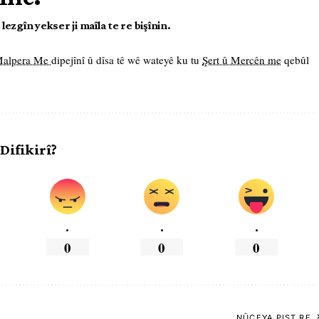
ezgîn yekser ji maîla te re bişînin.
 Malpera Me
dipejînî û dîsa tê wê wateyê ku tu
Şert û Mercên me
qebûl
 Difikirî?
.
.
.
0
0
0
NÛÇEYA PIŞT RE