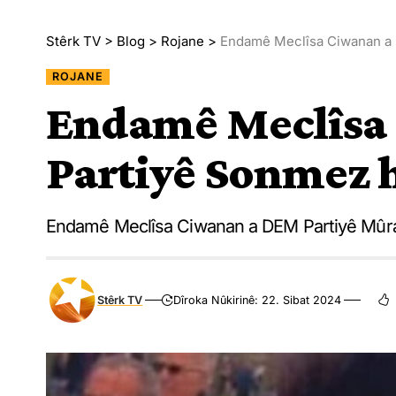
Stêrk TV
>
Blog
>
Rojane
>
Endamê Meclîsa Ciwanan a 
ROJANE
Endamê Meclîsa
Partiyê Sonmez h
Endamê Meclîsa Ciwanan a DEM Partiyê Mûrat 
Stêrk TV
Dîroka Nûkirinê: 22. Sibat 2024