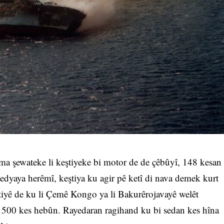
 şewateke li keştiyeke bi motor de de çêbûyî, 148 kesan
medyaya herêmî, keştiya ku agir pê ketî di nava demek kurt
ştiyê de ku li Çemê Kongo ya li Bakurêrojavayê welêt
êzî 500 kes hebûn. Rayedaran ragihand ku bi sedan kes hîna