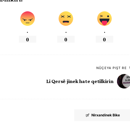
.
.
.
0
0
0
NÛÇEYA PIŞT RE
Li Qersê jinek hate qetilkirin
Nirxandinek Bike