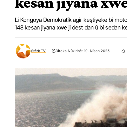
kesan jiyana xwe 
Li Kongoya Demokratîk agir keştiyeke bi moto
148 kesan jiyana xwe ji dest dan û bi sedan ke
Stêrk TV
Dîroka Nûkirinê: 19. Nîsan 2025