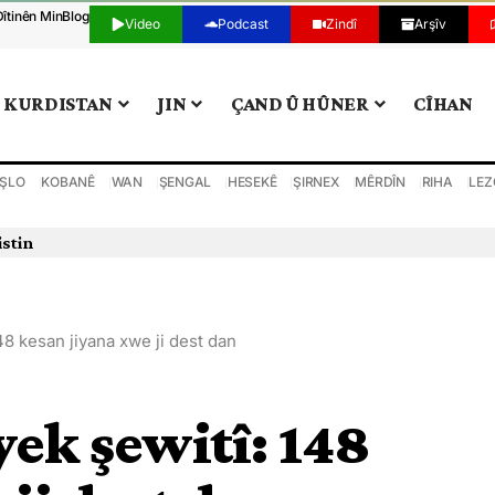
Dîtinên Min
Blog
Video
Podcast
Zindî
Arşîv
KURDISTAN
JIN
ÇAND Û HÛNER
CÎHAN
ŞLO
KOBANÊ
WAN
ŞENGAL
HESEKÊ
ŞIRNEX
MÊRDÎN
RIHA
LEZ
istin
48 kesan jiyana xwe ji dest dan
yek şewitî: 148