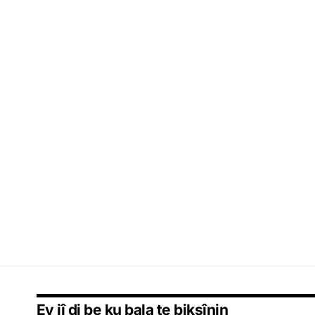
Ev jî di be ku bala te bikşînin