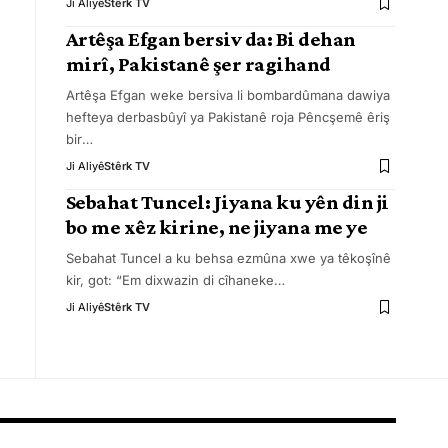
Ji Aliyê
Stêrk TV
Artêşa Efgan bersiv da: Bi dehan
mirî, Pakistanê şer ragihand
Artêşa Efgan weke bersiva li bombardûmana dawiya
hefteya derbasbûyî ya Pakistanê roja Pêncşemê êriş
bir
…
Ji Aliyê
Stêrk TV
Sebahat Tuncel: Jiyana ku yên din ji
bo me xêz kirine, ne jiyana me ye
Sebahat Tuncel a ku behsa ezmûna xwe ya têkoşînê
kir, got: “Em dixwazin di cîhaneke
…
Ji Aliyê
Stêrk TV