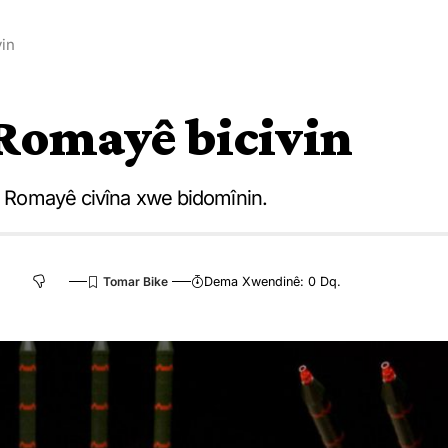
vin
 Romayê bicivin
li Romayê civîna xwe bidomînin.
Dema Xwendinê: 0 Dq.