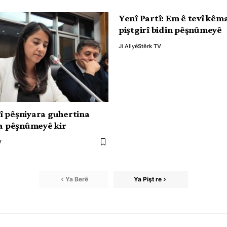
Yenî Partî: Em ê tevî kêm
piştgirî bidin pêşnûmeyê
Ji Aliyê
Stêrk TV
 pêşniyara guhertina
 a pêşnûmeyê kir
V
Ya Berê
Ya Pişt re