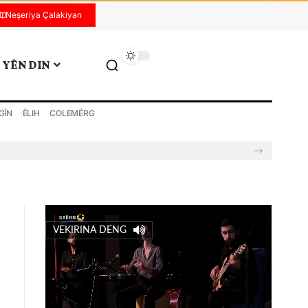
Neşeriya Çalakiyan
YÊN DIN
GÎN
ÊLIH
COLEMÊRG
VEKIRINA DENG