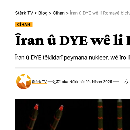
Stêrk TV
>
Blog
>
Cîhan
>
Îran û DYE wê li Romayê bici
CÎHAN
Îran û DYE wê li
Îran û DYE têkildarî peymana nukleer, wê îro 
Stêrk TV
Dîroka Nûkirinê: 19. Nîsan 2025