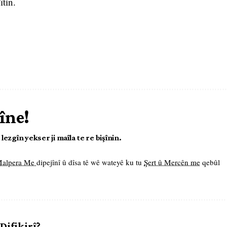
îtin.
îne!
ezgîn yekser ji maîla te re bişînin.
 Malpera Me
dipejînî û dîsa tê wê wateyê ku tu
Şert û Mercên me
qebûl
 Difikirî?