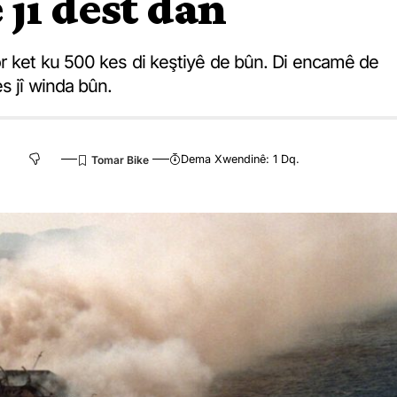
ji dest dan
r ket ku 500 kes di keştiyê de bûn. Di encamê de
s jî winda bûn.
Dema Xwendinê: 1 Dq.