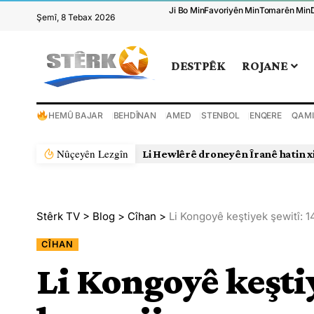
Ji Bo Min
Favoriyên Min
Tomarên Min
Şemî, 8 Tebax 2026
DESTPÊK
ROJANE
HEMÛ BAJAR
BEHDÎNAN
AMED
STENBOL
ENQERE
QAMI
Nûçeyên Lezgîn
Li Hewlêrê droneyên Îranê hatin x
Stêrk TV
>
Blog
>
Cîhan
>
Li Kongoyê keştiyek şewitî: 1
CÎHAN
Li Kongoyê keşti