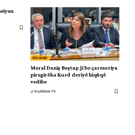
asiyan
ROJANE
Meral Daniş Beştaş: Ji bo çareseriya
pirsgirêka Kurd deriyê hiqûqê
vedibe
Ji Aliyê
Stêrk TV