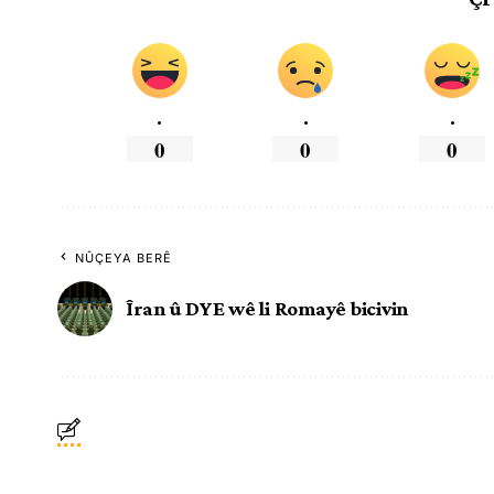
.
.
.
0
0
0
NÛÇEYA BERÊ
Îran û DYE wê li Romayê bicivin