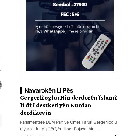
Navarokên Li Pêş
Gergerlîoglu: Hin derdorên Îslamî
li dijî destketiyên Kurdan
derdikevin
Parlamenterê DEM Partiyê Omer Faruk Gergerlîoglu
diyar kir ku piştî êrîşên li ser Rojava, hin
…