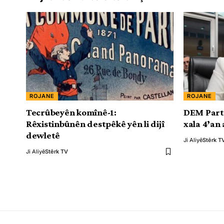
ROJANE
ROJANE
Tecrûbeyên komînê-1:
DEM Partî
Rêxistinbûnên destpêkê yên li dijî
xala 4’an
dewletê
Ji Aliyê
Stêrk T
Ji Aliyê
Stêrk TV