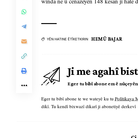
winda ne û cenazeyên 148 kesan jî hate d
HEMÛ BAJAR
YÊN HATINE ÊTÎKETKIRIN
Ji me agahî bist
Eger tu bibî abone em ê nûçeyên l
Eger tu bibî abone te we wateyê ku tu
Polîtikaya
dikî. Tu kendî bixwazî dikarî ji abonetiyê derkevî
Çi