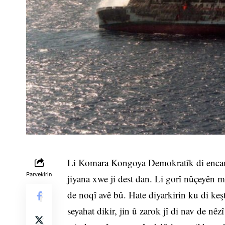
Li Komara Kongoya Demokratîk di encama
Parvekirin
jiyana xwe ji dest dan. Li gorî nûçeyên 
de noqî avê bû. Hate diyarkirin ku di ke
seyahat dikir, jin û zarok jî di nav de n