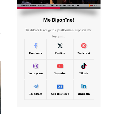
HD
00:38
Me Bişopîne!
Tu dikarî li ser gelek platforman rûpelên me
bişopînî.
Facebook
Twitter
Pinterest
Instagram
Youtube
Tiktok
Telegram
Google News
LinkedIn