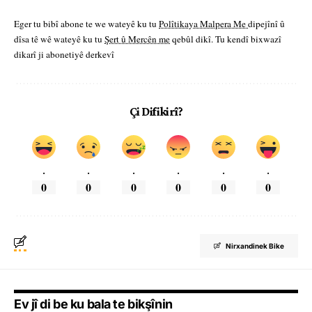
Eger tu bibî abone te we wateyê ku tu
Polîtikaya Malpera Me
dipejînî û
dîsa tê wê wateyê ku tu
Şert û Mercên me
qebûl dikî. Tu kendî bixwazî
dikarî ji abonetiyê derkevî
Çi Difikirî?
.
.
.
.
.
.
0
0
0
0
0
0
Nirxandinek Bike
Ev jî di be ku bala te bikşînin