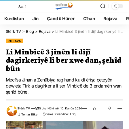
Aa
Kurdistan
Jin
Çand û Hûner
Cîhan
Rojava
R
Stêrk TV
>
Blog
>
Rojava
>
Li Minbicê 3 jinên li dijî dagirkeriyê li ber xwe dan, şehîd bûn
ROJAVA
Li Minbicê 3 jinên li dijî
dagirkeriyê li ber xwe dan, şehîd
bûn
Meclîsa Jinan a Zenûbiya ragihand ku di êrîşa çeteyên
dewleta Tirk a dagirker a li ser Minbicê de 3 endamên wan
şehîd bûne.
Stêrk TV
Dîroka Nûkirinê: 10. Kanûn 2024
Dema Xwendinê: 1 Dq.