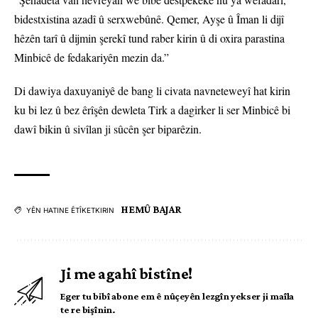
bidestxistina azadî û serxwebûnê. Qemer, Ayşe û Îman li dijî
hêzên tarî û dijmin şerekî tund raber kirin û di oxira parastina
Minbicê de fedakariyên mezin da.”
Di dawiya daxuyaniyê de bang li civata navneteweyî hat kirin
ku bi lez û bez êrîşên dewleta Tirk a dagirker li ser Minbicê bi
dawî bikin û sivîlan ji sûcên şer biparêzin.
HEMÛ BAJAR
YÊN HATINE ÊTÎKETKIRIN
Ji me agahî bistîne!
Eger tu bibî abone em ê nûçeyên lezgîn yekser ji maîla
te re bişînin.