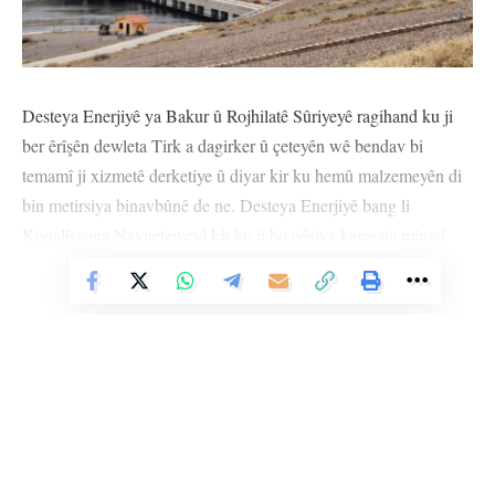
Desteya Enerjiyê ya Bakur û Rojhilatê Sûriyeyê ragihand ku ji
ber êrîşên dewleta Tirk a dagirker û çeteyên wê bendav bi
temamî ji xizmetê derketiye û diyar kir ku hemû malzemeyên di
bin metirsiya binavbûnê de ne. Desteya Enerjiyê bang li
Kooalîsyona Navneteweyî kir ku ji bo pêşiya karesata mirovî
were girtin divê demildest dest li rewşê werde.
Vê Nûçeyê Bixwîne
Bendava Tişrînê ceyranê dide gundên derdora Sirîn, Kobanê,
Eyn Îsa, Qinê, Çelebiyê û kantona Firatê. Ji ber bombebarana
dijwar ev herêm bi temamî bê ceyran man.