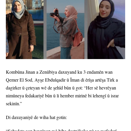
Kombûna Jinan a Zenûbiya daxuyand ku 3 endamên wan
Qemer El Sod, Ayşe Ebdulqadir û Îman di êrîşa artêşa Tirk a
dagirker û çeteyan wê de şehîd bûn û got: “Her sê hevrêyan
nimûneya fedakariyê bûn û li hember mirinê bi lehengî û israr
sekinîn.”
Di daxuyaniyê de wiha hat gotin:
“Şehadeta van hevrêyan wê bibe destpêkeke nû ya wefadarî,