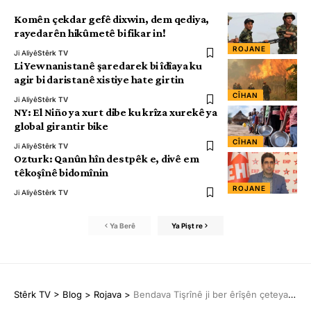
Komên çekdar gefê dixwin, dem qediya,
rayedarên hikûmetê bi fikar in!
ROJANE
Ji Aliyê
Stêrk TV
Li Yewnanistanê şaredarek bi îdîaya ku
agir bi daristanê xistiye hate girtin
CÎHAN
Ji Aliyê
Stêrk TV
NY: El Niño ya xurt dibe ku krîza xurekê ya
global girantir bike
CÎHAN
Ji Aliyê
Stêrk TV
Ozturk: Qanûn hîn destpêk e, divê em
têkoşînê bidomînin
ROJANE
Ji Aliyê
Stêrk TV
Ya Berê
Ya Pişt re
Stêrk TV
>
Blog
>
Rojava
>
Bendava Tişrînê ji ber êrîşên çeteyan ji xizmetê derket