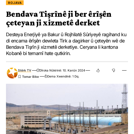
ROJAVA
Bendava Tişrînê ji ber êrîşên
çeteyan ji xizmetê derket
Desteya Enerjiyê ya Bakur û Rojhilatê Sûriyeyê ragihand ku
di encama êrîşên dewleta Tirk a dagirker û çeteyên wê de
Bendava Tişrîn ji xizmetê derketiye. Ceryana li kantona
Kobanê bi temamî hate qutkirin.
Stêrk TV
Dîroka Nûkirinê: 10. Kanûn 2024
Dema Xwendinê: 1 Dq.