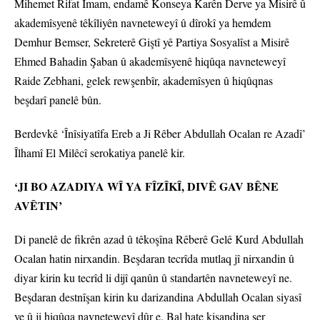
Mihemet Rifat Îmam, endamê Konseya Karên Derve ya Misirê û
akademîsyenê têkîliyên navneteweyî û dîrokî ya hemdem
Demhur Bemser, Sekreterê Giştî yê Partiya Sosyalîst a Misirê
Ehmed Bahadin Şaban û akademîsyenê hiqûqa navneteweyî
Raide Zebhani, gelek rewşenbîr, akademîsyen û hiqûqnas
beşdarî panelê bûn.
Berdevkê ‘Înîsiyatîfa Ereb a Ji Rêber Abdullah Ocalan re Azadî’
Îlhamî El Milêcî serokatiya panelê kir.
‘JI BO AZADIYA WÎ YA FÎZÎKÎ, DIVÊ GAV BÊNE
AVÊTIN’
Di panelê de fikrên azad û têkoşîna Rêberê Gelê Kurd Abdullah
Ocalan hatin nirxandin. Beşdaran tecrîda mutlaq jî nirxandin û
diyar kirin ku tecrîd li dijî qanûn û standartên navneteweyî ne.
Beşdaran destnîşan kirin ku darizandina Abdullah Ocalan siyasî
ye û ji hiqûqa navneteweyî dûr e. Bal hate kişandina ser