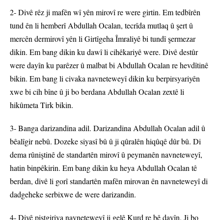
2- Divê rêz ji mafên wî yên mirovî re were girtin. Em tedbîrên
tund ên li hemberî Abdullah Ocalan, tecrîda mutlaq û şert û
mercên dermirovî yên li Girtîgeha Îmraliyê bi tundî şermezar
dikin. Em bang dikin ku dawî li cihêkariyê were. Divê destûr
were dayîn ku parêzer û malbat bi Abdullah Ocalan re hevdîtinê
bikin. Em bang li civaka navneteweyî dikin ku berpirsyariyên
xwe bi cih bîne û ji bo berdana Abdullah Ocalan zextê li
hikûmeta Tirk bikin.
3- Banga darizandina adil. Darizandina Abdullah Ocalan adil û
bêalîgir nebû. Dozeke siyasî bû û ji qûralên hiqûqê dûr bû. Di
dema rûniştinê de standartên mirovî û peymanên navneteweyî,
hatin binpêkirin. Em bang dikin ku heya Abdullah Ocalan tê
berdan, divê li gorî standartên mafên mirovan ên navneteweyî di
dadgeheke serbixwe de were darizandin.
4- Divê piştgiriya navneteweyî ji gelê Kurd re bê dayîn. Ji bo