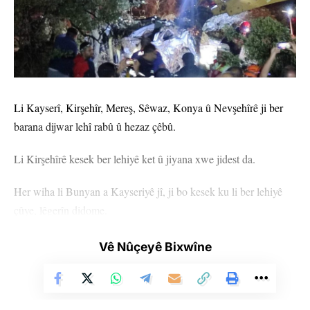
Li Kayserî, Kirşehîr, Mereş, Sêwaz, Konya û Nevşehîrê ji ber
barana dijwar lehî rabû û hezaz çêbû.
Li Kirşehîrê kesek ber lehiyê ket û jiyana xwe jidest da.
Her wiha li Bunyan a Kayseriyê jî, ji bo kesek ku li ber lehiyê
çûye, lêgerîn didome.
Li gelek cihên ku lehî lê rabûn, zevî zerarên mezin dîtin û li
Vê Nûçeyê Bixwîne
Sêwazê jî ji ber lehiyê 8 xanî zerar dîtin.