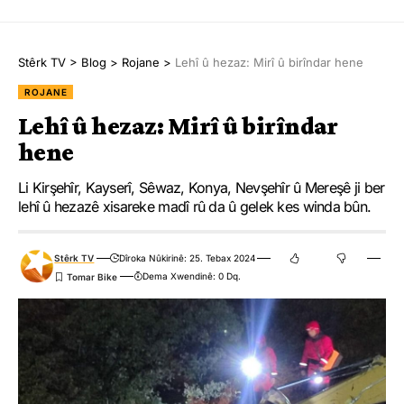
Stêrk TV
>
Blog
>
Rojane
>
Lehî û hezaz: Mirî û birîndar hene
ROJANE
Lehî û hezaz: Mirî û birîndar
hene
Li Kirşehîr, Kayserî, Sêwaz, Konya, Nevşehîr û Mereşê ji ber
lehî û hezazê xisareke madî rû da û gelek kes winda bûn.
Stêrk TV
Dîroka Nûkirinê: 25. Tebax 2024
Dema Xwendinê: 0 Dq.