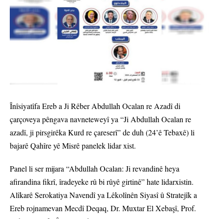
Înîsiyatîfa Ereb a Ji Rêber Abdullah Ocalan re Azadî di
çarçoveya pêngava navneteweyî ya “Ji Abdullah Ocalan re
azadî, ji pirsgirêka Kurd re çareserî” de duh (24’ê Tebaxê) li
bajarê Qahîre yê Misrê panelek lidar xist.
Panel li ser mijara “Abdullah Ocalan: Ji revandinê heya
afirandina fikrî, îradeyeke rû bi rûyê girtinê” hate lidarxistin.
Alîkarê Serokatiya Navendî ya Lêkolînên Siyasî û Stratejîk a
Ereb rojnamevan Mecdî Deqaq, Dr. Muxtar El Xebaşî, Prof.