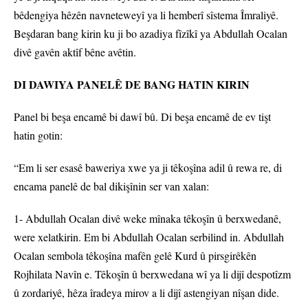
bêdengiya hêzên navneteweyî ya li hemberî sîstema Îmraliyê.
Beşdaran bang kirin ku ji bo azadiya fîzîkî ya Abdullah Ocalan
divê gavên aktîf bêne avêtin.
DI DAWIYA PANELÊ DE BANG HATIN KIRIN
Panel bi beşa encamê bi dawî bû. Di beşa encamê de ev tişt
hatin gotin:
“Em li ser esasê baweriya xwe ya ji têkoşîna adil û rewa re, di
encama panelê de bal dikişînin ser van xalan:
1- Abdullah Ocalan divê weke mînaka têkoşîn û berxwedanê,
were xelatkirin. Em bi Abdullah Ocalan serbilind in. Abdullah
Ocalan sembola têkoşîna mafên gelê Kurd û pirsgirêkên
Rojhilata Navîn e. Têkoşîn û berxwedana wî ya li dijî despotîzm
û zordariyê, hêza îradeya mirov a li dijî astengiyan nîşan dide.