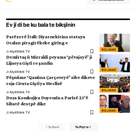
Ev jî di be ku bala te bikşînin
Parêzerê Îtalî: Diyarnekirina statuya
Ocalan pirsgirêkeke girîng e
ROJANE
Ji Aliyê
Stêrk TV
Demîrtaş û Mizrakli peyama ‘pêvajoyê’ ji
Lîjneya Giştî re şandin
ROJANE
Ji Aliyê
Stêrk TV
Pêşnûme ‘Qanûna Çarçoveyê’ sibe dikeve
roja Civata Giştî ya Meclîsê
ROJANE
Ji Aliyê
Stêrk TV
Doza Komkujiya Duyemîn a Parîsê 23’ê
Sibatê destpê dike
ROJANE
Ji Aliyê
Stêrk TV
Ya Berê
Ya Pişt re