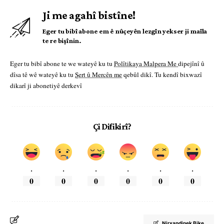
Ji me agahî bistîne!
Eger tu bibî abone em ê nûçeyên lezgîn yekser ji maîla
te re bişînin.
Eger tu bibî abone te we wateyê ku tu
Polîtikaya Malpera Me
dipejînî û
dîsa tê wê wateyê ku tu
Şert û Mercên me
qebûl dikî. Tu kendî bixwazî
dikarî ji abonetiyê derkevî
Çi Difikirî?
.
.
.
.
.
.
0
0
0
0
0
0
Nirxandinek Bike