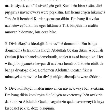
mafên siyasî, çandî û civakî yên gelê Kurd bên biserxistin, divê
piştgiriya navneteweyî were pêşxistin. Em hemû êrîşên hikûmeta
Tirk ên li hemberî Kurdan şermezar dikin. Em bang li civaka
navneteweyî dikin ku eger hikûmeta Tirk binpêkirina mafên
mirovan bidomîne, bila ceza bike.
5- Divê têkoşîna îdeolojîk û mirovî bê domandin. Em banga
domandina belavkirina fikrên Abdullah Ocalan dikin. Abdullah
Ocalan ji bo cîhaneke demokratîk, edalet û azad bang dike. Her
wiha ji bo jiyaneke hevpar di navbera hemû ol û kokên etnîk de
banga diyalogê dike. Berhemên Abdullah Ocalan fikir û
mîrateyeke mirovî ne ku divê ji nifşên siberojê re were fêrkirin.
6- Divê komîteyên mafên mirovan ên navneteweyî bên avakirin.
Em bang dikin komîteyên hiqûqî yên navneteweyî bên avakirin
da ku doza Abdullah Ocalan veguhezin qada naveteweyî û heya
ku edalet pêk tê, dozê bişopînin.