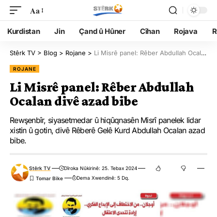
Aa
Kurdistan
Jin
Çand û Hûner
Cîhan
Rojava
R
Stêrk TV
>
Blog
>
Rojane
>
Li Misrê panel: Rêber Abdullah Ocalan divê azad bibe
ROJANE
Li Misrê panel: Rêber Abdullah
Ocalan divê azad bibe
Rewşenbîr, siyasetmedar û hiqûqnasên Misrî panelek lidar
xistin û gotin, divê Rêberê Gelê Kurd Abdullah Ocalan azad
bibe.
Stêrk TV
Dîroka Nûkirinê: 25. Tebax 2024
Dema Xwendinê: 5 Dq.