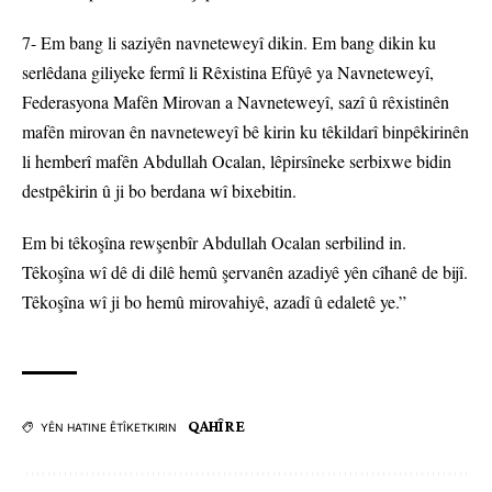
7- Em bang li saziyên navneteweyî dikin. Em bang dikin ku
serlêdana giliyeke fermî li Rêxistina Efûyê ya Navneteweyî,
Federasyona Mafên Mirovan a Navneteweyî, sazî û rêxistinên
mafên mirovan ên navneteweyî bê kirin ku têkildarî binpêkirinên
li hemberî mafên Abdullah Ocalan, lêpirsîneke serbixwe bidin
destpêkirin û ji bo berdana wî bixebitin.
Em bi têkoşîna rewşenbîr Abdullah Ocalan serbilind in.
Têkoşîna wî dê di dilê hemû şervanên azadiyê yên cîhanê de bijî.
Têkoşîna wî ji bo hemû mirovahiyê, azadî û edaletê ye.”
QAHÎRE
YÊN HATINE ÊTÎKETKIRIN