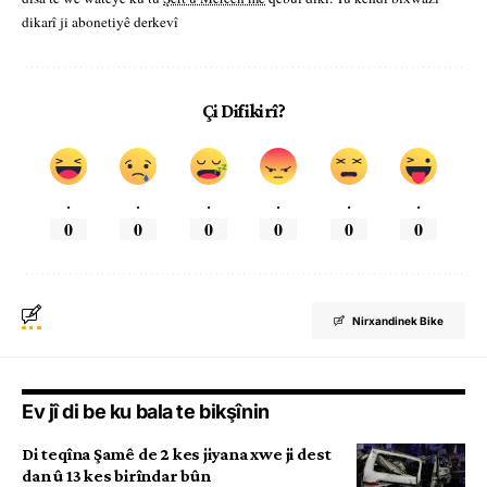
dikarî ji abonetiyê derkevî
Çi Difikirî?
.
.
.
.
.
.
0
0
0
0
0
0
Nirxandinek Bike
Ev jî di be ku bala te bikşînin
Di teqîna Şamê de 2 kes jiyana xwe ji dest
dan û 13 kes birîndar bûn