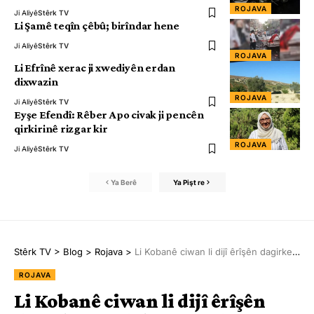
ROJAVA
Ji Aliyê
Stêrk TV
Li Şamê teqîn çêbû; birîndar hene
Ji Aliyê
Stêrk TV
ROJAVA
Li Efrînê xerac ji xwediyên erdan
dixwazin
ROJAVA
Ji Aliyê
Stêrk TV
Eyşe Efendî: Rêber Apo civak ji pencên
qirkirinê rizgar kir
ROJAVA
Ji Aliyê
Stêrk TV
Ya Berê
Ya Pişt re
Stêrk TV
>
Blog
>
Rojava
>
Li Kobanê ciwan li dijî êrîşên dagirkeriyê daketin qadan
ROJAVA
Li Kobanê ciwan li dijî êrîşên