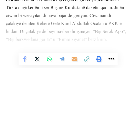
Tirk a dagirker ên li ser Başûrê Kurdistanê daketin qadan. Jinên
ciwan bi wesayîtan di nava bajar de geriyan. Ciwanan di
çalakiyê de alên Rêberê Gelê Kurd Abdullah Ocalan û PKK’ê
hildan. Di çalakiyê de bêyî navber dirûşmeyên “Bijî Serok Apo”,
“Bijî berxwedana gerîla” û “Bimre xiyanet” berz kirin.
Vê Nûçeyê Bixwîne
Li Ser Şopa Heqîqetê
Ciwanan anî ziman ku dewleta Tirk a dagirker bi hevkariya mala
Stêrk TV ji sala 2009an ve di warên siyasî, civakî, çandî û hunerî de
Barzanî dixwazin gelê Kurd tune bike û banga geşkirina