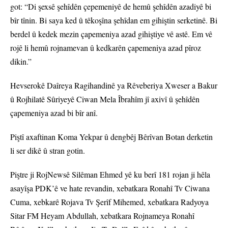
got: “Di şexsê şehîdên çepemeniyê de hemû şehîdên azadiyê bi
bîr tînin. Bi saya ked û têkoşîna şehîdan em gihiştin serketinê. Bi
berdel û kedek mezin çapemeniya azad gihiştiye vê astê. Em vê
rojê li hemû rojnamevan û kedkarên çapemeniya azad pîroz
dikin.”
Hevserokê Daîreya Ragihandinê ya Rêveberiya Xweser a Bakur
û Rojhilatê Sûriyeyê Ciwan Mela Îbrahîm jî axivî û şehîdên
çapemeniya azad bi bîr anî.
Piştî axaftinan Koma Yekpar û dengbêj Bêrîvan Botan derketin
li ser dikê û stran gotin.
Piştre ji RojNewsê Silêman Ehmed yê ku berî 181 rojan ji hêla
asayîşa PDK’ê ve hate revandin, xebatkara Ronahî Tv Ciwana
Cuma, xebkarê Rojava Tv Şerîf Mihemed, xebatkara Radyoya
Sitar FM Heyam Abdullah, xebatkara Rojnameya Ronahî