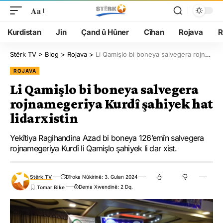
Aa
Kurdistan
Jin
Çand û Hûner
Cîhan
Rojava
R
Stêrk TV
>
Blog
>
Rojava
>
Li Qamişlo bi boneya salvegera rojnamegeriya Kurdî şahiyek hat lidarxistin
ROJAVA
Li Qamişlo bi boneya salvegera
rojnamegeriya Kurdî şahiyek hat
lidarxistin
Yekîtiya Ragihandina Azad bi boneya 126’emîn salvegera
rojnamegeriya Kurdî li Qamişlo şahiyek li dar xist.
Stêrk TV
Dîroka Nûkirinê: 3. Gulan 2024
Dema Xwendinê: 2 Dq.