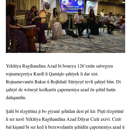
Yekîtiya Ragihandina Azad bi boneya 126’emîn salvegera
rojnamegeriya Kurdî li Qamişlo şahiyek li dar xist.
Rojnamevanên Bakur û Rojhilatê Sûriyeyê tevlî şahiyê bûn. Di
şahiyê de wêneyê kedkarên çapemeniya azad ên şehîd hatin
daliqandin.
Şahî bi rêzgirtina ji bo giyanê şehîdan dest pê kir. Piştî rêzgirtinê
li ser navê Yekîtiya Ragihandina Azad Dilyar Cizîr axivî. Cizîr
bal kişand bi ser ked û berxwedanên şehîdên çapemeniya azad û