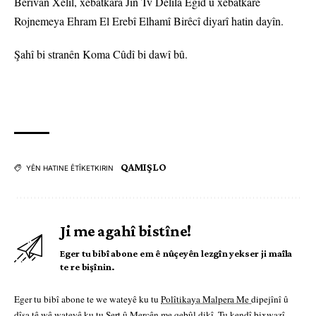
Bêrîvan Xelîl, xebatkara Jin Tv Delîla Egîd û xebatkarê
Rojnemeya Ehram El Erebî Elhamî Birêcî diyarî hatin dayîn.
Şahî bi stranên Koma Cûdî bi dawî bû.
QAMIŞLO
YÊN HATINE ÊTÎKETKIRIN
Ji me agahî bistîne!
Eger tu bibî abone em ê nûçeyên lezgîn yekser ji maîla
te re bişînin.
Eger tu bibî abone te we wateyê ku tu
Polîtikaya Malpera Me
dipejînî û
dîsa tê wê wateyê ku tu
Şert û Mercên me
qebûl dikî. Tu kendî bixwazî