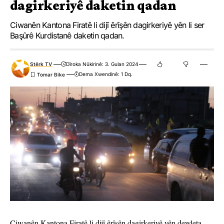
dagirkeriyê daketin qadan
Ciwanên Kantona Firatê li dijî êrîşên dagirkeriyê yên li ser
Başûrê Kurdistanê daketin qadan.
Stêrk TV
Dîroka Nûkirinê: 3. Gulan 2024
Dema Xwendinê: 1 Dq.
Ciwanên Kantona Firatê li dijî êrîşên dagirkeriyê yên dewleta