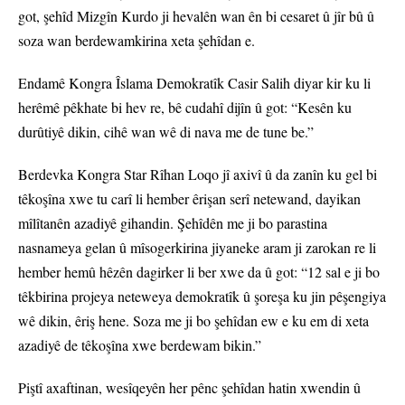
got, şehîd Mizgîn Kurdo ji hevalên wan ên bi cesaret û jîr bû û
soza wan berdewamkirina xeta şehîdan e.
Endamê Kongra Îslama Demokratîk Casir Salih diyar kir ku li
herêmê pêkhate bi hev re, bê cudahî dijîn û got: “Kesên ku
durûtiyê dikin, cihê wan wê di nava me de tune be.”
Berdevka Kongra Star Rîhan Loqo jî axivî û da zanîn ku gel bi
têkoşîna xwe tu carî li hember êrişan serî netewand, dayikan
mîlîtanên azadiyê gihandin. Şehîdên me ji bo parastina
nasnameya gelan û mîsogerkirina jiyaneke aram ji zarokan re li
hember hemû hêzên dagirker li ber xwe da û got: “12 sal e ji bo
têkbirina projeya neteweya demokratîk û şoreşa ku jin pêşengiya
wê dikin, êriş hene. Soza me ji bo şehîdan ew e ku em di xeta
azadiyê de têkoşîna xwe berdewam bikin.”
Piştî axaftinan, wesîqeyên her pênc şehîdan hatin xwendin û