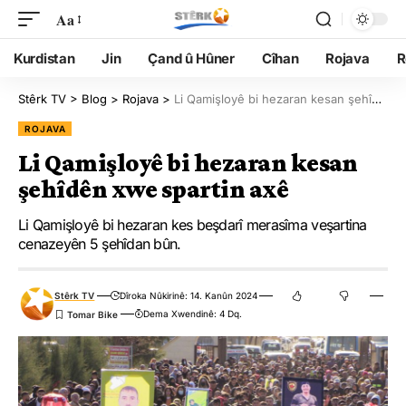
Aa
Kurdistan
Jin
Çand û Hûner
Cîhan
Rojava
R
Stêrk TV
>
Blog
>
Rojava
>
Li Qamişloyê bi hezaran kesan şehîdên xwe spartin axê
ROJAVA
Li Qamişloyê bi hezaran kesan
şehîdên xwe spartin axê
Li Qamişloyê bi hezaran kes beşdarî merasîma veşartina
cenazeyên 5 şehîdan bûn.
Stêrk TV
Dîroka Nûkirinê: 14. Kanûn 2024
Dema Xwendinê: 4 Dq.