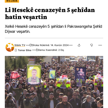
ROJAVA
Li Hesekê cenazeyên 5 şehîdan
hatin veşartin
Xelkê Hesekê cenazeyên 5 şehîdan li Pakrawangeha Şehîd
Dijwar veşartin.
Stêrk TV
Dîroka Nûkirinê: 14. Kanûn 2024
Dema Xwendinê: 2 Dq.