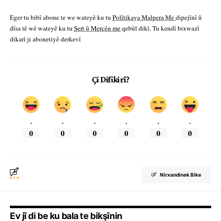
Eger tu bibî abone te we wateyê ku tu
Polîtikaya Malpera Me
dipejînî û
dîsa tê wê wateyê ku tu
Şert û Mercên me
qebûl dikî. Tu kendî bixwazî
dikarî ji abonetiyê derkevî
Çi Difikirî?
.
.
.
.
.
.
0
0
0
0
0
0
Nirxandinek Bike
Ev jî di be ku bala te bikşînin