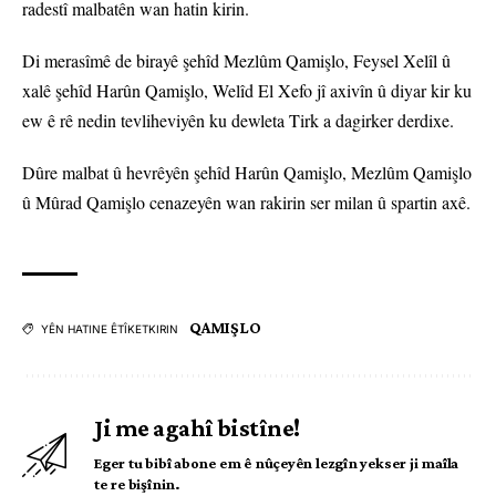
radestî malbatên wan hatin kirin.
Di merasîmê de birayê şehîd Mezlûm Qamişlo, Feysel Xelîl û
xalê şehîd Harûn Qamişlo, Welîd El Xefo jî axivîn û diyar kir ku
ew ê rê nedin tevliheviyên ku dewleta Tirk a dagirker derdixe.
Dûre malbat û hevrêyên şehîd Harûn Qamişlo, Mezlûm Qamişlo
û Mûrad Qamişlo cenazeyên wan rakirin ser milan û spartin axê.
QAMIŞLO
YÊN HATINE ÊTÎKETKIRIN
Ji me agahî bistîne!
Eger tu bibî abone em ê nûçeyên lezgîn yekser ji maîla
te re bişînin.