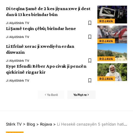
Di teqîna Şamê de 2 kes jiyana xwe ji dest
dan û 13 kes birîndar bûn
ROJAVA
Ji Aliyê
Stêrk TV
Li Şamê teqîn çêbû; birîndar hene
Ji Aliyê
Stêrk TV
ROJAVA
Li Efrînê xerac ji xwediyên erdan
dixwazin
ROJAVA
Ji Aliyê
Stêrk TV
Eyşe Efendî: Rêber Apo civak ji pencên
qirkirinê rizgar kir
ROJAVA
Ji Aliyê
Stêrk TV
Ya Berê
Ya Pişt re
Stêrk TV
>
Blog
>
Rojava
>
Li Hesekê cenazeyên 5 şehîdan hatin veşartin