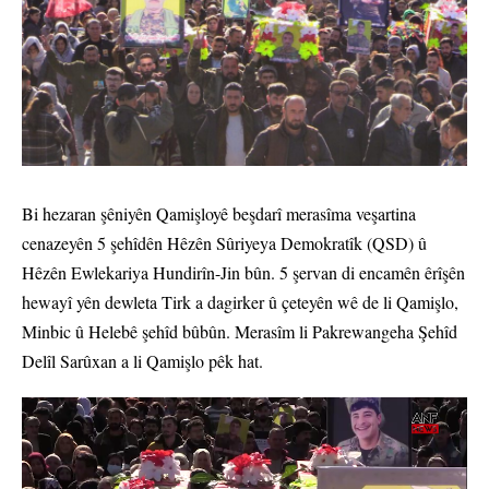
Bi hezaran şêniyên Qamişloyê beşdarî merasîma veşartina
cenazeyên 5 şehîdên Hêzên Sûriyeya Demokratîk (QSD) û
Hêzên Ewlekariya Hundirîn-Jin bûn. 5 şervan di encamên êrîşên
hewayî yên dewleta Tirk a dagirker û çeteyên wê de li Qamişlo,
Minbic û Helebê şehîd bûbûn. Merasîm li Pakrewangeha Şehîd
Delîl Sarûxan a li Qamişlo pêk hat.