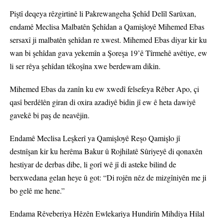
Piştî deqeya rêzgirtinê li Pakrewangeha Şehîd Delîl Sarûxan,
endamê Meclisa Malbatên Şehîdan a Qamişloyê Mihemed Ebas
sersaxî ji malbatên şehîdan re xwest. Mihemed Ebas diyar kir ku
wan bi şehîdan gava yekemîn a Şoreşa 19’ê Tîrmehê avêtiye, ew
li ser rêya şehîdan têkoşîna xwe berdewam dikin.
Mihemed Ebas da zanîn ku ew xwedî felsefeya Rêber Apo, çi
qasî berdêlên giran di oxira azadiyê bidin jî ew ê heta dawiyê
gavekê bi paş de neavêjin.
Endamê Meclisa Leşkerî ya Qamişloyê Reşo Qamişlo jî
destnîşan kir ku herêma Bakur û Rojhilatê Sûriyeyê di qonaxên
hestiyar de derbas dibe, li gorî wê jî di asteke bilind de
berxwedana gelan heye û got: “Di rojên nêz de mizgîniyên me ji
bo gelê me hene.”
Endama Rêveberiya Hêzên Ewlekariya Hundirîn Mihdiya Hilal