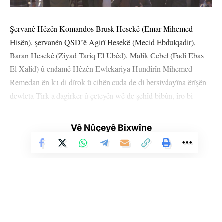
Şervanê Hêzên Komandos Brusk Hesekê (Emar Mihemed
Hisên), şervanên QSD’ê Agirî Hesekê (Mecid Ebdulqadir),
Baran Hesekê (Ziyad Tariq El Ubêd), Malik Cebel (Fadî Ebas
El Xalid) û endamê Hêzên Ewlekariya Hundirîn Mihemed
Remedan ên ku di dîrok û cihên cuda de di bersivdayîna êrîşên
dewleta Tirk a dagirker û çeteyên wê de şehîd bibûn, îro bi
merasîmekê li Pakrewangeha Şehîd Dijwar a li gundê Dawudiyê
yê bajarê Hesekê hatin spartina axê.
Vê Nûçeyê Bixwîne