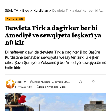
Stêrk TV
>
Blog
>
Kurdistan
>
Dewleta Tirk a dagirker ber bi Amediyê ve sewqiyeta leşkerî ya nû kir
KURDISTAN
Dewleta Tirk a dagirker ber bi
Amediyê ve sewqiyeta leşkerî ya
nû kir
Di hefteyên dawî de dewleta Tirk a dagirker ji bo Başûrê
Kurdistanê bênavber sewqiyata wesayîtên zirxî û leşkerî
dike. Şeva Şemiyê û Yekşemê ji bo Amediyê sewqiyetên nû
hatin kirin.
Stêrk TV
Dîroka Nûkirinê: 7. Tîrmeh 2024
Dema Xwendinê: 2 Dq.