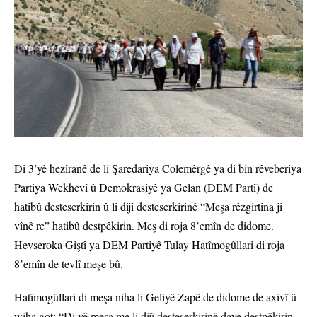
Di 3’yê hezîranê de li Şaredariya Colemêrgê ya di bin rêveberiya
Partiya Wekhevî û Demokrasiyê ya Gelan (DEM Partî) de
hatibû desteserkirin û li dijî desteserkirinê “Meşa rêzgirtina ji
vînê re” hatibû destpêkirin. Meş di roja 8’emîn de didome.
Hevseroka Giştî ya DEM Partiyê Tulay Hatîmogûllari di roja
8’emîn de tevlî meşe bû.
Hatîmogûllari di meşa niha li Geliyê Zapê de didome de axivî û
wiha got: “Di vê meşa me li dijî desteserkirinê daye destpêkirin