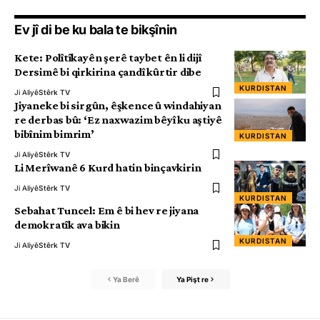
Ev jî di be ku bala te bikşînin
Kete: Polîtîkayên şerê taybet ên li dijî
Dersimê bi qirkirina çandî kûrtir dibe
KURDISTAN
Ji Aliyê
Stêrk TV
Jiyaneke bi sirgûn, êşkence û windahiyan
re derbas bû: ‘Ez naxwazim bêyî ku aştiyê
bibînim bimrim’
KURDISTAN
Ji Aliyê
Stêrk TV
Li Merîwanê 6 Kurd hatin binçavkirin
Ji Aliyê
Stêrk TV
KURDISTAN
Sebahat Tuncel: Em ê bi hev re jiyana
demokratîk ava bikin
KURDISTAN
Ji Aliyê
Stêrk TV
Ya Berê
Ya Pişt re