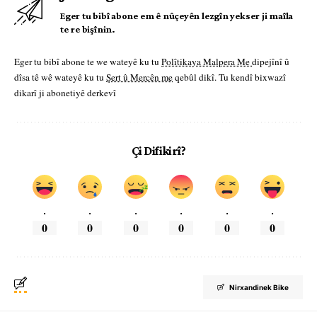
Eger tu bibî abone em ê nûçeyên lezgîn yekser ji maîla
te re bişînin.
Eger tu bibî abone te we wateyê ku tu
Polîtikaya Malpera Me
dipejînî û
dîsa tê wê wateyê ku tu
Şert û Mercên me
qebûl dikî. Tu kendî bixwazî
dikarî ji abonetiyê derkevî
Çi Difikirî?
.
.
.
.
.
.
0
0
0
0
0
0
Nirxandinek Bike