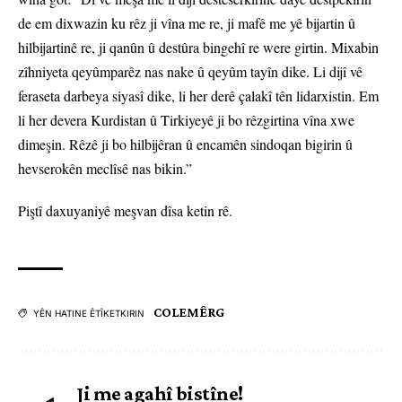
de em dixwazin ku rêz ji vîna me re, ji mafê me yê bijartin û
hilbijartinê re, ji qanûn û destûra bingehî re were girtin. Mixabin
zîhniyeta qeyûmparêz nas nake û qeyûm tayîn dike. Li dijî vê
feraseta darbeya siyasî dike, li her derê çalakî tên lidarxistin. Em
li her devera Kurdistan û Tirkiyeyê ji bo rêzgirtina vîna xwe
dimeşin. Rêzê ji bo hilbijêran û encamên sindoqan bigirin û
hevserokên meclîsê nas bikin.”
Piştî daxuyaniyê meşvan dîsa ketin rê.
COLEMÊRG
YÊN HATINE ÊTÎKETKIRIN
Ji me agahî bistîne!