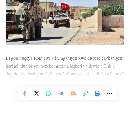
Li gorî nûçeya RojNews’ê ku agahiyên xwe dispêre çavkaniyên
herêmî, duh bi şev hêzeke mezin a leşkerî ya dewleta Tirk a
dagirker derbasî gundê Guherzê yê navçeya Amediyê ya Dihokê
bû.
Heman çavkaniyan da zanîn ku îro danê sibehê jî dewleta Tirk a
Vê Nûçeyê Bixwîne
dagirker hêz û kelûpelên leşkerî derbazî sînorê gundê Guherzê
kiriye û li herêmê bi cih kiriye.
Gundiyek bi navê Şakir ji Rojnews’ê re axivî û got: “Rewşa me