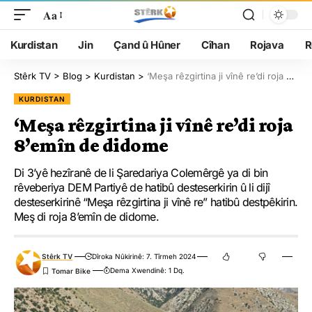
Aa
Kurdistan
Jin
Çand û Hûner
Cîhan
Rojava
R
Stêrk TV
>
Blog
>
Kurdistan
>
‘Meşa rêzgirtina ji vînê re’di roja 8’emîn de didome
KURDISTAN
‘Meşa rêzgirtina ji vînê re’di roja
8’emîn de didome
Di 3’yê hezîranê de li Şaredariya Colemêrgê ya di bin
rêveberiya DEM Partiyê de hatibû desteserkirin û li dijî
desteserkirinê “Meşa rêzgirtina ji vînê re” hatibû destpêkirin.
Meş di roja 8’emîn de didome.
Stêrk TV
Dîroka Nûkirinê: 7. Tîrmeh 2024
Dema Xwendinê: 1 Dq.