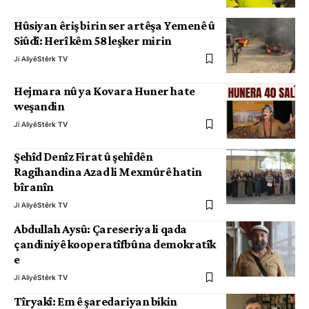
Hûsiyan êriş birin ser artêşa Yemenê û
Siûdî: Herî kêm 58 leşker mirin
Ji Aliyê
Stêrk TV
Hejmara nû ya Kovara Huner hate
weşandin
Ji Aliyê
Stêrk TV
Şehîd Denîz Firat û şehîdên
Ragihandina Azad li Mexmûrê hatin
bîranîn
Ji Aliyê
Stêrk TV
Abdullah Aysû: Çareseriya li qada
çandiniyê kooperatîfbûna demokratîk
e
Ji Aliyê
Stêrk TV
Tîryakî: Em ê şaredariyan bikin