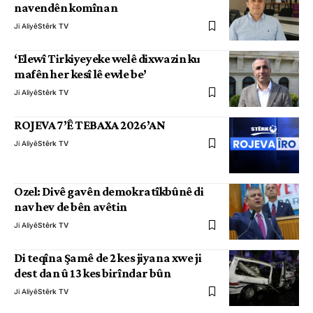
navendên komînan
Ji Aliyê
Stêrk TV
‘Elewî Tirkiyeyeke welê dixwazin ku
mafên her kesî lê ewle be’
Ji Aliyê
Stêrk TV
ROJEVA 7’Ê TEBAXA 2026’AN
Ji Aliyê
Stêrk TV
Ozel: Divê gavên demokratîkbûnê di
nav hev de bên avêtin
Ji Aliyê
Stêrk TV
Di teqîna Şamê de 2 kes jiyana xwe ji
dest dan û 13 kes birîndar bûn
Ji Aliyê
Stêrk TV