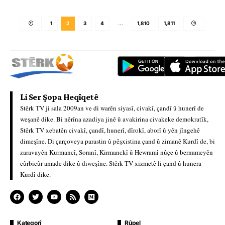
1
2
3
4
…
1,810
1,811
Li Ser Şopa Heqîqetê
Stêrk TV ji sala 2009an ve di warên siyasî, civakî, çandî û hunerî de
weşanê dike. Bi nêrîna azadiya jinê û avakirina civakeke demokratîk,
Stêrk TV xebatên civakî, çandî, hunerî, dîrokî, aborî û yên jîngehê
dimeşîne. Di çarçoveya parastin û pêşxistina çand û zimanê Kurdî de, bi
zaravayên Kurmancî, Soranî, Kirmanckî û Hewramî nûçe û bernameyên
cûrbicûr amade dike û diweşîne. Stêrk TV xizmetê li çand û hunera
Kurdî dike.
Kategorî
Rûpel