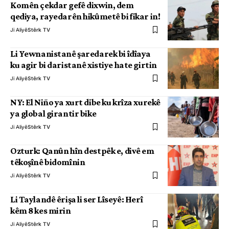
Komên çekdar gefê dixwin, dem
qediya, rayedarên hikûmetê bi fikar in!
Ji Aliyê
Stêrk TV
Li Yewnanistanê şaredarek bi îdîaya
ku agir bi daristanê xistiye hate girtin
Ji Aliyê
Stêrk TV
NY: El Niño ya xurt dibe ku krîza xurekê
ya global girantir bike
Ji Aliyê
Stêrk TV
Ozturk: Qanûn hîn destpêk e, divê em
têkoşînê bidomînin
Ji Aliyê
Stêrk TV
Li Taylandê êrişa li ser Lîseyê: Herî
kêm 8 kes mirin
Ji Aliyê
Stêrk TV