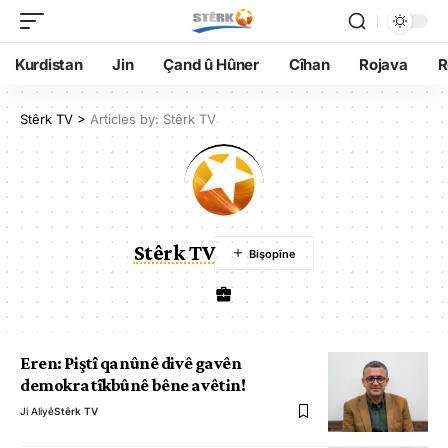
Kurdistan
Jin
Çand û Hûner
Cîhan
Rojava
R
Stêrk TV
>
Articles by: Stêrk TV
Stêrk TV
Eren: Piştî qanûnê divê gavên
demokratîkbûnê bêne avêtin!
Ji Aliyê
Stêrk TV