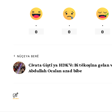
.
.
.
0
0
0
NÛÇEYA BERÊ
Civata Giştî ya HDK’ê: Bi têkoşîna gelan
Abdullah Ocalan azad bibe