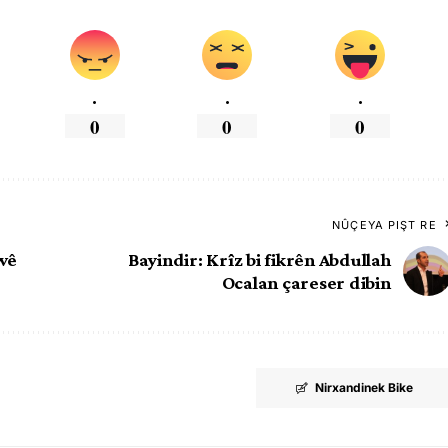
.
.
.
0
0
0
NÛÇEYA PIŞT RE
 wê
Bayindir: Krîz bi fikrên Abdullah
Ocalan çareser dibin
Nirxandinek Bike