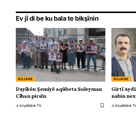
Ev jî di be ku bala te bikşînin
ROJANE
ROJANE
Dayikên Şemiyê aqûbeta Suleyman
Girtî Aydi
Cîhan pirsîn
nabin ne
Ji Aliyê
Stêrk TV
Ji Aliyê
Stêrk T