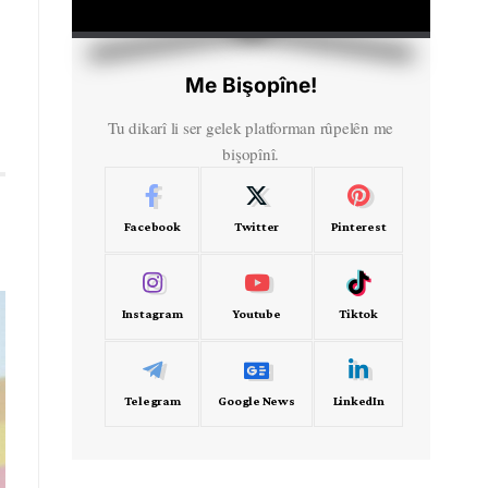
HD
00:00
Me Bişopîne!
Tu dikarî li ser gelek platforman rûpelên me
bişopînî.
Facebook
Twitter
Pinterest
Instagram
Youtube
Tiktok
Telegram
Google News
LinkedIn