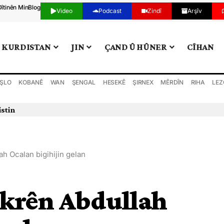
Dîtinên Min
Blog
Video
Podcast
Zindî
Arşîv
KURDISTAN
JIN
ÇAND Û HÛNER
CÎHAN
ŞLO
KOBANÊ
WAN
ŞENGAL
HESEKÊ
ŞIRNEX
MÊRDÎN
RIHA
LEZ
istin
ah Ocalan bigihijin gelan
ikrên Abdullah