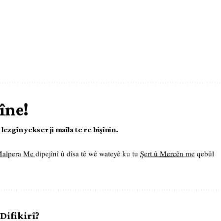
îne!
ezgîn yekser ji maîla te re bişînin.
 Malpera Me
dipejînî û dîsa tê wê wateyê ku tu
Şert û Mercên me
qebûl
 Difikirî?