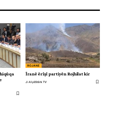
ROJANE
 hiqûqa
Îranê êrîşî partiyên Rojhilat kir
e
Ji Aliyê
Stêrk TV