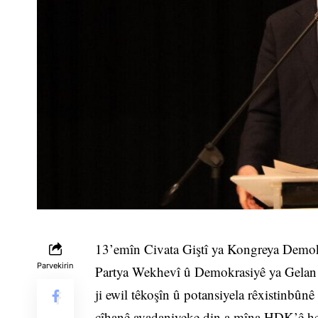
13’emîn Civata Giştî ya Kongreya Demok
Parvekirin
Partya Wekhevî û Demokrasiyê ya Gelan (
ji ewil têkoşîn û potansiyela rêxistinbû
cîhanê avadaniyeke din a mîna HDK’ê heye