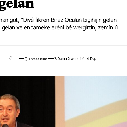
 gelan
n got, “Divê fikrên Birêz Ocalan bigihijin gelên
iyê gelan ve encameke erênî bê wergirtin, zemîn û
Dema Xwendinê: 4 Dq.