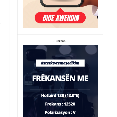
a
- Frekans -