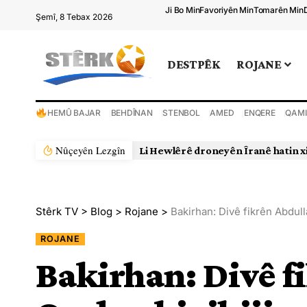
Ji Bo Min
Favoriyên Min
Tomarên Min
Şemî, 8 Tebax 2026
DESTPÊK
ROJANE
HEMÛ BAJAR
BEHDÎNAN
STENBOL
AMED
ENQERE
QAMI
Nûçeyên Lezgîn
Li Hewlêrê droneyên Îranê hatin x
Stêrk TV
>
Blog
>
Rojane
>
Bakirhan: Divê fikrên Abdull
ROJANE
Bakirhan: Divê f