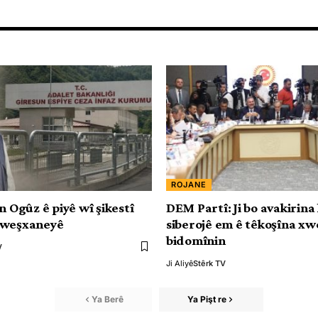
ROJANE
n Ogûz ê piyê wî şikestî
DEM Partî: Ji bo avakirina
xweşxaneyê
siberojê em ê têkoşîna xw
bidomînin
V
Ji Aliyê
Stêrk TV
Ya Berê
Ya Pişt re