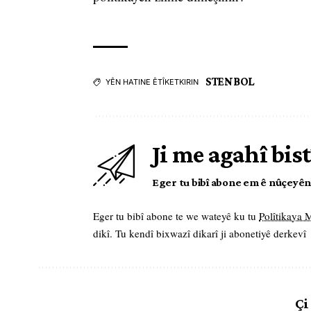
STENBOL
YÊN HATINE ÊTÎKETKIRIN
Ji me agahî bist
Eger tu bibî abone em ê nûçeyên l
Eger tu bibî abone te we wateyê ku tu
Polîtikaya
dikî. Tu kendî bixwazî dikarî ji abonetiyê derkevî
Çi