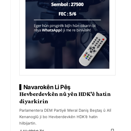
Navarokên Li Pêş
Hevberdevkên nû yên HDK’ê hatin
diyarkirin
Parlamentera DEM Partiyê Meral Daniş Beştaş û Alî
Kenanoglû ji bo Hevberdevkên HDK’ê hatin
hilbijartin.