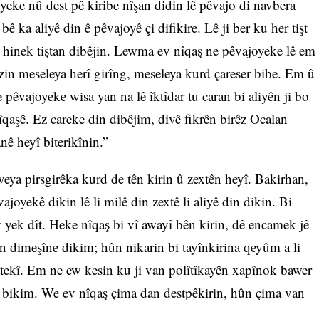
yeke nû dest pê kiribe nîşan didin lê pêvajo di navbera
ê ka aliyê din ê pêvajoyê çi difikire. Lê ji ber ku her tişt
we hinek tiştan dibêjin. Lewma ev nîqaş ne pêvajoyeke lê em
n meseleya herî girîng, meseleya kurd çareser bibe. Em û
êvajoyeke wisa yan na lê îktîdar tu caran bi aliyên ji bo
qaşê. Ez careke din dibêjim, divê fikrên birêz Ocalan
nê heyî biterikînin.”
veya pirsgirêka kurd de tên kirin û zextên heyî. Bakirhan,
oyekê dikin lê li milê din zextê li aliyê din dikin. Bi
 yek dît. Heke nîqaş bi vî awayî bên kirin, dê encamek jê
an dimeşîne dikim; hûn nikarin bi tayînkirina qeyûm a li
iştekî. Em ne ew kesin ku ji van polîtîkayên xapînok bawer
ar bikim. We ev nîqaş çima dan destpêkirin, hûn çima van