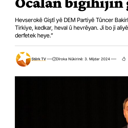
Ocalan bigihijin
Hevserokê Giştî yê DEM Partiyê Tûncer Bakirha
Tirkiye, kedkar, heval û hevrêyan. Ji bo ji al
derfetek heye.”
Stêrk TV
Dîroka Nûkirinê: 3. Mijdar 2024