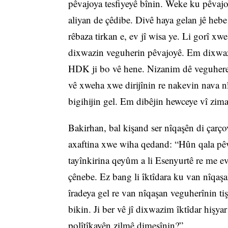
pêvajoya tesfiyeyê bînin. Weke ku pêvajo
aliyan de çêdibe. Divê haya gelan jê hebe b
rêbaza tirkan e, ev jî wisa ye. Li gorî x
dixwazin veguherin pêvajoyê. Em dixwazi
HDK ji bo vê hene. Nizanim dê veguhere p
vê xweha xwe dirijînin re nakevin nava nî
bigihijin gel. Em dibêjin hewceye vî zima
Bakirhan, bal kişand ser nîqaşên di çarço
axaftina xwe wiha qedand: “Hûn qala pêvaj
tayînkirina qeyûm a li Esenyurtê re me ev
çênebe. Ez bang li îktîdara ku van nîqaş
îradeya gel re van nîqaşan veguherînin t
bikin. Ji ber vê jî dixwazim îktîdar hişy
polîtîkayên zilmê dimeşînin?”