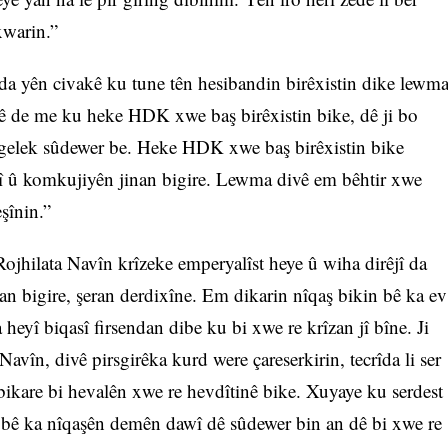
xwarin.”
 yên civakê ku tune tên hesibandin birêxistin dike lewm
yê de me ku heke HDK xwe baş birêxistin bike, dê ji bo
 gelek sûdewer be. Heke HDK xwe baş birêxistin bike
borî û komkujiyên jinan bigire. Lewma divê em bêhtir xwe
şînin.”
ojhilata Navîn krîzeke emperyalîst heye û wiha dirêjî da
yan bigire, şeran derdixîne. Em dikarin nîqaş bikin bê ka ev
heyî biqasî firsendan dibe ku bi xwe re krîzan jî bîne. Ji
avîn, divê pirsgirêka kurd were çareserkirin, tecrîda li ser
bikare bi hevalên xwe re hevdîtinê bike. Xuyaye ku serdest
in bê ka nîqaşên demên dawî dê sûdewer bin an dê bi xwe re