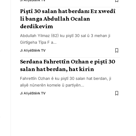
Ji Aliyê
Stêrk TV
Piştî 30 salan hat berdan: Ez xwedî
li banga Abdullah Ocalan
derdikevim
Abdullah Yilmaz (62) ku piştî 30 sal û 3 mehan ji
Girtîgeha Tîpa F a
…
Ji Aliyê
Stêrk TV
Serdana Fahrettîn Ozhan e piştî 30
salan hat berdan, hat kirin
Fahrettîn Ozhan ê ku piştî 30 salan hat berdan, ji
aliyê nûnerên komele û partiyên
…
Ji Aliyê
Stêrk TV