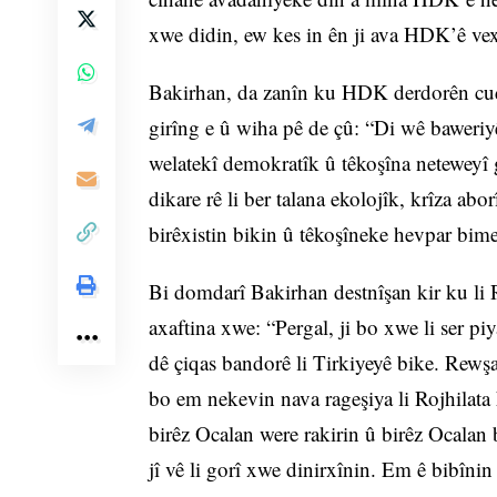
xwe didin, ew kes in ên ji ava HDK’ê ve
Bakirhan, da zanîn ku HDK derdorên cuda
girîng e û wiha pê de çû: “Di wê baweri
welatekî demokratîk û têkoşîna neteweyî
dikare rê li ber talana ekolojîk, krîza a
birêxistin bikin û têkoşîneke hevpar bime
Bi domdarî Bakirhan destnîşan kir ku li R
axaftina xwe: “Pergal, ji bo xwe li ser pi
dê çiqas bandorê li Tirkiyeyê bike. Rewşa 
bo em nekevin nava rageşiya li Rojhilata N
birêz Ocalan were rakirin û birêz Ocalan 
jî vê li gorî xwe dinirxînin. Em ê bibîn