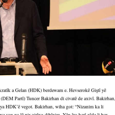
ratîk a Gelan (HDK) berdewam e. Hevserokê Giştî yê
DEM Partî) Tuncer Bakirhan di civatê de axivî. Bakirhan
nê ya HDK’ê vegot. Bakirhan, wiha got: “Nizanim ka li
 yan na lê pir girîng dibînim. Yên îro herî zêde li ber