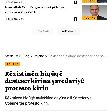
ROJANE
Ji Aliyê
Stêrk TV
Emrûllah Cîn: Ev gava destpêkê ye,
encam wê erênî be
ROJANE
Ji Aliyê
Stêrk TV
Ya Berê
Ya Pişt re
Stêrk TV
>
Blog
>
Rojane
>
Rêxistinên hiqûqê desteserkirina şaredariyê protesto kirin
ROJANE
Rêxistinên hiqûqê
desteserkirina şaredariyê
protesto kirin
Rêxistinên hiqûqê tayînkirina qeyûm a li Şaredariya
Colemêrgê protesto kirin.