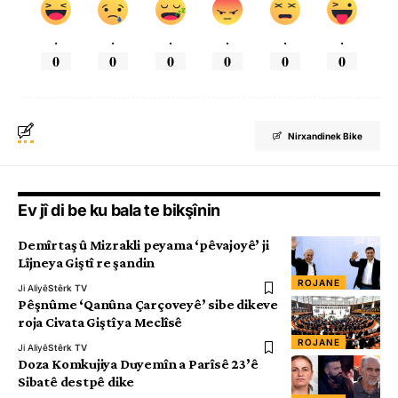
.
.
.
.
.
.
0
0
0
0
0
0
Nirxandinek Bike
Ev jî di be ku bala te bikşînin
Demîrtaş û Mizrakli peyama ‘pêvajoyê’ ji
Lîjneya Giştî re şandin
ROJANE
Ji Aliyê
Stêrk TV
Pêşnûme ‘Qanûna Çarçoveyê’ sibe dikeve
roja Civata Giştî ya Meclîsê
ROJANE
Ji Aliyê
Stêrk TV
Doza Komkujiya Duyemîn a Parîsê 23’ê
Sibatê destpê dike