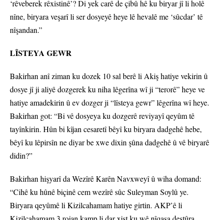
‘rêveberek rêxistinê’? Di yek carê de çibû hê ku biryar jî li holê
nîne, biryara veşarî li ser dosyeyê heye lê hevalê me ‘sûcdar’ tê
nîşandan.”
LÎSTEYA GEWR
Bakirhan anî ziman ku dozek 10 sal berê li Akiş hatiye vekirin û
dosye jî ji aliyê dozgerek ku niha lêgerîna wî ji “terorê” heye ve
hatiye amadekirin û ev dozger ji “lîsteya gewr” lêgerîna wî heye.
Bakirhan got: “Bi vê dosyeya ku dozgerê reviyayî qeyûm tê
tayînkirin. Hûn bi kîjan cesaretî bêyî ku biryara dadgehê hebe,
bêyî ku lêpirsîn ne diyar be xwe dixin şûna dadgehê û vê biryarê
didin?”
Bakirhan hişyarî da Wezîrê Karên Navxweyî û wiha domand:
“Cihê ku hûnê biçinê cem wezîrê sûc Suleyman Soylû ye.
Biryara qeyûmê li Kizilcahamam hatiye girtin. AKP’ê li
Kizilcahamam 3 rojan kamp li dar xist ku wê nîqaşa destûra