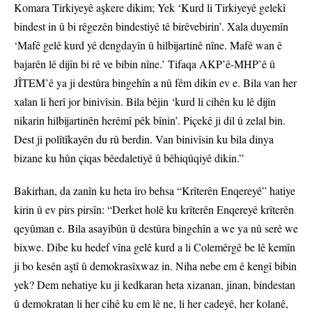
Komara Tirkiyeyê aşkere dikim; Yek ‘Kurd li Tirkiyeyê gelekî
bindest in û bi rêgezên bindestiyê tê birêvebirin’. Xala duyemîn
‘Mafê gelê kurd yê dengdayîn û hilbijartinê nîne. Mafê wan ê
bajarên lê dijîn bi rê ve bibin nîne.’ Tifaqa AKP’ê-MHP’ê û
JÎTEM’ê ya ji destûra bingehîn a nû fêm dikin ev e. Bila van her
xalan li herî jor binivîsin. Bila bêjin ‘kurd li cihên ku lê dijîn
nikarin hilbijartinên herêmî pêk bînin’. Piçekê ji dil û zelal bin.
Dest ji polîtîkayên du rû berdin. Van binivîsin ku bila dinya
bizane ku hûn çiqas bêedaletiyê û bêhiqûqiyê dikin.”
Bakirhan, da zanîn ku heta îro behsa “Krîterên Enqereyê” hatiye
kirin û ev pirs pirsîn: “Derket holê ku krîterên Enqereyê krîterên
qeyûman e. Bila asayîbûn û destûra bingehîn a we ya nû serê we
bixwe. Dibe ku hedef vîna gelê kurd a li Colemêrgê be lê kemîn
ji bo kesên aştî û demokrasîxwaz in. Niha nebe em ê kengî bibin
yek? Dem nehatiye ku ji kedkaran heta xizanan, jinan, bindestan
û demokratan li her cihê ku em lê ne, li her cadeyê, her kolanê,