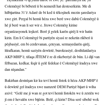
Colemêrgê bi bêbextî û bi nemerdî hat desteserkirin. Me di
hilbijartina 31’ê Adarê de bi ked û têkoşînek mezin şaredariya
xwe girt. Pergal bi hemû hêza xwe berê xwe dabû Colemêrgê û
hê jî berê wan li ser wir e. Jixwe Colemêrg kirine
organîzasyonek leşkerî. Berê jî gelek karên qirêj li wir hatin
kirin. Em li Colemêrgê bi partiyên siyasî re neketin rikberî û
pêşbasiyê, em bi cerdevanan, çeteyan, sermayedarên qirêj,
îtîrafkaran, hemû saziyên dewletê, burokrasiyê, desthilatdariya
AKP-MHP’ê, tifaqa JÎTEM’ê re di rikeberiyê de bûn. Li dijî van
fêlbazan, kedkar, feqîr û gelê fedekar ê Colemêrgê îradeya xwe
dan nîşandan.”
Bakirhan destnîşan kir ku tevî hemû lîstok û hêza AKP-MHP’ê
û dewletê gel îradeya xwe namzetê DEM Partiyê bijart û wiha
axivî: “Gelê me ji wan re got tevî hemû lîstokên we û zextên we
jî em ê hevalên xwe bijêrin. Belê, çi kirin? Dîsa serê sibehê wek