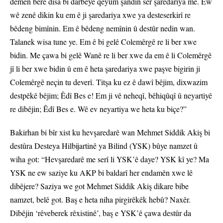
demên berê dîsa bi darbeyê qeyûm şandin ser şaredariya me. Ew
wê zenê dikin ku em ê ji şaredariya xwe ya desteserkirî re
bêdeng bimînin. Em ê bêdeng nemînin û destûr nedin wan.
Talanek wisa tune ye. Em ê bi gelê Colemêrgê re li ber xwe
bidin. Me çawa bi gelê Wanê re li ber xwe da em ê li Colemêrgê
jî li ber xwe bidin û em ê heta şaredariya xwe paşve bigirin ji
Colemêrgê neçin tu deverî. Titşa ku ez ê dawî bêjim, dixwazim
destpêkê bêjim; Êdî Bes e! Em ji vê neheqî, bêhiqûqî û neyartiyê
re dibêjin; Êdî Bes e. Wê ev neyartiya we heta ku biçe?”
Bakirhan bi bîr xist ku hevşaredarê wan Mehmet Siddik Akiş bi
destûra Desteya Hilbijartinê ya Bilind (YSK) bûye namzet û
wiha got: “Hevşaredarê me serî li YSK’ê daye? YSK kî ye? Ma
YSK ne ew saziye ku AKP bi baldarî her endamên xwe lê
dibêjere? Saziya we got Mehmet Siddik Akiş dikare bibe
namzet, belê got. Baş e heta niha pirgirêkêk hebû? Naxêr.
Dibêjin ‘rêveberek rêxistinê’, baş e YSK’ê çawa destûr da