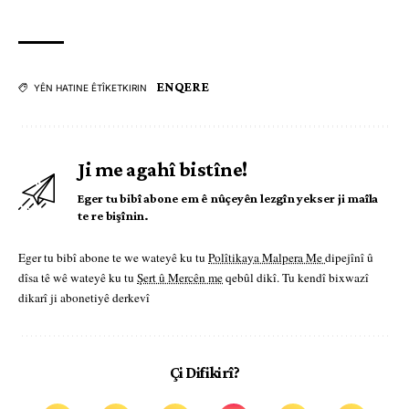
ENQERE
YÊN HATINE ÊTÎKETKIRIN
Ji me agahî bistîne!
Eger tu bibî abone em ê nûçeyên lezgîn yekser ji maîla
te re bişînin.
Eger tu bibî abone te we wateyê ku tu
Polîtikaya Malpera Me
dipejînî û
dîsa tê wê wateyê ku tu
Şert û Mercên me
qebûl dikî. Tu kendî bixwazî
dikarî ji abonetiyê derkevî
Çi Difikirî?