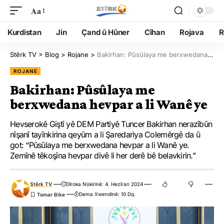
Aa
Kurdistan
Jin
Çand û Hûner
Cîhan
Rojava
R
Stêrk TV
>
Blog
>
Rojane
>
Bakirhan: Pûsûlaya me berxwedana hevpar a li Wanê ye
ROJANE
Bakirhan: Pûsûlaya me
berxwedana hevpar a li Wanê ye
Hevserokê Giştî yê DEM Partiyê Tuncer Bakirhan nerazîbûn
nîşanî tayînkirina qeyûm a li Şaredariya Colemêrgê da û
got: “Pûsûlaya me berxwedana hevpar a li Wanê ye.
Zemînê têkoşîna hevpar divê li her derê bê belavkirin.”
Stêrk TV
Dîroka Nûkirinê: 4. Hezîran 2024
Dema Xwendinê: 10 Dq.