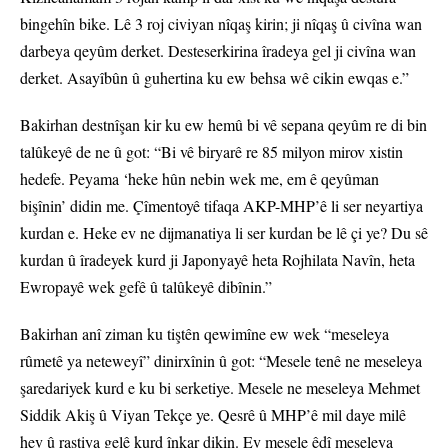
bingehîn bike. Lê 3 roj civiyan nîqaş kirin; ji nîqaş û civîna wan
darbeya qeyûm derket. Desteserkirina îradeya gel ji civîna wan
derket. Asayîbûn û guhertina ku ew behsa wê cikin ewqas e.”
Bakirhan destnîşan kir ku ew hemû bi vê sepana qeyûm re di bin
talûkeyê de ne û got: “Bi vê biryarê re 85 milyon mirov xistin
hedefe. Peyama ‘heke hûn nebin wek me, em ê qeyûman
bişînin’ didin me. Çîmentoyê tifaqa AKP-MHP’ê li ser neyartiya
kurdan e. Heke ev ne dijmanatiya li ser kurdan be lê çi ye? Du sê
kurdan û îradeyek kurd ji Japonyayê heta Rojhilata Navîn, heta
Ewropayê wek gefê û talûkeyê dibînin.”
Bakirhan anî ziman ku tiştên qewimîne ew wek “meseleya
rûmetê ya neteweyî” dinirxînin û got: “Mesele tenê ne meseleya
şaredariyek kurd e ku bi serketiye. Mesele ne meseleya Mehmet
Siddik Akiş û Viyan Tekçe ye. Qesrê û MHP’ê mil daye milê
hev û rastiya gelê kurd înkar dikin. Ev mesele êdî meseleya