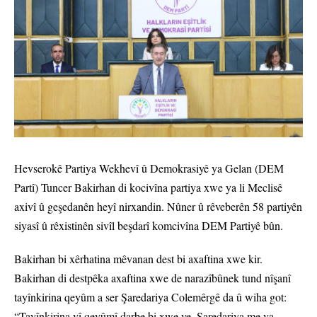
Hevserokê Partiya Wekhevî û Demokrasiyê ya Gelan (DEM
Partî) Tuncer Bakirhan di kocivîna partiya xwe ya li Meclisê
axivî û geşedanên heyî nirxandin. Nûner û rêveberên 58 partiyên
siyasî û rêxistinên sivîl beşdarî komcivîna DEM Partiyê bûn.
Bakirhan bi xêrhatina mêvanan dest bi axaftina xwe kir.
Bakirhan di destpêka axaftina xwe de narazîbûnek tund nîşanî
tayînkirina qeyûm a ser Şaredariya Colemêrgê da û wiha got:
“Tayînkirina vî qeyûmî darbe bi xwe ye. Şaredariya me ya