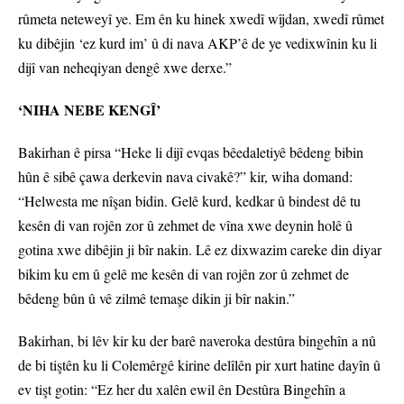
rûmeta neteweyî ye. Em ên ku hinek xwedî wîjdan, xwedî rûmet
ku dibêjin ‘ez kurd im’ û di nava AKP’ê de ye vedixwînin ku li
dijî van neheqiyan dengê xwe derxe.”
‘NIHA NEBE KENGÎ’
Bakirhan ê pirsa “Heke li dijî evqas bêedaletiyê bêdeng bibin
hûn ê sibê çawa derkevin nava civakê?” kir, wiha domand:
“Helwesta me nîşan bidin. Gelê kurd, kedkar û bindest dê tu
kesên di van rojên zor û zehmet de vîna xwe deynin holê û
gotina xwe dibêjin ji bîr nakin. Lê ez dixwazim careke din diyar
bikim ku em û gelê me kesên di van rojên zor û zehmet de
bêdeng bûn û vê zilmê temaşe dikin ji bîr nakin.”
Bakirhan, bi lêv kir ku der barê naveroka destûra bingehîn a nû
de bi tiştên ku li Colemêrgê kirine delîlên pir xurt hatine dayîn û
ev tişt gotin: “Ez her du xalên ewil ên Destûra Bingehîn a