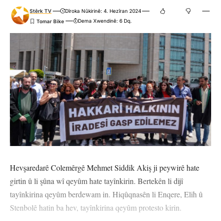
Stêrk TV
Dîroka Nûkirinê: 4. Hezîran 2024
Dema Xwendinê: 6 Dq.
Hevşaredarê Colemêrgê Mehmet Siddik Akiş ji peywirê hate
girtin û li şûna wî qeyûm hate tayînkirin. Bertekên li dijî
tayînkirina qeyûm berdewam in. Hiqûqnasên li Enqere, Elih û
Stenbolê hatin ba hev, tayînkirina qeyûm protesto kirin.