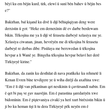
bêyî ku em bêjin kurd, tirk, elewî û sunî bên bahev û bêjin bes
e?”
Bakirhan, bal kişand ku divê li dijî bêhiqûqiyan deng were
derxistin û got: “Heke em dernexînin dê ev darbe berdewam
bikin. Têkoşîna me ya li dijî vê feraseta darbeyê xelasiya me ye.
Xelasiya ciwanan, jinan, hevrêyên me di têkoşîna bi feraseta
darbeyê re derbas dibe. Pisûlaya me berxwedan û têkoşîna
hevpar a li Wanê ye. Bingeha têkoşîna hevpar belavî her derê
Tirkiyeyê kirine.”
Bakirhan, da zanîn ku desthilat di nava pratîkeke ku rehmetê li
Kenan Evren bîne tevdigere ye û wiha dirêjî da axaftina xwe:
“Em ê li dijî van pêkanînan qet nesikinin û çavtirsandî nabin. Em
ê qet bi paş ve gav naavêjin. Em ê parastina şaredariyên xwe
bidomînin. Em ê piştevaniya civakî ya herî xurt birêxistin bikin û
ji bo ku heman tişt li tu dera Tirkiyeyê pêk neyên em ê