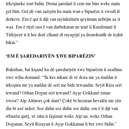
têkoşîneke xurt bidin. Dema şaredarî li cem me bûn weke mala
gel bûn. Gel dê van saziyên ku mala wan e biparêze û xwedî lê
derkeve. Em ê qet li dijî van tayînkirinên qeyûman nebêjin ax û
wax. Em ê rûyê rast ê van darbekaran ne tenê li Kurdistanê li
Tirkiyeyê û li her derê cîhanê di rayagiştî ya demokratîk de teşhîr
bikin.”
‘EM Ê ŞAREDARIYÊN XWE BIPARÊZIN’
Bakirhan, bal kişand ku dê şaredariyên xwe biparêzin û axaftina
xwe wiha domand: “Tu kes nikare di vê doza me ya mafdar û
têkoşîna me ya mafdar de serî me bide tewandin. Seyît Riza serî
tewand? Orhan Dogan serî tewand? Ayşe Gokkanê eman
xwest? Alp Altinors çok danî? Çokê bi hezaran hevalên me yên
din bi axê neket. Soz didin soz didin soz didin; em ê li dijî van
rêbazên qirêj, vê zilm û faşîzmê weke Alp’an, weke Orhan
Doganan, Seyît Rizayan û Ayşe Gokkanan li ber xwe bidin.”