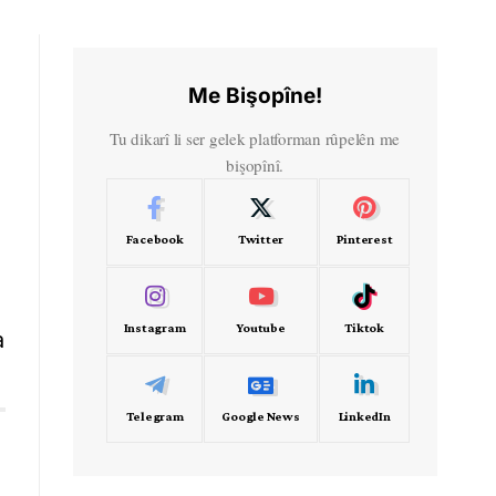
Me Bişopîne!
Tu dikarî li ser gelek platforman rûpelên me
bişopînî.
Facebook
Twitter
Pinterest
Instagram
Youtube
Tiktok
a
Telegram
Google News
LinkedIn