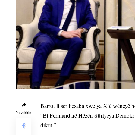
Barrot li ser hesaba xwe ya X’ê wêneyê h
Parvekirin
“Bi Fermandarê Hêzên Sûriyeya Demokratî
dikin.”