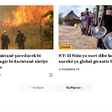
CÎHAN
istanê şaredarek bi
NY: El Niño ya xurt dibe k
agir bi daristanê xistiye
xurekê ya global girantir 
n
Ji Aliyê
Stêrk TV
V
Ya Berê
Ya Pişt re