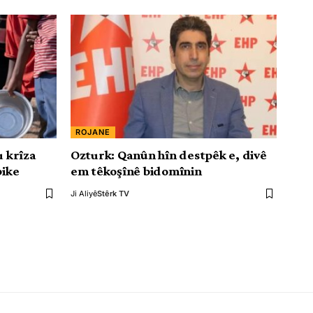
ROJANE
u krîza
Ozturk: Qanûn hîn destpêk e, divê
bike
em têkoşînê bidomînin
Ji Aliyê
Stêrk TV