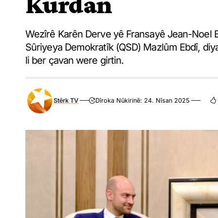
Kurdan
Wezîrê Karên Derve yê Fransayê Jean-Noel Ba
Sûriyeya Demokratîk (QSD) Mazlûm Ebdî, diya
li ber çavan were girtin.
Stêrk TV
Dîroka Nûkirinê: 24. Nîsan 2025