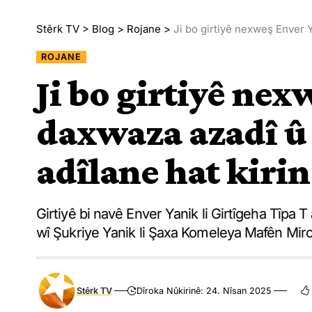
Stêrk TV
>
Blog
>
Rojane
>
Ji bo girtiyê nexweş Enver Y
ROJANE
Ji bo girtiyê ne
daxwaza azadî û
adîlane hat kirin
Girtiyê bi navê Enver Yanik li Girtîgeha Tîpa T
wî Şukriye Yanik li Şaxa Komeleya Mafên Mir
Stêrk TV
Dîroka Nûkirinê: 24. Nîsan 2025