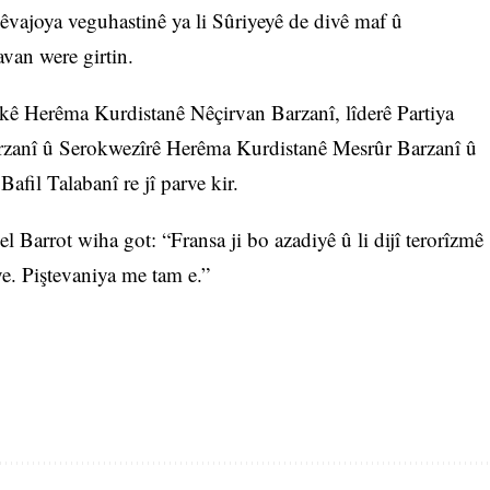
êvajoya veguhastinê ya li Sûriyeyê de divê maf û
van were girtin.
kê Herêma Kurdistanê Nêçirvan Barzanî, lîderê Partiya
zanî û Serokwezîrê Herêma Kurdistanê Mesrûr Barzanî û
afil Talabanî re jî parve kir.
Barrot wiha got: “Fransa ji bo azadiyê û li dijî terorîzmê
ye. Piştevaniya me tam e.”