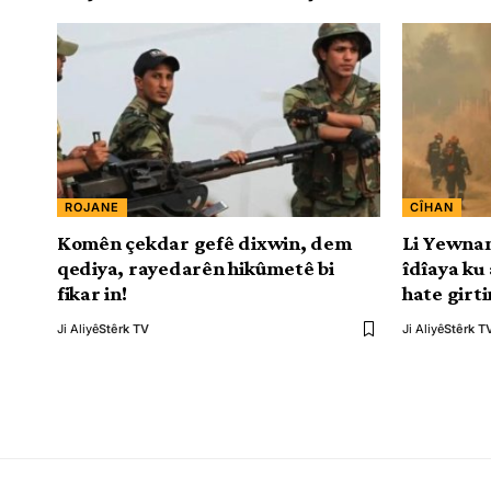
ROJANE
CÎHAN
Komên çekdar gefê dixwin, dem
Li Yewnan
qediya, rayedarên hikûmetê bi
îdîaya ku 
fikar in!
hate girti
Ji Aliyê
Stêrk TV
Ji Aliyê
Stêrk T