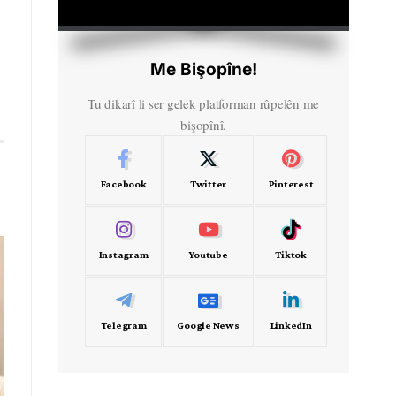
HD
00:00
Me Bişopîne!
Tu dikarî li ser gelek platforman rûpelên me
bişopînî.
Facebook
Twitter
Pinterest
Instagram
Youtube
Tiktok
Telegram
Google News
LinkedIn