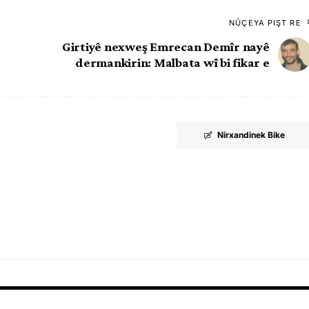
NÛÇEYA PIŞT RE
Girtiyê nexweş Emrecan Demîr nayê
dermankirin: Malbata wî bi fikar e
Nirxandinek Bike