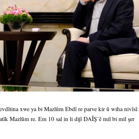
evdîtina xwe ya bi Mazlûm Ebdî re parve kir û wiha nivîsî:
k Mazlûm re. Em 10 sal in li dijî DAÎŞ’ê mil bi mil şer