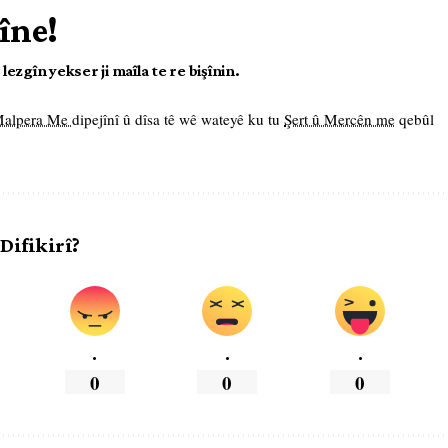
îne!
ezgîn yekser ji maîla te re bişînin.
 Malpera Me
dipejînî û dîsa tê wê wateyê ku tu
Şert û Mercên me
qebûl
 Difikirî?
.
.
.
0
0
0