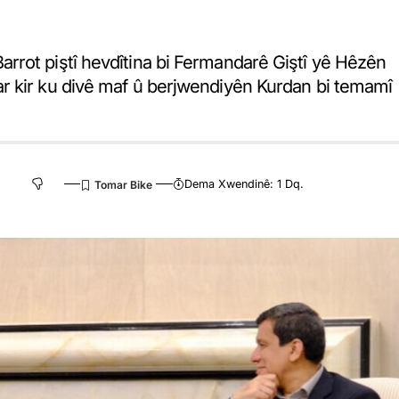
rrot piştî hevdîtina bi Fermandarê Giştî yê Hêzên
r kir ku divê maf û berjwendiyên Kurdan bi temamî
Dema Xwendinê: 1 Dq.