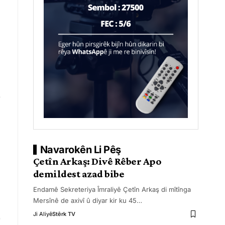
Navarokên Li Pêş
Çetîn Arkaş: Divê Rêber Apo
demildest azad bibe
Endamê Sekreteriya Îmraliyê Çetîn Arkaş di mîtînga
Mersînê de axivî û diyar kir ku 45
…
Ji Aliyê
Stêrk TV