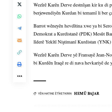
Wezîrê Karên Derve destnîşan kir ku di p
berjewendiyên Kurdan bi temamî li ber ça
Barrot wêneyên hevdîtina xwe ya bi Sero
Demokrat a Kurdistanê (PDK) Mesût Bar
lîderê Yekîtî Niştimanî Kurdistan (YNK) B
Wezîrê Karên Derve yê Fransayê Jean-Noel 
bi Kurdên Iraqê re di nava hevkariyê de 
HEMÛ BAJAR
YÊN HATINE ÊTÎKETKIRIN