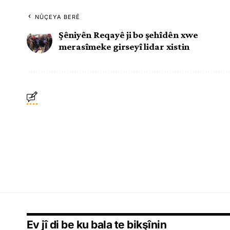
NÛÇEYA BERÊ
Şêniyên Reqayê ji bo şehîdên xwe
merasîmeke girseyî lidar xistin
Ev jî di be ku bala te bikşînin