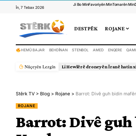
Ji Bo Min
Favoriyên Min
Tomarên Min
În, 7 Tebax 2026
DESTPÊK
ROJANE
HEMÛ BAJAR
BEHDÎNAN
STENBOL
AMED
ENQERE
QAMI
Nûçeyên Lezgîn
Li Hewlêrê droneyên Îranê hatin x
Stêrk TV
>
Blog
>
Rojane
>
Barrot: Divê guh bidin mafê
ROJANE
Barrot: Divê guh