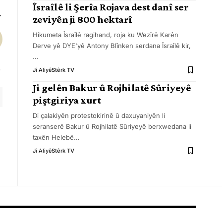
Îsraîlê li Şerîa Rojava dest danî ser
zeviyên ji 800 hektarî
Hikumeta Îsraîlê ragihand, roja ku Wezîrê Karên
Derve yê DYE'yê Antony Blînken serdana Îsraîlê kir,
…
Ji Aliyê
Stêrk TV
Ji gelên Bakur û Rojhilatê Sûriyeyê
piştgiriya xurt
Di çalakiyên protestokirinê û daxuyaniyên li
seranserê Bakur û Rojhilatê Sûriyeyê berxwedana li
taxên Helebê
…
Ji Aliyê
Stêrk TV