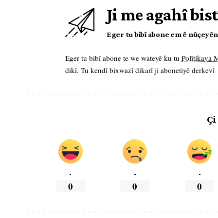
Ji me agahî bist
Eger tu bibî abone em ê nûçeyên l
Eger tu bibî abone te we wateyê ku tu
Polîtikaya
dikî. Tu kendî bixwazî dikarî ji abonetiyê derkevî
Çi
.
.
.
0
0
0