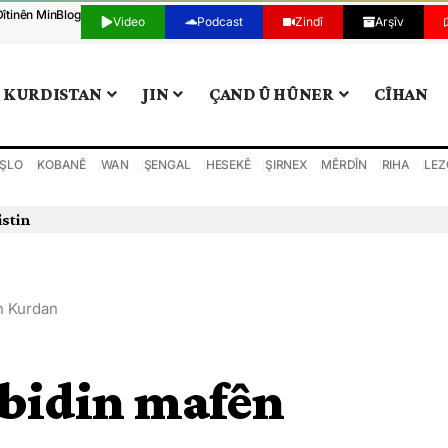
Dîtinên Min
Blog
Video
Podcast
Zindî
Arşîv
KURDISTAN
JIN
ÇAND Û HÛNER
CÎHAN
ŞLO
KOBANÊ
WAN
ŞENGAL
HESEKÊ
ŞIRNEX
MÊRDÎN
RIHA
LEZ
istin
n Kurdan
 bidin mafên