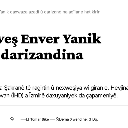
anik daxwaza azadî û darizandina adîlane hat kirin
xweş Enver Yanik
 darizandina
 a Şakranê tê ragirtin û nexweşiya wî giran e. Hevjîn
ovan (ÎHD) a Îzmîrê daxuyaniyek da çapameniyê.
Dema Xwendinê: 3 Dq.