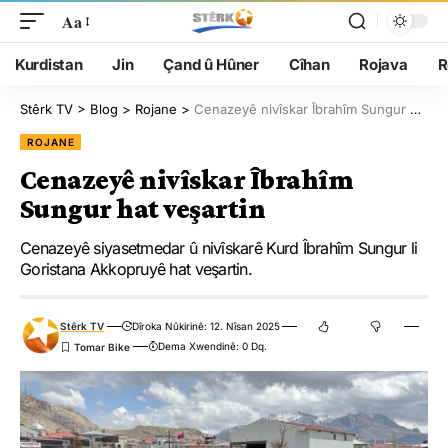
Aa
Kurdistan
Jin
Çand û Hûner
Cîhan
Rojava
R
Stêrk TV
>
Blog
>
Rojane
>
Cenazeyê nivîskar Îbrahîm Sungur hat veşartin
ROJANE
Cenazeyê nivîskar Îbrahîm
Sungur hat veşartin
Cenazeyê siyasetmedar û nivîskarê Kurd Îbrahîm Sungur li
Goristana Akkopruyê hat veşartin.
Stêrk TV
Dîroka Nûkirinê: 12. Nîsan 2025
Dema Xwendinê: 0 Dq.