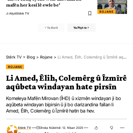
mafên her kesî lê ewle be’
ROJANE
Ji Aliyê
Stêrk TV
Ya Berê
Ya Pişt re
Stêrk TV
>
Blog
>
Rojane
>
Li Amed, Êlih, Colemêrg û Îzmîrê aqûbeta windayan hate pirsîn
ROJANE
Li Amed, Êlih, Colemêrg û Îzmîrê
aqûbeta windayan hate pirsîn
Komeleya Mafên Mirovan (ÎHD) û xizmên windayan ji bo
aqûbeta windayan bipirsin û ji bo darizandina faîlan li
Amed, Êlih, Colemêrg û Îzmîrê hatin ba hev.
Stêrk TV
Dîroka Nûkirinê: 12. Nîsan 2025