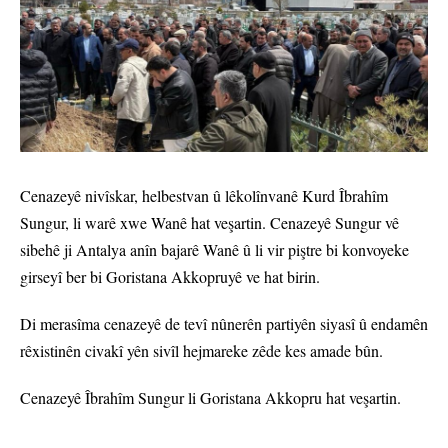
Cenazeyê nivîskar, helbestvan û lêkolînvanê Kurd Îbrahîm
Sungur, li warê xwe Wanê hat veşartin. Cenazeyê Sungur vê
sibehê ji Antalya anîn bajarê Wanê û li vir piştre bi konvoyeke
girseyî ber bi Goristana Akkopruyê ve hat birin.
Di merasîma cenazeyê de tevî nûnerên partiyên siyasî û endamên
rêxistinên civakî yên sivîl hejmareke zêde kes amade bûn.
Cenazeyê Îbrahîm Sungur li Goristana Akkopru hat veşartin.