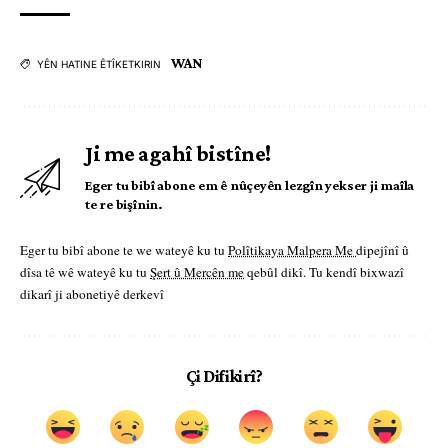
WAN
YÊN HATINE ÊTÎKETKIRIN
Ji me agahî bistîne!
Eger tu bibî abone em ê nûçeyên lezgîn yekser ji maîla
te re bişînin.
Eger tu bibî abone te we wateyê ku tu
Polîtikaya Malpera Me
dipejînî û
dîsa tê wê wateyê ku tu
Şert û Mercên me
qebûl dikî. Tu kendî bixwazî
dikarî ji abonetiyê derkevî
Çi Difikirî?