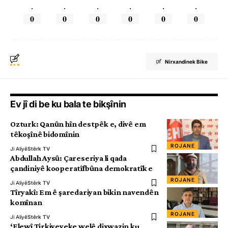
.
.
.
.
.
.
0
0
0
0
0
0
Nirxandinek Bike
Ev jî di be ku bala te bikşînin
Ozturk: Qanûn hîn destpêk e, divê em
têkoşînê bidomînin
ROJANE
Ji Aliyê
Stêrk TV
Abdullah Aysû: Çareseriya li qada
çandiniyê kooperatîfbûna demokratîk e
ROJANE
Ji Aliyê
Stêrk TV
Tîryakî: Em ê şaredariyan bikin navendên
komînan
ROJANE
Ji Aliyê
Stêrk TV
‘Elewî Tirkiyeyeke welê dixwazin ku