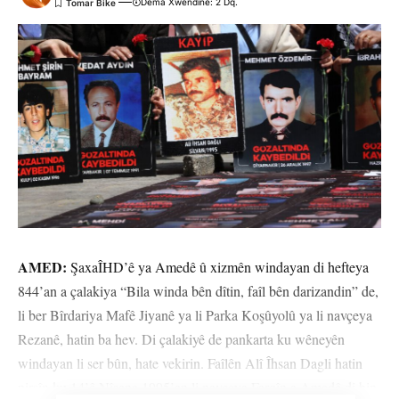
Dema Xwendinê: 2 Dq.
AMED:
ŞaxaÎHD’ê ya Amedê û xizmên windayan di hefteya
844’an a çalakiya “Bila winda bên dîtin, faîl bên darizandin” de,
li ber Bîrdariya Mafê Jiyanê ya li Parka Koşûyolû ya li navçeya
Rezanê, hatin ba hev. Di çalakiyê de pankarta ku wêneyên
windayan li ser bûn, hate vekirin. Faîlên Alî Îhsan Dagli hatin
pirsîn ku 14’ê Nîsana 1995’an li navçeya Farqîn a Amedê di bin