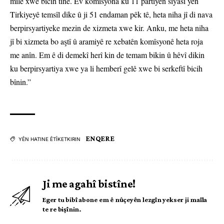
milê xwe bicih tîne. Ev komîsyona ku 11 partiyên siyasî yên
Tirkiyeyê temsîl dike û ji 51 endaman pêk tê, heta niha jî di nava
berpirsyartiyeke mezin de xizmeta xwe kir. Anku, me heta niha
jî bi xizmeta bo aştî û aramiyê re xebatên komîsyonê heta roja
me anîn. Em ê di demekî herî kin de temam bikin û hêvî dikin
ku berpirsyartiya xwe ya li hemberî gelê xwe bi serkeftî bicih
bînin.”
ENQERE
YÊN HATINE ÊTÎKETKIRIN
Ji me agahî bistîne!
Eger tu bibî abone em ê nûçeyên lezgîn yekser ji maîla
te re bişînin.