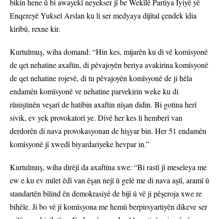
bikin hene û bi awayekî neyekser jî be Wekîlê Partiya Îyiyê yê
Enqereyê Yuksel Arslan ku li ser medyaya dijîtal çendek îdia
kiribû, rexne kir.
Kurtulmuş, wiha domand: “Hin kes, mijarên ku di vê komîsyonê
de qet nehatine axaftin, di pêvajoyên beriya avakirina komîsyonê
de qet nehatine rojevê, di tu pêvajoyên komîsyonê de ji hêla
endamên komîsyonê ve nehatine parvekirin weke ku di
rûniştinên veşarî de hatibin axaftin nîşan didin. Bi gotina herî
sivik, ev yek provokatorî ye. Divê her kes li hemberî van
derdorên di nava provokasyonan de hişyar bin. Her 51 endamên
komîsyonê jî xwedî biyardariyeke hevpar in.”
Kurtulmuş, wiha dirêjî da axaftina xwe: “Bi rastî jî meseleya me
ew e ku ev milet êdî van êşan nejî û gelê me di nava aştî, aramî û
standartên bilind ên demokrasiyê de bijî û vê ji pêşeroja xwe re
bihêle. Ji bo vê jî komîsyona me hemû berpirsyartiyên dikeve ser