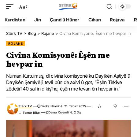
Aa
Kurdistan
Jin
Çand û Hûner
Cîhan
Rojava
R
Stêrk TV
>
Blog
>
Rojane
>
Civîna Komîsyonê: Êşên me hevpar in
ROJANE
Civîna Komîsyonê: Êşên me
hevpar in
Numan Kurtulmuş, di civîna komîsyonê ku Dayikên Aştiyê û
Dayikên Şemiyê jî tevlî bûn de axivî û got, “Êşên Tirkiye
zêdetirî 40 sal in dikişîne, êşên me tevan ên hevpar in.”
Stêrk TV
Dîroka Nûkirinê: 21. Tebax 2025
Dema Xwendinê: 2 Dq.