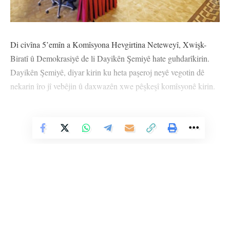
Di civîna 5’emîn a Komîsyona Hevgirtina Neteweyî, Xwişk-
Biratî û Demokrasiyê de li Dayikên Şemiyê hate guhdarîkirin.
Dayikên Şemiyê, diyar kirin ku heta paşeroj neyê vegotin dê
nekarin îro jî vebêjin û daxwazên xwe pêşkeşî komîsyonê kirin.
Dayika Şemiyê Îkbal Yarici, ji bo kekê xwe yê di bin çavan de
hatiye windakirin û hemû windakiriyan daxwaza edaletê kir.
Vê Nûçeyê Bixwîne
Îkbal Yariciyê got: “Birêz Serok, heta em rabûrdiyê venebêjin em
nikarin îroyê jî vebêjin.” Îkbal Yariciyê, da zanîn ku kekê wê
Hayrettîn Eren di sala 1954’an de li ji Zanîngeha Stenbolê
mezun bûye, mamosteyê zimanê Ingilîzî bû lê nekariya pîşeya
xwe bike û got: “Kekê min, di sala 1980’an de ji bo hevdîtina bi
hevalên xwe re ji malê derket. Dema haya polîsan ji hevdîtinê
bû, birayê min binçav kirin û birin Qereqola Karagumrukê ya