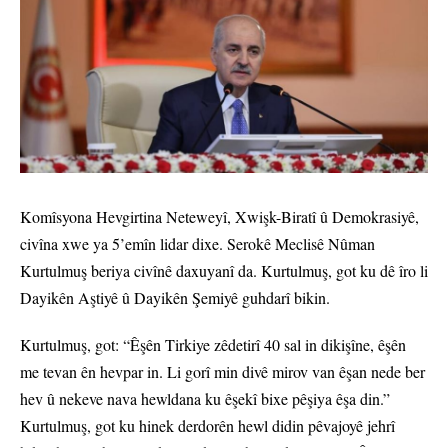
Komîsyona Hevgirtina Neteweyî, Xwişk-Biratî û Demokrasiyê,
civîna xwe ya 5’emîn lidar dixe. Serokê Meclisê Nûman
Kurtulmuş beriya civînê daxuyanî da. Kurtulmuş, got ku dê îro li
Dayikên Aştiyê û Dayikên Şemiyê guhdarî bikin.
Kurtulmuş, got: “Êşên Tirkiye zêdetirî 40 sal in dikişîne, êşên
me tevan ên hevpar in. Li gorî min divê mirov van êşan nede ber
hev û nekeve nava hewldana ku êşekî bixe pêşiya êşa din.”
Kurtulmuş, got ku hinek derdorên hewl didin pêvajoyê jehrî