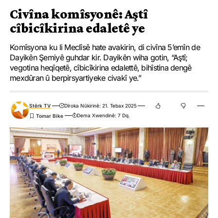
Civîna komîsyonê: Aştî
cîbicîkirina edaletê ye
Komîsyona ku li Meclîsê hate avakirin, di civîna 5’emîn de
Dayikên Şemiyê guhdar kir. Dayikên wiha gotin, “Aştî;
vegotina heqîqetê, cîbicîkirina edalettê, bihîstina dengê
mexdûran û berpirsyartiyeke civakî ye.”
Stêrk TV
Dîroka Nûkirinê: 21. Tebax 2025
Dema Xwendinê: 7 Dq.