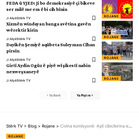
FEDA û YJED: Ji bo demokrasiyê çi bikeve
ser milê me em ê bi cih bînin
ROJANE
Ji Aliyê
Stêrk TV
Xizmên windayan banga avêtina gavên
wêrektir kirin
ROJANE
Ji Aliyê
Stêrk TV
Dayikên Şemiyê aqûbeta Suleyman Cîhan
pirsîn
ROJANE
Ji Aliyê
Stêrk TV
Girtî Aydin Ogûz ê piyê wî şikestî nabin
nexweşxaneyê
ROJANE
Ji Aliyê
Stêrk TV
Ya Berê
Ya Pişt re
Stêrk TV
>
Blog
>
Rojane
>
Civîna komîsyonê: Aştî cîbicîkirina edaletê ye
ROJANE