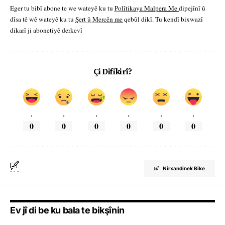
Eger tu bibî abone te we wateyê ku tu
Polîtikaya Malpera Me
dipejînî û
dîsa tê wê wateyê ku tu
Şert û Mercên me
qebûl dikî. Tu kendî bixwazî
dikarî ji abonetiyê derkevî
Çi Difikirî?
.
.
.
.
.
.
0
0
0
0
0
0
Nirxandinek Bike
Ev jî di be ku bala te bikşînin