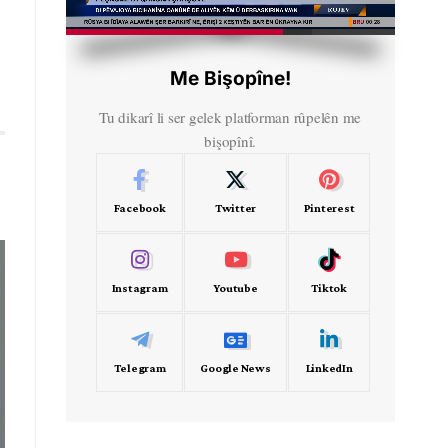
HD
00:54
Me Bişopîne!
Tu dikarî li ser gelek platforman rûpelên me
bişopînî.
Facebook
Twitter
Pinterest
Instagram
Youtube
Tiktok
Telegram
Google News
LinkedIn