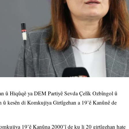
 û Hiqûqê ya DEM Partiyê Sevda Çelîk Ozbîngol û
 û kesên di Komkujiya Girtîgehan a 19’ê Kanûnê de
komkujiya 19’ê Kanûna 2000’î de ku li 20 girtîgehan hate