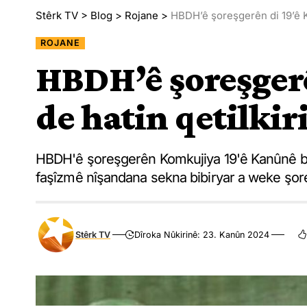
Stêrk TV
>
Blog
>
Rojane
>
HBDH’ê şoreşgerên di 19’ê Ka
ROJANE
HBDH’ê şoreşger
de hatin qetilkiri
HBDH'ê şoreşgerên Komkujiya 19'ê Kanûnê bi bî
faşîzmê nîşandana sekna bibiryar a weke şor
Stêrk TV
Dîroka Nûkirinê: 23. Kanûn 2024