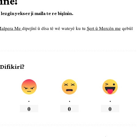
îne!
ezgîn yekser ji maîla te re bişînin.
 Malpera Me
dipejînî û dîsa tê wê wateyê ku tu
Şert û Mercên me
qebûl
 Difikirî?
.
.
.
0
0
0