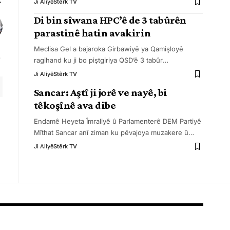
Ji Aliyê
Stêrk TV
Di bin sîwana HPC’ê de 3 tabûrên
parastinê hatin avakirin
Meclisa Gel a bajaroka Girbawiyê ya Qamişloyê
ragihand ku ji bo piştgiriya QSD’ê 3 tabûr
…
Ji Aliyê
Stêrk TV
Sancar: Aştî ji jorê ve nayê, bi
têkoşînê ava dibe
Endamê Heyeta Îmraliyê û Parlamenterê DEM Partiyê
Mîthat Sancar anî ziman ku pêvajoya muzakere û
…
Ji Aliyê
Stêrk TV