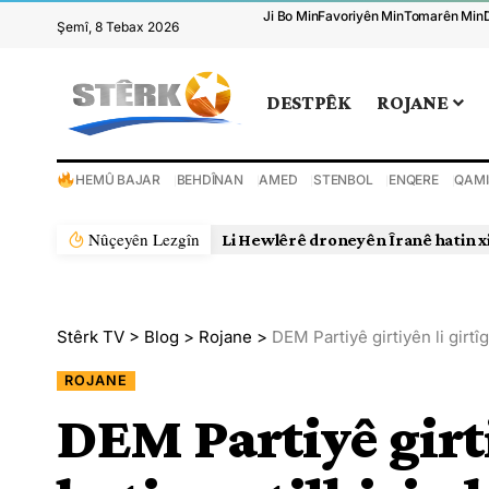
Ji Bo Min
Favoriyên Min
Tomarên Min
Şemî, 8 Tebax 2026
DESTPÊK
ROJANE
HEMÛ BAJAR
BEHDÎNAN
AMED
STENBOL
ENQERE
QAMI
Nûçeyên Lezgîn
Li Hewlêrê droneyên Îranê hatin x
Stêrk TV
>
Blog
>
Rojane
>
DEM Partiyê girtiyên li girtîg
ROJANE
DEM Partiyê girti