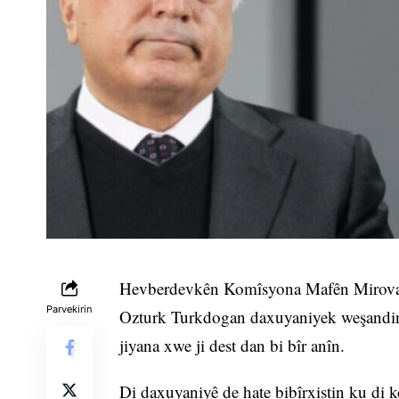
Hevberdevkên Komîsyona Mafên Mirovan
Parvekirin
Ozturk Turkdogan daxuyaniyek weşandin
jiyana xwe ji dest dan bi bîr anîn.
Di daxuyaniyê de hate bibîrxistin ku di 