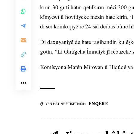
kirin 30 girtî hatin qetilkirin, nêzî 300 
kîmyewî û hovîtiyeke mezin hate kirin, ji 
di ser komkujiyê re 24 sal derbas bûne hî
Di daxuyaniyê de hate ragihandin ku êşke
gotin, “Li Girtîgeha Îmraliyê jî rêbazeke ze
Komîsyona Mafên Mirovan û Hiqûqê ya DEM
ENQERE
YÊN HATINE ÊTÎKETKIRIN