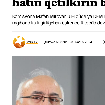
hatin qetilkirin b
Komîsyona Mafên Mirovan û Hiqûqê ya DEM Pa
ragihand ku li girtîgehan êşkence û tecrîd de
Stêrk TV
Dîroka Nûkirinê: 23. Kanûn 2024