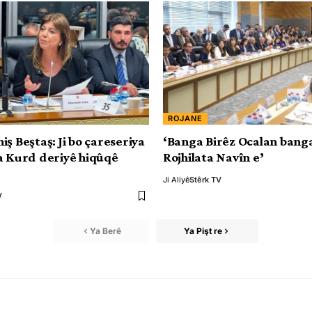
ROJANE
ş Beştaş: Ji bo çareseriya
‘Banga Birêz Ocalan banga
a Kurd deriyê hiqûqê
Rojhilata Navîn e’
Ji Aliyê
Stêrk TV
V
Ya Berê
Ya Pişt re