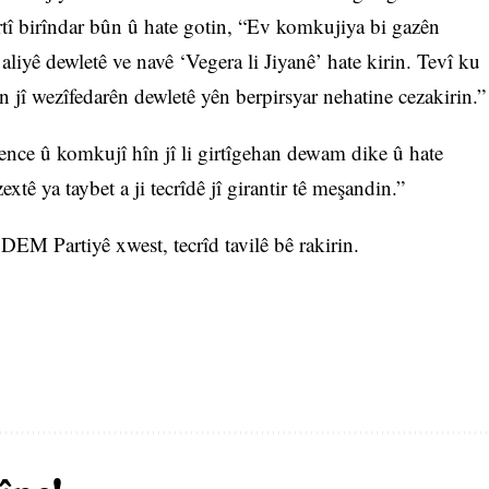
girtî birîndar bûn û hate gotin, “Ev komkujiya bi gazên
aliyê dewletê ve navê ‘Vegera li Jiyanê’ hate kirin. Tevî ku
n jî wezîfedarên dewletê yên berpirsyar nehatine cezakirin.”
nce û komkujî hîn jî li girtîgehan dewam dike û hate
xtê ya taybet a ji tecrîdê jî girantir tê meşandin.”
 Partiyê xwest, tecrîd tavilê bê rakirin.