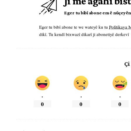
Ji me agahî bist
Eger tu bibî abone em ê nûçeyên l
Eger tu bibî abone te we wateyê ku tu
Polîtikaya
dikî. Tu kendî bixwazî dikarî ji abonetiyê derkevî
Çi
.
.
.
0
0
0