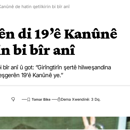
nûnê de hatin qetilkirin bi bîr anî
ên di 19’ê Kanûnê
n bi bîr anî
r anî û got: ‘’Girîngtirîn şertê hilweşandina
eşgerên 19'ê Kanûnê ye.’’
Dema Xwendinê: 3 Dq.