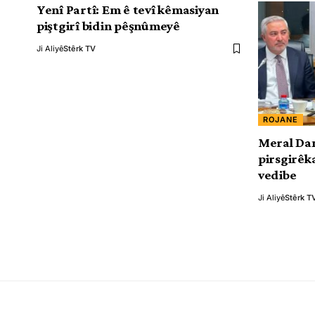
Yenî Partî: Em ê tevî kêmasiyan
piştgirî bidin pêşnûmeyê
Ji Aliyê
Stêrk TV
ROJANE
Meral Dani
pirsgirêk
vedibe
Ji Aliyê
Stêrk T