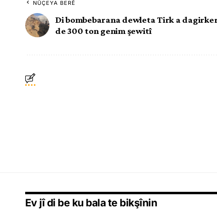
NÛÇEYA BERÊ
Di bombebarana dewleta Tirk a dagirke
de 300 ton genim şewitî
Ev jî di be ku bala te bikşînin