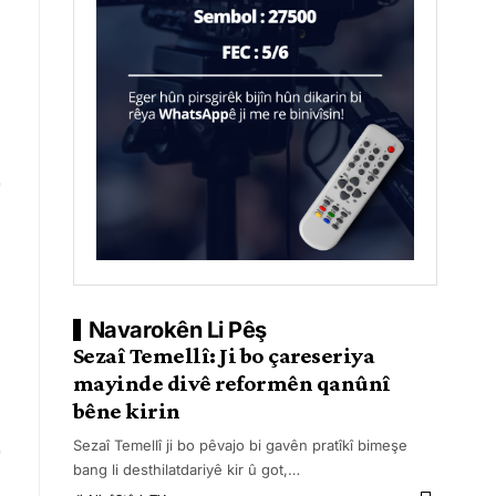
Navarokên Li Pêş
Sezaî Temellî: Ji bo çareseriya
mayinde divê reformên qanûnî
bêne kirin
Sezaî Temellî ji bo pêvajo bi gavên pratîkî bimeşe
bang li desthilatdariyê kir û got,
…