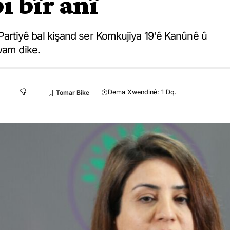
i bîr anî
rtiyê bal kişand ser Komkujiya 19'ê Kanûnê û
wam dike.
Dema Xwendinê: 1 Dq.