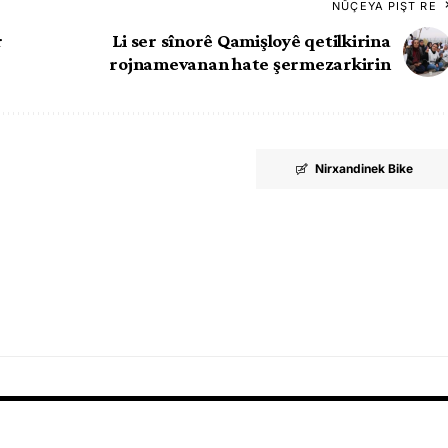
NÛÇEYA PIŞT RE
r
Li ser sînorê Qamişloyê qetilkirina
rojnamevanan hate şermezarkirin
Nirxandinek Bike