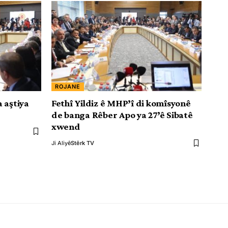
ROJANE
 aştiya
Fethî Yildiz ê MHP’î di komîsyonê
de banga Rêber Apo ya 27’ê Sibatê
xwend
Ji Aliyê
Stêrk TV