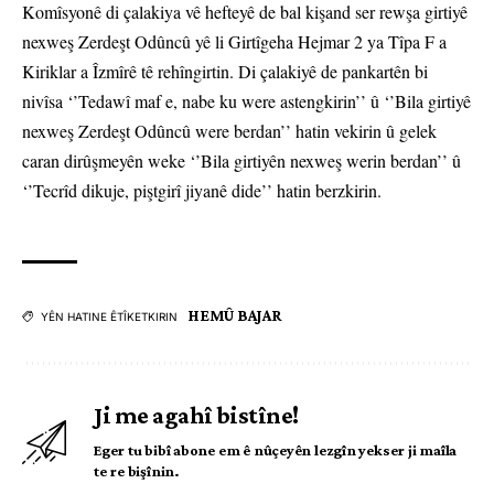
Komîsyonê di çalakiya vê hefteyê de bal kişand ser rewşa girtiyê
nexweş Zerdeşt Odûncû yê li Girtîgeha Hejmar 2 ya Tîpa F a
Kiriklar a Îzmîrê tê rehîngirtin. Di çalakiyê de pankartên bi
nivîsa ‘’Tedawî maf e, nabe ku were astengkirin’’ û ‘’Bila girtiyê
nexweş Zerdeşt Odûncû were berdan’’ hatin vekirin û gelek
caran dirûşmeyên weke ‘’Bila girtiyên nexweş werin berdan’’ û
‘’Tecrîd dikuje, piştgirî jiyanê dide’’ hatin berzkirin.
HEMÛ BAJAR
YÊN HATINE ÊTÎKETKIRIN
Ji me agahî bistîne!
Eger tu bibî abone em ê nûçeyên lezgîn yekser ji maîla
te re bişînin.