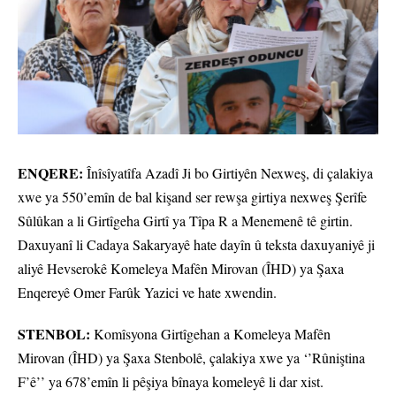
ENQERE:
Înîsîyatîfa Azadî Ji bo Girtiyên Nexweş, di çalakiya
xwe ya 550’emîn de bal kişand ser rewşa girtiya nexweş Şerîfe
Sûlûkan a li Girtîgeha Girtî ya Tîpa R a Menemenê tê girtin.
Daxuyanî li Cadaya Sakaryayê hate dayîn û teksta daxuyaniyê ji
aliyê Hevserokê Komeleya Mafên Mirovan (ÎHD) ya Şaxa
Enqereyê Omer Farûk Yazici ve hate xwendin.
STENBOL:
Komîsyona Girtîgehan a Komeleya Mafên
Mirovan (ÎHD) ya Şaxa Stenbolê, çalakiya xwe ya ‘’Rûniştina
F’ê’’ ya 678’emîn li pêşiya bînaya komeleyê li dar xist.