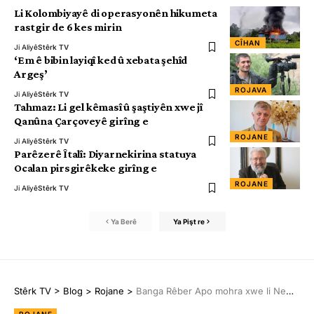
Li Kolombiyayê di operasyonên hikumeta
rastgir de 6 kes mirin
CÎHAN
Ji Aliyê
Stêrk TV
‘Em ê bibin layiqî ked û xebata şehîd
Argeş’
ROJAVA
Ji Aliyê
Stêrk TV
Tahmaz: Li gel kêmasî û şaştiyên xwe jî
Qanûna Çarçoveyê girîng e
ROJANE
Ji Aliyê
Stêrk TV
Parêzerê Îtalî: Diyarnekirina statuya
Ocalan pirsgirêkeke girîng e
ROJANE
Ji Aliyê
Stêrk TV
Ya Berê
Ya Pişt re
Stêrk TV
>
Blog
>
Rojane
>
Banga Rêber Apo mohra xwe li Newroza Mêrsînê xist