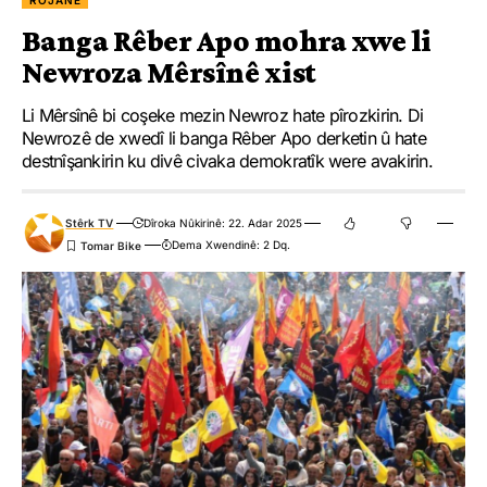
ROJANE
Banga Rêber Apo mohra xwe li
Newroza Mêrsînê xist
Li Mêrsînê bi coşeke mezin Newroz hate pîrozkirin. Di
Newrozê de xwedî li banga Rêber Apo derketin û hate
destnîşankirin ku divê civaka demokratîk were avakirin.
Stêrk TV
Dîroka Nûkirinê: 22. Adar 2025
Dema Xwendinê: 2 Dq.