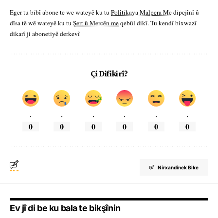
Eger tu bibî abone te we wateyê ku tu
Polîtikaya Malpera Me
dipejînî û
dîsa tê wê wateyê ku tu
Şert û Mercên me
qebûl dikî. Tu kendî bixwazî
dikarî ji abonetiyê derkevî
Çi Difikirî?
.
.
.
.
.
.
0
0
0
0
0
0
Nirxandinek Bike
Ev jî di be ku bala te bikşînin