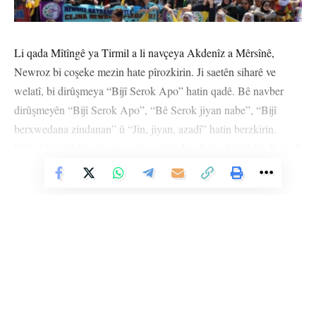
Li qada Mîtîngê ya Tirmil a li navçeya Akdenîz a Mêrsînê,
Newroz bi coşeke mezin hate pîrozkirin. Ji saetên siharê ve
welatî, bi dirûşmeya “Bijî Serok Apo” hatin qadê. Bê navber
dirûşmeyên “Bijî Serok Apo”, “Bê Serok jiyan nabe”, “Bijî
berxwedana zindanan” û “Jin, jiyan, azadî” hatin berzkirin.
Welatî bi cil û bergên xwe yên gelêrî, beşdarî şahiyê bûn. Demek
dirêj govend hate gerandin. Di şahiyê de her deqeya borî, coş
Vê Nûçeyê Bixwîne
zêde bû. Di şahiyê de azadiya fîzîkî ya Rêber Apo hate xwestin.
DAYIKAN AGIR VÊXIST
Şahî bi deqeyek rêzgirtinê destpê kir. Serokê Komîteya
Amadekar a Mêrsînê Hasan Cide gel silav kir û Hevseroka
DEM Partiyê ya Mêrsînê Bedriye Kuş jî xwest ku Newroz bibe
wesîleya aştî û azadiyê.