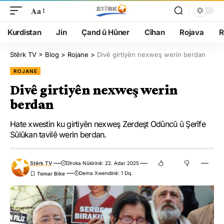
Aa
Kurdistan
Jin
Çand û Hûner
Cîhan
Rojava
R
Stêrk TV
>
Blog
>
Rojane
>
Divê girtiyên nexweş werin berdan
ROJANE
Divê girtiyên nexweş werin
berdan
Hate xwestin ku girtiyên nexweş Zerdeşt Odûncû û Şerîfe
Sûlûkan tavilê werin berdan.
Stêrk TV
Dîroka Nûkirinê: 22. Adar 2025
Dema Xwendinê: 1 Dq.