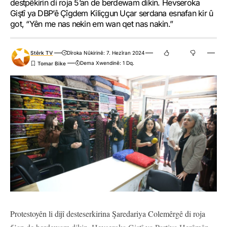
destpêkirin di roja 5’an de berdewam dikin. Hevseroka
Giştî ya DBP’ê Çîgdem Kiliçgun Uçar serdana esnafan kir û
got, “Yên me nas nekin em wan qet nas nakin.”
Stêrk TV
Dîroka Nûkirinê: 7. Hezîran 2024
Dema Xwendinê: 1 Dq.
Protestoyên li dijî desteserkirina Şaredariya Colemêrgê di roja