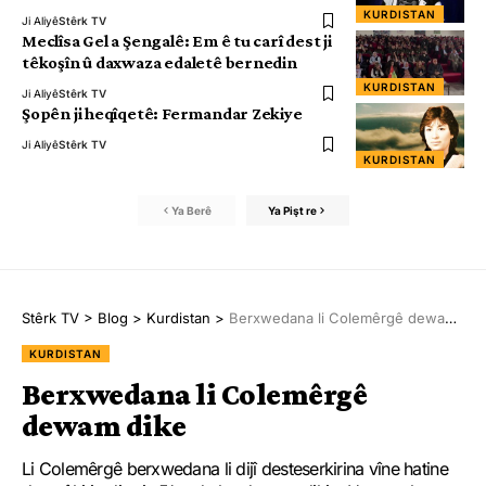
KURDISTAN
Ji Aliyê
Stêrk TV
Meclîsa Gel a Şengalê: Em ê tu carî dest ji
têkoşîn û daxwaza edaletê bernedin
KURDISTAN
Ji Aliyê
Stêrk TV
Şopên ji heqîqetê: Fermandar Zekiye
Ji Aliyê
Stêrk TV
KURDISTAN
Ya Berê
Ya Pişt re
Stêrk TV
>
Blog
>
Kurdistan
>
Berxwedana li Colemêrgê dewam dike
KURDISTAN
Berxwedana li Colemêrgê
dewam dike
Li Colemêrgê berxwedana li dijî desteserkirina vîne hatine