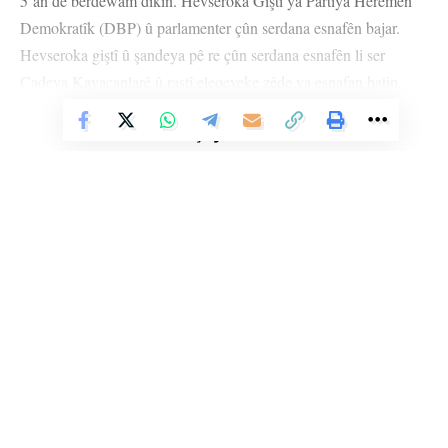
5’an de berdewam dikin. Hevseroka Giştî ya Partiya Herêmên
Demokratîk (DBP) û parlamenter çûn serdana esnafên bajar.
Hevseroka giştî û şandeya pê re çûn serdana esnafên li ser
Cadeya Kayacanlarê û rastî eleqeyeke zêde ya esnafan hatin.
Uçar di serdanê de axivî û wiha got: “Xelkê Colemêrgê bi
Vê Nûçeyê Bixwîne
îradeya xwe hevşaredarên xwe hilbijart. Lê belê hevşaredarê me
binçav kirin û girtin. Temamiya van cezayên li me tên birîn,
wesîqeya tundiyê ya îktîdara AKP’ê ye. Em ê tevî hevşaredarên
xwe xizmeta gelê xwe bikin. Heke em bibin yek dê bikarin
qeyûm bişînin. Îradeya gel kî hilbijartibe hevşaredar ew in. Heta
ku demokrasî û azadî tê em ê nesekinin. Yên me nas nakin em
wan qet nas nakin. Em ê gelê xwe bi tenê nehêlin.”
Li Ser Şopa Heqîqetê
Stêrk TV ji sala 2009an ve di warên siyasî, civakî, çandî û hunerî de
Esnafan jî nerazîbûna xwe ya ji bo tayînkirina qeyûman anîn
weşanê dike. Bi nêrîna azadiya jinê û avakirina civakeke demokratîk,
ziman. Hevserok û parlamenter piştre jî çûn taxan û malbat
Stêrk TV xebatên civakî, çandî, hunerî, dîrokî, aborî û yên jîngehê
ziyaret kirin.
dimeşîne. Di çarçoveya parastin û pêşxistina çand û zimanê Kurdî de, bi