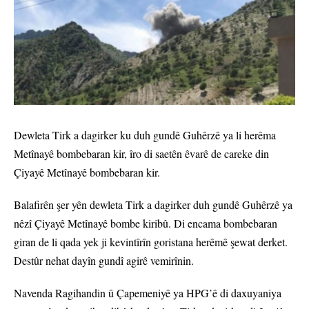
Dewleta Tirk a dagirker ku duh gundê Guhêrzê ya li herêma
Metînayê bombebaran kir, îro di saetên êvarê de careke din
Çiyayê Metînayê bombebaran kir.
Balafirên şer yên dewleta Tirk a dagirker duh gundê Guhêrzê ya
nêzî Çiyayê Metînayê bombe kiribû. Di encama bombebaran
giran de li qada yek ji kevintîrîn goristana herêmê şewat derket.
Destûr nehat dayîn gundî agirê vemirînin.
Navenda Ragihandin û Çapemeniyê ya HPG’ê di daxuyaniya