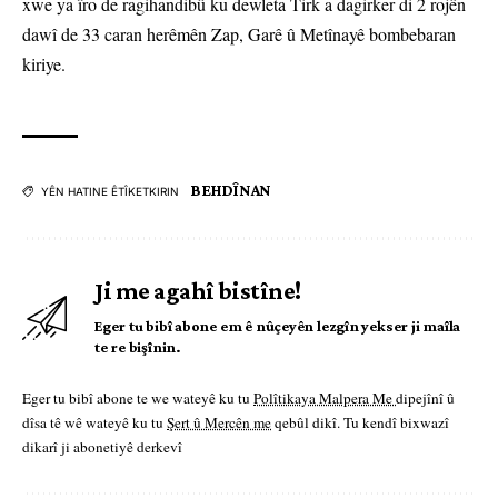
xwe ya îro de ragihandibû ku dewleta Tirk a dagirker di 2 rojên
dawî de 33 caran herêmên Zap, Garê û Metînayê bombebaran
kiriye.
BEHDÎNAN
YÊN HATINE ÊTÎKETKIRIN
Ji me agahî bistîne!
Eger tu bibî abone em ê nûçeyên lezgîn yekser ji maîla
te re bişînin.
Eger tu bibî abone te we wateyê ku tu
Polîtikaya Malpera Me
dipejînî û
dîsa tê wê wateyê ku tu
Şert û Mercên me
qebûl dikî. Tu kendî bixwazî
dikarî ji abonetiyê derkevî