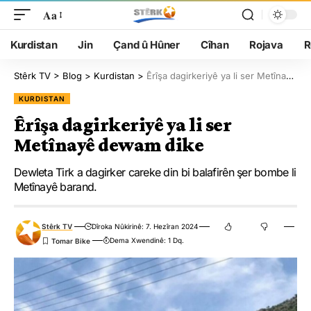
Aa
Kurdistan
Jin
Çand û Hûner
Cîhan
Rojava
R
Stêrk TV
>
Blog
>
Kurdistan
>
Êrîşa dagirkeriyê ya li ser Metînayê dewam dike
KURDISTAN
Êrîşa dagirkeriyê ya li ser
Metînayê dewam dike
Dewleta Tirk a dagirker careke din bi balafirên şer bombe li
Metînayê barand.
Stêrk TV
Dîroka Nûkirinê: 7. Hezîran 2024
Dema Xwendinê: 1 Dq.