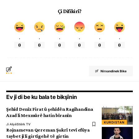
Çi Difikirî?
.
.
.
.
.
.
0
0
0
0
0
0
Nirxandinek Bike
Ev jî di be ku bala te bikşînin
Şehîd Denîz Firat û şehîdên Ragihandina
Azad li Mexmûrê hatin bîranîn
KURDISTAN
Ji Aliyê
Stêrk TV
Rojnamevan Qereman Şukrî tevî efûya
taybet jî li girtîgehê tê girtin