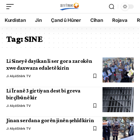
Kurdistan
Jin
Çand û Hûner
Cîhan
Rojava
R
Tag:
SINE
Li Sineyê dayikan li ser gora zarokên
xwe daxwaza edaletê kirin
Ji Aliyê
Stêrk TV
Li Îranê 3 girtiyan dest bi greva
birçîbûnê kir
Ji Aliyê
Stêrk TV
Jinan serdana gorên jinên şehîd kirin
Ji Aliyê
Stêrk TV