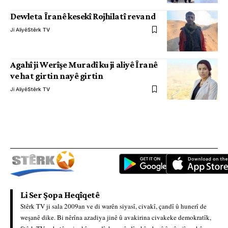
Dewleta Îranê kesekî Rojhilatî revand
Ji Aliyê
Stêrk TV
Agahî ji Werîşe Muradî ku ji aliyê Îranê
ve hat girtin nayê girtin
Ji Aliyê
Stêrk TV
Li Ser Şopa Heqîqetê
Stêrk TV ji sala 2009an ve di warên siyasî, civakî, çandî û hunerî de
weşanê dike. Bi nêrîna azadiya jinê û avakirina civakeke demokratîk,