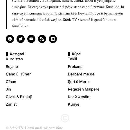
Stêrk TV xebatên civakî, çandî, hunerî, dîrokî, aborî û yên jîngehê
dimeşîne. Di çarçoveya parastin û pêşxistina çand û zimanê Kurdî de, bi
zaravayên Kurmancî, Soranî, Kirmanckî û Hewramî nûçe û bernameyên
cûrbicûr amade dike û diweşîne. Stêrk TV xizmetê li çand û hunera
Kurdî dike.
Kategorî
Rûpel
Kurdistan
Têkîlî
Rojane
Frekans
Çand û Hûner
Derbarê me de
Cîhan
Şert û Merc
Jin
Rêgezên Malperê
Civak & Ekolojî
Kar Xwestin
Zanist
Kunye
© Stêrk TV. Hemû mafê wê parastîne