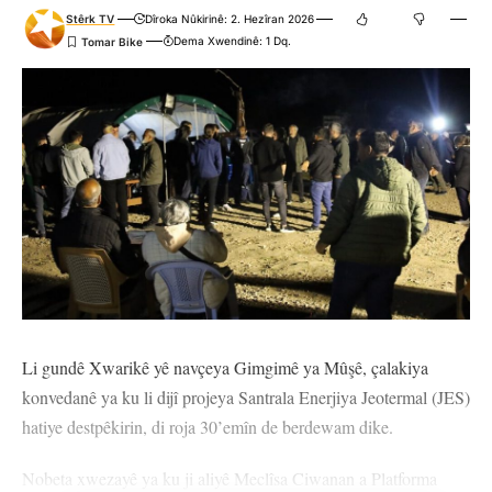
Stêrk TV
Dîroka Nûkirinê: 2. Hezîran 2026
Dema Xwendinê: 1 Dq.
Li gundê Xwarikê yê navçeya Gimgimê ya Mûşê, çalakiya
konvedanê ya ku li dijî projeya Santrala Enerjiya Jeotermal (JES)
hatiye destpêkirin, di roja 30’emîn de berdewam dike.
Nobeta xwezayê ya ku ji aliyê Meclîsa Ciwanan a Platforma