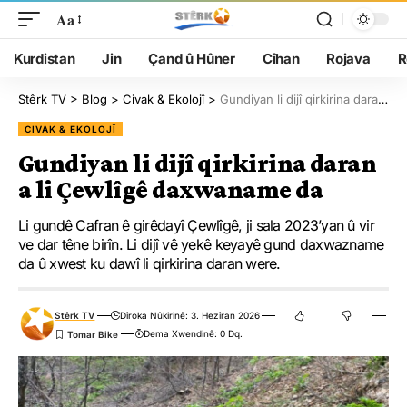
Aa
Kurdistan
Jin
Çand û Hûner
Cîhan
Rojava
R
Stêrk TV
>
Blog
>
Civak & Ekolojî
>
Gundiyan li dijî qirkirina daran a li Çewlîgê daxwaname da
CIVAK & EKOLOJÎ
Gundiyan li dijî qirkirina daran
a li Çewlîgê daxwaname da
Li gundê Cafran ê girêdayî Çewlîgê, ji sala 2023’yan û vir
ve dar têne birîn. Li dijî vê yekê keyayê gund daxwazname
da û xwest ku dawî li qirkirina daran were.
Stêrk TV
Dîroka Nûkirinê: 3. Hezîran 2026
Dema Xwendinê: 0 Dq.