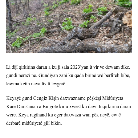
Li dijî qirkirina daran a ku ji sala 2023’yan û vir ve dewam dike,
gundî nerazî ne. Gundiyan zanî ku qada birînê wê berfireh bibe,
lewma ketin nava liv û tevgerê.
Keyayê gund Cengîz Kîşîn daxwazname pêşkêşî Midûriyeta
Karê Daristanan a Bîngolê kir û xwest ku dawî li qirkirina daran
were. Keya ragihand ku eger daxwaza wan pêk neyê, ew ê
derbarê midûriyetê gilî bikin.