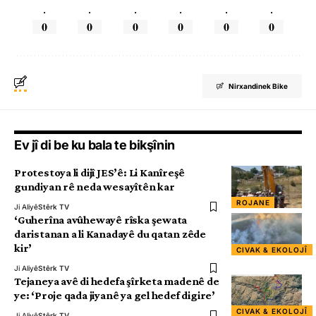
.
.
.
.
.
.
0
0
0
0
0
0
Nirxandinek Bike
Ev jî di be ku bala te bikşînin
Protestoya li dijî JES’ê: Li Kanîreşê
gundiyan rê neda wesayîtên kar
ROJANE
Ji Aliyê
Stêrk TV
‘Guherîna avûhewayê rîska şewata
daristanan a li Kanadayê du qatan zêde
kir’
CIVAK & EKOLOJÎ
Ji Aliyê
Stêrk TV
Tejaneya avê di hedefa şîrketa madenê de
ye: ‘Proje qada jiyanê ya gel hedef digire’
CIVAK & EKOLOJÎ
Ji Aliyê
Stêrk TV