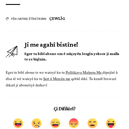
ÇEWLÎG
YÊN HATINE ÊTÎKETKIRIN
Ji me agahî bistîne!
Eger tu bibî abone em ê nûçeyên lezgîn yekser ji maîla
te re bişînin.
Eger tu bibî abone te we wateyê ku tu
Polîtikaya Malpera Me
dipejînî û
dîsa tê wê wateyê ku tu
Şert û Mercên me
qebûl dikî. Tu kendî bixwazî
dikarî ji abonetiyê derkevî
Çi Difikirî?