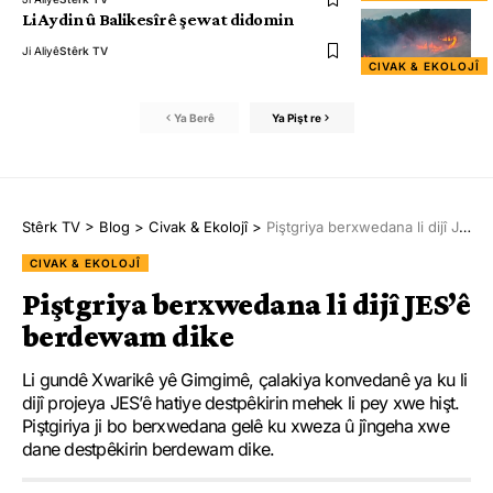
Li Aydin û Balikesîrê şewat didomin
Ji Aliyê
Stêrk TV
CIVAK & EKOLOJÎ
Ya Berê
Ya Pişt re
Stêrk TV
>
Blog
>
Civak & Ekolojî
>
Piştgriya berxwedana li dijî JES’ê berdewam dike
CIVAK & EKOLOJÎ
Piştgriya berxwedana li dijî JES’ê
berdewam dike
Li gundê Xwarikê yê Gimgimê, çalakiya konvedanê ya ku li
dijî projeya JES’ê hatiye destpêkirin mehek li pey xwe hişt.
Piştgiriya ji bo berxwedana gelê ku xweza û jîngeha xwe
dane destpêkirin berdewam dike.