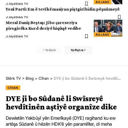
ROJANE
Ji Aliyê
Stêrk TV
Yenî Partî: Em ê tevî kêmasiyan piştgirî bidin pêşnûmeyê
Ji Aliyê
Stêrk TV
Meral Daniş Beştaş: Ji bo çareseriya
pirsgirêka Kurd deriyê hiqûqê vedibe
ROJANE
Ji Aliyê
Stêrk TV
Ya Berê
Ya Pişt re
Stêrk TV
>
Blog
>
Cîhan
>
DYE ji bo Sûdanê li Swîsreyê hevdîtinên aştiyê organîze dike
CÎHAN
DYE ji bo Sûdanê li Swîsreyê
hevdîtinên aştiyê organîze dike
Dewletên Yekbûyî yên Emerîkayê (DYE) ragihand ku ew
artêşa Sûdanê û hêzên HDK’ê yên paramilîter, di meha