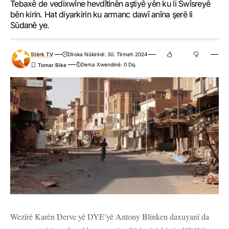
Tebaxê de vedixwîne hevdîtinên aştiyê yên ku li Swîsreyê
bên kirin. Hat diyarkirin ku armanc dawî anîna şerê li
Sûdanê ye.
Stêrk TV
Dîroka Nûkirinê: 30. Tîrmeh 2024
Dema Xwendinê: 0 Dq.
Wezîrê Karên Derve yê DYE’yê Antony Blinken daxuyanî da