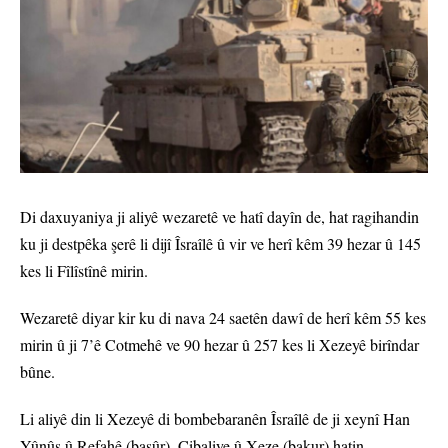
Di daxuyaniya ji aliyê wezaretê ve hatî dayîn de, hat ragihandin
ku ji destpêka şerê li dijî Îsraîlê û vir ve herî kêm 39 hezar û 145
kes li Fîlîstînê mirin.
Wezaretê diyar kir ku di nava 24 saetên dawî de herî kêm 55 kes
mirin û ji 7’ê Cotmehê ve 90 hezar û 257 kes li Xezeyê birîndar
bûne.
Li aliyê din li Xezeyê di bombebaranên Îsraîlê de ji xeynî Han
Yûnûs û Refahê (başûr), Cibaliye û Xeze (bakur) hatin