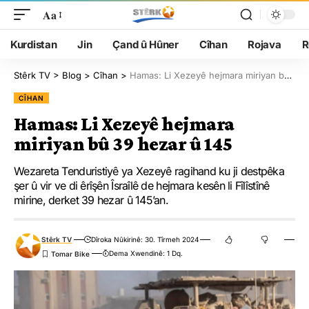
Aa
Kurdistan
Jin
Çand û Hûner
Cîhan
Rojava
R
Stêrk TV
>
Blog
>
Cîhan
>
Hamas: Li Xezeyê hejmara miriyan bû 39 hezar û 145
CÎHAN
Hamas: Li Xezeyê hejmara
miriyan bû 39 hezar û 145
Wezareta Tenduristiyê ya Xezeyê ragihand ku ji destpêka
şer û vir ve di êrîşên Îsraîlê de hejmara kesên li Fîlîstînê
mirine, derket 39 hezar û 145’an.
Stêrk TV
Dîroka Nûkirinê: 30. Tîrmeh 2024
Dema Xwendinê: 1 Dq.