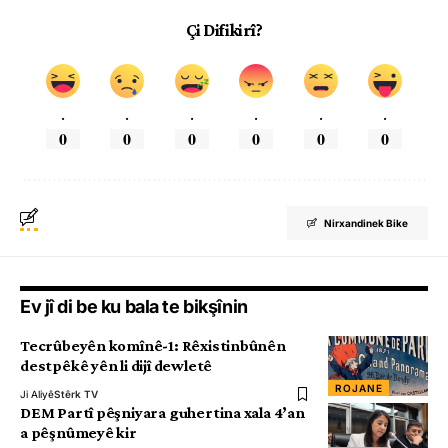
Çi Difikirî?
.
.
.
.
.
.
0
0
0
0
0
0
Nirxandinek Bike
Ev jî di be ku bala te bikşînin
Tecrûbeyên komînê-1: Rêxistinbûnên
destpêkê yên li dijî dewletê
ROJANE
Ji Aliyê
Stêrk TV
DEM Partî pêşniyara guhertina xala 4’an
a pêşnûmeyê kir