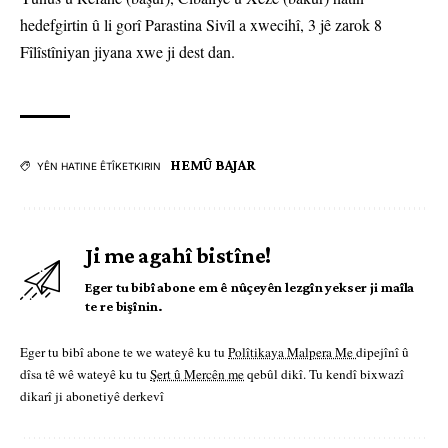
hedefgirtin û li gorî Parastina Sivîl a xwecihî, 3 jê zarok 8
Fîlîstîniyan jiyana xwe ji dest dan.
HEMÛ BAJAR
YÊN HATINE ÊTÎKETKIRIN
Ji me agahî bistîne!
Eger tu bibî abone em ê nûçeyên lezgîn yekser ji maîla
te re bişînin.
Eger tu bibî abone te we wateyê ku tu
Polîtikaya Malpera Me
dipejînî û
dîsa tê wê wateyê ku tu
Şert û Mercên me
qebûl dikî. Tu kendî bixwazî
dikarî ji abonetiyê derkevî