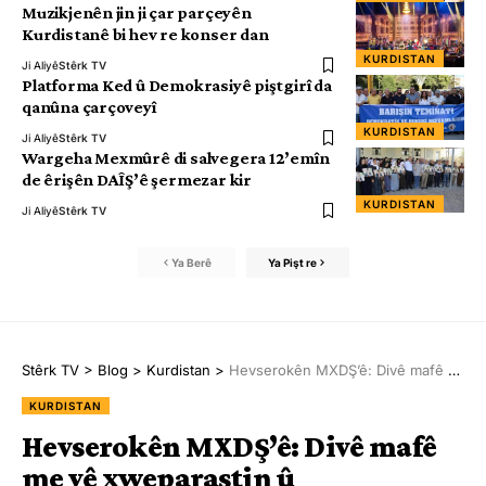
Muzikjenên jin ji çar parçeyên
Kurdistanê bi hev re konser dan
KURDISTAN
Ji Aliyê
Stêrk TV
Platforma Ked û Demokrasiyê piştgirî da
qanûna çarçoveyî
KURDISTAN
Ji Aliyê
Stêrk TV
Wargeha Mexmûrê di salvegera 12’emîn
de êrişên DAÎŞ’ê şermezar kir
KURDISTAN
Ji Aliyê
Stêrk TV
Ya Berê
Ya Pişt re
Stêrk TV
>
Blog
>
Kurdistan
>
Hevserokên MXDŞ’ê: Divê mafê me yê xweparastin û birêvebirinê bê naskirin
KURDISTAN
Hevserokên MXDŞ’ê: Divê mafê
me yê xweparastin û