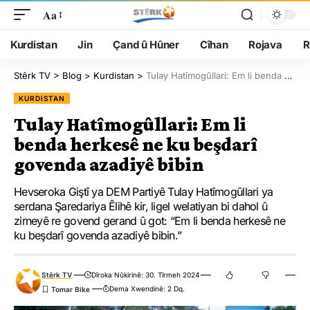
Aa
Kurdistan
Jin
Çand û Hûner
Cîhan
Rojava
R
Stêrk TV
>
Blog
>
Kurdistan
>
Tulay Hatîmogûllari: Em li benda herkesê ne ku beşdarî govenda azadiyê bibin
KURDISTAN
Tulay Hatîmogûllari: Em li
benda herkesê ne ku beşdarî
govenda azadiyê bibin
Hevseroka Giştî ya DEM Partiyê Tulay Hatîmogûllari ya
serdana Şaredariya Êlihê kir, ligel welatiyan bi dahol û
zirneyê re govend gerand û got: “Em li benda herkesê ne
ku beşdarî govenda azadiyê bibin.”
Stêrk TV
Dîroka Nûkirinê: 30. Tîrmeh 2024
Dema Xwendinê: 2 Dq.