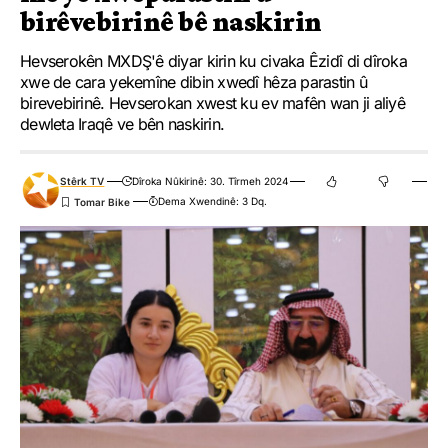
birêvebirinê bê naskirin
Hevserokên MXDŞ'ê diyar kirin ku civaka Êzidî di dîroka
xwe de cara yekemîne dibin xwedî hêza parastin û
birevebirinê. Hevserokan xwest ku ev mafên wan ji aliyê
dewleta Iraqê ve bên naskirin.
Stêrk TV
Dîroka Nûkirinê: 30. Tîrmeh 2024
Dema Xwendinê: 3 Dq.