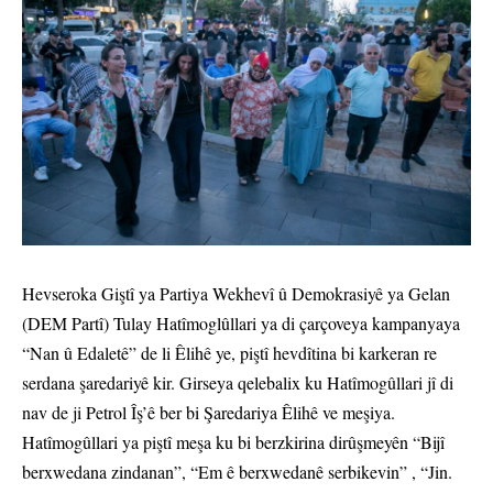
Hevseroka Giştî ya Partiya Wekhevî û Demokrasiyê ya Gelan
(DEM Partî) Tulay Hatîmoglûllari ya di çarçoveya kampanyaya
“Nan û Edaletê” de li Êlihê ye, piştî hevdîtina bi karkeran re
serdana şaredariyê kir. Girseya qelebalix ku Hatîmogûllari jî di
nav de ji Petrol Îş’ê ber bi Şaredariya Êlihê ve meşiya.
Hatîmogûllari ya piştî meşa ku bi berzkirina dirûşmeyên “Bijî
berxwedana zindanan”, “Em ê berxwedanê serbikevin” , “Jin.