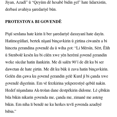
Jiyan, Azadî” û “Qeyûm dê hesabê bidin gel” hate lidarxistin,
derbasî avahiya şaredariyê bûn.
PROTESTOYA BI GOVENDÊ
Piştî serdana hate kirin li ber şaredariyê daxuyanî hate dayîn.
Hatîmogûllari, bertek nîşanî binçavkirin û girtina ciwanên a bi
hinceta gerandina govendê da û wiha got: “Li Mêrsîn, Sêrt, Êlih
û Stenbolê kesên ku bi cilên xwe yên herêmî govend gerandin
weke sûcdar hatin îlankirin. Me di salên 90’î de dît ku bi ser
dawetan de hate girtin. Me dît ku bûk û zava hatin binçavkirin.
Gelên din çawa ku govend gerandin gelê Kurd jî bi çanda xwe
govendê digerînin. Em vê ferzkirina yekperestiyê qebûl nakin.
Hedef nîşandana Ak-trolan dane destpêkirin didome. Lê çibikin
bila bikin nikarin govenda me, çanda me, zimanê me asteng
bikin. Em niha li bendê ne ku herkes tevlî govenda azadiyê
bibin.”