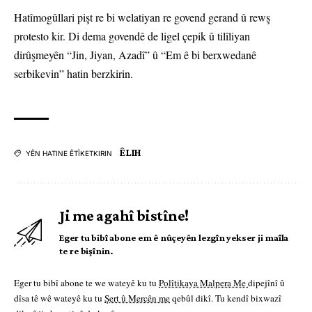
Hatîmogûllari pişt re bi welatiyan re govend gerand û rewş
protesto kir. Di dema govendê de ligel çepik û tilîliyan
dirûşmeyên “Jin, Jiyan, Azadî” û “Em ê bi berxwedanê
serbikevin” hatin berzkirin.
ÊLIH
YÊN HATINE ÊTÎKETKIRIN
Ji me agahî bistîne!
Eger tu bibî abone em ê nûçeyên lezgîn yekser ji maîla
te re bişînin.
Eger tu bibî abone te we wateyê ku tu
Polîtikaya Malpera Me
dipejînî û
dîsa tê wê wateyê ku tu
Şert û Mercên me
qebûl dikî. Tu kendî bixwazî