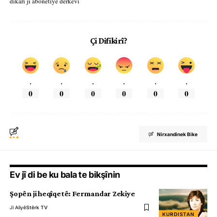
dikarî ji abonetiyê derkevî
Çi Difikirî?
.
.
.
.
.
.
0
0
0
0
0
0
Nirxandinek Bike
Ev jî di be ku bala te bikşînin
Şopên ji heqîqetê: Fermandar Zekiye
Ji Aliyê
Stêrk TV
KURDISTAN