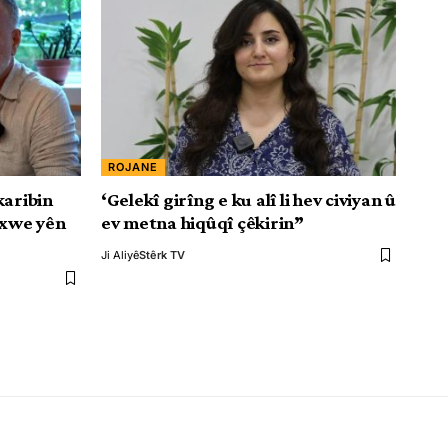
ROJANE
karibin
‘Gelekî girîng e ku alî li hev civiyan û
 xwe yên
ev metna hiqûqî çêkirin”
Ji Aliyê
Stêrk TV