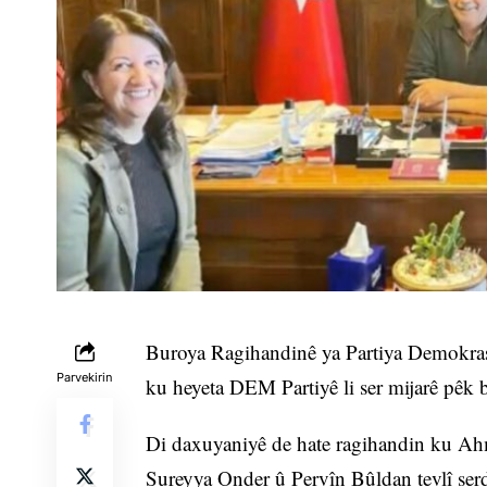
Buroya Ragihandinê ya Partiya Demokras
Parvekirin
ku heyeta DEM Partiyê li ser mijarê pêk b
Di daxuyaniyê de hate ragihandin ku Ahm
Sureyya Onder û Pervîn Bûldan tevlî serd