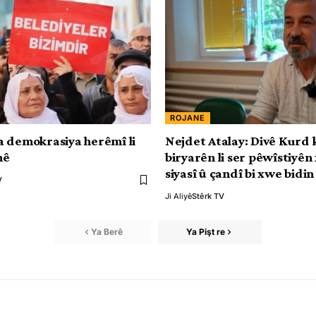
ROJANE
 demokrasiya herêmî li
Nejdet Atalay: Divê Kurd 
nê
biryarên li ser pêwîstiyên
siyasî û çandî bi xwe bidin
V
Ji Aliyê
Stêrk TV
Ya Berê
Ya Pişt re