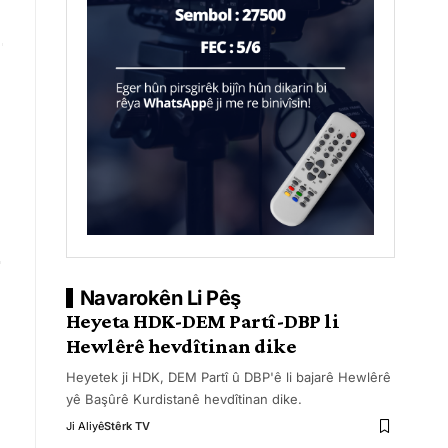
Navarokên Li Pêş
Heyeta HDK-DEM Partî-DBP li
Hewlêrê hevdîtinan dike
Heyetek ji HDK, DEM Partî û DBP'ê li bajarê Hewlêrê
yê Başûrê Kurdistanê hevdîtinan dike.
Ji Aliyê
Stêrk TV