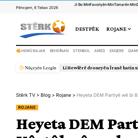
Ji Bo Min
Favoriyên Min
Tomarên Min
Pêncşem, 6 Tebax 2026
DESTPÊK
ROJANE
HEMÛ BAJAR
BEHDÎNAN
STENBOL
AMED
ENQERE
QAMI
Nûçeyên Lezgîn
Li Hewlêrê droneyên Îranê hatin x
Stêrk TV
>
Blog
>
Rojane
>
Heyeta DEM Partiyê wê bi Ba
ROJANE
Heyeta DEM Parti