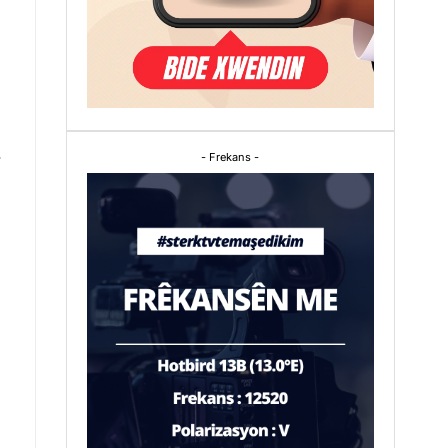
.
- Frekans -