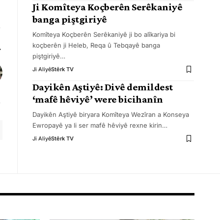
Ji Komîteya Koçberên Serêkaniyê
banga piştgiriyê
Komîteya Koçberên Serêkaniyê ji bo alîkariya bi
koçberên ji Heleb, Reqa û Tebqayê banga
piştgiriyê
…
Ji Aliyê
Stêrk TV
Dayikên Aştiyê: Divê demildest
‘mafê hêviyê’ were bicihanîn
Dayikên Aştiyê biryara Komîteya Wezîran a Konseya
Ewropayê ya li ser mafê hêviyê rexne kirin
…
Ji Aliyê
Stêrk TV