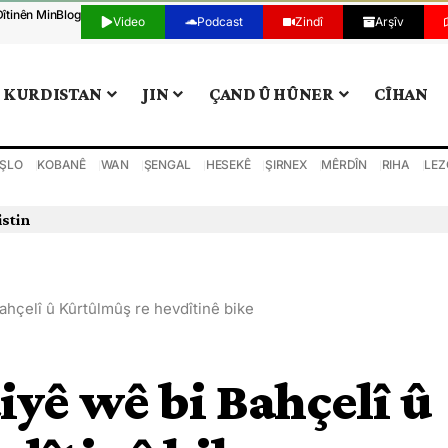
Dîtinên Min
Blog
Video
Podcast
Zindî
Arşîv
KURDISTAN
JIN
ÇAND Û HÛNER
CÎHAN
ŞLO
KOBANÊ
WAN
ŞENGAL
HESEKÊ
ŞIRNEX
MÊRDÎN
RIHA
LEZ
istin
hçelî û Kûrtûlmûş re hevdîtinê bike
yê wê bi Bahçelî û