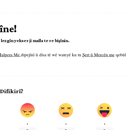
îne!
ezgîn yekser ji maîla te re bişînin.
 Malpera Me
dipejînî û dîsa tê wê wateyê ku tu
Şert û Mercên me
qebûl
 Difikirî?
.
.
.