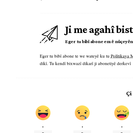
Ji me agahî bist
Eger tu bibî abone em ê nûçeyên l
Eger tu bibî abone te we wateyê ku tu
Polîtikaya
dikî. Tu kendî bixwazî dikarî ji abonetiyê derkevî
Çi
.
.
.