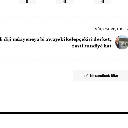
0
0
0
NÛÇEYA PIŞT RE
r li dijî mûayeneya bi awayekî kelepçekirî derket,
rastî tundiyê hat
Nirxandinek Bike