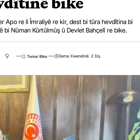
dîtinê bike
Apo re li Îmraliyê re kir, dest bi tûra hevdîtina bi
nê bi Nûman Kûrtûlmûş û Devlet Bahçelî re bike.
Dema Xwendinê: 2 Dq.