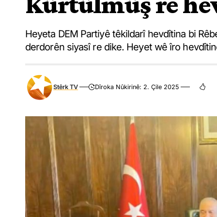
Kûrtûlmûş re hev
Heyeta DEM Partiyê têkildarî hevdîtina bi Rêber 
derdorên siyasî re dike. Heyet wê îro hevdîti
Stêrk TV
Dîroka Nûkirinê: 2. Çile 2025