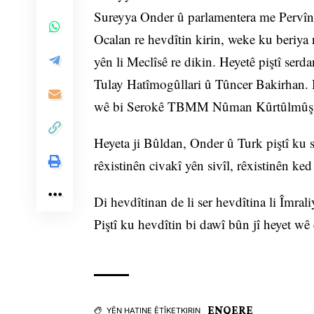
Sureyya Onder û parlamentera me Pervîn
Ocalan re hevdîtin kirin, weke ku beriya n
yên li Meclîsê re dikin. Heyetê piştî ser
Tulay Hatîmogûllari û Tûncer Bakirhan. H
wê bi Serokê TBMM Nûman Kûrtûlmûş û S
Heyeta ji Bûldan, Onder û Turk piştî ku s
rêxistinên civakî yên sivîl, rêxistinên ked
Di hevdîtinan de li ser hevdîtina li Îmral
Piştî ku hevdîtin bi dawî bûn jî heyet wê 
ENQERE
YÊN HATINE ÊTÎKETKIRIN