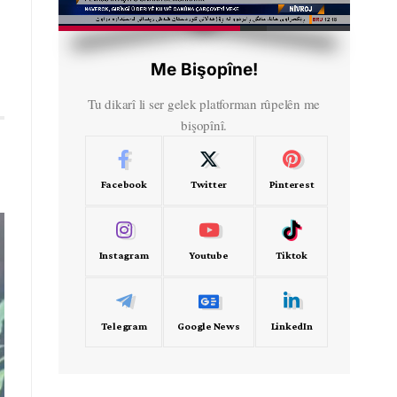
HD
00:50
Me Bişopîne!
Tu dikarî li ser gelek platforman rûpelên me
bişopînî.
Facebook
Twitter
Pinterest
Instagram
Youtube
Tiktok
Telegram
Google News
LinkedIn