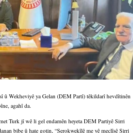
î û Wekheviyê ya Gelan (DEM Partî) têkildarî hevdîtinên
îne, agahî da.
et Turk jî wê li gel endamên heyeta DEM Partiyê Sirri
anan bibe û hate gotin, “Serokwekîlê me yê meclîsê Sirri