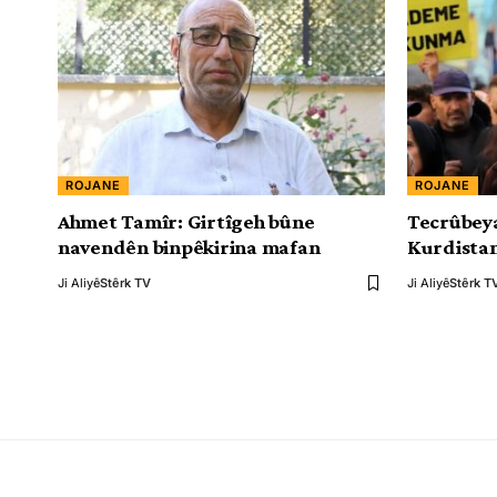
ROJANE
ROJANE
Ahmet Tamîr: Girtîgeh bûne
Tecrûbeya
navendên binpêkirina mafan
Kurdista
Ji Aliyê
Stêrk TV
Ji Aliyê
Stêrk T