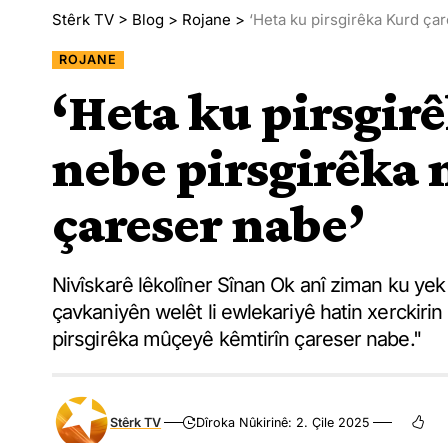
Stêrk TV
>
Blog
>
Rojane
>
‘Heta ku pirsgirêka Kurd ça
ROJANE
‘Heta ku pirsgir
nebe pirsgirêka 
çareser nabe’
Nivîskarê lêkolîner Sînan Ok anî ziman ku yek
çavkaniyên welêt li ewlekariyê hatin xerckirin
pirsgirêka mûçeyê kêmtirîn çareser nabe."
Stêrk TV
Dîroka Nûkirinê: 2. Çile 2025