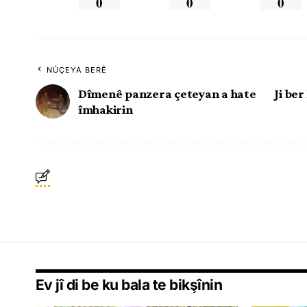
0
0
0
NÛÇEYA BERÊ
Dîmenê panzera çeteyan a hate
Ji be
îmhakirin
Ev jî di be ku bala te bikşînin