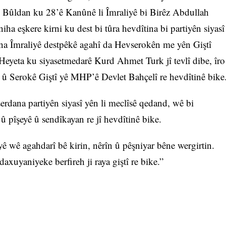
 Bûldan ku 28’ê Kanûnê li Îmraliyê bi Birêz Abdullah
iha eşkere kirni ku dest bi tûra hevdîtina bi partiyên siyasî
dana Îmraliyê destpêkê agahî da Hevserokên me yên Giştî
eyeta ku siyasetmedarê Kurd Ahmet Turk jî tevlî dibe, îro
erokê Giştî yê MHP’ê Devlet Bahçelî re hevdîtinê bike
erdana partiyên siyasî yên li meclîsê qedand, wê bi
 û pîşeyê û sendîkayan re jî hevdîtinê bike.
iyê wê agahdarî bê kirin, nêrîn û pêşniyar bêne wergirtin.
daxuyaniyeke berfireh ji raya giştî re bike.”