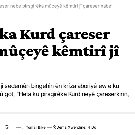
reser nebe pirsgirêka mûçeyê kêmtirî jî çareser nabe’
êka Kurd çareser
mûçeyê kêmtirî jî
 ji sedemên bingehîn ên krîza aboriyê ew e ku
 û got, "Heta ku pirsgirêka Kurd neyê çareserkirin,
Dema Xwendinê: 4 Dq.