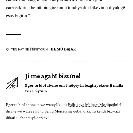
çareserkirina hemû pirsgirêkan ji tundiyê dûr bikevin û diyalogê
esas bigirin.”
HEMÛ BAJAR
YÊN HATINE ÊTÎKETKIRIN
Ji me agahî bistîne!
Eger tu bibî abone em ê nûçeyên lezgîn yekser ji maîla
te re bişînin.
Eger tu bibî abone te we wateyê ku tu
Polîtikaya Malpera Me
dipejînî û
dîsa tê wê wateyê ku tu
Şert û Mercên me
qebûl dikî. Tu kendî bixwazî
dikarî ji abonetiyê derkevî