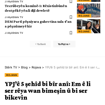
ROJANE
Ji Aliyê
Stêrk TV
Tecrûbeyên komînê-1: Rêxistinbûnên
destpêkê yên li dijî dewletê
ROJANE
Ji Aliyê
Stêrk TV
DEM Partî pêşniyara guhertina xala 4’an
a pêşnûmeyê kir
ROJANE
Ji Aliyê
Stêrk TV
Ya Berê
Ya Pişt re
Stêrk TV
>
Blog
>
Rojava
>
YPJ’ê 5 şehîd bi bîr anî: Em ê li ser rêya wan bimeşin û bi ser bikevin
ROJAVA
YPJ’ê 5 şehîd bi bîr anî: Em ê li
ser rêya wan bimeşin û bi ser
bikevin