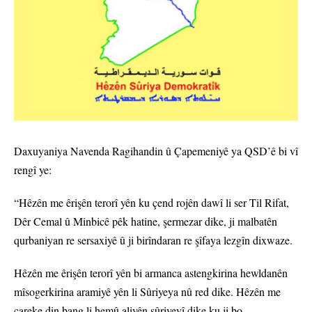
Daxuyaniya Navenda Ragihandin û Çapemeniyê ya QSD’ê bi vî
rengî ye:
“Hêzên me êrişên terorî yên ku çend rojên dawî li ser Til Rifat,
Dêr Cemal û Minbicê pêk hatine, şermezar dike, ji malbatên
qurbaniyan re sersaxiyê û ji birîndaran re şîfaya lezgîn dixwaze.
Hêzên me êrişên terorî yên bi armanca astengkirina hewldanên
mîsogerkirina aramiyê yên li Sûriyeya nû red dike. Hêzên me
careke din bang li hemû aliyên sûriyeyî dike ku ji bo