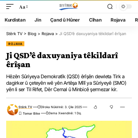
Aa
Kurdistan
Jin
Çand û Hûner
Cîhan
Rojava
R
Stêrk TV
>
Blog
>
Rojava
>
Ji QSD’ê daxuyaniya têkildarî êrîşan
ROJAVA
Ji QSD’ê daxuyaniya têkildarî
êrîşan
Hêzên Sûriyeya Demokratîk (QSD) êrîşên dewleta Tirk a
dagirker û çeteyên wê yên Artêşa Mîlî ya Sûriyeyê (SMO)
yên li ser Til Rifet, Dêr Cemal û Minbicê şermezar kir.
Stêrk TV
Dîroka Nûkirinê: 3. Çile 2025
Dema Xwendinê: 1 Dq.