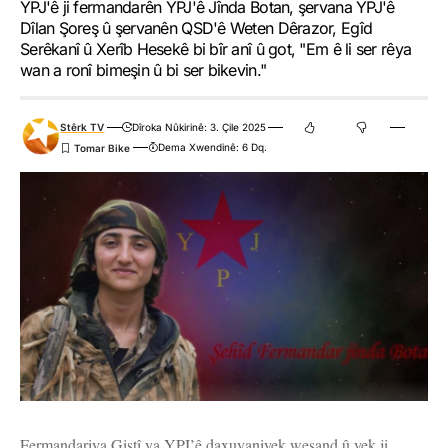
YPJ'ê ji fermandarên YPJ'ê Jînda Botan, şervana YPJ'ê
Dîlan Şoreş û şervanên QSD'ê Weten Dêrazor, Egîd
Serêkanî û Xerîb Hesekê bi bîr anî û got, "Em ê li ser rêya
wan a ronî bimeşin û bi ser bikevin."
Stêrk TV
Dîroka Nûkirinê: 3. Çile 2025
Dema Xwendinê: 6 Dq.
Fermandariya Giştî ya YPJ’ê daxuyaniyek weşand û yek ji