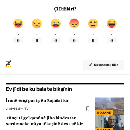
Çi Difikirî?
.
.
.
.
.
.
0
0
0
0
0
0
Nirxandinek Bike
Ev jî di be ku bala te bikşînin
Îranê êrîşî partiyên Rojhilat kir
Ji Aliyê
Stêrk TV
ROJANE
Tûnç: Li gel qanûnê ji bo bindestan
serdemeke nû ya têkoşînê dest pê kir