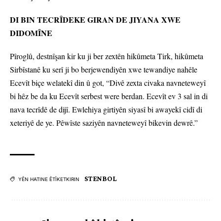
DI BIN TECRÎDEKE GIRAN DE JIYANA XWE
DIDOMÎNE
Pîroglû, destnîşan kir ku ji ber zextên hikûmeta Tirk, hikûmeta
Sirbîstanê ku serî ji bo berjewendiyên xwe tewandiye nahêle
Ecevît biçe welatekî din û got, “Divê zexta civaka navneteweyî
bi hêz be da ku Ecevît serbest were berdan. Ecevît ev 3 sal in di
nava tecrîdê de dijî. Ewlehiya girtiyên siyasî bi awayekî cidî di
xeteriyê de ye. Pêwîste saziyên navneteweyî bikevin dewrê.”
STENBOL
YÊN HATINE ÊTÎKETKIRIN