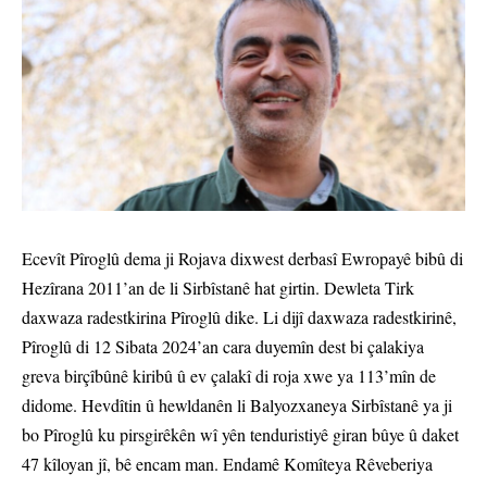
Ecevît Pîroglû dema ji Rojava dixwest derbasî Ewropayê bibû di
Hezîrana 2011’an de li Sirbîstanê hat girtin. Dewleta Tirk
daxwaza radestkirina Pîroglû dike. Li dijî daxwaza radestkirinê,
Pîroglû di 12 Sibata 2024’an cara duyemîn dest bi çalakiya
greva birçîbûnê kiribû û ev çalakî di roja xwe ya 113’mîn de
didome. Hevdîtin û hewldanên li Balyozxaneya Sirbîstanê ya ji
bo Pîroglû ku pirsgirêkên wî yên tenduristiyê giran bûye û daket
47 kîloyan jî, bê encam man. Endamê Komîteya Rêveberiya