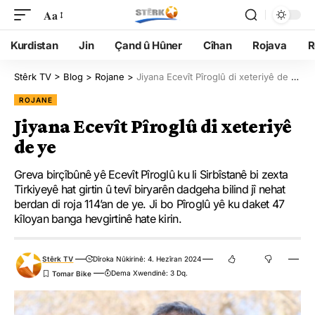
Aa
Kurdistan
Jin
Çand û Hûner
Cîhan
Rojava
R
Stêrk TV
>
Blog
>
Rojane
>
Jiyana Ecevît Pîroglû di xeteriyê de ye
ROJANE
Jiyana Ecevît Pîroglû di xeteriyê
de ye
Greva birçîbûnê yê Ecevît Pîroglû ku li Sirbîstanê bi zexta
Tirkiyeyê hat girtin û tevî biryarên dadgeha bilind jî nehat
berdan di roja 114’an de ye. Ji bo Pîroglû yê ku daket 47
kîloyan banga hevgirtinê hate kirin.
Stêrk TV
Dîroka Nûkirinê: 4. Hezîran 2024
Dema Xwendinê: 3 Dq.