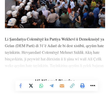
Li Şaredariya Colemêrgê ku Partiya Wekhevî û Demokrasiyê ya
Gelan (DEM Partî) di 31’ê Adarê de bi dest xistibû, qeyûm hate
tayînkirin. Hevşaredarê Colemêrgê Mehmet Siddik Akiş hate
binçavkirin, ji peywirê hat dûrxistin û li şûna wî walî Alî Çelîk
weke qeyûm hate tayînkirin. Tayînkirina qeyûm li gelek bajaran
hate protestokirin.
Vê Nûçeyê Bixwîne
MÛGLA
Tayînkirina qeyûm a li Şaredariya Colemêrgê li navçeyên
Menteşe, Bodrûm, Datça, Marmarîs û Mîlas yên Mûglayê bi
daxuyaniyan hate protestokirin. Di daxuyaniyan de pankarta