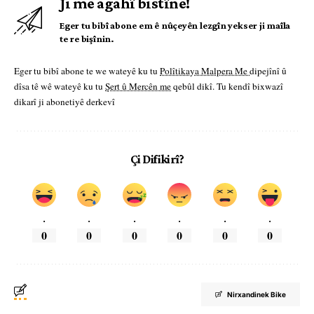
Ji me agahî bistîne!
Eger tu bibî abone em ê nûçeyên lezgîn yekser ji maîla
te re bişînin.
Eger tu bibî abone te we wateyê ku tu
Polîtikaya Malpera Me
dipejînî û
dîsa tê wê wateyê ku tu
Şert û Mercên me
qebûl dikî. Tu kendî bixwazî
dikarî ji abonetiyê derkevî
Çi Difikirî?
.
.
.
.
.
.
0
0
0
0
0
0
Nirxandinek Bike