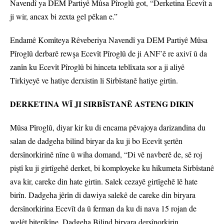
Navendî ya DEM Partiyê Mûsa Pîroglû got, “Derketina Ecevît a
ji wir, ancax bi zexta gel pêkan e.”
Endamê Komîteya Rêveberiya Navendî ya DEM Partiyê Mûsa
Pîroglû derbarê rewşa Ecevît Pîroglû de ji ANF’ê re axivî û da
zanîn ku Ecevît Pîroglû bi hinceta teblîxata sor a ji aliyê
Tirkiyeyê ve hatiye derxistin li Sirbîstanê hatiye girtin.
DERKETINA WÎ JI SIRBÎSTANÊ ASTENG DIKIN
Mûsa Pîroglû, diyar kir ku di encama pêvajoya darizandina du
salan de dadgeha bilind biryar da ku ji bo Ecevît şertên
dersînorkirinê nîne û wiha domand, “Di vê navberê de, sê roj
piştî ku ji girtîgehê derket, bi komployeke ku hikumeta Sirbîstanê
ava kir, careke din hate girtin. Salek cezayê girtîgehê lê hate
birîn. Dadgeha jêrîn di dawiya salekê de careke din biryara
dersînorkirina Ecevît da û ferman da ku di nava 15 rojan de
welêt biterikîne. Dadgeha Bilind biryara dersînorkirin