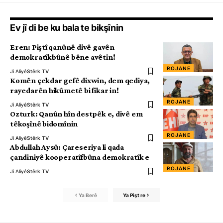
Ev jî di be ku bala te bikşînin
Eren: Piştî qanûnê divê gavên
demokratîkbûnê bêne avêtin!
ROJANE
Ji Aliyê
Stêrk TV
Komên çekdar gefê dixwin, dem qediya,
rayedarên hikûmetê bi fikar in!
ROJANE
Ji Aliyê
Stêrk TV
Ozturk: Qanûn hîn destpêk e, divê em
têkoşînê bidomînin
ROJANE
Ji Aliyê
Stêrk TV
Abdullah Aysû: Çareseriya li qada
çandiniyê kooperatîfbûna demokratîk e
ROJANE
Ji Aliyê
Stêrk TV
Ya Berê
Ya Pişt re