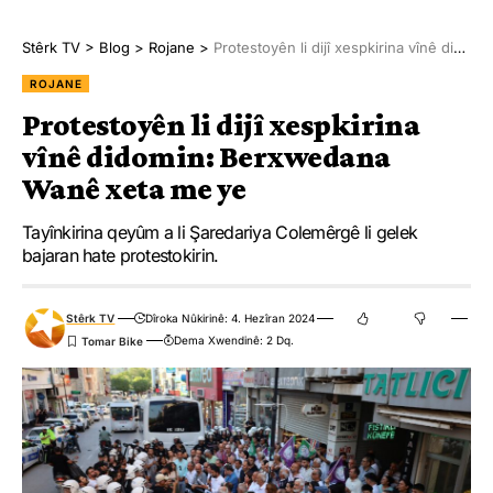
Stêrk TV
>
Blog
>
Rojane
>
Protestoyên li dijî xespkirina vînê didomin: Berxwedana Wanê xeta me ye
ROJANE
Protestoyên li dijî xespkirina
vînê didomin: Berxwedana
Wanê xeta me ye
Tayînkirina qeyûm a li Şaredariya Colemêrgê li gelek
bajaran hate protestokirin.
Stêrk TV
Dîroka Nûkirinê: 4. Hezîran 2024
Dema Xwendinê: 2 Dq.