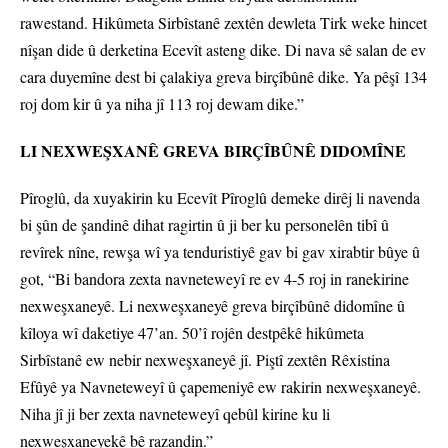
rawestand. Hikûmeta Sirbîstanê zextên dewleta Tirk weke hincet
nîşan dide û derketina Ecevît asteng dike. Di nava sê salan de ev
cara duyemîne dest bi çalakiya greva birçîbûnê dike. Ya pêşî 134
roj dom kir û ya niha jî 113 roj dewam dike.”
LI NEXWEŞXANÊ GREVA BIRÇÎBÛNÊ DIDOMÎNE
Pîroglû, da xuyakirin ku Ecevît Pîroglû demeke dirêj li navenda
bi şûn de şandinê dihat ragirtin û ji ber ku personelên tibî û
revîrek nîne, rewşa wî ya tenduristiyê gav bi gav xirabtir bûye û
got, “Bi bandora zexta navneteweyî re ev 4-5 roj in ranekirine
nexweşxaneyê. Li nexweşxaneyê greva birçîbûnê didomîne û
kîloya wî daketiye 47’an. 50’î rojên destpêkê hikûmeta
Sirbîstanê ew nebir nexweşxaneyê jî. Piştî zextên Rêxistina
Efûyê ya Navneteweyî û çapemeniyê ew rakirin nexweşxaneyê.
Niha jî ji ber zexta navneteweyî qebûl kirine ku li
nexweşxaneyekê bê razandin.”