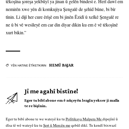
têkoşîna şoreşa yekbûyî ya jinan û gelên bindest e. Herî dawî em
nemirên xwe yên di komkujiya Şengalê de şehîd bûne, bi bîr
tînin. Li dijî her cure êrîşê em bi jinên Êzidî û xelkê Şengalê re
ne û bi vê wesîleyê em car din diyar dikin ku em ê vê têkoşînê
xurt bikin.”
HEMÛ BAJAR
YÊN HATINE ÊTÎKETKIRIN
Ji me agahî bistîne!
Eger tu bibî abone em ê nûçeyên lezgîn yekser ji maîla
te re bişînin.
Eger tu bibî abone te we wateyê ku tu
Polîtikaya Malpera Me
dipejînî û
dîsa tê wê wateyê ku tu
Şert û Mercên me
qebûl dikî. Tu kendî bixwazî