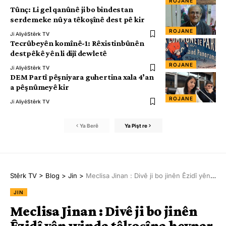
ROJANE
Tûnç: Li gel qanûnê ji bo bindestan
serdemeke nû ya têkoşînê dest pê kir
ROJANE
Ji Aliyê
Stêrk TV
Tecrûbeyên komînê-1: Rêxistinbûnên
destpêkê yên li dijî dewletê
ROJANE
Ji Aliyê
Stêrk TV
DEM Partî pêşniyara guhertina xala 4’an
a pêşnûmeyê kir
ROJANE
Ji Aliyê
Stêrk TV
Ya Berê
Ya Pişt re
Stêrk TV
>
Blog
>
Jin
>
Meclisa Jinan : Divê ji bo jinên Êzidî yên winda têkoşîna hevpar berfireh bikin
JIN
Meclisa Jinan : Divê ji bo jinên
Êzidî yên winda têkoşîna hevpar