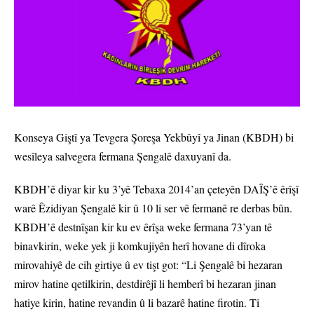
Konseya Giştî ya Tevgera Şoreşa Yekbûyî ya Jinan (KBDH) bi
wesîleya salvegera fermana Şengalê daxuyanî da.
KBDH’ê diyar kir ku 3’yê Tebaxa 2014’an çeteyên DAÎŞ’ê êrîşî
warê Êzidiyan Şengalê kir û 10 li ser vê fermanê re derbas bûn.
KBDH’ê destnîşan kir ku ev êrîşa weke fermana 73’yan tê
binavkirin, weke yek ji komkujiyên herî hovane di dîroka
mirovahiyê de cih girtiye û ev tişt got: “Li Şengalê bi hezaran
mirov hatine qetilkirin, destdirêjî li hemberî bi hezaran jinan
hatiye kirin, hatine revandin û li bazarê hatine firotin. Ti