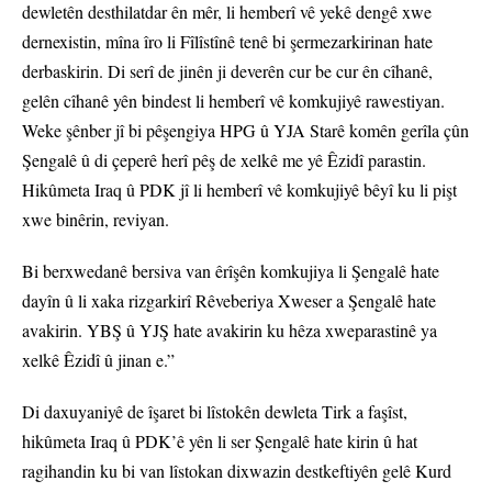
dewletên desthilatdar ên mêr, li hemberî vê yekê dengê xwe
dernexistin, mîna îro li Fîlîstînê tenê bi şermezarkirinan hate
derbaskirin. Di serî de jinên ji deverên cur be cur ên cîhanê,
gelên cîhanê yên bindest li hemberî vê komkujiyê rawestiyan.
Weke şênber jî bi pêşengiya HPG û YJA Starê komên gerîla çûn
Şengalê û di çeperê herî pêş de xelkê me yê Êzidî parastin.
Hikûmeta Iraq û PDK jî li hemberî vê komkujiyê bêyî ku li pişt
xwe binêrin, reviyan.
Bi berxwedanê bersiva van êrîşên komkujiya li Şengalê hate
dayîn û li xaka rizgarkirî Rêveberiya Xweser a Şengalê hate
avakirin. YBŞ û YJŞ hate avakirin ku hêza xweparastinê ya
xelkê Êzidî û jinan e.”
Di daxuyaniyê de îşaret bi lîstokên dewleta Tirk a faşîst,
hikûmeta Iraq û PDK’ê yên li ser Şengalê hate kirin û hat
ragihandin ku bi van lîstokan dixwazin destkeftiyên gelê Kurd