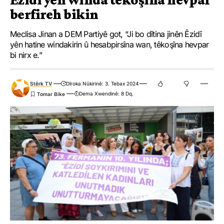
berfireh bikin
Meclisa Jinan a DEM Partiyê got, “Ji bo dîtina jinên Êzidî
yên hatine windakirin û hesabpirsîna wan, têkoşîna hevpar
bi nirx e.”
Stêrk TV
Dîroka Nûkirinê: 3. Tebax 2024
Dema Xwendinê: 8 Dq.