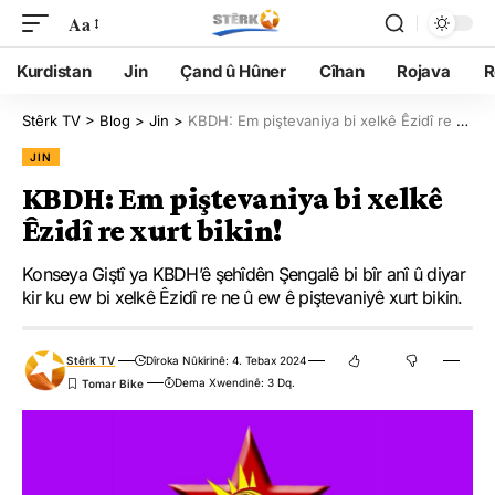
Aa
Kurdistan
Jin
Çand û Hûner
Cîhan
Rojava
R
Stêrk TV
>
Blog
>
Jin
>
KBDH: Em piştevaniya bi xelkê Êzidî re xurt bikin!
JIN
KBDH: Em piştevaniya bi xelkê
Êzidî re xurt bikin!
Konseya Giştî ya KBDH’ê şehîdên Şengalê bi bîr anî û diyar
kir ku ew bi xelkê Êzidî re ne û ew ê piştevaniyê xurt bikin.
Stêrk TV
Dîroka Nûkirinê: 4. Tebax 2024
Dema Xwendinê: 3 Dq.