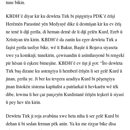
tune bikin.
KBDH’ê diyar kir ku dewleta Tirk bi piştgiriya PDK’ê êrîşî
Herêmên Parastinê yên Medyayê dike û destnîşan kir ku ev êrîş
ne tenê li dijî gerîla, di heman demê de li dijî gelên Kurd, Ereb û
Xrîstiyan tên kirin. KBDH’ê da zanîn ku eger dewleta Tirk a
faşîst gerîla tasfiye bike, wê li Bakur, Başûr û Rojava siyaseta
xwe ya komkujî, tunekirin, çewisandin û asîmîlasyonê bi rengekî
pir hêsan û eşkere bimeşîne. KBDH’ê ev tişt jî got: “Îro dewleta
Tirk baş dizane ku astengiya li hemberî êrîşên li ser gelê Kurd û
jinan, gerîla ye. Ji ber ku tevgera azadiya Kurd bi pêşengiya
jinan lîstokên sîstema kapîtalîst a patrîarkal û hevkarên wê têk
dibe, lewma li her çar parçeyên Kurdistanê êrîşên leşkerî û siyasî
li pey hev tên kirin.
Dewleta Tirk ji roja avabûna xwe heta niha li ser gelê Kurd bi
dehan û bi sedan ferman pêk anîn. Ya ku me rizgar bike dîsa