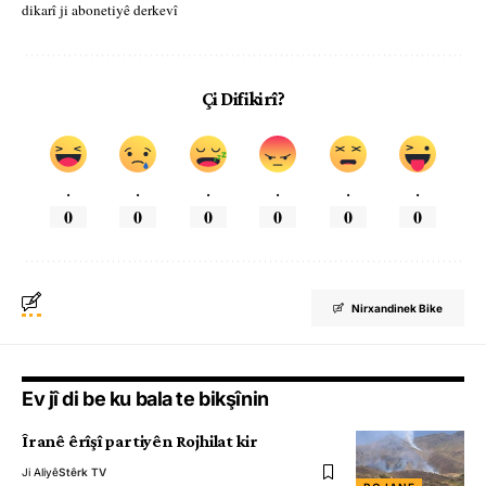
dikarî ji abonetiyê derkevî
Çi Difikirî?
.
.
.
.
.
.
0
0
0
0
0
0
Nirxandinek Bike
Ev jî di be ku bala te bikşînin
Îranê êrîşî partiyên Rojhilat kir
Ji Aliyê
Stêrk TV