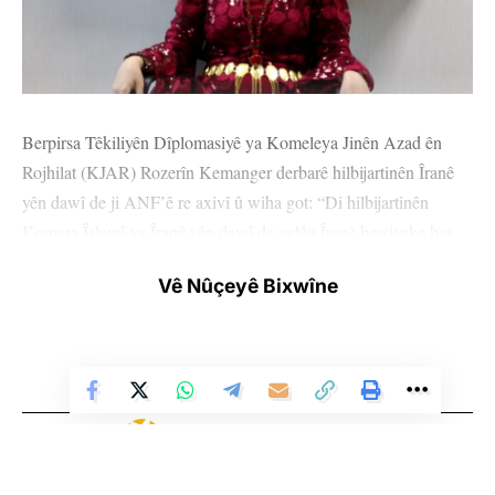
Berpirsa Têkiliyên Dîplomasiyê ya Komeleya Jinên Azad ên
Rojhilat (KJAR) Rozerîn Kemanger derbarê hilbijartinên Îranê
yên dawî de ji ANF’ê re axivî û wiha got: “Di hilbijartinên
Komara Îslamî ya Îranê yên dawî de gelên Îranê bersiveke baş
dan desthilatdarên Îranê ku naçin û mohra xwe ji bo
Vê Nûçeyê Bixwîne
berdewambûna wê desthilatê lê nadin ku destên wê bi xwîna jin
û ciwanên Îranê sor in. Destkefta desthilatdariya Îranê ji bilî
sêdaredan, serkutkirin, zîndanîkirin û birçîkirinê tu tişt nebûye.
Civaka Îranê civakeke hişyar e, careke din neçûn û dengê xwe
nedan heman desthilatdariyê.”
Rozerîn Kemangerê li ser boykot û tedbîrên ku Komara Îslamî
ya Îranê ji bo beşdarbûnê girtibûn, ev tişt anîn ziman: