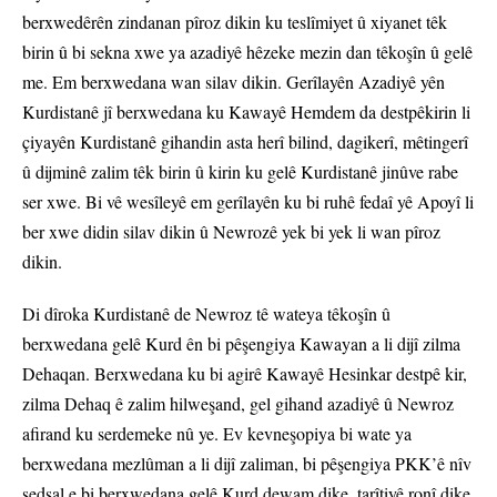
berxwedêrên zindanan pîroz dikin ku teslîmiyet û xiyanet têk
birin û bi sekna xwe ya azadiyê hêzeke mezin dan têkoşîn û gelê
me. Em berxwedana wan silav dikin. Gerîlayên Azadiyê yên
Kurdistanê jî berxwedana ku Kawayê Hemdem da destpêkirin li
çiyayên Kurdistanê gihandin asta herî bilind, dagikerî, mêtingerî
û dijminê zalim têk birin û kirin ku gelê Kurdistanê jinûve rabe
ser xwe. Bi vê wesîleyê em gerîlayên ku bi ruhê fedaî yê Apoyî li
ber xwe didin silav dikin û Newrozê yek bi yek li wan pîroz
dikin.
Di dîroka Kurdistanê de Newroz tê wateya têkoşîn û
berxwedana gelê Kurd ên bi pêşengiya Kawayan a li dijî zilma
Dehaqan. Berxwedana ku bi agirê Kawayê Hesinkar destpê kir,
zilma Dehaq ê zalim hilweşand, gel gihand azadiyê û Newroz
afirand ku serdemeke nû ye. Ev kevneşopiya bi wate ya
berxwedana mezlûman a li dijî zaliman, bi pêşengiya PKK’ê nîv
sedsal e bi berxwedana gelê Kurd dewam dike, tarîtiyê ronî dike,