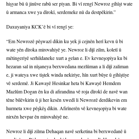
hişyar bû û jinûve rabû ser piyan. Bi vî rengî Newroz gihîşt wate
û armanca xwe ya dîrokî, serdemeke nû da destpêkirin.”
Daxuyaniya KCK’ê bi vî rengî ye:
“Em Newrozê pêşwazî dikin ku yek ji cejnên herî kevn û bi
wate yên dîroka mirovahiyê ye. Newroz li dijî zilm, koletî û
mêtingeriyê serhildaneke xurt a gelan e. Ev kevneşopiya ku bi
hezaran sal in nîşaneya berxwedana mezlûman a li dijî zaliman
e, ji wateya xwe tiştek winda nekiriye, hîn xurt bûye û gihîştiye
vê serdemê. Ji Kawayê Hesinkar heta bi Kawayê Hemdem
Mazlûm Dogan ên ku di afirandina vê roja dîrokî de navê wan
têne bilêvkirin û ji her kesên xwedî li Newrozê derdikevin em
hurmeta xwe pêşkêş dikin. Afirînerên vê kevneşopiya bi wate
nirxên hevpar ên mirovahiyê ne.
Newroz li dijî zilma Dehaqan navê serketina bi berxwedanê û