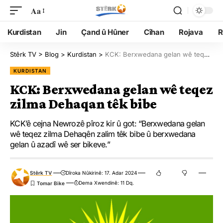
Aa
Kurdistan
Jin
Çand û Hûner
Cîhan
Rojava
R
Stêrk TV
>
Blog
>
Kurdistan
>
KCK: Berxwedana gelan wê teqez zilma Dehaqan têk bibe
KURDISTAN
KCK: Berxwedana gelan wê teqez
zilma Dehaqan têk bibe
KCK’ê cejna Newrozê pîroz kir û got: “Berxwedana gelan
wê teqez zilma Dehaqên zalim têk bibe û berxwedana
gelan û azadî wê ser bikeve.”
Stêrk TV
Dîroka Nûkirinê: 17. Adar 2024
Dema Xwendinê: 11 Dq.