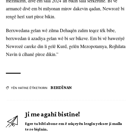
mezinkirin, divê em sala 2024’an bikin sala serkertinê. Bi vê
armancê divê em bi milyonan mirov dakevin qadan, Newrozê bi
rengê herî xurt pîroz bikin.
Berxwedana gelan wê zilma Dehaqên zalim teqez têk bibe,
berxwedan û azadiya gelan wê bi ser bikeve. Em bi vê baweriyê
Newrozê careke din li gelê Kurd, gelên Mezopotamya, Rojhilata
Navîn û cîhanê pîroz dikin.”
BEHDÎNAN
YÊN HATINE ÊTÎKETKIRIN
Ji me agahî bistîne!
Eger tu bibî abone em ê nûçeyên lezgîn yekser ji maîla
te re bişînin.