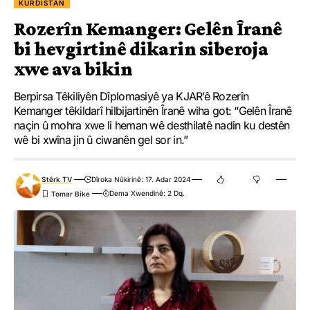
KURDISTAN
Rozerîn Kemanger: Gelên Îranê
bi hevgirtinê dikarin siberoja
xwe ava bikin
Berpirsa Têkiliyên Dîplomasiyê ya KJAR’ê Rozerîn
Kemanger têkildarî hilbijartinên Îranê wiha got: “Gelên Îranê
naçin û mohra xwe li heman wê desthilatê nadin ku destên
wê bi xwîna jin û ciwanên gel sor in.”
Stêrk TV
Dîroka Nûkirinê: 17. Adar 2024
Dema Xwendinê: 2 Dq.