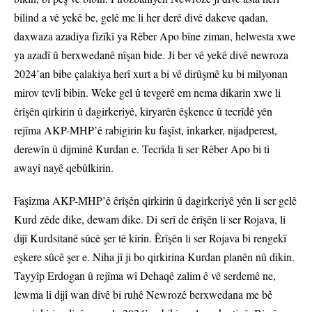
bilind a vê yekê be, gelê me li her derê divê dakeve qadan,
daxwaza azadiya fîzîkî ya Rêber Apo bîne ziman, helwesta xwe
ya azadî û berxwedanê nîşan bide. Ji ber vê yekê divê newroza
2024’an bibe çalakiya herî xurt a bi vê dirûşmê ku bi milyonan
mirov tevlî bibin. Weke gel û tevgerê em nema dikarin xwe li
êrîşên qirkirin û dagirkeriyê, kiryarên êşkence û tecrîdê yên
rejîma AKP-MHP’ê rabigirin ku faşîst, înkarker, nijadperest,
derewîn û dijminê Kurdan e. Tecrîda li ser Rêber Apo bi ti
awayî nayê qebûlkirin.
Faşîzma AKP-MHP’ê êrîşên qirkirin û dagirkeriyê yên li ser gelê
Kurd zêde dike, dewam dike. Di serî de êrîşên li ser Rojava, li
dijî Kurdsitanê sûcê şer tê kirin. Êrîşên li ser Rojava bi rengekî
eşkere sûcê şer e. Niha jî ji bo qirkirina Kurdan planên nû dikin.
Tayyîp Erdogan û rejîma wî Dehaqê zalim ê vê serdemê ne,
lewma li dijî wan divê bi ruhê Newrozê berxwedana me bê