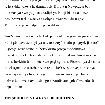
jê hez dike. Coş û hezkirina gelê Kurd a ji Newrozê ji ber
dilxwaziya xwe ya ji bo azadiyê ye. Em jî bi heman hezkirin,
coş, hesret û dilxwaziya azadiyê Newrozê ji dil li gelê
Kurdistanê yê welatparêz pîroz dikin.
Em Newrozê her wiha li dost, jin û enternasyonalan pîroz dikin
ku bi pêngava azadiyê ya navneteweyî re bûn parçeyek ji têkoşîn
û şoreşa Kurdistanê, di belavkirina şoreşa modernîteya
demokratîk a li cîhanê de bi roleke mezin rabûn. Em wan silav
dikin, hezkirin û hurmeta xwe pêşkêş dikin. Piştevaniya dostan a
bi têkoşîna me û Rêber Apo re em kêfxweş kiriye, xurt kiriye û
baweriya me ya bi nirxên gerdûnî hîn mezin kiriye. Em vê
helwesta bi wate ay dostên gelê Kurdistanê gelekî watedar û
hêja dibînin.
EM ŞEHÎDÊN NEWROZÊ BI BÎR TÎNIN