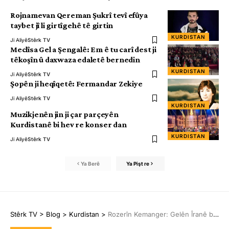
Rojnamevan Qereman Şukrî tevî efûya
taybet jî li girtîgehê tê girtin
KURDISTAN
Ji Aliyê
Stêrk TV
Meclîsa Gel a Şengalê: Em ê tu carî dest ji
têkoşîn û daxwaza edaletê bernedin
KURDISTAN
Ji Aliyê
Stêrk TV
Şopên ji heqîqetê: Fermandar Zekiye
Ji Aliyê
Stêrk TV
KURDISTAN
Muzikjenên jin ji çar parçeyên
Kurdistanê bi hev re konser dan
KURDISTAN
Ji Aliyê
Stêrk TV
Ya Berê
Ya Pişt re
Stêrk TV
>
Blog
>
Kurdistan
>
Rozerîn Kemanger: Gelên Îranê bi hevgirtinê dikarin siberoja xwe ava bikin