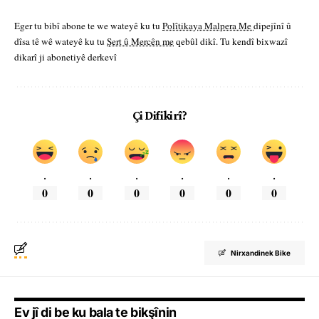
Eger tu bibî abone te we wateyê ku tu
Polîtikaya Malpera Me
dipejînî û
dîsa tê wê wateyê ku tu
Şert û Mercên me
qebûl dikî. Tu kendî bixwazî
dikarî ji abonetiyê derkevî
Çi Difikirî?
.
.
.
.
.
.
0
0
0
0
0
0
Nirxandinek Bike
Ev jî di be ku bala te bikşînin