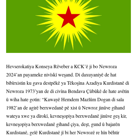
Hevserokatiya Konseya Rêveber a KCK’ê ji bo Newroza
2024’an payameke nivîskî weşand. Di daxuyaniyê de hat
bibîrxistin ku gava destpêkê ya Têkoşîna Azadiya Kurdistanê di
Newroza 1973’yan de di civîna Bendava Çûbûkê de hate avêtin
û wiha hate gotin: “Kawayê Hemdem Mazlûm Dogan di sala
1982’an de agirê berxwedanê pê xist û Newroz jinûve gihand
wateya xwe ya dîrokî, kevneşopiya berxwedanê jinûve geş kir,
kevneşopiya berxwedanê gihand çiya, deşt, gund û bajarên
Kurdistanê, gelê Kurdistanê jî bi her Newrozê re hîn bêhtir