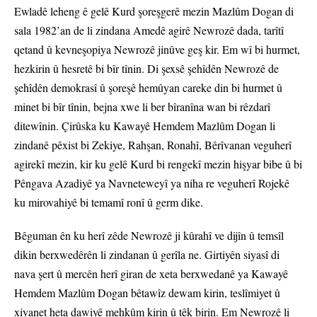
Ewladê leheng ê gelê Kurd şoreşgerê mezin Mazlûm Dogan di
sala 1982’an de li zindana Amedê agirê Newrozê dada, tarîtî
qetand û kevneşopiya Newrozê jinûve geş kir. Em wî bi hurmet,
hezkirin û hesretê bi bîr tînin. Di şexsê şehîdên Newrozê de
şehîdên demokrasî û şoreşê hemûyan careke din bi hurmet û
minet bi bîr tînin, bejna xwe li ber bîranîna wan bi rêzdarî
ditewînin. Çirûska ku Kawayê Hemdem Mazlûm Dogan li
zindanê pêxist bi Zekiye, Rahşan, Ronahî, Bêrîvanan veguherî
agirekî mezin, kir ku gelê Kurd bi rengekî mezin hişyar bibe û bi
Pêngava Azadiyê ya Navneteweyî ya niha re veguherî Rojekê
ku mirovahiyê bi temamî ronî û germ dike.
Bêguman ên ku herî zêde Newrozê ji kûrahî ve dijîn û temsîl
dikin berxwedêrên li zindanan û gerîla ne. Girtiyên siyasî di
nava şert û mercên herî giran de xeta berxwedanê ya Kawayê
Hemdem Mazlûm Dogan bêtawîz dewam kirin, teslîmiyet û
xiyanet heta dawiyê mehkûm kirin û têk birin. Em Newrozê li