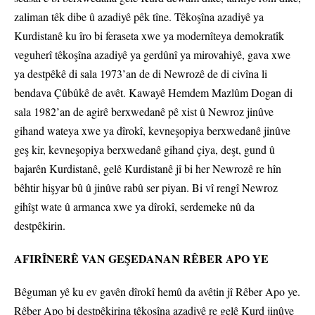
zaliman têk dibe û azadiyê pêk tîne. Têkoşîna azadiyê ya
Kurdistanê ku îro bi feraseta xwe ya modernîteya demokratîk
veguherî têkoşîna azadiyê ya gerdûnî ya mirovahiyê, gava xwe
ya destpêkê di sala 1973’an de di Newrozê de di civîna li
bendava Çûbûkê de avêt. Kawayê Hemdem Mazlûm Dogan di
sala 1982’an de agirê berxwedanê pê xist û Newroz jinûve
gihand wateya xwe ya dîrokî, kevneşopiya berxwedanê jinûve
geş kir, kevneşopiya berxwedanê gihand çiya, deşt, gund û
bajarên Kurdistanê, gelê Kurdistanê jî bi her Newrozê re hîn
bêhtir hişyar bû û jinûve rabû ser piyan. Bi vî rengî Newroz
gihîşt wate û armanca xwe ya dîrokî, serdemeke nû da
destpêkirin.
AFIRÎNERÊ VAN GEŞEDANAN RÊBER APO YE
Bêguman yê ku ev gavên dîrokî hemû da avêtin jî Rêber Apo ye.
Rêber Apo bi destpêkirina têkoşîna azadiyê re gelê Kurd jinûve