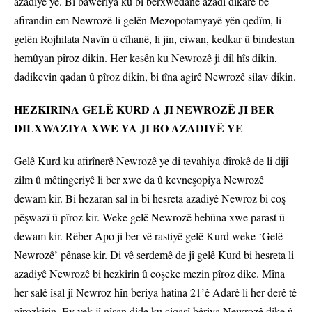
azadiyê ye. Bi baweriya ku bi berxwedanê azadî dikare bê
afirandin em Newrozê li gelên Mezopotamyayê yên qedîm, li
gelên Rojhilata Navîn û cîhanê, li jin, ciwan, kedkar û bindestan
hemûyan pîroz dikin. Her kesên ku Newrozê ji dil hîs dikin,
dadikevin qadan û pîroz dikin, bi tîna agirê Newrozê silav dikin.
HEZKIRINA GELÊ KURD A JI NEWROZÊ JI BER
DILXWAZIYA XWE YA JI BO AZADIYÊ YE
Gelê Kurd ku afirînerê Newrozê ye di tevahiya dîrokê de li dijî
zilm û mêtingeriyê li ber xwe da û kevneşopiya Newrozê
dewam kir. Bi hezaran sal in bi hesreta azadiyê Newroz bi coş
pêşwazî û pîroz kir. Weke gelê Newrozê hebûna xwe parast û
dewam kir. Rêber Apo ji ber vê rastiyê gelê Kurd weke ‘Gelê
Newrozê’ pênase kir. Di vê serdemê de jî gelê Kurd bi hesreta li
azadiyê Newrozê bi hezkirin û coşeke mezin pîroz dike. Mîna
her salê îsal jî Newroz hîn beriya hatina 21’ê Adarê li her derê tê
pîrozkirin. Ev yek jî nîşan dide ku çiqasî bêriya Newrozê dike û