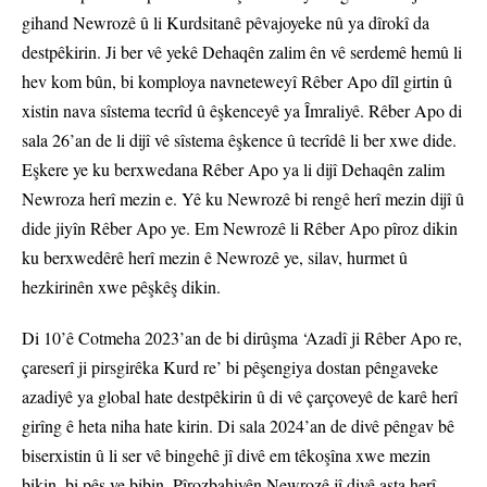
gihand Newrozê û li Kurdsitanê pêvajoyeke nû ya dîrokî da
destpêkirin. Ji ber vê yekê Dehaqên zalim ên vê serdemê hemû li
hev kom bûn, bi komploya navneteweyî Rêber Apo dîl girtin û
xistin nava sîstema tecrîd û êşkenceyê ya Îmraliyê. Rêber Apo di
sala 26’an de li dijî vê sîstema êşkence û tecrîdê li ber xwe dide.
Eşkere ye ku berxwedana Rêber Apo ya li dijî Dehaqên zalim
Newroza herî mezin e. Yê ku Newrozê bi rengê herî mezin dijî û
dide jiyîn Rêber Apo ye. Em Newrozê li Rêber Apo pîroz dikin
ku berxwedêrê herî mezin ê Newrozê ye, silav, hurmet û
hezkirinên xwe pêşkêş dikin.
Di 10’ê Cotmeha 2023’an de bi dirûşma ‘Azadî ji Rêber Apo re,
çareserî ji pirsgirêka Kurd re’ bi pêşengiya dostan pêngaveke
azadiyê ya global hate destpêkirin û di vê çarçoveyê de karê herî
girîng ê heta niha hate kirin. Di sala 2024’an de divê pêngav bê
biserxistin û li ser vê bingehê jî divê em têkoşîna xwe mezin
bikin, bi pêş ve bibin. Pîrozbahiyên Newrozê jî divê asta herî