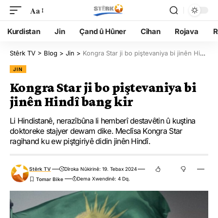
Aa
Kurdistan
Jin
Çand û Hûner
Cîhan
Rojava
R
Stêrk TV
>
Blog
>
Jin
>
Kongra Star ji bo piştevaniya bi jinên Hindî bang kir
JIN
Kongra Star ji bo piştevaniya bi
jinên Hindî bang kir
Li Hindistanê, nerazîbûna li hemberî destavêtin û kuştina
doktoreke stajyer dewam dike. Meclîsa Kongra Star
ragihand ku ew piştgiriyê didin jinên Hindî.
Stêrk TV
Dîroka Nûkirinê: 19. Tebax 2024
Dema Xwendinê: 4 Dq.