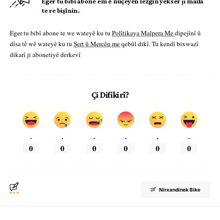
Eger tu bibî abone em ê nûçeyên lezgîn yekser ji maîla
te re bişînin.
Eger tu bibî abone te we wateyê ku tu
Polîtikaya Malpera Me
dipejînî û
dîsa tê wê wateyê ku tu
Şert û Mercên me
qebûl dikî. Tu kendî bixwazî
dikarî ji abonetiyê derkevî
Çi Difikirî?
.
.
.
.
.
.
0
0
0
0
0
0
Nirxandinek Bike