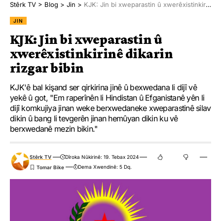
Stêrk TV
>
Blog
>
Jin
>
KJK: Jin bi xweparastin û xwerêxistinkirinê dikarin rizgar bibin
JIN
KJK: Jin bi xweparastin û
xwerêxistinkirinê dikarin
rizgar bibin
KJK'ê bal kişand ser qirkirina jinê û bexwedana li dijî vê
yekê û got, "Em raperînên li Hindistan û Efganistanê yên li
dijî komkujiya jinan weke berxwedaneke xweparastinê silav
dikin û bang li tevgerên jinan hemûyan dikin ku vê
berxwedanê mezin bikin."
Stêrk TV
Dîroka Nûkirinê: 19. Tebax 2024
Dema Xwendinê: 5 Dq.