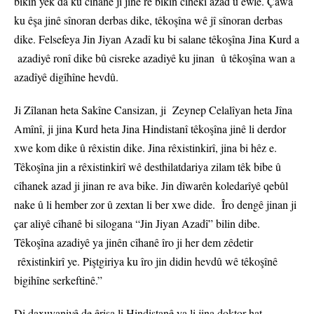
bikin yek da ku cîhanê ji jinê re bikin cihekî azad û ewle. Çawa
ku êşa jinê sînoran derbas dike, têkoşîna wê jî sînoran derbas
dike. Felsefeya Jin Jiyan Azadî ku bi salane têkoşîna Jina Kurd a
azadiyê ronî dike bû cisreke azadiyê ku jinan û têkoşîna wan a
azadîyê digîhîne hevdû.
Ji Zîlanan heta Sakîne Cansizan, ji Zeynep Celalîyan heta Jîna
Amînî, ji jina Kurd heta Jina Hindistanî têkoşîna jinê li derdor
xwe kom dike û rêxistin dike. Jina rêxistinkirî, jina bi hêz e.
Têkoşîna jin a rêxistinkirî wê desthilatdariya zilam têk bibe û
cîhanek azad ji jinan re ava bike. Jin dîwarên koledarîyê qebûl
nake û li hember zor û zextan li ber xwe dide. Îro dengê jinan ji
çar aliyê cîhanê bi silogana “Jin Jiyan Azadî” bilin dibe.
Têkoşîna azadiyê ya jinên cîhanê îro ji her dem zêdetir
rêxistinkirî ye. Piştgiriya ku îro jin didin hevdû wê têkoşînê
bigihîne serkeftinê.”
Di daxuyaniyê de êrişa li Hindistanê ya li jina doktor hat