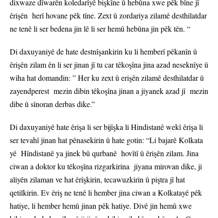
dixwaze dîwarên koledarîyê bişkîne û hebûna xwe pêk bîne jî
êrişên herî hovane pêk tîne. Zext û zordariya zilamê desthilatdar
ne tenê li ser bedena jin lê li ser hemû hebûna jin pêk tên. “
Di daxuyaniyê de hate destnîşankirin ku li hemberî pêkanîn û
êrişên zilam ên li ser jinan jî tu car têkoşîna jina azad neseknîye û
wiha hat domandin: ” Her ku zext û erişên zilamê desthilatdar û
zayendperest mezin dibin têkoşîna jinan a jiyanek azad jî mezin
dibe û sînoran derbas dike.”
Di daxuyaniyê hate êrişa li ser bijîşka li Hindistanê wekî êrişa li
ser tevahî jinan hat pênasekirin û hate gotin: “Li bajarê Kolkata
yê Hîndistanê ya jinek bû qurbanê hovîtî û êrişên zilam. Jina
ciwan a doktor ku têkoşîna rizgarkirina jiyana mirovan dike, ji
aliyên zilaman ve hat êrîşkirin, tecawuzkirin û piştra jî hat
qetilkirin. Ev êriş ne tenê li hember jina ciwan a Kolkatayê pêk
hatiye, li hember hemû jinan pêk hatiye. Divê jin hemû xwe