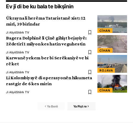
Ev jî di be ku bala te bikşînin
Ûkrayna li herêma Tataristanê xist: 12
mirî, 39 birîndar
CÎHAN
Ji Aliyê
Stêrk TV
Bagera Dolphinê li Çînê gihîşt bejayiyê:
Zêdetirî 1 milyon kes hatin veguhestin
CÎHAN
Ji Aliyê
Stêrk TV
Karwanê yekem ber bi Serêkaniyê ve bi
rê ket
ROJAVA
Ji Aliyê
Stêrk TV
Li Kolombiyayê di operasyonên hikumeta
rastgir de 6 kes mirin
CÎHAN
Ji Aliyê
Stêrk TV
Ya Berê
Ya Pişt re