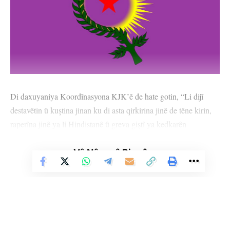
Di daxuyaniya Koordînasyona KJK’ê de hate gotin, “Li dijî
destavêtin û kuştina jinan ku di asta qirkirina jinê de têne kirin,
raperîna jinê ya li Hindistanê û greva giştî ya kedkarên
tenduristiyê, her wiha li Efganistanê çalakiyên jinên Efgan û
dostan ên li hemberî desthilatdariya Talîbanê û li Îranê
Vê Nûçeyê Bixwîne
berxwedana jinê ya li dijî darvekirinê ku di asta navnetweyî de li
hemberî cezayê îdamê yê li rojnamevan Pexşan Ezîzî û Şerîfe
Mûhammed hate birîn, di têkoşîna azadiyê ya jinê de bûye
pêvajoyeke girîng.”