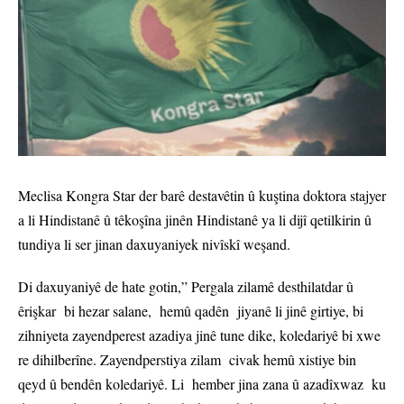
Meclisa Kongra Star der barê destavêtin û kuştina doktora stajyer
a li Hindistanê û têkoşîna jinên Hindistanê ya li dijî qetilkirin û
tundiya li ser jinan daxuyaniyek nivîskî weşand.
Di daxuyaniyê de hate gotin,” Pergala zilamê desthilatdar û
êrişkar bi hezar salane, hemû qadên jiyanê li jinê girtiye, bi
zihniyeta zayendperest azadiya jinê tune dike, koledariyê bi xwe
re dihilberîne. Zayendperstiya zilam civak hemû xistiye bin
qeyd û bendên koledariyê. Li hember jina zana û azadîxwaz ku