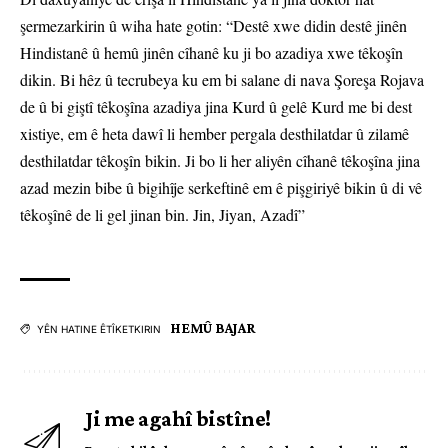
şermezarkirin û wiha hate gotin: “Destê xwe didin destê jinên
Hindistanê û hemû jinên cîhanê ku ji bo azadiya xwe têkoşîn
dikin. Bi hêz û tecrubeya ku em bi salane di nava Şoreşa Rojava
de û bi giştî têkoşîna azadiya jina Kurd û gelê Kurd me bi dest
xistiye, em ê heta dawî li hember pergala desthilatdar û zilamê
desthilatdar têkoşîn bikin. Ji bo li her aliyên cîhanê têkoşîna jina
azad mezin bibe û bigihîje serkeftinê em ê pişgiriyê bikin û di vê
têkoşînê de li gel jinan bin. Jin, Jiyan, Azadî”
HEMÛ BAJAR
YÊN HATINE ÊTÎKETKIRIN
Ji me agahî bistîne!